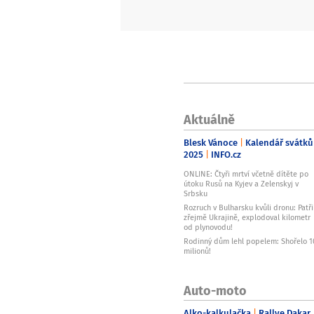
Aktuálně
Blesk Vánoce
Kalendář svátků
2025
INFO.cz
ONLINE: Čtyři mrtví včetně dítěte po
útoku Rusů na Kyjev a Zelenskyj v
Srbsku
Rozruch v Bulharsku kvůli dronu: Patři
zřejmě Ukrajině, explodoval kilometr
od plynovodu!
Rodinný dům lehl popelem: Shořelo 1
milionů!
Auto-moto
Alko-kalkulačka
Rallye Dakar