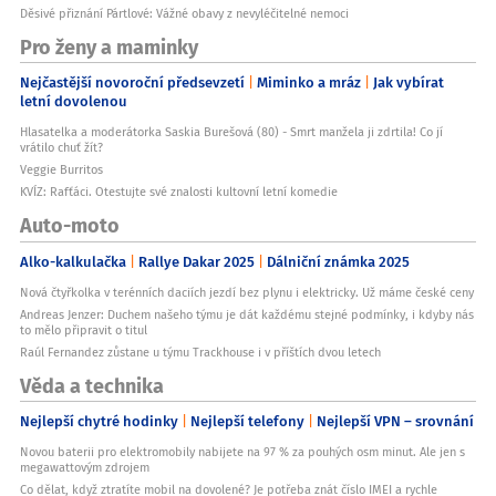
Děsivé přiznání Pártlové: Vážné obavy z nevyléčitelné nemoci
Pro ženy a maminky
Nejčastější novoroční předsevzetí
Miminko a mráz
Jak vybírat
letní dovolenou
Hlasatelka a moderátorka Saskia Burešová (80) - Smrt manžela ji zdrtila! Co jí
vrátilo chuť žít?
Veggie Burritos
KVÍZ: Rafťáci. Otestujte své znalosti kultovní letní komedie
Auto-moto
Alko-kalkulačka
Rallye Dakar 2025
Dálniční známka 2025
Nová čtyřkolka v terénních daciích jezdí bez plynu i elektricky. Už máme české ceny
Andreas Jenzer: Duchem našeho týmu je dát každému stejné podmínky, i kdyby nás
to mělo připravit o titul
Raúl Fernandez zůstane u týmu Trackhouse i v příštích dvou letech
Věda a technika
Nejlepší chytré hodinky
Nejlepší telefony
Nejlepší VPN – srovnání
Novou baterii pro elektromobily nabijete na 97 % za pouhých osm minut. Ale jen s
megawattovým zdrojem
Co dělat, když ztratíte mobil na dovolené? Je potřeba znát číslo IMEI a rychle