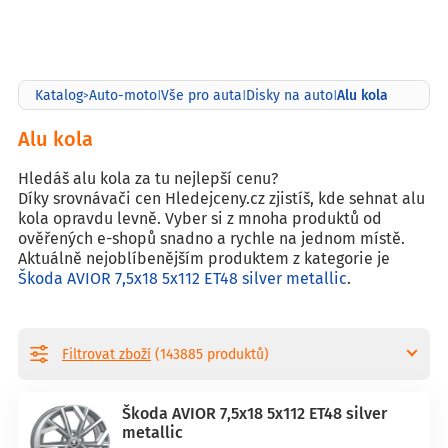
Alu kola
Katalog
Auto-moto
Vše pro auta
Disky na auto
>
|
|
|
Alu kola
Hledáš alu kola za tu nejlepší cenu?
Díky srovnávači cen Hledejceny.cz zjistíš, kde sehnat alu
kola opravdu levně. Vyber si z mnoha produktů od
ověřených e-shopů snadno a rychle na jednom místě.
Aktuálně nejoblíbenějším produktem z kategorie je
Škoda AVIOR 7,5x18 5x112 ET48 silver metallic
.
Filtrovat zboží
(143885 produktů)
Škoda AVIOR 7,5x18 5x112 ET48 silver
metallic