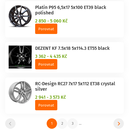
Platin P95 6,5x17 5x100 ET39 black
polished
2 850 - 5 060 Kč
Porovnat
DEZENT KF 7.5x18 5x114.3 ET55 black
3 362 - 4 435 Kč
Porovnat
RC-Design RC27 7x17 5x112 ET38 crystal
silver
2 941 - 3 573 Kč
Porovnat
1
2
3
...