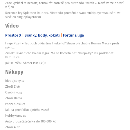
Zase vychází Minecraft, tentokrát nativně pro Nintendo Switch 2. Nová verze dorazí
v říjnu
Recenze hry Splatoon Raiders. Nintendo proměnilo svou multiplayerovou sérii ve
skvělou singleplayerovku
Video
Prostor X
Branky, body, kokoti
Fortuna liga
Hraje Plzeň v Teplicích o Martina Hyského? Slavia při chuti a Roman Macek proti
svým…
Zimák: Divné ticho kolem Jágra. Má se Kometa bát Zbrojovky? Jak poskládat
Pardubice
Jak se měnil Sámer Issa (41)?
Nákupy
hledejceny.cz
Zboží Živě
Osobní vozy
Zboží Dáma
zbozi.blesk.cz
Jak na prohlídku ojetého vozu?
HobbyKompas
Auto pro začátečníka do 100 000 Kč
Zboží Auto