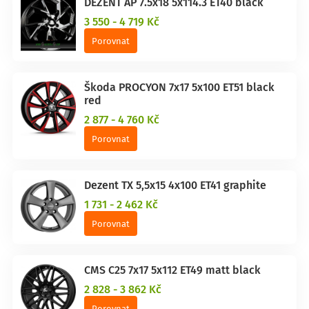
DEZENT AP 7.5x18 5x114.3 ET40 black
3 550 - 4 719 Kč
Porovnat
Škoda PROCYON 7x17 5x100 ET51 black
red
2 877 - 4 760 Kč
Porovnat
Dezent TX 5,5x15 4x100 ET41 graphite
1 731 - 2 462 Kč
Porovnat
CMS C25 7x17 5x112 ET49 matt black
2 828 - 3 862 Kč
Porovnat