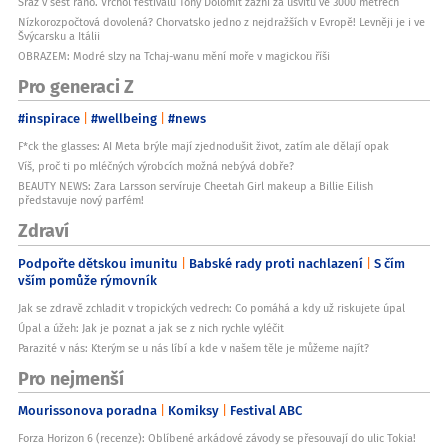
Sraz v šest ráno. Vrchol festivalu Tóny Dolomit zazní za úsvitu ve 3000 metrech
Nízkorozpočtová dovolená? Chorvatsko jedno z nejdražších v Evropě! Levněji je i ve
Švýcarsku a Itálii
OBRAZEM: Modré slzy na Tchaj-wanu mění moře v magickou říši
Pro generaci Z
#inspirace
#wellbeing
#news
F*ck the glasses: AI Meta brýle mají zjednodušit život, zatím ale dělají opak
Víš, proč ti po mléčných výrobcích možná nebývá dobře?
BEAUTY NEWS: Zara Larsson servíruje Cheetah Girl makeup a Billie Eilish
představuje nový parfém!
Zdraví
Podpořte dětskou imunitu
Babské rady proti nachlazení
S čím
vším pomůže rýmovník
Jak se zdravě zchladit v tropických vedrech: Co pomáhá a kdy už riskujete úpal
Úpal a úžeh: Jak je poznat a jak se z nich rychle vyléčit
Parazité v nás: Kterým se u nás líbí a kde v našem těle je můžeme najít?
Pro nejmenší
Mourissonova poradna
Komiksy
Festival ABC
Forza Horizon 6 (recenze): Oblíbené arkádové závody se přesouvají do ulic Tokia!