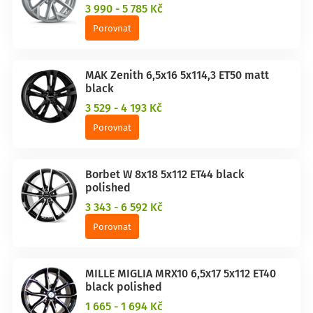
3 990 - 5 785 Kč
Porovnat
MAK Zenith 6,5x16 5x114,3 ET50 matt
black
3 529 - 4 193 Kč
Porovnat
Borbet W 8x18 5x112 ET44 black
polished
3 343 - 6 592 Kč
Porovnat
MILLE MIGLIA MRX10 6,5x17 5x112 ET40
black polished
1 665 - 1 694 Kč