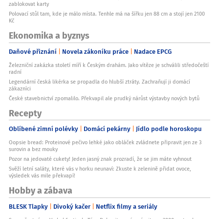
zablokovat karty
Polovací stůl tam, kde je málo místa. Tenhle má na šířku jen 88 cm a stojí jen 2100
Kč
Ekonomika a byznys
Daňové přiznání
Novela zákoníku práce
Nadace EPCG
Železniční zakázka století míří k Českým drahám. Jako vítěze je schválili středočeští
radní
Legendární česká likérka se propadla do hlubší ztráty. Zachraňují ji domácí
zákazníci
České stavebnictví zpomalilo. Překvapil ale prudký nárůst výstavby nových bytů
Recepty
Oblíbené zimní polévky
Domácí pekárny
Jídlo podle horoskopu
Oopsie bread: Proteinové pečivo lehké jako obláček zvládnete připravit jen ze 3
surovin a bez mouky
Pozor na jedovaté cukety! Jeden jasný znak prozradí, že se jim máte vyhnout
Svěží letní saláty, které vás v horku neunaví: Zkuste k zelenině přidat ovoce,
výsledek vás mile překvapí!
Hobby a zábava
BLESK Tlapky
Divoký kačer
Netflix filmy a seriály