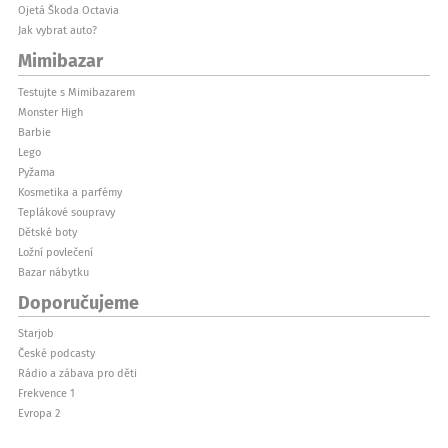
Ojetá Škoda Octavia
Jak vybrat auto?
Mimibazar
Testujte s Mimibazarem
Monster High
Barbie
Lego
Pyžama
Kosmetika a parfémy
Teplákové soupravy
Dětské boty
Ložní povlečení
Bazar nábytku
Doporučujeme
Starjob
České podcasty
Rádio a zábava pro děti
Frekvence 1
Evropa 2