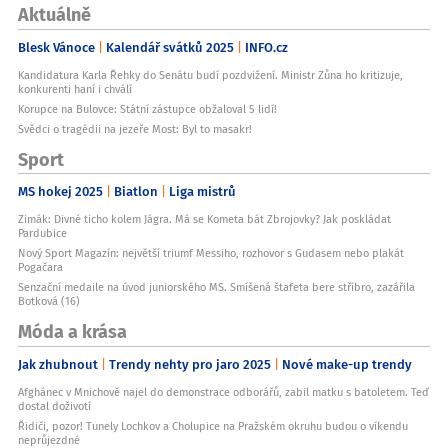
Aktuálně
Blesk Vánoce
Kalendář svátků 2025
INFO.cz
Kandidatura Karla Řehky do Senátu budí pozdvižení. Ministr Zůna ho kritizuje,
konkurenti haní i chválí
Korupce na Bulovce: Státní zástupce obžaloval 5 lidí!
Svědci o tragédii na jezeře Most: Byl to masakr!
Sport
MS hokej 2025
Biatlon
Liga mistrů
Zimák: Divné ticho kolem Jágra. Má se Kometa bát Zbrojovky? Jak poskládat
Pardubice
Nový Sport Magazín: největší triumf Messiho, rozhovor s Gudasem nebo plakát
Pogačara
Senzační medaile na úvod juniorského MS. Smíšená štafeta bere stříbro, zazářila
Botková (16)
Móda a krása
Jak zhubnout
Trendy nehty pro jaro 2025
Nové make-up trendy
Afghánec v Mnichově najel do demonstrace odborářů, zabil matku s batoletem. Teď
dostal doživotí
Řidiči, pozor! Tunely Lochkov a Cholupice na Pražském okruhu budou o víkendu
neprůjezdné