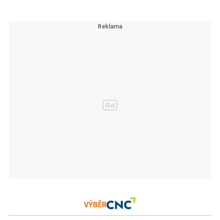
VÝBĚR