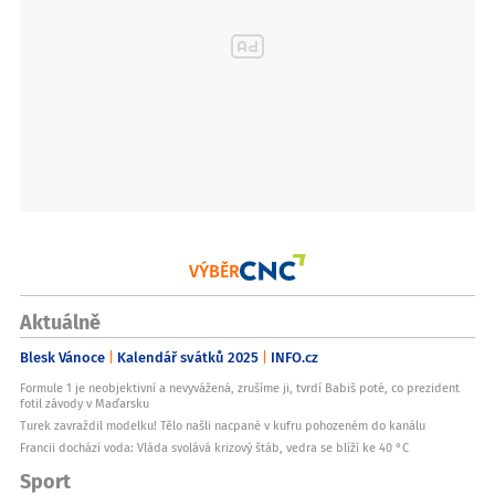
Sluchátka s mikrofonem
?
anoopravit
Skládací
neopravit
Vhodná do bazénu
neopravit
Konektor nabíjení
USB-Copravit
Další charakteristiky
VÝBĚR
Přenos signálu
?
Aktuálně
bezdrátováopravit
Blesk Vánoce
Kalendář svátků 2025
INFO.cz
Sluchátka s ovládáním hlasitosti
?
Formule 1 je neobjektivní a nevyvážená, zrušíme ji, tvrdí Babiš poté, co prezident
anoopravit
fotil závody v Maďarsku
Turek zavraždil modelku! Tělo našli nacpané v kufru pohozeném do kanálu
Sluchátka pro iPhone
?
Francii dochází voda: Vláda svolává krizový štáb, vedra se blíží ke 40 °C
anoopravit
Sport