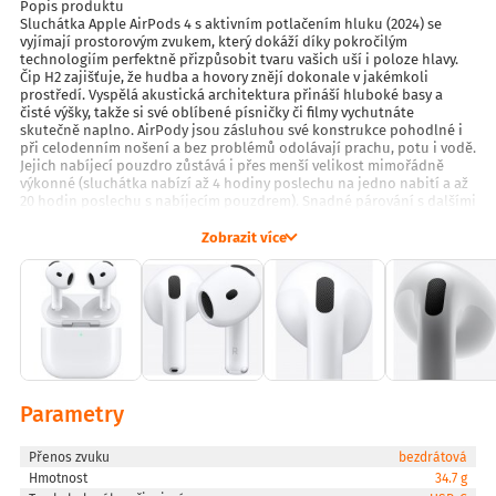
Popis produktu
Sluchátka Apple AirPods 4 s aktivním potlačením hluku (2024) se
vyjímají prostorovým zvukem, který dokáží díky pokročilým
technologiím perfektně přizpůsobit tvaru vašich uší i poloze hlavy.
Čip H2 zajišťuje, že hudba a hovory znějí dokonale v jakémkoli
prostředí. Vyspělá akustická architektura přináší hluboké basy a
čisté výšky, takže si své oblíbené písničky či filmy vychutnáte
skutečně naplno. AirPody jsou zásluhou své konstrukce pohodlné i
při celodenním nošení a bez problémů odolávají prachu, potu i vodě.
Jejich nabíjecí pouzdro zůstává i přes menší velikost mimořádně
výkonné (sluchátka nabízí až 4 hodiny poslechu na jedno nabití a až
20 hodin poslechu s nabíjecím pouzdrem). Snadné párování s dalšími
Apple zařízeními z nich dělá ideálního společníka pro každý den.
Zobrazit více
Klíčové vlastnosti
Personalizovaný prostorový zvuk s dynamickým snímáním polohy
hlavy
Výkonný čip H2 pro vylepšený zvuk
Aktivní potlačení hluku
Odolnost proti prachu, potu a vodě (IP54)
Až 4 hodiny poslechu na jedno nabití
Parametry
Vynikající zvuková kvalita
Sluchátka AirPods 4 přináší prostorový zvuk, který vás obklopí ze
Přenos zvuku
bezdrátová
všech stran a vytvoří pocit, jako byste byli přímo uprostřed děje, ať už
Hmotnost
34.7 g
sledujete filmy nebo hrajete hry. Pochlubit se mohou i hlubokými