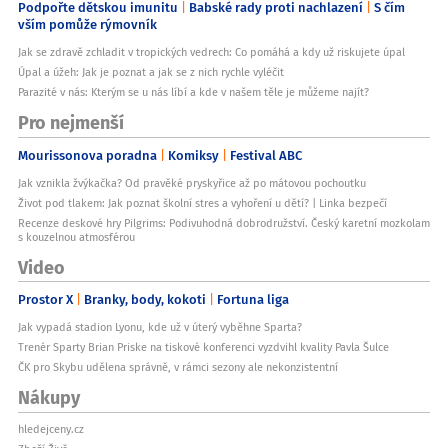
Podpořte dětskou imunitu
Babské rady proti nachlazení
S čím
vším pomůže rýmovník
Jak se zdravě zchladit v tropických vedrech: Co pomáhá a kdy už riskujete úpal
Úpal a úžeh: Jak je poznat a jak se z nich rychle vyléčit
Parazité v nás: Kterým se u nás líbí a kde v našem těle je můžeme najít?
Pro nejmenší
Mourissonova poradna
Komiksy
Festival ABC
Jak vznikla žvýkačka? Od pravěké pryskyřice až po mátovou pochoutku
Život pod tlakem: Jak poznat školní stres a vyhoření u dětí? | Linka bezpečí
Recenze deskové hry Pilgrims: Podivuhodná dobrodružství. Český karetní mozkolam
s kouzelnou atmosférou
Video
Prostor X
Branky, body, kokoti
Fortuna liga
Jak vypadá stadion Lyonu, kde už v úterý vyběhne Sparta?
Trenér Sparty Brian Priske na tiskové konferenci vyzdvihl kvality Pavla Šulce
ČK pro Skybu udělena správně, v rámci sezony ale nekonzistentní
Nákupy
hledejceny.cz