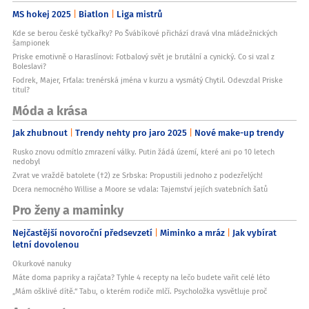
Design
MS hokej 2025
Biatlon
Liga mistrů
Intrauralníopravit
Kde se berou české tyčkařky? Po Švábíkové přichází dravá vlna mládežnických
Aktivní potlačení okolního hluku
šampionek
anoopravit
Priske emotivně o Haraslínovi: Fotbalový svět je brutální a cynický. Co si vzal z
Boleslavi?
Sluchátka s Bluetooth
Fodrek, Majer, Frťala: trenérská jména v kurzu a vysmátý Chytil. Odevzdal Priske
anoopravit
titul?
Účel
Móda a krása
univerzálníopravit
Jak zhubnout
Trendy nehty pro jaro 2025
Nové make-up trendy
Sluchátka pro nedoslýchavé
neopravit
Rusko znovu odmítlo zmrazení války. Putin žádá území, které ani po 10 letech
nedobyl
Sluchátka s rádiem
Zvrat ve vraždě batolete (†2) ze Srbska: Propustili jednoho z podezřelých!
neopravit
Dcera nemocného Willise a Moore se vdala: Tajemství jejích svatebních šatů
Doba přehrávání
Pro ženy a maminky
?
20 hodin
Nejčastější novoroční předsevzetí
Miminko a mráz
Jak vybírat
letní dovolenou
Okurkové nanuky
Máte doma papriky a rajčata? Tyhle 4 recepty na lečo budete vařit celé léto
„Mám ošklivé dítě.“ Tabu, o kterém rodiče mlčí. Psycholožka vysvětluje proč