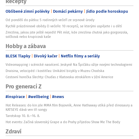
Recepty
Oblíbené zimní polévky
Domácí pekárny
Jídlo podle horoskopu
Od pondělí do pátku: 5 rodinných večeří ze srpnové úrody
Rychlé prázdninové obědy či večeře: 10 receptů, se kterými uspějete i u dětí
Zmrzlina, jakou jste ještě nejedli! Pět míst, kde zmrzlina chutná jako gorgonzola,
svíčková nebo krupicová kaše
Hobby a zábava
BLESK Tlapky
Divoký kačer
Netflix filmy a seriály
Videomapping i scénické nasvícení. Jeskyně Na Špičáku ožije novými technologiemi
Draisina, velocipéd i kostitřas: Unikátní bicykly v Muzeu Chodska
Cestovní horečka šlechty: Chuďas z Klatovska otrokářem v Jižní Americe
Pro generaci Z
#inspirace
#wellbeing
#news
Hot Releases: do kin jde MMA film Bojovník, Anne Hathaway utíká před dinosaury a
KATSEYE dává ven tři songy
Tarotskop 10. 8.—16. 8.
Hot events: Začíná slovenský Grape a do Prahy přijedou Show Me The Body
Zdraví