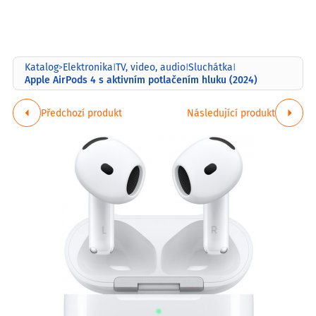
Katalog
Elektronika
TV, video, audio
Sluchátka
>
|
|
|
Apple AirPods 4 s aktivním potlačením hluku (2024)
Předchozí produkt
Následující produkt