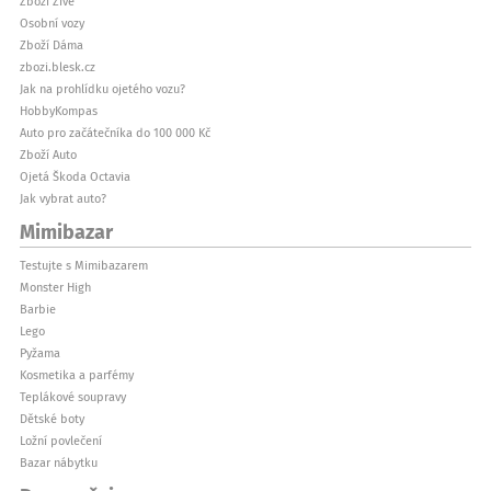
Zboží Živě
Osobní vozy
Zboží Dáma
zbozi.blesk.cz
Jak na prohlídku ojetého vozu?
HobbyKompas
Auto pro začátečníka do 100 000 Kč
Zboží Auto
Ojetá Škoda Octavia
Jak vybrat auto?
Mimibazar
Testujte s Mimibazarem
Monster High
Barbie
Lego
Pyžama
Kosmetika a parfémy
Teplákové soupravy
Dětské boty
Ložní povlečení
Bazar nábytku