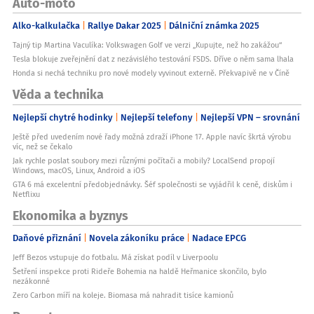
Auto-moto
Alko-kalkulačka
Rallye Dakar 2025
Dálniční známka 2025
Tajný tip Martina Vaculíka: Volkswagen Golf ve verzi „Kupujte, než ho zakážou“
Tesla blokuje zveřejnění dat z nezávislého testování FSDS. Dříve o něm sama lhala
Honda si nechá techniku pro nové modely vyvinout externě. Překvapivě ne v Číně
Věda a technika
Nejlepší chytré hodinky
Nejlepší telefony
Nejlepší VPN – srovnání
Ještě před uvedením nové řady možná zdraží iPhone 17. Apple navíc škrtá výrobu
víc, než se čekalo
Jak rychle poslat soubory mezi různými počítači a mobily? LocalSend propojí
Windows, macOS, Linux, Android a iOS
GTA 6 má excelentní předobjednávky. Šéf společnosti se vyjádřil k ceně, diskům i
Netflixu
Ekonomika a byznys
Daňové přiznání
Novela zákoníku práce
Nadace EPCG
Jeff Bezos vstupuje do fotbalu. Má získat podíl v Liverpoolu
Šetření inspekce proti Rideře Bohemia na haldě Heřmanice skončilo, bylo
nezákonné
Zero Carbon míří na koleje. Biomasa má nahradit tisíce kamionů