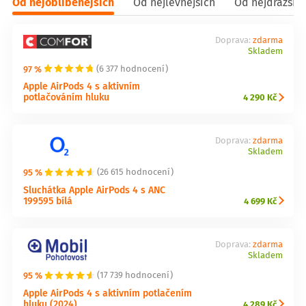
Od nejoblíbenějších
Od nejlevnějších
Od nejdražšíc
Doprava:
zdarma
Skladem
97 %
(6 377 hodnocení)
Apple AirPods 4 s aktivním
potlačováním hluku
4 290 Kč
Doprava:
zdarma
Skladem
95 %
(26 615 hodnocení)
Sluchátka Apple AirPods 4 s ANC
199595 bílá
4 699 Kč
Doprava:
zdarma
Skladem
95 %
(17 739 hodnocení)
Apple AirPods 4 s aktivním potlačením
hluku (2024)
4 289 Kč