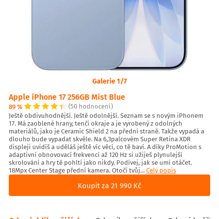
Galerie 1/7
Apple iPhone 17 256GB Mist Blue
89 %
(50 hodnocení)
Ještě obdivuhodnější. Ještě odolnější. Seznam se s novým iPhonem
17. Má zaoblené hrany, tenčí okraje a je vyrobený z odolných
materiálů, jako je Ceramic Shield 2 na přední straně. Takže vypadá a
dlouho bude vypadat skvěle. Na 6,3palcovém Super Retina XDR
displeji uvidíš a uděláš ještě víc věcí, co tě baví. A díky ProMotion s
adaptivní obnovovací frekvencí až 120 Hz si užiješ plynulejší
skrolování a hry tě pohltí jako nikdy. Podívej, jak se umí otáčet.
18Mpx Center Stage přední kamera. Otočí tvůj...
Celý popis
Koupit za 21 990 Kč