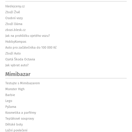
hledejceny.cz
Zboží Živě
Osobní vozy
Zboží Dáma
zbozi.blesk.cz
Jak na prohlídku ojetého vozu?
HobbyKompas
Auto pro začátečníka do 100 000 Kč
Zboží Auto
Ojetá Škoda Octavia
Jak vybrat auto?
Mimibazar
Testujte s Mimibazarem
Monster High
Barbie
Lego
Pyžama
Kosmetika a parfémy
Teplákové soupravy
Dětské boty
Ložní povlečení