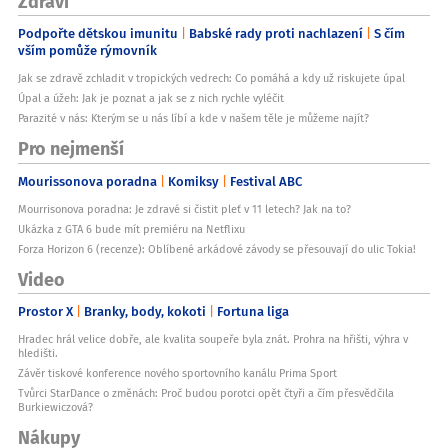
Zdraví
Podpořte dětskou imunitu
Babské rady proti nachlazení
S čím
vším pomůže rýmovník
Jak se zdravě zchladit v tropických vedrech: Co pomáhá a kdy už riskujete úpal
Úpal a úžeh: Jak je poznat a jak se z nich rychle vyléčit
Parazité v nás: Kterým se u nás líbí a kde v našem těle je můžeme najít?
Pro nejmenší
Mourissonova poradna
Komiksy
Festival ABC
Mourrisonova poradna: Je zdravé si čistit pleť v 11 letech? Jak na to?
Ukázka z GTA 6 bude mít premiéru na Netflixu
Forza Horizon 6 (recenze): Oblíbené arkádové závody se přesouvají do ulic Tokia!
Video
Prostor X
Branky, body, kokoti
Fortuna liga
Hradec hrál velice dobře, ale kvalita soupeře byla znát. Prohra na hřišti, výhra v
hledišti.
Závěr tiskové konference nového sportovního kanálu Prima Sport
Tvůrci StarDance o změnách: Proč budou porotci opět čtyři a čím přesvědčila
Burkiewiczová?
Nákupy