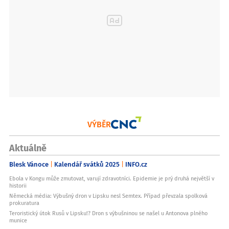
Ano
Velikost displeje:
6.3
Technologie displeje:
LTPO Super Retina XDR OLED
Rozlišení displeje:
2 622 x 1 206 px
Jemnost displeje:
460
Přední fotoaparát:
VÝBĚR
18
Typ procesoru:
Aktuálně
Apple A19
Blesk Vánoce
Kalendář svátků 2025
INFO.cz
Max. frekvence procesoru:
4.26
Ebola v Kongu může zmutovat, varují zdravotníci. Epidemie je prý druhá největší v
historii
Velikost úložiště:
Německá média: Výbušný dron v Lipsku nesl Semtex. Případ převzala spolková
256
prokuratura
Teroristický útok Rusů v Lipsku!? Dron s výbušninou se našel u Antonova plného
Výška:
munice
149.6