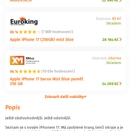
22 990 Kč
Doprava:
89 Kč
Skladem
86 %
(7 809 hodnocení)
Apple iPhone 17 (256GB) mist blue
28 164 Kč
Doprava:
zdarma
Skladem
96 %
(10 034 hodnocení)
Apple iPhone 17 barva Mist Blue paměť
256 GB
24 209 Kč
Zobrazit další nabídky
Popis
Ještě obdivuhodnější. Ještě odolnější.
Seznam se s novým iPhonem 17. Má zaoblené hrany, tenčí okraje a je