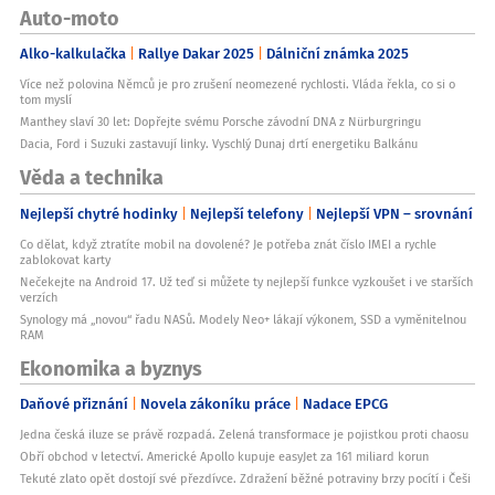
3,5mm jack:
Auto-moto
Ne
Alko-kalkulačka
Rallye Dakar 2025
Dálniční známka 2025
Operační systém:
iOS
Více než polovina Němců je pro zrušení neomezené rychlosti. Vláda řekla, co si o
tom myslí
Počet SIM karet:
Manthey slaví 30 let: Dopřejte svému Porsche závodní DNA z Nürburgringu
1
Dacia, Ford i Suzuki zastavují linky. Vyschlý Dunaj drtí energetiku Balkánu
Typ 1. SIM karty:
Věda a technika
nanoSIM
Nejlepší chytré hodinky
Nejlepší telefony
Nejlepší VPN – srovnání
Typ 2. SIM karty:
eSIM
Co dělat, když ztratíte mobil na dovolené? Je potřeba znát číslo IMEI a rychle
zablokovat karty
Hybridní slot:
Nečekejte na Android 17. Už teď si můžete ty nejlepší funkce vyzkoušet i ve starších
Ne
verzích
Synology má „novou“ řadu NASů. Modely Neo+ lákají výkonem, SSD a vyměnitelnou
Značka:
RAM
Apple
Ekonomika a byznys
Konstrukce:
Dotykový displej
Daňové přiznání
Novela zákoníku práce
Nadace EPCG
Odolnost telefonu:
Jedna česká iluze se právě rozpadá. Zelená transformace je pojistkou proti chaosu
Ano, IP68
Obří obchod v letectví. Americké Apollo kupuje easyJet za 161 miliard korun
Tekuté zlato opět dostojí své přezdívce. Zdražení běžné potraviny brzy pocítí i Češi
Obchod s aplikacemi: