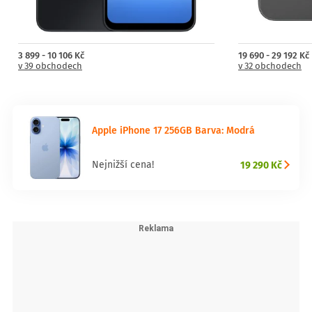
různých verzí, dokud netrefíš ten pravý styl. A když si text budeš chtít
shrnout, stačí jedno klepnutí.
3 899 - 10 106 Kč
19 690 - 29 192 Kč
v 39 obchodech
v 32 obchodech
Parametry produktu:
Kapacita baterie:
3692
Apple iPhone 17 256GB Barva: Modrá
Čtečka otisků prstů:
Ano
19 290 Kč
Nejnižší cena!
Zadní fotoaparát:
48
Operační paměť:
8
NFC:
Ano
Slot na paměťové karty:
Ne
5G: