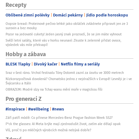
Apple store
Recepty
Nabíječka v balení:
Oblíbené zimní polévky
Domácí pekárny
Jídlo podle horoskopu
Ne
Oopsie bread: Proteinové pečivo lehké jako obláček zvládnete připravit jen ze 3
Štítek:
surovin a bez mouky
Výprodej
Pozor na jedovaté cukety! Jeden jasný znak prozradí, že se jim máte vyhnout
Svěží letní saláty, které vás v horku neunaví: Zkuste k zelenině přidat ovoce,
Modelová řada:
výsledek vás mile překvapí!
iPhone 17
Hobby a zábava
CPU:
Hexa-core
BLESK Tlapky
Divoký kačer
Netflix filmy a seriály
GPU:
Sraz v šest ráno. Vrchol festivalu Tóny Dolomit zazní za úsvitu ve 3000 metrech
5‑core GPU s Neuralním akcelerátorem
Nízkorozpočtová dovolená? Chorvatsko jedno z nejdražších v Evropě! Levněji je i ve
Švýcarsku a Itálii
OBRAZEM: Modré slzy na Tchaj-wanu mění moře v magickou říši
Pro generaci Z
#inspirace
#wellbeing
#news
Září patří módě: Co přinese Mercedes-Benz Prague Fashion Week SS27
F*ck the glasses: AI Meta brýle mají zjednodušit život, zatím ale dělají opak
Víš, proč ti po mléčných výrobcích možná nebývá dobře?