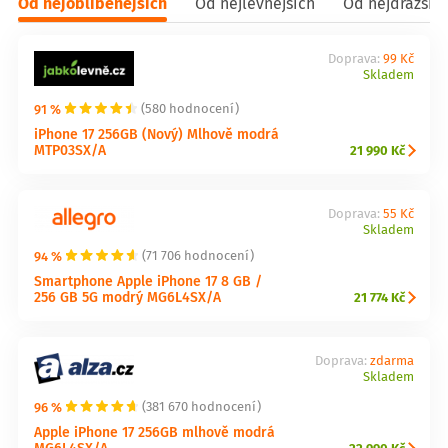
Od nejoblíbenějších
Od nejlevnějších
Od nejdražšíc
Doprava:
99 Kč
Skladem
91 %
(580 hodnocení)
iPhone 17 256GB (Nový) Mlhově modrá
MTP03SX/A
21 990 Kč
Doprava:
55 Kč
Skladem
94 %
(71 706 hodnocení)
Smartphone Apple iPhone 17 8 GB /
256 GB 5G modrý MG6L4SX/A
21 774 Kč
Doprava:
zdarma
Skladem
96 %
(381 670 hodnocení)
Apple iPhone 17 256GB mlhově modrá
MG6L4SX/A