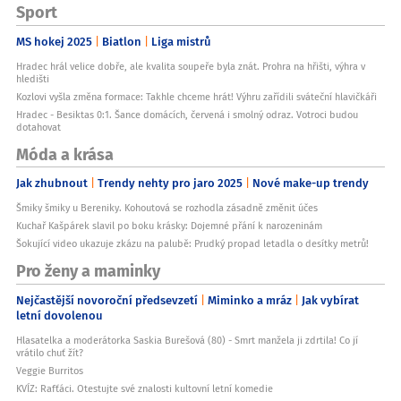
Sport
Šířka:
71.5
MS hokej 2025
Biatlon
Liga mistrů
Hloubka:
Hradec hrál velice dobře, ale kvalita soupeře byla znát. Prohra na hřišti, výhra v
7.95
hledišti
Kozlovi vyšla změna formace: Takhle chceme hrát! Výhru zařídili sváteční hlavičkáři
Hmotnost:
Hradec - Besiktas 0:1. Šance domácích, červená i smolný odraz. Votroci budou
177
dotahovat
Bezdrátové nabíjení:
Móda a krása
Ano
Jak zhubnout
Trendy nehty pro jaro 2025
Nové make-up trendy
Typ USB připojení:
USB-C
Šmiky šmiky u Bereniky. Kohoutová se rozhodla zásadně změnit účes
Kuchař Kašpárek slavil po boku krásky: Dojemné přání k narozeninám
WiFi:
Šokující video ukazuje zkázu na palubě: Prudký propad letadla o desítky metrů!
802.11 a/b/g/n/ac/6/7
Pro ženy a maminky
GPS:
GPS / Glonass / Galileo / Beidou / QZSS / NavIC
Nejčastější novoroční předsevzetí
Miminko a mráz
Jak vybírat
letní dovolenou
Verze Bluetooth:
6.0
Hlasatelka a moderátorka Saskia Burešová (80) - Smrt manžela ji zdrtila! Co jí
vrátilo chuť žít?
Stereo reproduktory:
Veggie Burritos
Ano
KVÍZ: Rafťáci. Otestujte své znalosti kultovní letní komedie