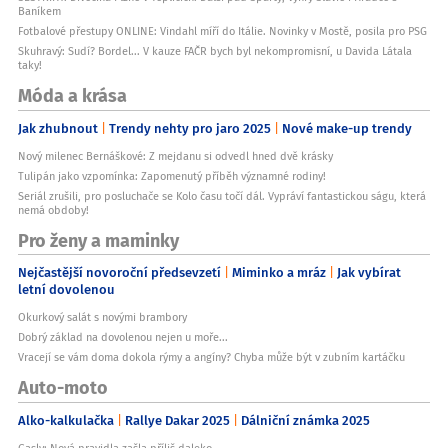
Baníkem
Fotbalové přestupy ONLINE: Vindahl míří do Itálie. Novinky v Mostě, posila pro PSG
Skuhravý: Sudí? Bordel... V kauze FAČR bych byl nekompromisní, u Davida Látala
taky!
Móda a krása
Jak zhubnout
Trendy nehty pro jaro 2025
Nové make-up trendy
Nový milenec Bernáškové: Z mejdanu si odvedl hned dvě krásky
Tulipán jako vzpomínka: Zapomenutý příběh významné rodiny!
Seriál zrušili, pro posluchače se Kolo času točí dál. Vypráví fantastickou ságu, která
nemá obdoby!
Pro ženy a maminky
Nejčastější novoroční předsevzetí
Miminko a mráz
Jak vybírat
letní dovolenou
Okurkový salát s novými brambory
Dobrý základ na dovolenou nejen u moře...
Vracejí se vám doma dokola rýmy a angíny? Chyba může být v zubním kartáčku
Auto-moto
Alko-kalkulačka
Rallye Dakar 2025
Dálniční známka 2025
Gasly: Nová pravidla zašla příliš daleko