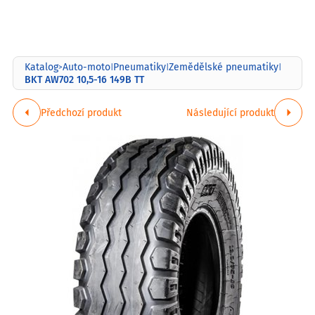
Katalog
Auto-moto
Pneumatiky
Zemědělské pneumatiky
>
|
|
|
BKT AW702 10,5-16 149B TT
Předchozí produkt
Následující produkt