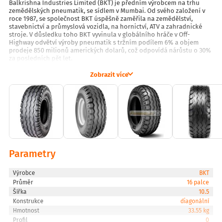
Balkrishna Industries Limited (BKT) je předním výrobcem na trhu
zemědělských pneumatik, se sídlem v Mumbai. Od svého založení v
roce 1987, se společnost BKT úspěšně zaměřila na zemědělství,
stavebnictví a průmyslová vozidla, na hornictví, ATV a zahradnické
stroje. V důsledku toho BKT vyvinula v globálního hráče v Off-
Highway odvětví výroby pneumatik s tržním podílem 6% a objem
prodeje 850 milionů amerických dolarů, což odpovídá nárůstu o 30%
za posledních pět let.
Zobrazit více
Parametry
Výrobce
BKT
Průměr
16 palce
Šířka
10.5
Konstrukce
diagonální
Hmotnost
33.55 kg
Profil
0