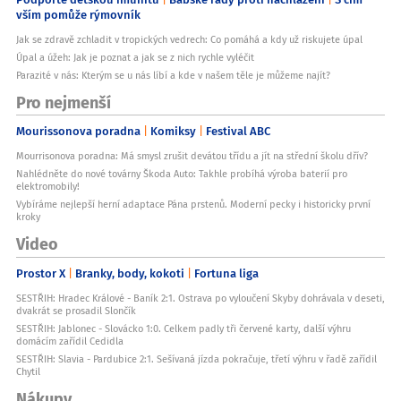
vším pomůže rýmovník
Jak se zdravě zchladit v tropických vedrech: Co pomáhá a kdy už riskujete úpal
Úpal a úžeh: Jak je poznat a jak se z nich rychle vyléčit
Parazité v nás: Kterým se u nás líbí a kde v našem těle je můžeme najít?
Pro nejmenší
Mourissonova poradna
Komiksy
Festival ABC
Mourrisonova poradna: Má smysl zrušit devátou třídu a jít na střední školu dřív?
Nahlédněte do nové továrny Škoda Auto: Takhle probíhá výroba baterií pro
elektromobily!
Vybíráme nejlepší herní adaptace Pána prstenů. Moderní pecky i historicky první
kroky
Video
Prostor X
Branky, body, kokoti
Fortuna liga
SESTŘIH: Hradec Králové - Baník 2:1. Ostrava po vyloučení Skyby dohrávala v deseti,
dvakrát se prosadil Slončík
SESTŘIH: Jablonec - Slovácko 1:0. Celkem padly tři červené karty, další výhru
domácím zařídil Cedidla
SESTŘIH: Slavia - Pardubice 2:1. Sešívaná jízda pokračuje, třetí výhru v řadě zařídil
Chytil
Nákupy