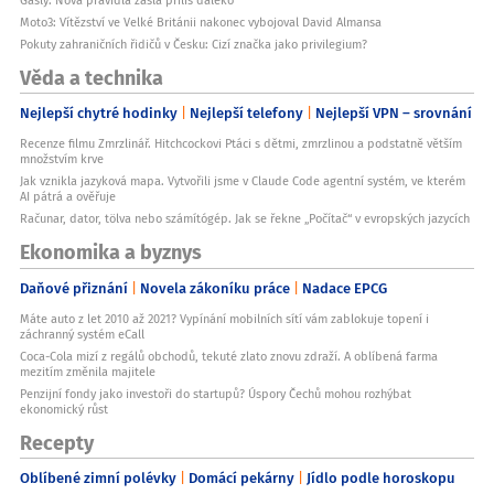
Moto3: Vítězství ve Velké Británii nakonec vybojoval David Almansa
Pokuty zahraničních řidičů v Česku: Cizí značka jako privilegium?
Věda a technika
Nejlepší chytré hodinky
Nejlepší telefony
Nejlepší VPN – srovnání
Recenze filmu Zmrzlinář. Hitchcockovi Ptáci s dětmi, zmrzlinou a podstatně větším
množstvím krve
Jak vznikla jazyková mapa. Vytvořili jsme v Claude Code agentní systém, ve kterém
AI pátrá a ověřuje
Računar, dator, tölva nebo számítógép. Jak se řekne „Počítač“ v evropských jazycích
Ekonomika a byznys
Daňové přiznání
Novela zákoníku práce
Nadace EPCG
Máte auto z let 2010 až 2021? Vypínání mobilních sítí vám zablokuje topení i
záchranný systém eCall
Coca-Cola mizí z regálů obchodů, tekuté zlato znovu zdraží. A oblíbená farma
mezitím změnila majitele
Penzijní fondy jako investoři do startupů? Úspory Čechů mohou rozhýbat
ekonomický růst
Recepty
Oblíbené zimní polévky
Domácí pekárny
Jídlo podle horoskopu