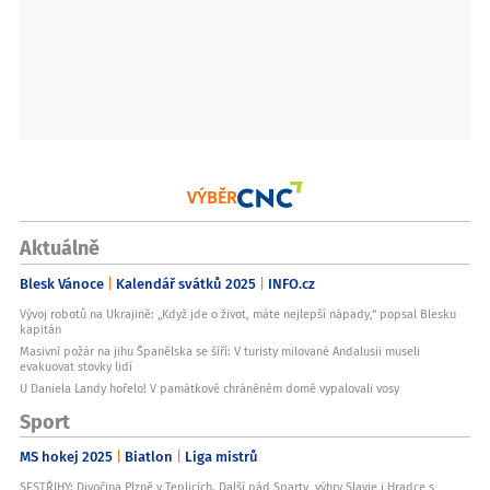
VÝBĚR
Aktuálně
Blesk Vánoce
Kalendář svátků 2025
INFO.cz
Vývoj robotů na Ukrajině: „Když jde o život, máte nejlepší nápady,“ popsal Blesku
kapitán
Masivní požár na jihu Španělska se šíří: V turisty milované Andalusii museli
evakuovat stovky lidí
U Daniela Landy hořelo! V památkově chráněném domě vypalovali vosy
Sport
MS hokej 2025
Biatlon
Liga mistrů
SESTŘIHY: Divočina Plzně v Teplicích. Další pád Sparty, výhry Slavie i Hradce s