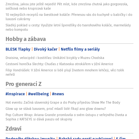
Zmrzlina, jakou jste ještě nejedli! Pět míst, kde zmrzlina chutná jako gorgonzola,
svíčková nebo krupicová kaše
10 nejlepších receptů na švestkové koláče: Přenesou vás do kuchyně u babičky i do
luxusní cukrárny
Sladký poklad u cesty: Využijte letní špendlíky do tvarohového koláče, marmelády
nebo kompotu
Hobby a zábava
BLESK Tlapky
Divoký kačer
Netflix filmy a seriály
Draisina, velocipéd i kostitřas: Unikátní bicykly v Muzeu Chodska
Cestovní horečka šlechty: Chuďas z Klatovska otrokářem v Jižní Americe
Filip Vondrášek: V Jižní Americe si lidé plují životem mnohem lehčeji, věci tolik
neřeší
Pro generaci Z
#inspirace
#wellbeing
#news
Hot events: Začíná slovenský Grape a do Prahy přijedou Show Me The Body
Glow up se stává luxusem, proč mladí lidé říkají ano glow downu?
Pop Culture Wrap: Ariana Grande promluvila o svém ústupu z veřejného života a
Sophia z KATSEYE si dává pauzu od skupiny
Zdraví
Podpořte dětskou imunitu
Babské rady proti nachlazení
S čím