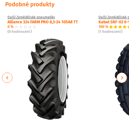
Podobné produkty
Další Zemědělské pneumatiky
Další Zemědělské 
Alliance 324 FARM PRO 8,3-24 105A8 TT
Kabat SRF-02 6-
0 %
100 %
(0 hodnocení)
(1 hodnocení)
Previous
Next