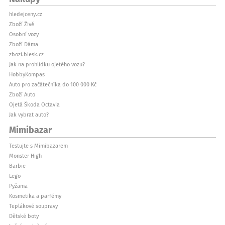
hledejceny.cz
Zboží Živě
Osobní vozy
Zboží Dáma
zbozi.blesk.cz
Jak na prohlídku ojetého vozu?
HobbyKompas
Auto pro začátečníka do 100 000 Kč
Zboží Auto
Ojetá Škoda Octavia
Jak vybrat auto?
Mimibazar
Testujte s Mimibazarem
Monster High
Barbie
Lego
Pyžama
Kosmetika a parfémy
Teplákové soupravy
Dětské boty