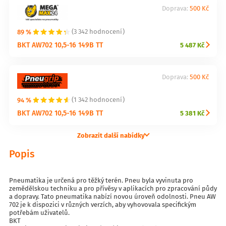
Doprava:
500 Kč
89 %
(3 342 hodnocení)
BKT AW702 10,5-16 149B TT
5 487 Kč
Doprava:
500 Kč
94 %
(1 342 hodnocení)
BKT AW702 10,5-16 149B TT
5 381 Kč
Zobrazit další nabídky
Popis
Pneumatika je určená pro těžký terén. Pneu byla vyvinuta pro
zemědělskou techniku a pro přívěsy v aplikacích pro zpracování půdy
a dopravy. Tato pneumatika nabízí novou úroveň odolnosti. Pneu AW
702 je k dispozici v různých verzích, aby vyhovovala specifickým
potřebám uživatelů.
BKT