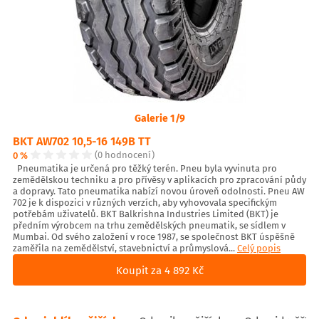
Galerie 1/9
BKT AW702 10,5-16 149B TT
0 %
(0 hodnocení)
Pneumatika je určená pro těžký terén. Pneu byla vyvinuta pro
zemědělskou techniku a pro přívěsy v aplikacích pro zpracování půdy
a dopravy. Tato pneumatika nabízí novou úroveň odolnosti. Pneu AW
702 je k dispozici v různých verzích, aby vyhovovala specifickým
potřebám uživatelů. BKT Balkrishna Industries Limited (BKT) je
předním výrobcem na trhu zemědělských pneumatik, se sídlem v
Mumbai. Od svého založení v roce 1987, se společnost BKT úspěšně
zaměřila na zemědělství, stavebnictví a průmyslová...
Celý popis
Koupit za 4 892 Kč