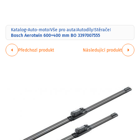
Katalog
Auto-moto
Vše pro auta
Autodíly
Stěrače
>
|
|
|
|
Bosch Aerotwin 600+400 mm BO 3397007555
Předchozí produkt
Následující produkt