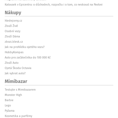
Kalousek v Epicentru: o důchodech, rozpočtu i o tom, co neskousl na Pavlovi
Nákupy
hledejceny.cz
Zboží Živě
Osobní vozy
Zboží Dáma
zbozi.blesk.cz
Jak na prohlídku ojetého vozu?
HobbyKompas
Auto pro začátečníka do 100 000 Kč
Zboží Auto
Ojetá Škoda Octavia
Jak vybrat auto?
Mimibazar
Testujte s Mimibazarem
Monster High
Barbie
Lego
Pyžama
Kosmetika a parfémy