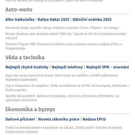
Děti by neměly jíst houby! Je to pravda? Záleží na věku a množství
Auto-moto
Alko-kalkulačka
Rallye Dakar 2025
Dálniční známka 2025
Neznámý čínský sporťák slibuje lehkost a radost z řízení. Přijede i do Evropy
Nissan Qashqai ujel na jednu nádrž 1980 km. Zapsal se tím do Guinnessovy knihy
rekordů
Podcast F1sport #38: Zhodnocení závěru první poloviny sezony a dojmy přímo z
Hungaroringu
Věda a technika
Nejlepší chytré hodinky
Nejlepší telefony
Nejlepší VPN – srovnání
Lego má novou kosmickou ikonu. Série Icons se rozšířila o téměř půlmetrový
Hubbleův dalekohled
Super klávesnice do obýváku. Tahle bezdrátová za 419 Kč má touchpad, Bluetooth i
české popisky
Spotify má problém. Aplikace zpomaluje, zamrzá a přerušuje přehrávání i na
výkonných telefonech
Ekonomika a byznys
Daňové přiznání
Novela zákoníku práce
Nadace EPCG
Český byznysový tandem expanduje na Západ. Získal podíl v britské zbrojovce,
konkurentovi Explosie