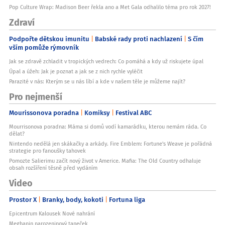
Pop Culture Wrap: Madison Beer řekla ano a Met Gala odhalilo téma pro rok 2027!
Zdraví
Podpořte dětskou imunitu
Babské rady proti nachlazení
S čím
vším pomůže rýmovník
Jak se zdravě zchladit v tropických vedrech: Co pomáhá a kdy už riskujete úpal
Úpal a úžeh: Jak je poznat a jak se z nich rychle vyléčit
Parazité v nás: Kterým se u nás líbí a kde v našem těle je můžeme najít?
Pro nejmenší
Mourissonova poradna
Komiksy
Festival ABC
Mourrisonova poradna: Máma si domů vodí kamarádku, kterou nemám ráda. Co
dělat?
Nintendo nedělá jen skákačky a arkády. Fire Emblem: Fortune's Weave je pořádná
strategie pro fanoušky tahovek
Pomozte Salierimu začít nový život v Americe. Mafia: The Old Country odhaluje
obsah rozšíření těsně před vydáním
Video
Prostor X
Branky, body, kokoti
Fortuna liga
Epicentrum Kalousek Nové nahrání
Meghanin narozeninový taneček