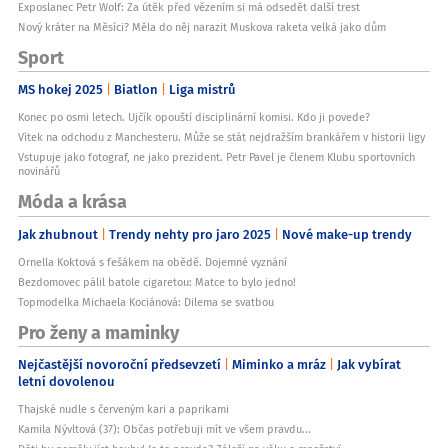
Exposlanec Petr Wolf: Za útěk před vězením si má odsedět další trest
Nový kráter na Měsíci? Měla do něj narazit Muskova raketa velká jako dům
Sport
MS hokej 2025
Biatlon
Liga mistrů
Konec po osmi letech. Ujčík opouští disciplinární komisi. Kdo ji povede?
Vítek na odchodu z Manchesteru. Může se stát nejdražším brankářem v historii ligy
Vstupuje jako fotograf, ne jako prezident. Petr Pavel je členem Klubu sportovních
novinářů
Móda a krása
Jak zhubnout
Trendy nehty pro jaro 2025
Nové make-up trendy
Ornella Koktová s fešákem na obědě. Dojemné vyznání
Bezdomovec pálil batole cigaretou: Matce to bylo jedno!
Topmodelka Michaela Kociánová: Dilema se svatbou
Pro ženy a maminky
Nejčastější novoroční předsevzetí
Miminko a mráz
Jak vybírat
letní dovolenou
Thajské nudle s červeným kari a paprikami
Kamila Nývltová (37): Občas potřebuji mít ve všem pravdu...