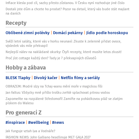
Inflace klesla pod cíl, sazby přesto zůstanou. V Česku nyní rozhoduje jiné číslo
Dostali jste dům a chcete ho prodat? Pozor na detail, který vás bude stát majlant
na daních
Recepty
Oblíbené zimní polévky
Domácí pekárny
Jídlo podle horoskopu
Svěží letní saláty, které vás v horku neunaví: Zkuste k zelenině přidat ovoce,
výsledek vás mile překvapí!
Nejlepší nálev na nakládané okurky: Čtyři recepty, které musíte letos zkusit!
Proč jíst cottage každý den? Tady je 7 překvapivých důvodů
Hobby a zábava
BLESK Tlapky
Divoký kačer
Netflix filmy a seriály
OBRAZEM: Modré slzy na Tchaj-wanu mění moře v magickou říši
Jan Faltus: Vždycky mně přišlo trošku zvrhlé splachovat pitnou vodou
Zapomeňte na rozpálené Středomoří! Zamiřte na pohádkovou pláž se zlatým
pískem do Walesu
Pro generaci Z
#inspirace
#wellbeing
#news
Jak funguje vztah Lva a Vodnáře?
FASHION NEWS: John Galliano headlinuje MET GALA 2027