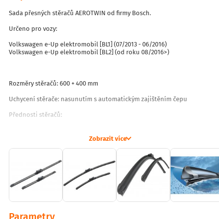
Sada přesných stěračů AEROTWIN od firmy Bosch.
Určeno pro vozy:
Volkswagen e-Up elektromobil [BL1] (07/2013 - 06/2016)
Volkswagen e-Up elektromobil [BL2] (od roku 08/2016>)
Rozměry stěračů: 600 + 400 mm
Uchycení stěrače: nasunutím s automatickým zajištěním čepu
Přednosti stěračů:
německá ověřená kvalita BOSCH
vítěz testů stěračů - hodnocení 1.5 (0.6 - 1.5 velmi dobré)
Zobrazit více
pružné tělo stěrače s perfektním přítlakem
kvalitní stírací břity
delší životnost ve srovnání s běžnými stěrači
bezraménková pružná lišta ze speciální oceli
díky konstrukci nedochází k zamrzání čepů jako u běžných stěračů
zajišťují bezpečný výhled z vozu
perfektně stírají i při větších rychlostech
mají nízký aerodynamický odpor a nižší hlučnost
špičková kvalita, nejlepší stěrače na trhu
Parametry