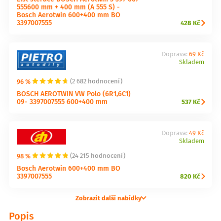
555600 mm + 400 mm (A 555 S) -
Bosch Aerotwin 600+400 mm BO
3397007555
428 Kč
Doprava:
69 Kč
Skladem
96 %
(2 682 hodnocení)
BOSCH AEROTWIN VW Polo (6R1,6C1)
09- 3397007555 600+400 mm
537 Kč
Doprava:
49 Kč
Skladem
98 %
(24 215 hodnocení)
Bosch Aerotwin 600+400 mm BO
3397007555
820 Kč
Zobrazit další nabídky
Popis