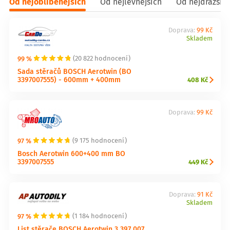
Od nejoblíbenějších
Od nejlevnějších
Od nejdražšíc
Doprava:
99 Kč
Skladem
99 %
(20 822 hodnocení)
Sada stěračů BOSCH Aerotwin (BO
3397007555) - 600mm + 400mm
408 Kč
Doprava:
99 Kč
97 %
(9 175 hodnocení)
Bosch Aerotwin 600+400 mm BO
3397007555
449 Kč
Doprava:
91 Kč
Skladem
97 %
(1 184 hodnocení)
List stěrače BOSCH Aerotwin 3 397 007