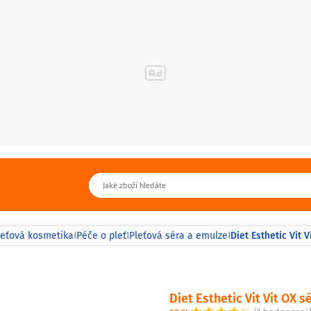
Diet Esthetic Vit 
leťová kosmetika
Péče o pleť
Pleťová séra a emulze
|
|
|
Diet Esthetic Vit Vit OX 