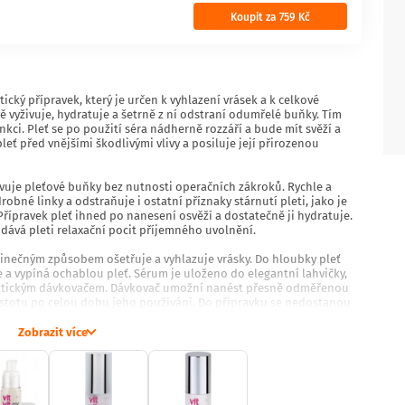
Koupit za 759 Kč
tický přípravek, který je určen k vyhlazení vrásek a k celkové
ě vyživuje, hydratuje a šetrně z ní odstraní odumřelé buňky. Tím
ci. Pleť se po použití séra nádherně rozzáří a bude mít svěží a
leť před vnějšími škodlivými vlivy a posiluje její přirozenou
ovuje pleťové buňky bez nutnosti operačních zákroků. Rychle a
robné linky a odstraňuje i ostatní příznaky stárnutí pleti, jako je
řípravek pleť ihned po nanesení osvěží a dostatečně ji hydratuje.
odává pleti relaxační pocit příjemného uvolnění.
edinečným způsobem ošetřuje a vyhlazuje vrásky. Do hloubky pleť
e a vypíná ochablou pleť. Sérum je uloženo do elegantní lahvičky,
raktickým dávkovačem. Dávkovač umožní nanést přesně odměřenou
 čistotu po celou dobu jeho používání. Do přípravku se nedostanou
víc dokáže sérum vytlačit až do poslední kapky.
Zobrazit více
ožení, které je velmi šetrné k pleti a pomáhá oddálit její předčasné
aci pleti. Vzácné a velmi účinné přírodní oleje budou pleť hýčkat a
 Přípravek odstraní z pleti pigmentové skvrny, které na ní vznikly
í pleti. Po pravidelném používání získá vaše pleť zpět svoji
 mít sjednocený barevný tón. Vrásky budou vyhlazené, kontury