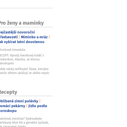
Pro ženy a maminky
ejčastější novoroční
ředsevzetí
Miminko a mráz
ak vybírat letní dovolenou
kurková limonáda
ECEPT: Kynutý švestkový koláč s
robenkou. Klasika, se kterou
abodujete
ohle nikdy neříkejte! Slova, kterými
odiče dětem ubližují ze všeho nejvíc
Recepty
blíbené zimní polévky
omácí pekárny
Jídlo podle
horoskopu
uketová zmrzlina? Vyzkoušejte
ečekaný letní hit a geniální způsob,
ak zpracovat úrodu