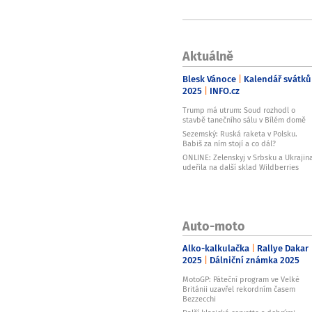
Aktuálně
Blesk Vánoce
Kalendář svátků
2025
INFO.cz
Trump má utrum: Soud rozhodl o
stavbě tanečního sálu v Bílém domě
Sezemský: Ruská raketa v Polsku.
Babiš za ním stojí a co dál?
ONLINE: Zelenskyj v Srbsku a Ukrajin
udeřila na další sklad Wildberries
Auto-moto
Alko-kalkulačka
Rallye Dakar
2025
Dálniční známka 2025
MotoGP: Páteční program ve Velké
Británii uzavřel rekordním časem
Bezzecchi