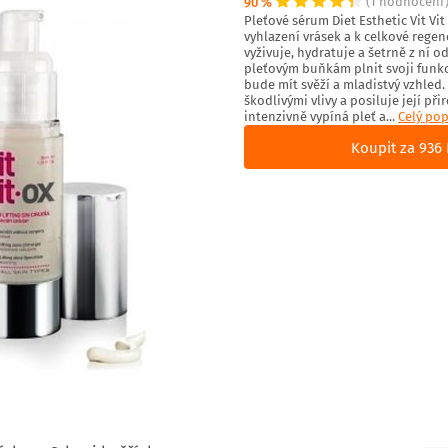
90 %
(1 hodnocení
Pleťové sérum Diet Esthetic Vit Vit
vyhlazení vrásek a k celkové regen
vyživuje, hydratuje a šetrně z ní
pleťovým buňkám plnit svoji funkci
bude mít svěží a mladistvý vzhled.
škodlivými vlivy a posiluje její p
intenzivně vypíná pleť a...
Celý pop
Koupit za 936 