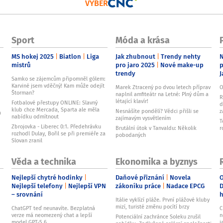
VÝBĚR
Sport
Móda a krása
MS hokej 2025
Biatlon
Liga
Jak zhubnout
Trendy nehty
N
mistrů
pro jaro 2025
Nové make-up
p
trendy
J
Samko se zájemcům připomněl gólem:
Karviné jsem vděčný! Kam může odejít
Marek Ztracený po dvou letech příprav
O
Štorman?
naplnil amfiteátr na Letné: Plný dům a
R
létající klavír!
Fotbalové přestupy ONLINE: Slavný
d
klub chce Mercada, Sparta ale měla
Nesnášíte pondělí? Vědci přišli se
z
a
nabídku odmítnout
zajímavým vysvětlením
T
Zbrojovka - Liberec 0:1. Předehrávku
Brutální útok v Tanvaldu: Několik
r
rozhodl Dulay, Bořil se při premiéře za
pobodaných
Slovan zranil
Věda a technika
Ekonomika a byznys
Nejlepší chytré hodinky
Daňové přiznání
Novela
O
Nejlepší telefony
Nejlepší VPN
zákoníku práce
Nadace EPCG
D
– srovnání
Itálie vyklízí pláže. První plážové kluby
mizí, turisté změnu pocítí brzy
ChatGPT teď neunavíte. Bezplatná
C
verze má neomezený chat a lepší
n
Potenciální zachránce Soleku zrušil
model GPT-5.6
j