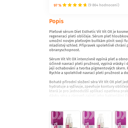
97 %
(9 864 hodnocení)
Popis
Pleťové sérum Diet Esthetic Vit Vit OX je kosme
regeneraci pleti obličeje. Sérum pleť hloubkov
umožní novým pleťovým buňkám plnit svoji funk
mladistvý vzhled. Přípravek spolehlivě chrání p
obranyschopnost.
Sérum Vit Vit OX intenzivně vypíná pleť a obn
účinně navrací pleti pružnost, vypíná vrásky i d
její ochabování a tvorba pigmentových skvrn. P
Rychle a spolehlivě navrací pleti pružnost a d
Bohaté přírodní složení séra Vit Vit OX pleť j
hydratuje a vyživuje, zpevňuje kontury obličej
která je pro jednodušší aplikaci opatřena p
dávku séra a zároveň zajistí jeho bakteriální
chloupky ani jiné nečistoty a speciální píst na
Luxusní sérum Vit Vit OX má bohaté přírodní sl
stárnutí. Zajistí detoxikaci a dokonalou hydrat
výtažky z čínského ovoce pleť příjemně zklidní.
vlivem neopatrného slunění nebo vlivem stárnut
hebkost, pevnost, přirozenou pružnost a bude