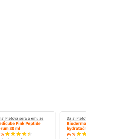
lší Pleťová séra a emulze
Další Pleťová séra a emulze
dicube Pink Peptide
Bioderma Hydrabio sérum
erum 30 ml
hydratační 40 ml
 %
94 %