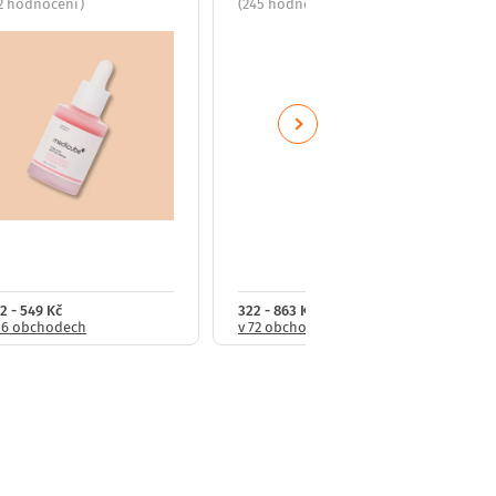
2 hodnocení)
(245 hodnocení)
Next
2 - 549 Kč
322 - 863 Kč
16 obchodech
v 72 obchodech