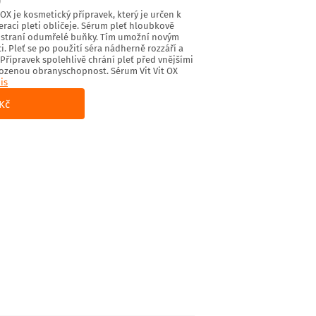
)
 OX je kosmetický přípravek, který je určen k
eraci pleti obličeje. Sérum pleť hloubkově
 odstraní odumřelé buňky. Tím umožní novým
. Pleť se po použití séra nádherně rozzáří a
 Přípravek spolehlivě chrání pleť před vnějšími
řirozenou obranyschopnost. Sérum Vit Vit OX
is
Kč