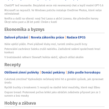
ChatGPT teď neunavíte. Bezplatná verze má neomezený chat a lepší model GPT-5.6
Microsoft se nepoučil. Ve Windows potichu instaluje OneDrive Photos, které nelze
odinstalovat
Netflix a další na víkend: nový Ted Lasso a akční Lioness. Ale především horory
Úkryt nebo past a 28 let poté: Chrám z kostí
Ekonomika a byznys
Daňové přiznání
Novela zákoníku práce
Nadace EPCG
Itálie vyklízí pláže. První plážové kluby mizí, turisté změnu pocítí brzy
Potenciální zachránce Soleku zrušil nabídku. Zadlužené solární společnosti hrozí
konkurz
V bratislavské rafinerii Slovnaft hořela nádrž, výbuch otřásl okolím
Recepty
Oblíbené zimní polévky
Domácí pekárny
Jídlo podle horoskopu
Cuketová zmrzlina? Vyzkoušejte nečekaný letní hit a geniální způsob, jak zpracovat
úrodu
Rychlé buchty s broskvemi: 5 receptů na sladké letní moučníky, které mají šťávu
Oopsie bread: Proteinové pečivo lehké jako obláček zvládnete připravit jen ze 3
surovin a bez mouky
Hobby a zábava