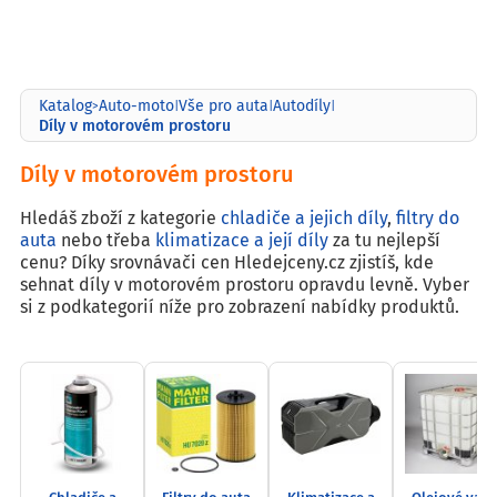
Katalog
Auto-moto
Vše pro auta
Autodíly
>
|
|
|
Díly v motorovém prostoru
Díly v motorovém prostoru
Hledáš zboží z kategorie
chladiče a jejich díly
,
filtry do
auta
nebo třeba
klimatizace a její díly
za tu nejlepší
cenu? Díky srovnávači cen Hledejceny.cz zjistíš, kde
sehnat díly v motorovém prostoru opravdu levně. Vyber
si z podkategorií níže pro zobrazení nabídky produktů.