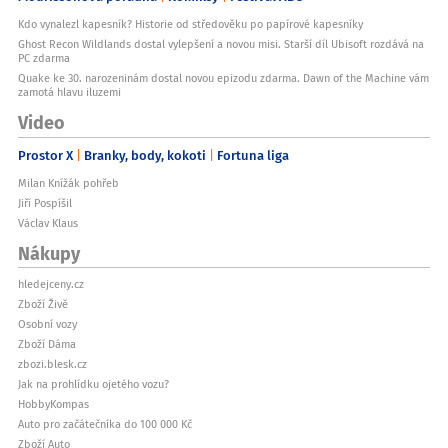
Kdo vynalezl kapesník? Historie od středověku po papírové kapesníky
Ghost Recon Wildlands dostal vylepšení a novou misi. Starší díl Ubisoft rozdává na
PC zdarma
Quake ke 30. narozeninám dostal novou epizodu zdarma. Dawn of the Machine vám
zamotá hlavu iluzemi
Video
Prostor X
Branky, body, kokoti
Fortuna liga
Milan Knížák pohřeb
Jiří Pospíšil
Václav Klaus
Nákupy
hledejceny.cz
Zboží Živě
Osobní vozy
Zboží Dáma
zbozi.blesk.cz
Jak na prohlídku ojetého vozu?
HobbyKompas
Auto pro začátečníka do 100 000 Kč
Zboží Auto