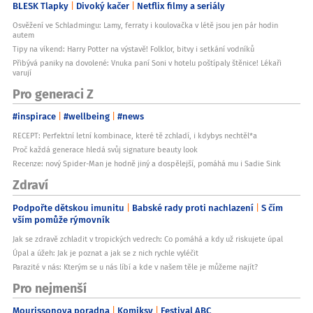
BLESK Tlapky
Divoký kačer
Netflix filmy a seriály
Osvěžení ve Schladmingu: Lamy, ferraty i koulovačka v létě jsou jen pár hodin
autem
Tipy na víkend: Harry Potter na výstavě! Folklor, bitvy i setkání vodníků
Přibývá paniky na dovolené: Vnuka paní Soni v hotelu poštípaly štěnice! Lékaři
varují
Pro generaci Z
#inspirace
#wellbeing
#news
RECEPT: Perfektní letní kombinace, které tě zchladí, i kdybys nechtěl*a
Proč každá generace hledá svůj signature beauty look
Recenze: nový Spider-Man je hodně jiný a dospělejší, pomáhá mu i Sadie Sink
Zdraví
Podpořte dětskou imunitu
Babské rady proti nachlazení
S čím
vším pomůže rýmovník
Jak se zdravě zchladit v tropických vedrech: Co pomáhá a kdy už riskujete úpal
Úpal a úžeh: Jak je poznat a jak se z nich rychle vyléčit
Parazité v nás: Kterým se u nás líbí a kde v našem těle je můžeme najít?
Pro nejmenší
Mourissonova poradna
Komiksy
Festival ABC