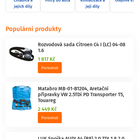
Chladiče a
Filtry do auta
Klimatizace a
Olejové van
jejich díly
její díly
Populární produkty
Rozvodová sada Citroen C4 I (LC) 04-08
1.6
1 817 Kč
Porovnat
Matabro MB-01-B1204, Aretační
přípravky VW 2.5TDi PD Transporter T5,
Touareg
2 449 Kč
Porovnat
LUK Spojka AUDI A4 (B8) 2.0 TDI 1.8 2.0