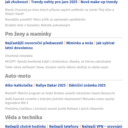
Jak zhubnout
Trendy nehty pro jaro 2025
Nové make-up trendy
Marek Ztracený po dvou letech příprav naplnil amfiteátr na Letné: Plný dům a
létající klavír!
Nesnášíte pondělí? Vědci přišli se zajímavým vysvětlením
Brutální útok v Tanvaldu: Několik pobodaných
Pro ženy a maminky
Nejčastější novoroční předsevzetí
Miminko a mráz
Jak vybírat
letní dovolenou
Okurková limonáda
RECEPT: Kynutý švestkový koláč s drobenkou. Klasika, se kterou zabodujete
Tohle nikdy neříkejte! Slova, kterými rodiče dětem ubližují ze všeho nejvíc
Auto-moto
Alko-kalkulačka
Rallye Dakar 2025
Dálniční známka 2025
MotoGP: Páteční program ve Velké Británii uzavřel rekordním časem Bezzecchi
Další klasická corvette s dobrými jízdními vlastnostmi? Mitsuoka znovu využije
legendární MX-5
Problémy Cadillacu s brzdami souvisí podle Bottase s jejich chlazením
Věda a technika
Nejlepší chytré hodinky
Nejlepší telefony
Nejlepší VPN – srovnání