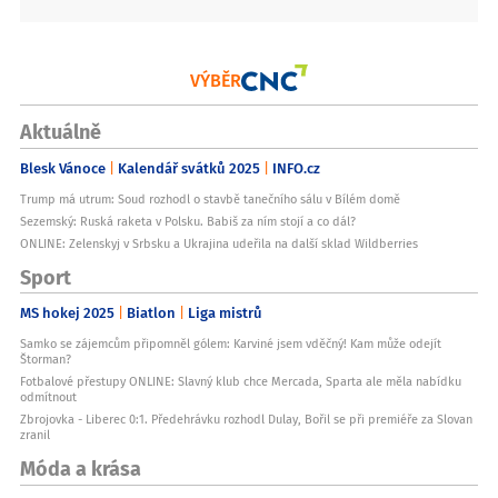
VÝBĚR
Aktuálně
Blesk Vánoce
Kalendář svátků 2025
INFO.cz
Trump má utrum: Soud rozhodl o stavbě tanečního sálu v Bílém domě
Sezemský: Ruská raketa v Polsku. Babiš za ním stojí a co dál?
ONLINE: Zelenskyj v Srbsku a Ukrajina udeřila na další sklad Wildberries
Sport
MS hokej 2025
Biatlon
Liga mistrů
Samko se zájemcům připomněl gólem: Karviné jsem vděčný! Kam může odejít
Štorman?
Fotbalové přestupy ONLINE: Slavný klub chce Mercada, Sparta ale měla nabídku
odmítnout
Zbrojovka - Liberec 0:1. Předehrávku rozhodl Dulay, Bořil se při premiéře za Slovan
zranil
Móda a krása