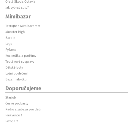
Ojetá Škoda Octavia
Jak vybrat auto?
Mimibazar
Testujte s Mimibazarem
Monster High
Barbie
Lego
Pyžama
Kosmetika a parfémy
Teplákové soupravy
Dětské boty
Ložní povlečení
Bazar nábytku
Doporučujeme
Starjob
České podcasty
Rádio a zábava pro děti
Frekvence 1
Evropa 2