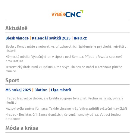
VÝBĚR
Aktuálně
Blesk Vánoce
Kalendář svátků 2025
INFO.cz
Ebola v Kongu může zmutovat, varují zdravotníci. Epidemie je prý druhá největší v
historii
Německá média: Výbušný dron v Lipsku nesl Semtex. Případ převzala spolková
prokuratura
Teroristický útok Rusů v Lipsku!? Dron s výbušninou se našel u Antonova plného
munice
Sport
MS hokej 2025
Biatlon
Liga mistrů
Hradec hrál velice dobře, ale kvalita soupeře byla znát. Prohra na hřišti, výhra v
hledišti
Kozlovi vyšla změna formace: Takhle chceme hrát! Výhru zařídili sváteční hlavičkáři
Hradec - Besiktas 0:1. Šance domácích, červená i smolný odraz. Votroci budou
dotahovat
Móda a krása