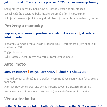
Jak zhubnout
Trendy nehty pro jaro 2025
Nové make-up trendy
Šmiky šmiky u Bereniky. Kohoutová se rozhodla zásadně změnit účes
Kuchař Kašpárek slavil po boku krásky: Dojemné přání k narozeninám
Šokující video ukazuje zkázu na palubě: Prudký propad letadla o desítky metrů!
Pro ženy a maminky
Nejčastější novoroční předsevzetí
Miminko a mráz
Jak vybírat
letní dovolenou
Hlasatelka a moderátorka Saskia Burešová (80) - Smrt manžela ji zdrtila! Co jí
vrátilo chuť žít?
Veggie Burritos
KVÍZ: Rafťáci. Otestujte své znalosti kultovní letní komedie
Auto-moto
Alko-kalkulačka
Rallye Dakar 2025
Dálniční známka 2025
Více než polovina Němců je pro zrušení neomezené rychlosti. Vláda řekla, co si o
tom myslí
Manthey slaví 30 let: Dopřejte svému Porsche závodní DNA z Nürburgringu
Dacia, Ford i Suzuki zastavují linky. Vyschlý Dunaj drtí energetiku Balkánu
Věda a technika
Nejlepší chytré hodinky
Nejlepší telefony
Nejlepší VPN – srovnání