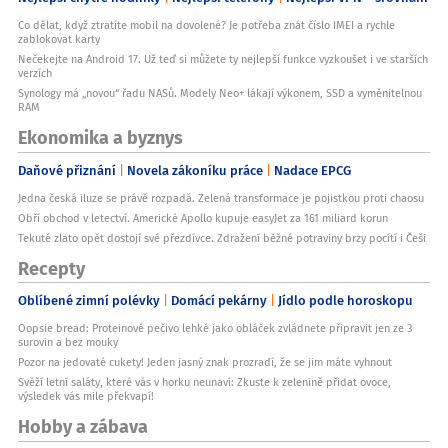
Co dělat, když ztratíte mobil na dovolené? Je potřeba znát číslo IMEI a rychle
zablokovat karty
Nečekejte na Android 17. Už teď si můžete ty nejlepší funkce vyzkoušet i ve starších
verzích
Synology má „novou“ řadu NASů. Modely Neo+ lákají výkonem, SSD a vyměnitelnou
RAM
Ekonomika a byznys
Daňové přiznání
Novela zákoníku práce
Nadace EPCG
Jedna česká iluze se právě rozpadá. Zelená transformace je pojistkou proti chaosu
Obří obchod v letectví. Americké Apollo kupuje easyJet za 161 miliard korun
Tekuté zlato opět dostojí své přezdívce. Zdražení běžné potraviny brzy pocítí i Češi
Recepty
Oblíbené zimní polévky
Domácí pekárny
Jídlo podle horoskopu
Oopsie bread: Proteinové pečivo lehké jako obláček zvládnete připravit jen ze 3
surovin a bez mouky
Pozor na jedovaté cukety! Jeden jasný znak prozradí, že se jim máte vyhnout
Svěží letní saláty, které vás v horku neunaví: Zkuste k zelenině přidat ovoce,
výsledek vás mile překvapí!
Hobby a zábava