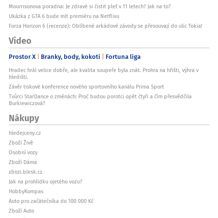
Mourrisonova poradna: Je zdravé si čistit pleť v 11 letech? Jak na to?
Ukázka z GTA 6 bude mít premiéru na Netflixu
Forza Horizon 6 (recenze): Oblíbené arkádové závody se přesouvají do ulic Tokia!
Video
Prostor X
Branky, body, kokoti
Fortuna liga
Hradec hrál velice dobře, ale kvalita soupeře byla znát. Prohra na hřišti, výhra v
hledišti.
Závěr tiskové konference nového sportovního kanálu Prima Sport
Tvůrci StarDance o změnách: Proč budou porotci opět čtyři a čím přesvědčila
Burkiewiczová?
Nákupy
hledejceny.cz
Zboží Živě
Osobní vozy
Zboží Dáma
zbozi.blesk.cz
Jak na prohlídku ojetého vozu?
HobbyKompas
Auto pro začátečníka do 100 000 Kč
Zboží Auto