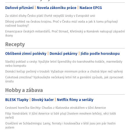
Daňové přiznání
Novela zákoníku práce
Nadace EPCG
Za státní dluhy Česko platí čtvrté nejvyšší úroky v Evropské unii
Děsivý pohled na českou krajinu. Proč v Česku mizí voda a jak k tomu přispívají
rodinné bazény?
Emancipace českých miliardářů. Proč Strnad, Křetínský a Komárek nakupují západní
ikony
Recepty
Oblíbené zimní polévky
Domácí pekárny
Jídlo podle horoskopu
Sladký poklad u cesty: Využijte letní špendlíky do tvarohového koláče, marmelády
nebo kompotu
Domácí kečup pečený v troubě: Vyžaduje minimum práce a chutná lépe než vařený
Cuketová zmrzlina? Vyzkoušejte nečekaný letní hit a geniální způsob, jak zpracovat
úrodu
Hobby a zábava
BLESK Tlapky
Divoký kačer
Netflix filmy a seriály
Cestovní horečka šlechty: Chuďas z Klatovska otrokářem v Jižní Americe
Filip Vondrášek: V Jižní Americe si lidé plují životem mnohem lehčeji, věci tolik
neřeší
Osvěžení ve Schladmingu: Lamy, ferraty i koulovačka v létě jsou jen pár hodin
autem