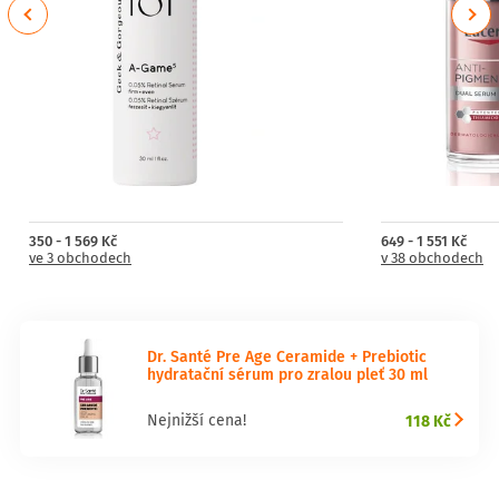
Previous
Next
350 - 1 569 Kč
649 - 1 551 Kč
ve 3 obchodech
v 38 obchodech
Dr. Santé Pre Age Ceramide + Prebiotic
hydratační sérum pro zralou pleť 30 ml
118 Kč
Nejnižší cena!