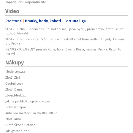
napadajícím korporátní sítě
Video
Prostor X
Branky, body, kokoti
Fortuna liga
SESTŘIH: Zlín - Bohemians 0:2. Klokani mají první výhru, premiérovou trefou v lize
rozhodl Mirvald
SESTŘIH: Teplice - Plzeň 5:5. Bláznivá přestřelka, Viktoria vedla o tři góly. Červená
pro Krčíka
NEAKCEPTOVATELNÝ průšvih Plzně, hořel Dweh i Doski, nesmysl Krčíka. Ustojí to
Hyský?
Nákupy
hledejceny.cz
Zboží Živě
Osobní vozy
Zboží Dáma
zbozi.blesk.cz
Jak na prohlídku ojetého vozu?
HobbyKompas
Auto pro začátečníka do 100 000 Kč
Zboží Auto
Ojetá Škoda Octavia
Jak vybrat auto?