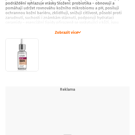
podráždění vyhlazuje vrásky Složení: probiotika – obnovují a
pomáhají udržet rovnováhu kožního mikrobiomu a pH, posilují
ochrannou kožní bariéru, zklidňují, snižují citlivost, působí proti
zarudnutí, suchosti i známkám stárnutí, podporují hydrataci
ceramidy – esenciální lipidy přirozeně se vyskytující v kůži, jsou
zásadní pro správné fungování ochranné kožní bariéry, hydratují a
pomáhají předcházet vysušování, podráždění, poškození i tvorbě
Zobrazit více
vrásek Jak používat: Přiměřené množství séra jemně vklepejte
konečky prstů do čisté pleti. Aplikujte na tvář, krk i dekolt.
Pokračujte svou oblíbenou denní/noční péčí.