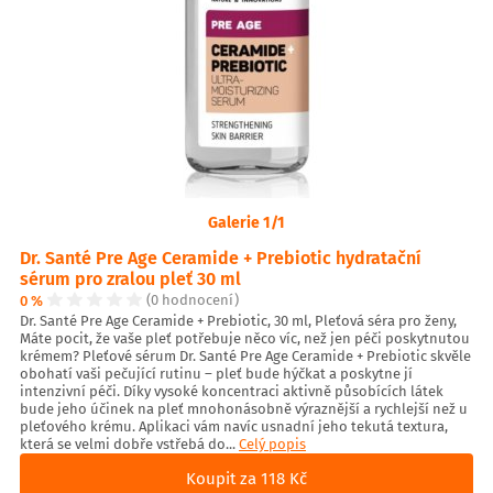
Galerie 1/1
Dr. Santé Pre Age Ceramide + Prebiotic hydratační
sérum pro zralou pleť 30 ml
0 %
(0 hodnocení)
Dr. Santé Pre Age Ceramide + Prebiotic, 30 ml, Pleťová séra pro ženy,
Máte pocit, že vaše pleť potřebuje něco víc, než jen péči poskytnutou
krémem? Pleťové sérum Dr. Santé Pre Age Ceramide + Prebiotic skvěle
obohatí vaši pečující rutinu – pleť bude hýčkat a poskytne jí
intenzivní péči. Díky vysoké koncentraci aktivně působících látek
bude jeho účinek na pleť mnohonásobně výraznější a rychlejší než u
pleťového krému. Aplikaci vám navíc usnadní jeho tekutá textura,
která se velmi dobře vstřebá do...
Celý popis
Koupit za 118 Kč