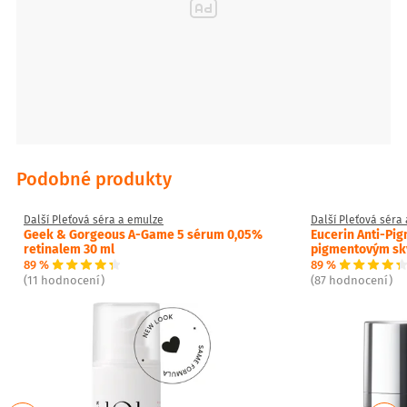
Podobné produkty
Další Pleťová séra a emulze
Další Pleťová séra
Geek & Gorgeous A-Game 5 sérum 0,05%
Eucerin Anti-Pig
retinalem 30 ml
pigmentovým sk
89 %
89 %
(11 hodnocení)
(87 hodnocení)