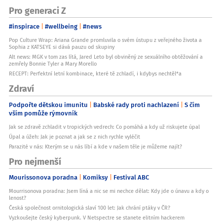
Pro generaci Z
#inspirace
#wellbeing
#news
Pop Culture Wrap: Ariana Grande promluvila o svém ústupu z veřejného života a
Sophia z KATSEYE si dává pauzu od skupiny
Alt news: MGK v tom zas lítá, Jared Leto byl obviněný ze sexuálního obtěžování a
zemřely Bonnie Tyler a Mary Morello
RECEPT: Perfektní letní kombinace, které tě zchladí, i kdybys nechtěl*a
Zdraví
Podpořte dětskou imunitu
Babské rady proti nachlazení
S čím
vším pomůže rýmovník
Jak se zdravě zchladit v tropických vedrech: Co pomáhá a kdy už riskujete úpal
Úpal a úžeh: Jak je poznat a jak se z nich rychle vyléčit
Parazité v nás: Kterým se u nás líbí a kde v našem těle je můžeme najít?
Pro nejmenší
Mourissonova poradna
Komiksy
Festival ABC
Mourrisonova poradna: Jsem líná a nic se mi nechce dělat: Kdy jde o únavu a kdy o
lenost?
Česká společnost ornitologická slaví 100 let: Jak chrání ptáky v ČR?
Vyzkoušejte český kyberpunk. V Netspectre se stanete elitním hackerem