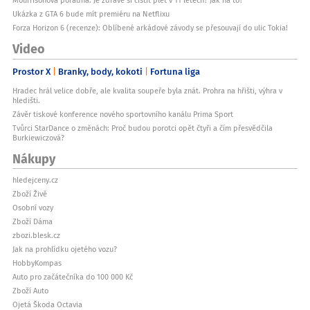
Mourrisonova poradna: Je zdravé si čistit pleť v 11 letech? Jak na to?
Ukázka z GTA 6 bude mít premiéru na Netflixu
Forza Horizon 6 (recenze): Oblíbené arkádové závody se přesouvají do ulic Tokia!
Video
Prostor X
Branky, body, kokoti
Fortuna liga
Hradec hrál velice dobře, ale kvalita soupeře byla znát. Prohra na hřišti, výhra v
hledišti.
Závěr tiskové konference nového sportovního kanálu Prima Sport
Tvůrci StarDance o změnách: Proč budou porotci opět čtyři a čím přesvědčila
Burkiewiczová?
Nákupy
hledejceny.cz
Zboží Živě
Osobní vozy
Zboží Dáma
zbozi.blesk.cz
Jak na prohlídku ojetého vozu?
HobbyKompas
Auto pro začátečníka do 100 000 Kč
Zboží Auto
Ojetá Škoda Octavia