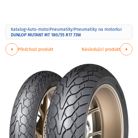
Katalog
Auto-moto
Pneumatiky
Pneumatiky na motorku
>
|
|
|
DUNLOP MUTANT MT 180/55 R17 73W
Předchozí produkt
Následující produkt