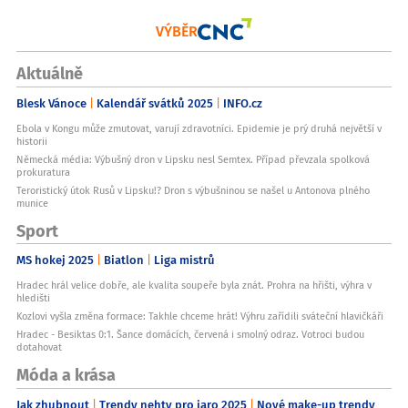
VÝBĚR
Aktuálně
Blesk Vánoce
Kalendář svátků 2025
INFO.cz
Ebola v Kongu může zmutovat, varují zdravotníci. Epidemie je prý druhá největší v
historii
Německá média: Výbušný dron v Lipsku nesl Semtex. Případ převzala spolková
prokuratura
Teroristický útok Rusů v Lipsku!? Dron s výbušninou se našel u Antonova plného
munice
Sport
MS hokej 2025
Biatlon
Liga mistrů
Hradec hrál velice dobře, ale kvalita soupeře byla znát. Prohra na hřišti, výhra v
hledišti
Kozlovi vyšla změna formace: Takhle chceme hrát! Výhru zařídili sváteční hlavičkáři
Hradec - Besiktas 0:1. Šance domácích, červená i smolný odraz. Votroci budou
dotahovat
Móda a krása
Jak zhubnout
Trendy nehty pro jaro 2025
Nové make-up trendy