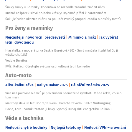
Šmiky šmiky u Bereniky. Kohoutová se rozhodla zásadně změnit účes
Kuchař Kašpárek slavil po boku krásky: Dojemné přání k narozeninám
Šokující video ukazuje zkázu na palubě: Prudký propad letadla o desítky metrů!
Pro ženy a maminky
Nejčastější novoroční předsevzetí
Miminko a mráz
Jak vybírat
letní dovolenou
Hlasatelka a moderátorka Saskia Burešová (80) - Smrt manžela ji zdrtila! Co jí
vrátilo chuť žít?
Veggie Burritos
KVÍZ: Rafťáci. Otestujte své znalosti kultovní letní komedie
Auto-moto
Alko-kalkulačka
Rallye Dakar 2025
Dálniční známka 2025
Více než polovina Němců je pro zrušení neomezené rychlosti. Vláda řekla, co si o
tom myslí
Manthey slaví 30 let: Dopřejte svému Porsche závodní DNA z Nürburgringu
Dacia, Ford i Suzuki zastavují linky. Vyschlý Dunaj drtí energetiku Balkánu
Věda a technika
Nejlepší chytré hodinky
Nejlepší telefony
Nejlepší VPN – srovnání