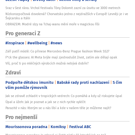
Sraz v šest ráno. Vrchol festivalu Tóny Dolomit zazní za úsvitu ve 3000 metrech
Nízkorozpočtová dovolená? Chorvatsko jedno z nejdražších v Evropě! Levněji je i ve
Švýcarsku a Itálii
OBRAZEM: Modré slzy na Tchaj-wanu mění moře v magickou říši
Pro generaci Z
#inspirace
#wellbeing
#news
Září patří módě: Co přinese Mercedes-Benz Prague Fashion Week SS27
F*ck the glasses: AI Meta brýle mají zjednodušit život, zatím ale dělají opak
Víš, proč ti po mléčných výrobcích možná nebývá dobře?
Zdraví
Podpořte dětskou imunitu
Babské rady proti nachlazení
S čím
vším pomůže rýmovník
Jak se zdravě zchladit v tropických vedrech: Co pomáhá a kdy už riskujete úpal
Úpal a úžeh: Jak je poznat a jak se z nich rychle vyléčit
Parazité v nás: Kterým se u nás líbí a kde v našem těle je můžeme najít?
Pro nejmenší
Mourissonova poradna
Komiksy
Festival ABC