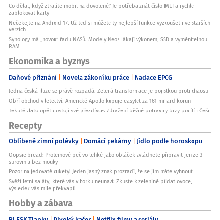
Co dělat, když ztratíte mobil na dovolené? Je potřeba znát číslo IMEI a rychle
zablokovat karty
Nečekejte na Android 17. Už teď si můžete ty nejlepší funkce vyzkoušet i ve starších
verzích
Synology má „novou“ řadu NASů. Modely Neo+ lákají výkonem, SSD a vyměnitelnou
RAM
Ekonomika a byznys
Daňové přiznání
Novela zákoníku práce
Nadace EPCG
Jedna česká iluze se právě rozpadá. Zelená transformace je pojistkou proti chaosu
Obří obchod v letectví. Americké Apollo kupuje easyJet za 161 miliard korun
Tekuté zlato opět dostojí své přezdívce. Zdražení běžné potraviny brzy pocítí i Češi
Recepty
Oblíbené zimní polévky
Domácí pekárny
Jídlo podle horoskopu
Oopsie bread: Proteinové pečivo lehké jako obláček zvládnete připravit jen ze 3
surovin a bez mouky
Pozor na jedovaté cukety! Jeden jasný znak prozradí, že se jim máte vyhnout
Svěží letní saláty, které vás v horku neunaví: Zkuste k zelenině přidat ovoce,
výsledek vás mile překvapí!
Hobby a zábava
BLESK Tlapky
Divoký kačer
Netflix filmy a seriály