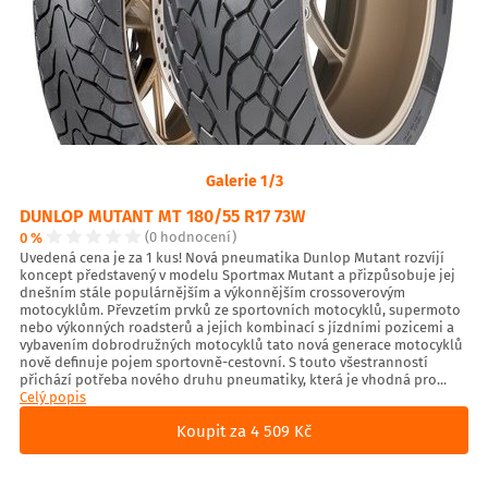
Galerie 1/3
DUNLOP MUTANT MT 180/55 R17 73W
0 %
(0 hodnocení)
Uvedená cena je za 1 kus! Nová pneumatika Dunlop Mutant rozvíjí
koncept představený v modelu Sportmax Mutant a přizpůsobuje jej
dnešním stále populárnějším a výkonnějším crossoverovým
motocyklům. Převzetím prvků ze sportovních motocyklů, supermoto
nebo výkonných roadsterů a jejich kombinací s jízdními pozicemi a
vybavením dobrodružných motocyklů tato nová generace motocyklů
nově definuje pojem sportovně-cestovní. S touto všestranností
přichází potřeba nového druhu pneumatiky, která je vhodná pro...
Celý popis
Koupit za 4 509 Kč