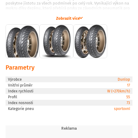
poskytne jistotu za všech podmínek po celý rok. Vynikající výkon na
mokru díky dezénu, který přebírá prvky ze závodních pneumatik pro
mokré tratě, supermota a terénní pneumatiky. Ovladatelnost a
stabilita sportovní pneumatiky díky konturám pneumatiky vyvinutým
Zobrazit více
pomocí technologie DFF (Dynamic Front Formula). Použití
nejmodernějších směsí a pryskyřic kombinuje výkon a odolnost.
Parametry
Výrobce
Dunlop
Vnitřní průměr
17
Index rychlosti
W (=270km/h)
Profil
55
Index nosnosti
73
Kategorie pneu
sportovní