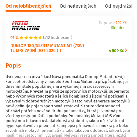
Od nejoblíbenějších
Od nejlevnějších
Od nejdražšíc
Doprava:
129 Kč
Skladem
97 %
(512 hodnocení)
DUNLOP 180/55ZR17 MUTANT MT (73W)
TL M+S ZADNÍ DOT 2026 ( )
4 509 Kč
Popis
Uvedená cena je za 1 kus! Nová pneumatika Dunlop Mutant rozvíjí
koncept představený v modelu Sportmax Mutant a přizpůsobuje jej
dnešním stále populárnějším a výkonnějším crossoverovým
motocyklům. Převzetím prvků ze sportovních motocyklů, supermoto
nebo výkonných roadsterů a jejich kombinací s jízdními pozicemi a
vybavením dobrodružných motocyklů tato nová generace motocyklů
nově definuje pojem sportovně-cestovní. S touto všestranností
přichází potřeba nového druhu pneumatiky, která je vhodná pro
všechny cesty, použití a podmínky. Pneumatiky Mutant M+S vám
poskytnou takovou ovladatelnost a stabilitu, jakou očekáváte od
hypersportovních pneumatik, nejlepší přilnavost za mokra po boku
závodních mokrých pneumatik a také takovou odolnost, jakou byste
našli mezi cestovními výbavami. Nejvyšší všestrannost, která jezdci