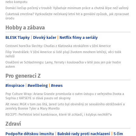
nebo kompotu
Domácí kečup pečený v troubě: Vyžaduje minimum práce a chutná lépe než vařený
Cuketová zmrzlina? Vyzkoušejte nečekaný letní hit a geniální způsob, jak zpracovat
úrodu
Hobby a zábava
BLESK Tlapky
Divoký kačer
Netflix filmy a seriály
Cestovní horečka šlechty: Chuďas z Klatovska otrokářem v Jižní Americe
Filip Vondrášek: V Jižní Americe si lidé plují životem mnohem lehčeji, věci tolik
neřeší
Osvěžení ve Schladmingu: Lamy, ferraty i koulovačka v létě jsou jen pár hodin
autem
Pro generaci Z
#inspirace
#wellbeing
#news
Pop Culture Wrap: Ariana Grande promluvila o svém ústupu z veřejného života a
Sophia z KATSEYE si dává pauzu od skupiny
Alt news: MGK v tom zas lítá, Jared Leto byl obviněný ze sexuálního obtěžování a
zemřely Bonnie Tyler a Mary Morello
RECEPT: Perfektní letní kombinace, které tě zchladí, i kdybys nechtěl*a
Zdraví
Podpořte dětskou imunitu
Babské rady proti nachlazení
S čím