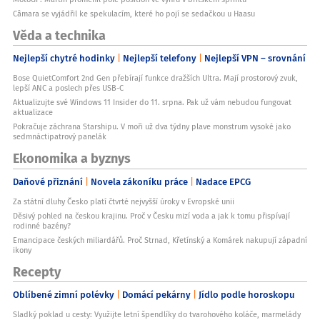
Câmara se vyjádřil ke spekulacím, které ho pojí se sedačkou u Haasu
Věda a technika
Nejlepší chytré hodinky
Nejlepší telefony
Nejlepší VPN – srovnání
Bose QuietComfort 2nd Gen přebírají funkce dražších Ultra. Mají prostorový zvuk,
lepší ANC a poslech přes USB-C
Aktualizujte své Windows 11 Insider do 11. srpna. Pak už vám nebudou fungovat
aktualizace
Pokračuje záchrana Starshipu. V moři už dva týdny plave monstrum vysoké jako
sedmnáctipatrový panelák
Ekonomika a byznys
Daňové přiznání
Novela zákoníku práce
Nadace EPCG
Za státní dluhy Česko platí čtvrté nejvyšší úroky v Evropské unii
Děsivý pohled na českou krajinu. Proč v Česku mizí voda a jak k tomu přispívají
rodinné bazény?
Emancipace českých miliardářů. Proč Strnad, Křetínský a Komárek nakupují západní
ikony
Recepty
Oblíbené zimní polévky
Domácí pekárny
Jídlo podle horoskopu
Sladký poklad u cesty: Využijte letní špendlíky do tvarohového koláče, marmelády