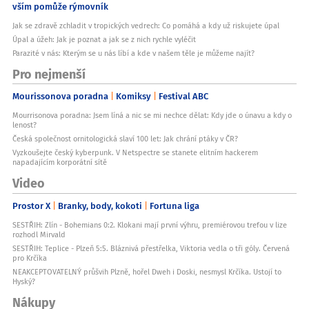
vším pomůže rýmovník
Jak se zdravě zchladit v tropických vedrech: Co pomáhá a kdy už riskujete úpal
Úpal a úžeh: Jak je poznat a jak se z nich rychle vyléčit
Parazité v nás: Kterým se u nás líbí a kde v našem těle je můžeme najít?
Pro nejmenší
Mourissonova poradna
Komiksy
Festival ABC
Mourrisonova poradna: Jsem líná a nic se mi nechce dělat: Kdy jde o únavu a kdy o
lenost?
Česká společnost ornitologická slaví 100 let: Jak chrání ptáky v ČR?
Vyzkoušejte český kyberpunk. V Netspectre se stanete elitním hackerem
napadajícím korporátní sítě
Video
Prostor X
Branky, body, kokoti
Fortuna liga
SESTŘIH: Zlín - Bohemians 0:2. Klokani mají první výhru, premiérovou trefou v lize
rozhodl Mirvald
SESTŘIH: Teplice - Plzeň 5:5. Bláznivá přestřelka, Viktoria vedla o tři góly. Červená
pro Krčíka
NEAKCEPTOVATELNÝ průšvih Plzně, hořel Dweh i Doski, nesmysl Krčíka. Ustojí to
Hyský?
Nákupy