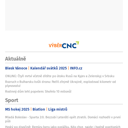
VÝBĚR
Aktuálně
Blesk Vánoce
Kalendář svátků 2025
INFO.cz
ONLINE: Čtyři mrtví včetně dítěte po útoku Rusů na Kyjev a Zelenskyj v Srbsku
Rozruch v Bulharsku kvůli dronu: Patřil zřejmě Ukrajině, explodoval kilometr od
plynovodu!
Rodinný dům lehl popelem: Shořelo 10 milionů!
Sport
MS hokej 2025
Biatlon
Liga mistrů
Mladá Boleslav - Sparta 2:0. Bezzubí Letenští opět ztratili. Domácí rozhodli v první
půli
Hyský po divočině: Remízu beru jako porážku. Kdo chce, najde i hodně pozitivních