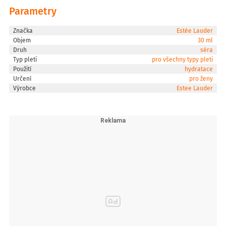
Jak používat:
Parametry
Sérum naneste na vyčištěnou pleť ráno a večer. Vyhněte se oblasti
očí.
Značka
Estée Lauder
Objem
30 ml
Druh
séra
Typ pleti
pro všechny typy pleti
Použití
hydratace
Určení
pro ženy
Výrobce
Estee Lauder