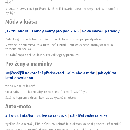
věcí
NEAKCEPTOVATELNÝ průšvih Plzně, hořel Dweh i Doski, nesmysl Krčíka. Ustojí to
Hyský?
Móda a krása
Jak zhubnout
Trendy nehty pro jaro 2025
Nové make-up trendy
Další tragédie u Pohořelic: Dva mrtví! Auta se srazila při předjíždění
Navracel domů mrtvá těla Ukrajinců i Rusů: Smrt válečného hrdiny oznámila
zdrcená manželka
Brutální napadení Soukupa. Právník Agáty promluvil
Pro ženy a maminky
Nejčastější novoroční předsevzetí
Miminko a mráz
Jak vybírat
letní dovolenou
video Alena Mihulová
Co si zabalit do kufru, abyste na (nejen) u moře zazářily...
Salát s koprem a dresinkem ze zakysané smetany
Auto-moto
Alko-kalkulačka
Rallye Dakar 2025
Dálniční známka 2025
Výhřev, čidla a stačí, říká průzkum. Pokročilá elektronika není prioritou zákazníků
MotoGP: Martin proměnil pole position ve výhru v britském sprintu