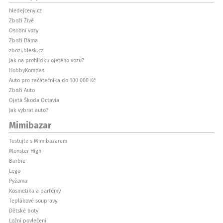
hledejceny.cz
Zboží Živě
Osobní vozy
Zboží Dáma
zbozi.blesk.cz
Jak na prohlídku ojetého vozu?
HobbyKompas
Auto pro začátečníka do 100 000 Kč
Zboží Auto
Ojetá Škoda Octavia
Jak vybrat auto?
Mimibazar
Testujte s Mimibazarem
Monster High
Barbie
Lego
Pyžama
Kosmetika a parfémy
Teplákové soupravy
Dětské boty
Ložní povlečení