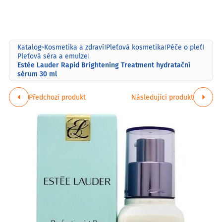
Katalog
Kosmetika a zdraví
Pleťová kosmetika
Péče o pleť
>
|
|
|
Pleťová séra a emulze
|
Estée Lauder Rapid Brightening Treatment hydratační
sérum 30 ml
Předchozí produkt
Následující produkt