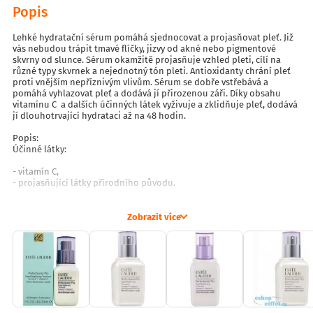
Popis
Lehké hydratační sérum pomáhá sjednocovat a projasňovat pleť. Již
vás nebudou trápit tmavé flíčky, jizvy od akné nebo pigmentové
skvrny od slunce. Sérum okamžitě projasňuje vzhled pleti, cílí na
různé typy skvrnek a nejednotný tón pleti. Antioxidanty chrání pleť
proti vnějším nepříznivým vlivům. Sérum se dobře vstřebává a
pomáhá vyhlazovat pleť a dodává jí přirozenou záři. Díky obsahu
vitamínu C a dalších účinných látek vyživuje a zklidňuje pleť, dodává
jí dlouhotrvající hydrataci až na 48 hodin.
Popis:
Účinné látky:
- vitamín C,
- projasňující látky přírodního původu.
Vlastnosti:
Zobrazit více
- sjednocuje pleť,
- rozjasňuje,
- hydratuje pleť,
- díky obsahu antioxidantů zabraňuje tvorbě pigmentových skvrn,
- oživuje mdlou pleť,
- rychle se vstřebává,
- pro všechny typy pleti.