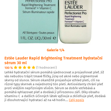
Galerie 1/4
Estée Lauder Rapid Brightening Treatment hydratační
sérum 30 ml
100 %
(1 hodnocení)
Lehké hydratační sérum pomáhá sjednocovat a projasňovat pleť. Již
vás nebudou trápit tmavé flíčky, jizvy od akné nebo pigmentové
skvrny od slunce. Sérum okamžitě projasňuje vzhled pleti, cílí na
různé typy skvrnek a nejednotný tón pleti. Antioxidanty chrání pleť
proti vnějším nepříznivým vlivům. Sérum se dobře vstřebává a
pomáhá vyhlazovat pleť a dodává jí přirozenou záři. Díky obsahu
vitamínu C a dalších účinných látek vyživuje a zklidňuje pleť, dodává
jí dlouhotrvající hydrataci až na 48 hodin....
Celý popis