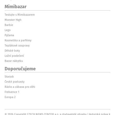
Mimibazar
Testujte s Mimibazarem
Monster High
Barbie
Lego
Pyžama
Kosmetika a parfémy
Teplákové soupravy
Dětské boty
Ložní povlečení
Bazar nábytku
Doporučujeme
Starjob
České podcasty
Rádio a zábava pro děti
Frekvence 1
Evropa 2
© 2026 Copyright CZECH NEWS CENTER a.s. a dodavatelé obsahu
Autorská práva k