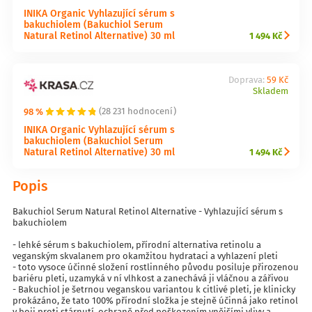
INIKA Organic Vyhlazující sérum s
bakuchiolem (Bakuchiol Serum
Natural Retinol Alternative) 30 ml
1 494 Kč
Doprava:
59 Kč
Skladem
98 %
(28 231 hodnocení)
INIKA Organic Vyhlazující sérum s
bakuchiolem (Bakuchiol Serum
Natural Retinol Alternative) 30 ml
1 494 Kč
Popis
Bakuchiol Serum Natural Retinol Alternative - Vyhlazující sérum s
bakuchiolem
- lehké sérum s bakuchiolem, přírodní alternativa retinolu a
veganským skvalanem pro okamžitou hydrataci a vyhlazení pleti
- toto vysoce účinné složení rostlinného původu posiluje přirozenou
bariéru pleti, uzamyká v ní vlhkost a zanechává ji vláčnou a zářivou
- Bakuchiol je šetrnou veganskou variantou k citlivé pleti, je klinicky
prokázáno, že tato 100% přírodní složka je stejně účinná jako retinol
v boji proti stárnutí, ochraně před poškozením vnějšími vlivy a