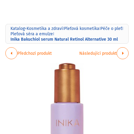
Katalog
Kosmetika a zdraví
Pleťová kosmetika
Péče o pleť
>
|
|
|
Pleťová séra a emulze
|
Inika Bakuchiol serum Natural Retinol Alternative 30 ml
Předchozí produkt
Následující produkt