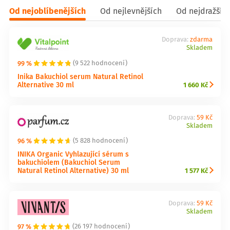
Od nejoblíbenějších
Od nejlevnějších
Od nejdražšíc
Doprava:
zdarma
Skladem
99 %
(9 522 hodnocení)
Inika Bakuchiol serum Natural Retinol
Alternative 30 ml
1 660 Kč
Doprava:
59 Kč
Skladem
96 %
(5 828 hodnocení)
INIKA Organic Vyhlazující sérum s
bakuchiolem (Bakuchiol Serum
Natural Retinol Alternative) 30 ml
1 577 Kč
Doprava:
59 Kč
Skladem
97 %
(26 197 hodnocení)