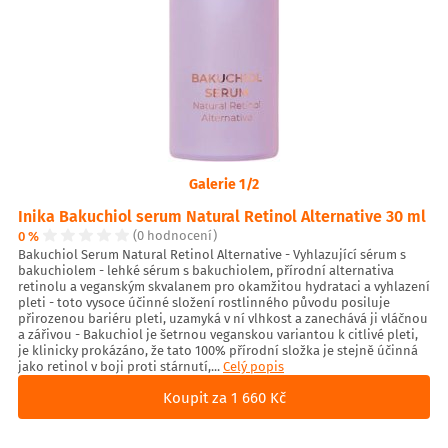
Galerie 1/2
Inika Bakuchiol serum Natural Retinol Alternative 30 ml
0 %
(0 hodnocení)
Bakuchiol Serum Natural Retinol Alternative - Vyhlazující sérum s
bakuchiolem - lehké sérum s bakuchiolem, přírodní alternativa
retinolu a veganským skvalanem pro okamžitou hydrataci a vyhlazení
pleti - toto vysoce účinné složení rostlinného původu posiluje
přirozenou bariéru pleti, uzamyká v ní vlhkost a zanechává ji vláčnou
a zářivou - Bakuchiol je šetrnou veganskou variantou k citlivé pleti,
je klinicky prokázáno, že tato 100% přírodní složka je stejně účinná
jako retinol v boji proti stárnutí,...
Celý popis
Koupit za 1 660 Kč