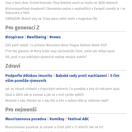
Sraz v šest ráno. Vrchol festivalu Tóny Dolomit zazní za úsvitu ve 3000 metrech
Nízkorozpočtová dovolená? Chorvatsko jedno z nejdražších v Evropě! Levněji je i ve
Švýcarsku a Itálii
OBRAZEM: Modré slzy na Tchaj-wanu mění moře v magickou říši
Pro generaci Z
#inspirace
#wellbeing
#news
Září patří módě: Co přinese Mercedes-Benz Prague Fashion Week SS27
F*ck the glasses: AI Meta brýle mají zjednodušit život, zatím ale dělají opak
Víš, proč ti po mléčných výrobcích možná nebývá dobře?
Zdraví
Podpořte dětskou imunitu
Babské rady proti nachlazení
S čím
vším pomůže rýmovník
Jak se zdravě zchladit v tropických vedrech: Co pomáhá a kdy už riskujete úpal
Úpal a úžeh: Jak je poznat a jak se z nich rychle vyléčit
Parazité v nás: Kterým se u nás líbí a kde v našem těle je můžeme najít?
Pro nejmenší
Mourissonova poradna
Komiksy
Festival ABC
Mourrisonova poradna: Je zdravé si čistit pleť v 11 letech? Jak na to?