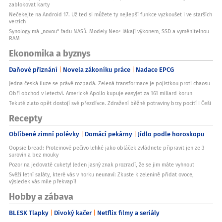
zablokovat karty
Nečekejte na Android 17. Už teď si můžete ty nejlepší funkce vyzkoušet i ve starších
verzích
Synology má „novou“ řadu NASů. Modely Neo+ lákají výkonem, SSD a vyměnitelnou
RAM
Ekonomika a byznys
Daňové přiznání
Novela zákoníku práce
Nadace EPCG
Jedna česká iluze se právě rozpadá. Zelená transformace je pojistkou proti chaosu
Obří obchod v letectví. Americké Apollo kupuje easyJet za 161 miliard korun
Tekuté zlato opět dostojí své přezdívce. Zdražení běžné potraviny brzy pocítí i Češi
Recepty
Oblíbené zimní polévky
Domácí pekárny
Jídlo podle horoskopu
Oopsie bread: Proteinové pečivo lehké jako obláček zvládnete připravit jen ze 3
surovin a bez mouky
Pozor na jedovaté cukety! Jeden jasný znak prozradí, že se jim máte vyhnout
Svěží letní saláty, které vás v horku neunaví: Zkuste k zelenině přidat ovoce,
výsledek vás mile překvapí!
Hobby a zábava
BLESK Tlapky
Divoký kačer
Netflix filmy a seriály