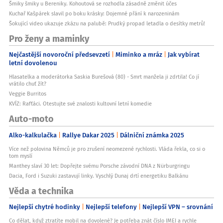
Šmiky šmiky u Bereniky. Kohoutová se rozhodla zásadně změnit účes
Kuchař Kašpárek slavil po boku krásky: Dojemné přání k narozeninám
Šokující video ukazuje zkázu na palubě: Prudký propad letadla o desítky metrů!
Pro ženy a maminky
Nejčastější novoroční předsevzetí
Miminko a mráz
Jak vybírat
letní dovolenou
Hlasatelka a moderátorka Saskia Burešová (80) - Smrt manžela ji zdrtila! Co jí
vrátilo chuť žít?
Veggie Burritos
KVÍZ: Rafťáci. Otestujte své znalosti kultovní letní komedie
Auto-moto
Alko-kalkulačka
Rallye Dakar 2025
Dálniční známka 2025
Více než polovina Němců je pro zrušení neomezené rychlosti. Vláda řekla, co si o
tom myslí
Manthey slaví 30 let: Dopřejte svému Porsche závodní DNA z Nürburgringu
Dacia, Ford i Suzuki zastavují linky. Vyschlý Dunaj drtí energetiku Balkánu
Věda a technika
Nejlepší chytré hodinky
Nejlepší telefony
Nejlepší VPN – srovnání
Co dělat, když ztratíte mobil na dovolené? Je potřeba znát číslo IMEI a rychle