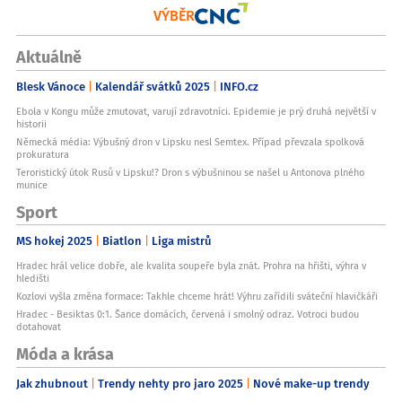
VÝBĚR
Aktuálně
Blesk Vánoce
Kalendář svátků 2025
INFO.cz
Ebola v Kongu může zmutovat, varují zdravotníci. Epidemie je prý druhá největší v
historii
Německá média: Výbušný dron v Lipsku nesl Semtex. Případ převzala spolková
prokuratura
Teroristický útok Rusů v Lipsku!? Dron s výbušninou se našel u Antonova plného
munice
Sport
MS hokej 2025
Biatlon
Liga mistrů
Hradec hrál velice dobře, ale kvalita soupeře byla znát. Prohra na hřišti, výhra v
hledišti
Kozlovi vyšla změna formace: Takhle chceme hrát! Výhru zařídili sváteční hlavičkáři
Hradec - Besiktas 0:1. Šance domácích, červená i smolný odraz. Votroci budou
dotahovat
Móda a krása
Jak zhubnout
Trendy nehty pro jaro 2025
Nové make-up trendy