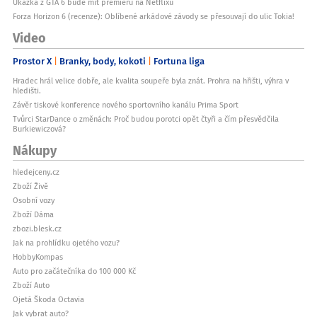
Ukázka z GTA 6 bude mít premiéru na Netflixu
Forza Horizon 6 (recenze): Oblíbené arkádové závody se přesouvají do ulic Tokia!
Video
Prostor X
Branky, body, kokoti
Fortuna liga
Hradec hrál velice dobře, ale kvalita soupeře byla znát. Prohra na hřišti, výhra v
hledišti.
Závěr tiskové konference nového sportovního kanálu Prima Sport
Tvůrci StarDance o změnách: Proč budou porotci opět čtyři a čím přesvědčila
Burkiewiczová?
Nákupy
hledejceny.cz
Zboží Živě
Osobní vozy
Zboží Dáma
zbozi.blesk.cz
Jak na prohlídku ojetého vozu?
HobbyKompas
Auto pro začátečníka do 100 000 Kč
Zboží Auto
Ojetá Škoda Octavia
Jak vybrat auto?