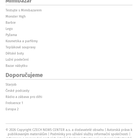
Mimibazar
Testujte s Mimibazarem
Monster High
Barbie
Lego
Pyžama
Kosmetika a parfémy
Teplákové soupravy
Dětské boty
Ložní povlečení
Bazar nábytku
Doporučujeme
Starjob
České podcasty
Rádio a zábava pro děti
Frekvence 1
Evropa 2
© 2026 Copyright CZECH NEWS CENTER a.s. a dodavatelé obsahu
Autorská práva k
publikovaným materiálům
Podmínky pro užívání služby informační společnosti