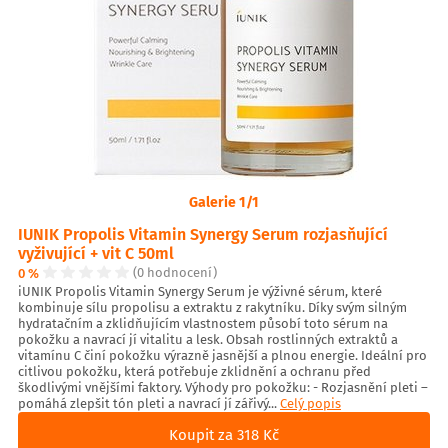
Galerie 1/1
IUNIK Propolis Vitamin Synergy Serum rozjasňující
vyživující + vit C 50ml
0 %
(0 hodnocení)
iUNIK Propolis Vitamin Synergy Serum je výživné sérum, které
kombinuje sílu propolisu a extraktu z rakytníku. Díky svým silným
hydratačním a zklidňujícím vlastnostem působí toto sérum na
pokožku a navrací jí vitalitu a lesk. Obsah rostlinných extraktů a
vitamínu C činí pokožku výrazně jasnější a plnou energie. Ideální pro
citlivou pokožku, která potřebuje zklidnění a ochranu před
škodlivými vnějšími faktory. Výhody pro pokožku: - Rozjasnění pleti –
pomáhá zlepšit tón pleti a navrací jí zářivý...
Celý popis
Koupit za 318 Kč