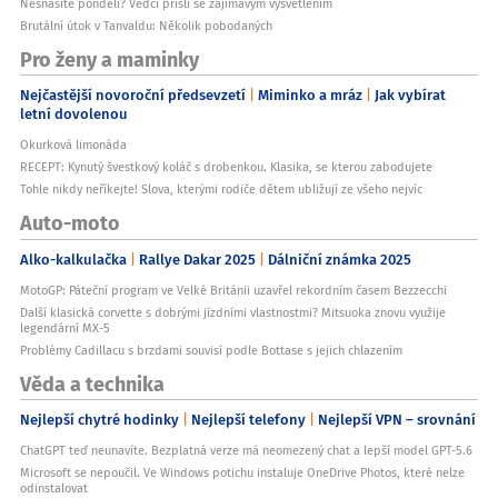
Nesnášíte pondělí? Vědci přišli se zajímavým vysvětlením
Brutální útok v Tanvaldu: Několik pobodaných
Pro ženy a maminky
Nejčastější novoroční předsevzetí
Miminko a mráz
Jak vybírat
letní dovolenou
Okurková limonáda
RECEPT: Kynutý švestkový koláč s drobenkou. Klasika, se kterou zabodujete
Tohle nikdy neříkejte! Slova, kterými rodiče dětem ubližují ze všeho nejvíc
Auto-moto
Alko-kalkulačka
Rallye Dakar 2025
Dálniční známka 2025
MotoGP: Páteční program ve Velké Británii uzavřel rekordním časem Bezzecchi
Další klasická corvette s dobrými jízdními vlastnostmi? Mitsuoka znovu využije
legendární MX-5
Problémy Cadillacu s brzdami souvisí podle Bottase s jejich chlazením
Věda a technika
Nejlepší chytré hodinky
Nejlepší telefony
Nejlepší VPN – srovnání
ChatGPT teď neunavíte. Bezplatná verze má neomezený chat a lepší model GPT-5.6
Microsoft se nepoučil. Ve Windows potichu instaluje OneDrive Photos, které nelze
odinstalovat