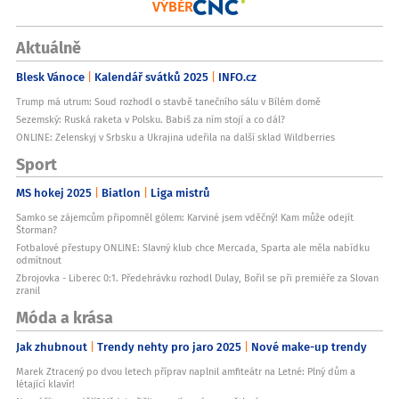
VÝBĚR
Aktuálně
Blesk Vánoce
Kalendář svátků 2025
INFO.cz
Trump má utrum: Soud rozhodl o stavbě tanečního sálu v Bílém domě
Sezemský: Ruská raketa v Polsku. Babiš za ním stojí a co dál?
ONLINE: Zelenskyj v Srbsku a Ukrajina udeřila na další sklad Wildberries
Sport
MS hokej 2025
Biatlon
Liga mistrů
Samko se zájemcům připomněl gólem: Karviné jsem vděčný! Kam může odejít
Štorman?
Fotbalové přestupy ONLINE: Slavný klub chce Mercada, Sparta ale měla nabídku
odmítnout
Zbrojovka - Liberec 0:1. Předehrávku rozhodl Dulay, Bořil se při premiéře za Slovan
zranil
Móda a krása
Jak zhubnout
Trendy nehty pro jaro 2025
Nové make-up trendy
Marek Ztracený po dvou letech příprav naplnil amfiteátr na Letné: Plný dům a
létající klavír!