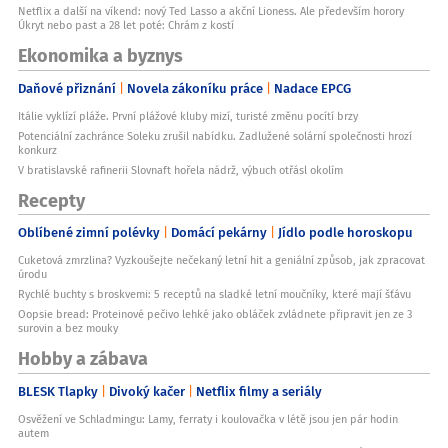
Netflix a další na víkend: nový Ted Lasso a akční Lioness. Ale především horory
Úkryt nebo past a 28 let poté: Chrám z kostí
Ekonomika a byznys
Daňové přiznání
Novela zákoníku práce
Nadace EPCG
Itálie vyklízí pláže. První plážové kluby mizí, turisté změnu pocítí brzy
Potenciální zachránce Soleku zrušil nabídku. Zadlužené solární společnosti hrozí
konkurz
V bratislavské rafinerii Slovnaft hořela nádrž, výbuch otřásl okolím
Recepty
Oblíbené zimní polévky
Domácí pekárny
Jídlo podle horoskopu
Cuketová zmrzlina? Vyzkoušejte nečekaný letní hit a geniální způsob, jak zpracovat
úrodu
Rychlé buchty s broskvemi: 5 receptů na sladké letní moučníky, které mají šťávu
Oopsie bread: Proteinové pečivo lehké jako obláček zvládnete připravit jen ze 3
surovin a bez mouky
Hobby a zábava
BLESK Tlapky
Divoký kačer
Netflix filmy a seriály
Osvěžení ve Schladmingu: Lamy, ferraty i koulovačka v létě jsou jen pár hodin
autem