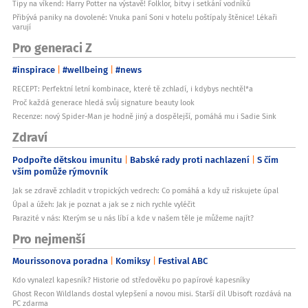
Tipy na víkend: Harry Potter na výstavě! Folklor, bitvy i setkání vodníků
Přibývá paniky na dovolené: Vnuka paní Soni v hotelu poštípaly štěnice! Lékaři
varují
Pro generaci Z
#inspirace
#wellbeing
#news
RECEPT: Perfektní letní kombinace, které tě zchladí, i kdybys nechtěl*a
Proč každá generace hledá svůj signature beauty look
Recenze: nový Spider-Man je hodně jiný a dospělejší, pomáhá mu i Sadie Sink
Zdraví
Podpořte dětskou imunitu
Babské rady proti nachlazení
S čím
vším pomůže rýmovník
Jak se zdravě zchladit v tropických vedrech: Co pomáhá a kdy už riskujete úpal
Úpal a úžeh: Jak je poznat a jak se z nich rychle vyléčit
Parazité v nás: Kterým se u nás líbí a kde v našem těle je můžeme najít?
Pro nejmenší
Mourissonova poradna
Komiksy
Festival ABC
Kdo vynalezl kapesník? Historie od středověku po papírové kapesníky
Ghost Recon Wildlands dostal vylepšení a novou misi. Starší díl Ubisoft rozdává na
PC zdarma