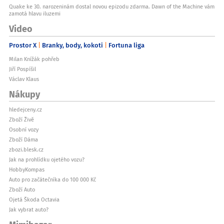
Quake ke 30. narozeninám dostal novou epizodu zdarma. Dawn of the Machine vám
zamotá hlavu iluzemi
Video
Prostor X
Branky, body, kokoti
Fortuna liga
Milan Knížák pohřeb
Jiří Pospíšil
Václav Klaus
Nákupy
hledejceny.cz
Zboží Živě
Osobní vozy
Zboží Dáma
zbozi.blesk.cz
Jak na prohlídku ojetého vozu?
HobbyKompas
Auto pro začátečníka do 100 000 Kč
Zboží Auto
Ojetá Škoda Octavia
Jak vybrat auto?