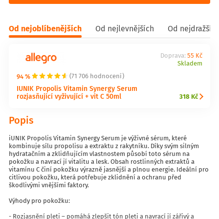
Od nejoblíbenějších
Od nejlevnějších
Od nejdražšíc
Doprava:
55 Kč
Skladem
94 %
(71 706 hodnocení)
IUNIK Propolis Vitamin Synergy Serum
rozjasňující vyživující + vit C 50ml
318 Kč
Popis
iUNIK Propolis Vitamin Synergy Serum je výživné sérum, které
kombinuje sílu propolisu a extraktu z rakytníku. Díky svým silným
hydratačním a zklidňujícím vlastnostem působí toto sérum na
pokožku a navrací jí vitalitu a lesk. Obsah rostlinných extraktů a
vitamínu C činí pokožku výrazně jasnější a plnou energie. Ideální pro
citlivou pokožku, která potřebuje zklidnění a ochranu před
škodlivými vnějšími faktory.
Výhody pro pokožku:
- Rozjasnění pleti – pomáhá zlepšit tón pleti a navrací jí zářivý a