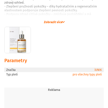
zdravý vzhled.
- Zlepšení pružnosti pokožky – díky hydratačním a regeneračním
vlastnostem podporuje zlepšení pevnosti pokožky.
- Podpora zdraví citlivé pokožky – zmírňuje podráždění a má
uklidňující účinek na pokožku.
- Zvlhčování a výživa – intenzivně hydratuje a dodává pokožce
Zobrazit více
potřebné živiny.
Způsob použití:
- Pomocí pipety naneste přiměřené množství séra na vyčištěnou
pokožku obličeje.
- Jemně vmasírujte sérum do pokožky, dokud se zcela nevstřebá.
- Používejte sérum každé ráno a večer, nejlépe po použití tonika a
před aplikací hydratačního krému.
Parametry
Značka
iUNIK
Typ pleti
pro všechny typy pleti