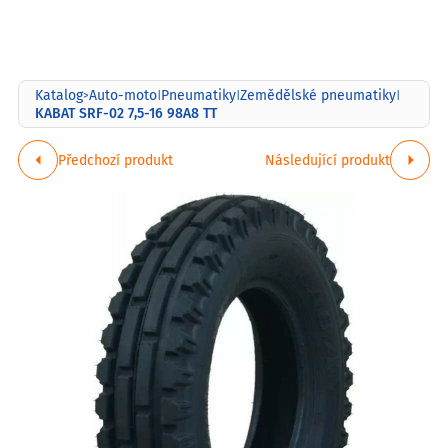
Katalog
Auto-moto
Pneumatiky
Zemědělské pneumatiky
>
|
|
|
KABAT SRF-02 7,5-16 98A8 TT
Předchozí produkt
Následující produkt