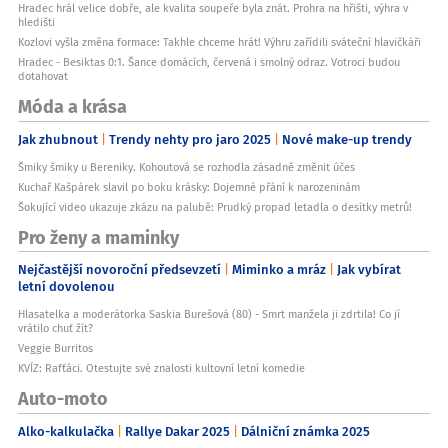
Hradec hrál velice dobře, ale kvalita soupeře byla znát. Prohra na hřišti, výhra v
hledišti
Kozlovi vyšla změna formace: Takhle chceme hrát! Výhru zařídili sváteční hlavičkáři
Hradec - Besiktas 0:1. Šance domácích, červená i smolný odraz. Votroci budou
dotahovat
Móda a krása
Jak zhubnout
Trendy nehty pro jaro 2025
Nové make-up trendy
Šmiky šmiky u Bereniky. Kohoutová se rozhodla zásadně změnit účes
Kuchař Kašpárek slavil po boku krásky: Dojemné přání k narozeninám
Šokující video ukazuje zkázu na palubě: Prudký propad letadla o desítky metrů!
Pro ženy a maminky
Nejčastější novoroční předsevzetí
Miminko a mráz
Jak vybírat
letní dovolenou
Hlasatelka a moderátorka Saskia Burešová (80) - Smrt manžela ji zdrtila! Co jí
vrátilo chuť žít?
Veggie Burritos
KVÍZ: Rafťáci. Otestujte své znalosti kultovní letní komedie
Auto-moto
Alko-kalkulačka
Rallye Dakar 2025
Dálniční známka 2025