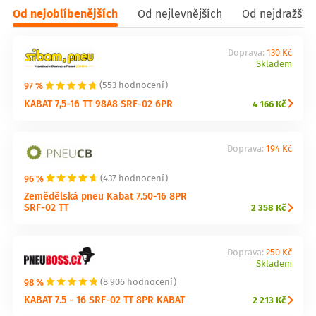
Od nejoblíbenějších
Od nejlevnějších
Od nejdražšíc
Doprava:
130 Kč
Skladem
97 %
(553 hodnocení)
KABAT 7,5-16 TT 98A8 SRF-02 6PR
4 166 Kč
Doprava:
194 Kč
96 %
(437 hodnocení)
Zemědělská pneu Kabat 7.50-16 8PR
SRF-02 TT
2 358 Kč
Doprava:
250 Kč
Skladem
98 %
(8 906 hodnocení)
KABAT 7.5 - 16 SRF-02 TT 8PR KABAT
2 213 Kč