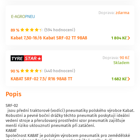
Doprava:
zdarma
89 %
(594 hodnocení)
Kabat 7,50-16/6 Kabat SRF-02 TT 98A8
1 804 Kč
Doprava:
90 Kč
Skladem
90 %
(440 hodnocení)
KABAT SRF-02 7.5/ R16 98A8 TT
1 682 Kč
Popis
SRF-02
jsou přední traktorové (vodící) pneumatiky polského výrobce Kabat.
Robustní a pevné boční drážky těchto pneumatik poskytují ideální
vedení stroje a přerušovaný prostřední vzor pneumatik zajišťuje
menší riziko uklouznutí pneumatik při zatáčení.
KABAT
Společnost KABAT je polským výrobcem pneumatik pro zemědělské