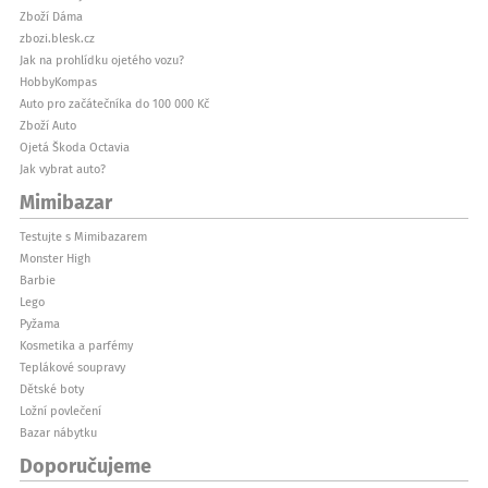
Zboží Dáma
zbozi.blesk.cz
Jak na prohlídku ojetého vozu?
HobbyKompas
Auto pro začátečníka do 100 000 Kč
Zboží Auto
Ojetá Škoda Octavia
Jak vybrat auto?
Mimibazar
Testujte s Mimibazarem
Monster High
Barbie
Lego
Pyžama
Kosmetika a parfémy
Teplákové soupravy
Dětské boty
Ložní povlečení
Bazar nábytku
Doporučujeme