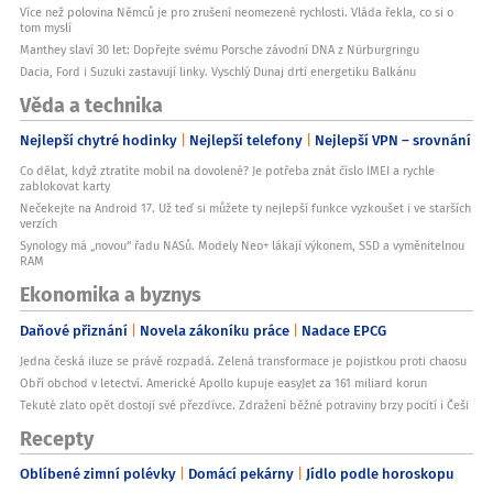
Více než polovina Němců je pro zrušení neomezené rychlosti. Vláda řekla, co si o
tom myslí
Manthey slaví 30 let: Dopřejte svému Porsche závodní DNA z Nürburgringu
Dacia, Ford i Suzuki zastavují linky. Vyschlý Dunaj drtí energetiku Balkánu
Věda a technika
Nejlepší chytré hodinky
Nejlepší telefony
Nejlepší VPN – srovnání
Co dělat, když ztratíte mobil na dovolené? Je potřeba znát číslo IMEI a rychle
zablokovat karty
Nečekejte na Android 17. Už teď si můžete ty nejlepší funkce vyzkoušet i ve starších
verzích
Synology má „novou“ řadu NASů. Modely Neo+ lákají výkonem, SSD a vyměnitelnou
RAM
Ekonomika a byznys
Daňové přiznání
Novela zákoníku práce
Nadace EPCG
Jedna česká iluze se právě rozpadá. Zelená transformace je pojistkou proti chaosu
Obří obchod v letectví. Americké Apollo kupuje easyJet za 161 miliard korun
Tekuté zlato opět dostojí své přezdívce. Zdražení běžné potraviny brzy pocítí i Češi
Recepty
Oblíbené zimní polévky
Domácí pekárny
Jídlo podle horoskopu