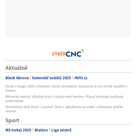
VÝBĚR
Aktuálně
Blesk Vánoce
Kalendář svátků 2025
INFO.cz
Ebola v Kongu může zmutovat, varují zdravotníci. Epidemie je prý druhá největší v
historii
Německá média: Výbušný dron v Lipsku nesl Semtex. Případ převzala spolková
prokuratura
Teroristický útok Rusů v Lipsku!? Dron s výbušninou se našel u Antonova plného
munice
Sport
MS hokej 2025
Biatlon
Liga mistrů