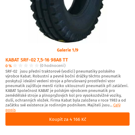
Galerie 1/9
KABAT SRF-02 7,5-16 98A8 TT
0 %
(0 hodnocení)
SRF-02 jsou přední traktorové (vodící) pneumatiky polského
výrobce Kabat. Robustní a pevné boční drážky těchto pneumatik
poskytují ideální vedení stroje a přerušovaný prostřední vzor
pneumatik zajišťuje menší riziko uklouznutí pneumatik při zatáčení.
KABAT Společnost KABAT je polským výrobcem pneumatik pro
zemědělské stroje a plnopryžových kol pro vysokozdvižné vozíky,
duší, ochranných vložek. Firma Kabat byla založena v roce 1983 a od
začátku své existence je rodinným podnikem. Majiteli jsou...
Celý
popis
Koupit za 4 166 Kč