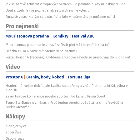
Jak se zdravě zchladit v tropických vedrech: Co pomáhá a kdy už riskujete úpal
Úpal a úžeh: Jak je poznat a jak se z nich rychle vyléčit
Parazité v nás: Kterým se u nás líbí a kde v našem těle je můžeme najít?
Pro nejmenší
Mourissonova poradna
Komiksy
Festival ABC
Mourrisonova poradna: Je zdravé si čistit pleť v 11 letech? Jak na to?
Ukázka z GTA 6 bude mít premiéru na Netflixu
Forza Horizon 6 (recenze): Oblíbené arkádové závody se přesouvají do ulic Tokia!
Video
Prostor X
Branky, body, kokoti
Fortuna liga
Hradec hrál velice dobře, ale kvalita soupeře byla znát. Prohra na hřišti, výhra v
hledišti.
Závěr tiskové konference nového sportovního kanálu Prima Sport
Tvůrci StarDance o změnách: Proč budou porotci opět čtyři a čím přesvědčila
Burkiewiczová?
Nákupy
hledejceny.cz
Zboží Živě
Osobní vozy