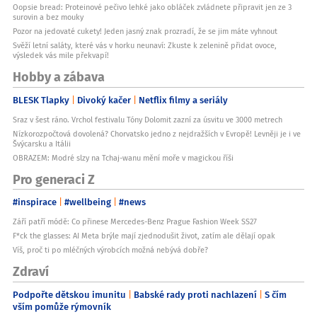
Oopsie bread: Proteinové pečivo lehké jako obláček zvládnete připravit jen ze 3
surovin a bez mouky
Pozor na jedovaté cukety! Jeden jasný znak prozradí, že se jim máte vyhnout
Svěží letní saláty, které vás v horku neunaví: Zkuste k zelenině přidat ovoce,
výsledek vás mile překvapí!
Hobby a zábava
BLESK Tlapky
Divoký kačer
Netflix filmy a seriály
Sraz v šest ráno. Vrchol festivalu Tóny Dolomit zazní za úsvitu ve 3000 metrech
Nízkorozpočtová dovolená? Chorvatsko jedno z nejdražších v Evropě! Levněji je i ve
Švýcarsku a Itálii
OBRAZEM: Modré slzy na Tchaj-wanu mění moře v magickou říši
Pro generaci Z
#inspirace
#wellbeing
#news
Září patří módě: Co přinese Mercedes-Benz Prague Fashion Week SS27
F*ck the glasses: AI Meta brýle mají zjednodušit život, zatím ale dělají opak
Víš, proč ti po mléčných výrobcích možná nebývá dobře?
Zdraví
Podpořte dětskou imunitu
Babské rady proti nachlazení
S čím
vším pomůže rýmovník