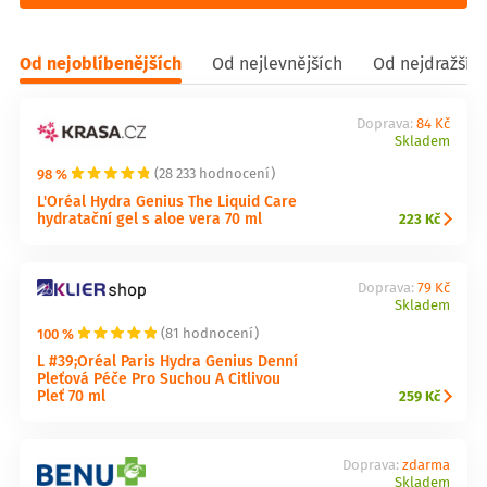
Od nejoblíbenějších
Od nejlevnějších
Od nejdražšíc
Doprava:
84 Kč
Skladem
98 %
(28 233 hodnocení)
L'Oréal Hydra Genius The Liquid Care
hydratační gel s aloe vera 70 ml
223 Kč
Doprava:
79 Kč
Skladem
100 %
(81 hodnocení)
L #39;Oréal Paris Hydra Genius Denní
Pleťová Péče Pro Suchou A Citlivou
Pleť 70 ml
259 Kč
Doprava:
zdarma
Skladem