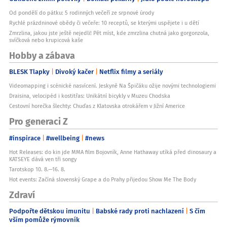
Od pondělí do pátku: 5 rodinných večeří ze srpnové úrody
Rychlé prázdninové obědy či večeře: 10 receptů, se kterými uspějete i u dětí
Zmrzlina, jakou jste ještě nejedli! Pět míst, kde zmrzlina chutná jako gorgonzola,
svíčková nebo krupicová kaše
Hobby a zábava
BLESK Tlapky
Divoký kačer
Netflix filmy a seriály
Videomapping i scénické nasvícení. Jeskyně Na Špičáku ožije novými technologiemi
Draisina, velocipéd i kostitřas: Unikátní bicykly v Muzeu Chodska
Cestovní horečka šlechty: Chuďas z Klatovska otrokářem v Jižní Americe
Pro generaci Z
#inspirace
#wellbeing
#news
Hot Releases: do kin jde MMA film Bojovník, Anne Hathaway utíká před dinosaury a
KATSEYE dává ven tři songy
Tarotskop 10. 8.—16. 8.
Hot events: Začíná slovenský Grape a do Prahy přijedou Show Me The Body
Zdraví
Podpořte dětskou imunitu
Babské rady proti nachlazení
S čím
vším pomůže rýmovník