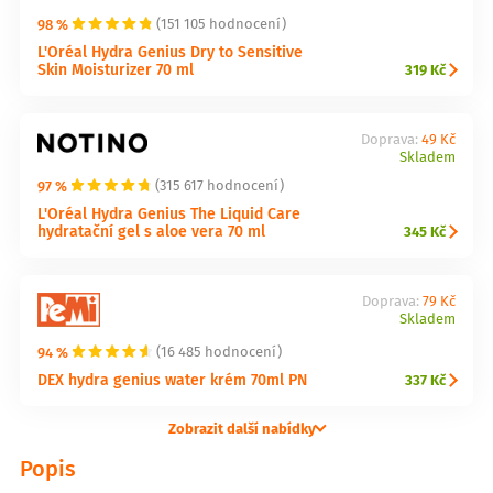
98 %
(151 105 hodnocení)
L'Oréal Hydra Genius Dry to Sensitive
Skin Moisturizer 70 ml
319 Kč
Doprava:
49 Kč
Skladem
97 %
(315 617 hodnocení)
L'Oréal Hydra Genius The Liquid Care
hydratační gel s aloe vera 70 ml
345 Kč
Doprava:
79 Kč
Skladem
94 %
(16 485 hodnocení)
DEX hydra genius water krém 70ml PN
337 Kč
Zobrazit další nabídky
Popis