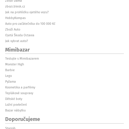
Zboží Dáma
zbozi.blesk.cz
Jak na prohlídku ojetého vozu?
HobbyKompas
Auto pro začátečníka do 100 000 Kč
Zboží Auto
Ojetá Škoda Octavia
Jak vybrat auto?
Mimibazar
Testujte s Mimibazarem
Monster High
Barbie
Lego
Pyžama
Kosmetika a parfémy
Teplákové soupravy
Dětské boty
Ložní povlečení
Bazar nábytku
Doporučujeme
Starjob