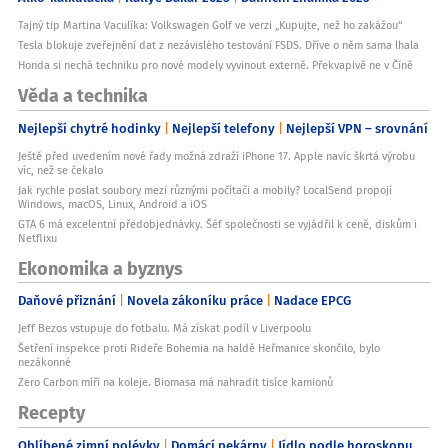
Tajný tip Martina Vaculíka: Volkswagen Golf ve verzi „Kupujte, než ho zakážou“
Tesla blokuje zveřejnění dat z nezávislého testování FSDS. Dříve o něm sama lhala
Honda si nechá techniku pro nové modely vyvinout externě. Překvapivě ne v Číně
Věda a technika
Nejlepší chytré hodinky
Nejlepší telefony
Nejlepší VPN – srovnání
Ještě před uvedením nové řady možná zdraží iPhone 17. Apple navíc škrtá výrobu
víc, než se čekalo
Jak rychle poslat soubory mezi různými počítači a mobily? LocalSend propojí
Windows, macOS, Linux, Android a iOS
GTA 6 má excelentní předobjednávky. Šéf společnosti se vyjádřil k ceně, diskům i
Netflixu
Ekonomika a byznys
Daňové přiznání
Novela zákoníku práce
Nadace EPCG
Jeff Bezos vstupuje do fotbalu. Má získat podíl v Liverpoolu
Šetření inspekce proti Rideře Bohemia na haldě Heřmanice skončilo, bylo
nezákonné
Zero Carbon míří na koleje. Biomasa má nahradit tisíce kamionů
Recepty
Oblíbené zimní polévky
Domácí pekárny
Jídlo podle horoskopu