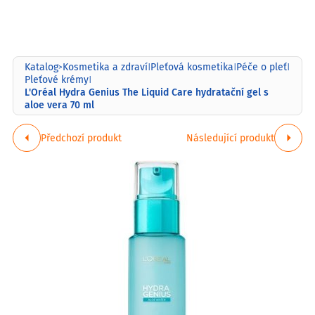
Katalog
Kosmetika a zdraví
Pleťová kosmetika
Péče o pleť
>
|
|
|
Pleťové krémy
|
L'Oréal Hydra Genius The Liquid Care hydratační gel s
aloe vera 70 ml
Předchozí produkt
Následující produkt