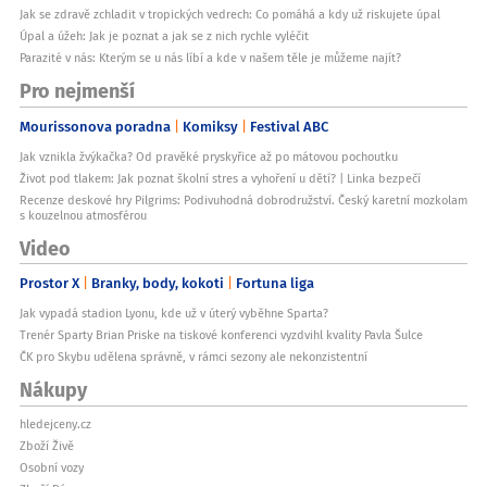
Jak se zdravě zchladit v tropických vedrech: Co pomáhá a kdy už riskujete úpal
Úpal a úžeh: Jak je poznat a jak se z nich rychle vyléčit
Parazité v nás: Kterým se u nás líbí a kde v našem těle je můžeme najít?
Pro nejmenší
Mourissonova poradna
Komiksy
Festival ABC
Jak vznikla žvýkačka? Od pravěké pryskyřice až po mátovou pochoutku
Život pod tlakem: Jak poznat školní stres a vyhoření u dětí? | Linka bezpečí
Recenze deskové hry Pilgrims: Podivuhodná dobrodružství. Český karetní mozkolam
s kouzelnou atmosférou
Video
Prostor X
Branky, body, kokoti
Fortuna liga
Jak vypadá stadion Lyonu, kde už v úterý vyběhne Sparta?
Trenér Sparty Brian Priske na tiskové konferenci vyzdvihl kvality Pavla Šulce
ČK pro Skybu udělena správně, v rámci sezony ale nekonzistentní
Nákupy
hledejceny.cz
Zboží Živě
Osobní vozy