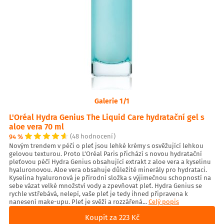
Galerie 1/1
L'Oréal Hydra Genius The Liquid Care hydratační gel s
aloe vera 70 ml
94 %
(48 hodnocení)
Novým trendem v péči o pleť jsou lehké krémy s osvěžující lehkou
gelovou texturou. Proto L’Oréal Paris přichází s novou hydratační
pleťovou péčí Hydra Genius obsahující extrakt z aloe vera a kyselinu
hyaluronovou. Aloe vera obsahuje důležité minerály pro hydrataci.
Kyselina hyaluronová je přírodní složka s výjimečnou schopností na
sebe vázat velké množství vody a zpevňovat pleť. Hydra Genius se
rychle vstřebává, nelepí, vaše pleť je tedy ihned připravena k
nanesení make-upu. Pleť je svěží a rozzářená...
Celý popis
Koupit za 223 Kč