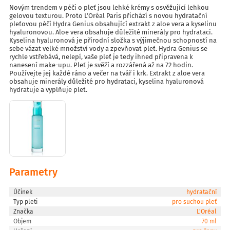
Novým trendem v péči o pleť jsou lehké krémy s osvěžující lehkou
gelovou texturou. Proto L’Oréal Paris přichází s novou hydratační
pleťovou péčí Hydra Genius obsahující extrakt z aloe vera a kyselinu
hyaluronovou. Aloe vera obsahuje důležité minerály pro hydrataci.
Kyselina hyaluronová je přírodní složka s výjimečnou schopností na
sebe vázat velké množství vody a zpevňovat pleť. Hydra Genius se
rychle vstřebává, nelepí, vaše pleť je tedy ihned připravena k
nanesení make-upu. Pleť je svěží a rozzářená až na 72 hodin.
Používejte jej každé ráno a večer na tvář i krk. Extrakt z aloe vera
obsahuje minerály důležité pro hydrataci, kyselina hyaluronová
hydratuje a vyplňuje pleť.
Parametry
Účinek
hydratační
Typ pleti
pro suchou pleť
Značka
L'Oréal
Objem
70 ml