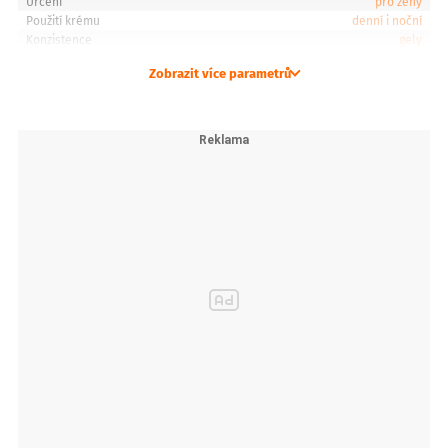
Určení
pro ženy
Použití krému
denní i noční
Konzistence
gely
Zobrazit více parametrů