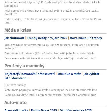
Kde se berou české tyčkařky? Po Švábíkové přichází dravá vlna mládežnických
šampionek
Priske emotivně o Haraslínovi: Fotbalový svět je brutální a cynický. Co si vzal z
Boleslavi?
Fodrek, Majer, Frťala: trenérská jména v kurzu a vysmátý Chytil. Odevzdal Priske
titul?
Móda a krása
Jak zhubnout
Trendy nehty pro jaro 2025
Nové make-up trendy
Rusko znovu odmítlo zmrazení války. Putin žádá území, které ani po 10 letech
nedobyl
Zvrat ve vraždě batolete (†2) ze Srbska: Propustili jednoho z podezřelých!
Dcera nemocného Willise a Moore se vdala: Tajemství jejích svatebních šatů
Pro ženy a maminky
Nejčastější novoroční předsevzetí
Miminko a mráz
Jak vybírat
letní dovolenou
Okurkové nanuky
Máte doma papriky a rajčata? Tyhle 4 recepty na lečo budete vařit celé léto
„Mám ošklivé dítě.“ Tabu, o kterém rodiče mlčí. Psycholožka vysvětluje proč
Auto-moto
Alko-kalkulačka
Rallye Dakar 2025
Dálniční známka 2025