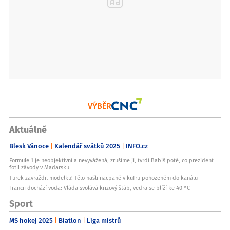
VÝBĚR
Aktuálně
Blesk Vánoce
Kalendář svátků 2025
INFO.cz
Formule 1 je neobjektivní a nevyvážená, zrušíme ji, tvrdí Babiš poté, co prezident
fotil závody v Maďarsku
Turek zavraždil modelku! Tělo našli nacpané v kufru pohozeném do kanálu
Francii dochází voda: Vláda svolává krizový štáb, vedra se blíží ke 40 °C
Sport
MS hokej 2025
Biatlon
Liga mistrů