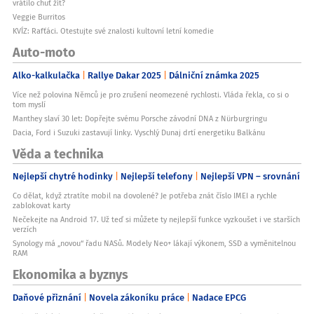
vrátilo chuť žít?
Veggie Burritos
KVÍZ: Rafťáci. Otestujte své znalosti kultovní letní komedie
Auto-moto
Alko-kalkulačka
Rallye Dakar 2025
Dálniční známka 2025
Více než polovina Němců je pro zrušení neomezené rychlosti. Vláda řekla, co si o
tom myslí
Manthey slaví 30 let: Dopřejte svému Porsche závodní DNA z Nürburgringu
Dacia, Ford i Suzuki zastavují linky. Vyschlý Dunaj drtí energetiku Balkánu
Věda a technika
Nejlepší chytré hodinky
Nejlepší telefony
Nejlepší VPN – srovnání
Co dělat, když ztratíte mobil na dovolené? Je potřeba znát číslo IMEI a rychle
zablokovat karty
Nečekejte na Android 17. Už teď si můžete ty nejlepší funkce vyzkoušet i ve starších
verzích
Synology má „novou“ řadu NASů. Modely Neo+ lákají výkonem, SSD a vyměnitelnou
RAM
Ekonomika a byznys
Daňové přiznání
Novela zákoníku práce
Nadace EPCG