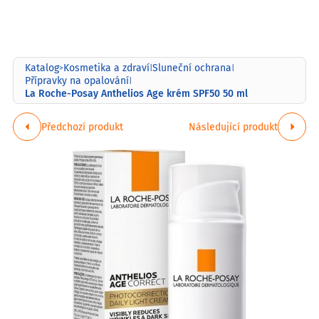
Katalog
Kosmetika a zdraví
Sluneční ochrana
>
|
|
Přípravky na opalování
|
La Roche-Posay Anthelios Age krém SPF50 50 ml
Předchozí produkt
Následující produkt