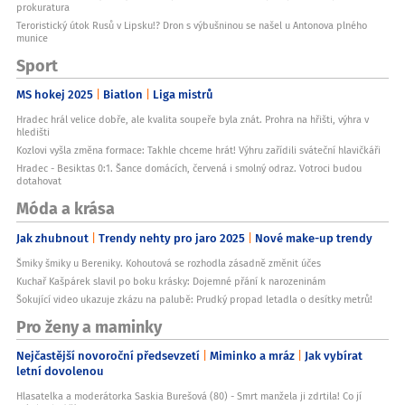
prokuratura
Teroristický útok Rusů v Lipsku!? Dron s výbušninou se našel u Antonova plného
munice
Sport
MS hokej 2025
Biatlon
Liga mistrů
Hradec hrál velice dobře, ale kvalita soupeře byla znát. Prohra na hřišti, výhra v
hledišti
Kozlovi vyšla změna formace: Takhle chceme hrát! Výhru zařídili sváteční hlavičkáři
Hradec - Besiktas 0:1. Šance domácích, červená i smolný odraz. Votroci budou
dotahovat
Móda a krása
Jak zhubnout
Trendy nehty pro jaro 2025
Nové make-up trendy
Šmiky šmiky u Bereniky. Kohoutová se rozhodla zásadně změnit účes
Kuchař Kašpárek slavil po boku krásky: Dojemné přání k narozeninám
Šokující video ukazuje zkázu na palubě: Prudký propad letadla o desítky metrů!
Pro ženy a maminky
Nejčastější novoroční předsevzetí
Miminko a mráz
Jak vybírat
letní dovolenou
Hlasatelka a moderátorka Saskia Burešová (80) - Smrt manžela ji zdrtila! Co jí