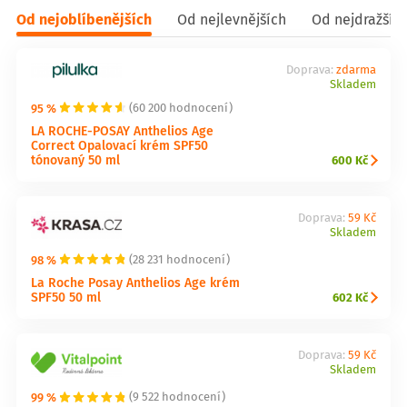
Od nejoblíbenějších
Od nejlevnějších
Od nejdražšíc
Doprava:
zdarma
Skladem
95 %
(60 200 hodnocení)
LA ROCHE-POSAY Anthelios Age
Correct Opalovací krém SPF50
tónovaný 50 ml
600 Kč
Doprava:
59 Kč
Skladem
98 %
(28 231 hodnocení)
La Roche Posay Anthelios Age krém
SPF50 50 ml
602 Kč
Doprava:
59 Kč
Skladem
99 %
(9 522 hodnocení)