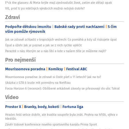
F*ck the glasses: AI Meta brýle mají zjednodušit život, zatím ale dělají opak
Víš, proč ti po mléčných výrobcích možná nebývá dobře?
Zdraví
Podpořte dětskou imunitu
Babské rady proti nachlazení
S čím
vším pomůže rýmovník
Jak se zdravě zchladit v tropických vedrech: Co pomáhá a kdy už riskujete úpal
Úpal a úžeh: Jak je poznat a jak se z nich rychle vyléčit
Parazité v nás: Kterým se u nás líbí a kde v našem těle je můžeme najít?
Pro nejmenší
Mourissonova poradna
Komiksy
Festival ABC
Mourrisonova poradna: Je zdravé si čistit pleť v 11 letech? Jak na to?
Ukázka z GTA 6 bude mít premiéru na Netflixu
Forza Horizon 6 (recenze): Oblíbené arkádové závody se přesouvají do ulic Tokia!
Video
Prostor X
Branky, body, kokoti
Fortuna liga
Hradec hrál velice dobře, ale kvalita soupeře byla znát. Prohra na hřišti, výhra v
hledišti.
Závěr tiskové konference nového sportovního kanálu Prima Sport