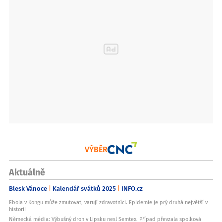
VÝBĚR
Aktuálně
Blesk Vánoce
Kalendář svátků 2025
INFO.cz
Ebola v Kongu může zmutovat, varují zdravotníci. Epidemie je prý druhá největší v
historii
Německá média: Výbušný dron v Lipsku nesl Semtex. Případ převzala spolková