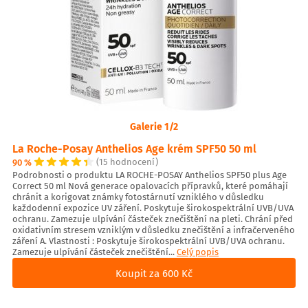
Galerie 1/2
La Roche-Posay Anthelios Age krém SPF50 50 ml
90 %
(15 hodnocení)
Podrobnosti o produktu LA ROCHE-POSAY Anthelios SPF50 plus Age
Correct 50 ml Nová generace opalovacích přípravků, které pomáhají
chránit a korigovat známky fotostárnutí vzniklého v důsledku
každodenní expozice UV záření. Poskytuje širokospektrální UVB/UVA
ochranu. Zamezuje ulpívání částeček znečištění na pleti. Chrání před
oxidativním stresem vzniklým v důsledku znečištění a infračerveného
záření A. Vlastnosti : Poskytuje širokospektrální UVB/UVA ochranu.
Zamezuje ulpívání částeček znečištění...
Celý popis
Koupit za 600 Kč