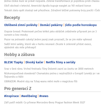
Jedna česká iluze se právě rozpadá. Zelená transformace je pojistkou proti chaosu
Obří obchod v letectví. Americké Apollo kupuje easyJet za 161 miliard korun
Tekuté zlato opět dostojí své přezdívce. Zdražení běžné potraviny brzy pocítí i Češi
Recepty
Oblíbené zimní polévky
Domácí pekárny
Jídlo podle horoskopu
Oopsie bread: Proteinové pečivo lehké jako obláček zvládnete připravit jen ze 3
surovin a bez mouky
Pozor na jedovaté cukety! Jeden jasný znak prozradí, že se jim máte vyhnout
Svěží letní saláty, které vás v horku neunaví: Zkuste k zelenině přidat ovoce,
výsledek vás mile překvapí!
Hobby a zábava
BLESK Tlapky
Divoký kačer
Netflix filmy a seriály
Sraz v šest ráno. Vrchol festivalu Tóny Dolomit zazní za úsvitu ve 3000 metrech
Nízkorozpočtová dovolená? Chorvatsko jedno z nejdražších v Evropě! Levněji je i ve
Švýcarsku a Itálii
OBRAZEM: Modré slzy na Tchaj-wanu mění moře v magickou říši
Pro generaci Z
#inspirace
#wellbeing
#news
Září patří módě: Co přinese Mercedes-Benz Prague Fashion Week SS27