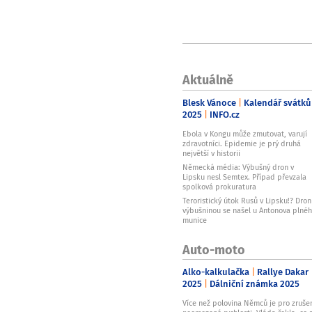
Aktuálně
Blesk Vánoce
Kalendář svátků
2025
INFO.cz
Ebola v Kongu může zmutovat, varují
zdravotníci. Epidemie je prý druhá
největší v historii
Německá média: Výbušný dron v
Lipsku nesl Semtex. Případ převzala
spolková prokuratura
Teroristický útok Rusů v Lipsku!? Dron
výbušninou se našel u Antonova plné
munice
Auto-moto
Alko-kalkulačka
Rallye Dakar
2025
Dálniční známka 2025
Více než polovina Němců je pro zruše