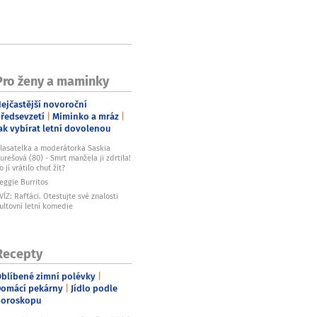
Pro ženy a maminky
ejčastější novoroční
ředsevzetí
Miminko a mráz
ak vybírat letní dovolenou
lasatelka a moderátorka Saskia
urešová (80) - Smrt manžela ji zdrtila!
o jí vrátilo chuť žít?
eggie Burritos
VÍZ: Rafťáci. Otestujte své znalosti
ultovní letní komedie
Recepty
blíbené zimní polévky
omácí pekárny
Jídlo podle
horoskopu