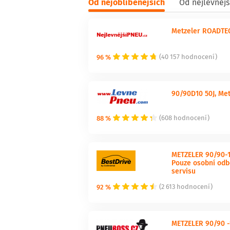
Od nejoblíbenějších
Od nejlevnějš
Metzeler ROADTEC
96 %
(40 157 hodnocení)
90/90D10 50J, Me
88 %
(608 hodnocení)
METZELER 90/90-1
Pouze osobní odb
servisu
92 %
(2 613 hodnocení)
METZELER 90/90 