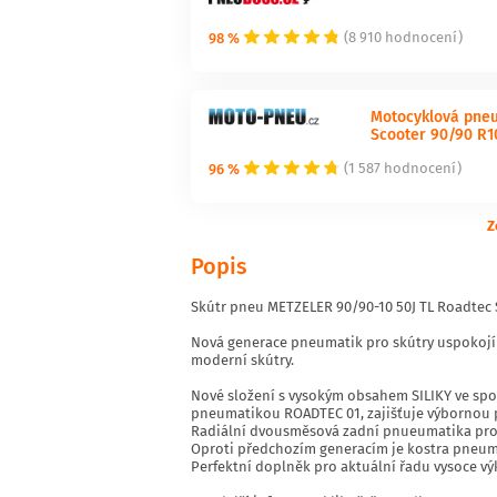
98 %
(8 910 hodnocení)
Motocyklová pneu
Scooter 90/90 R10
96 %
(1 587 hodnocení)
Z
Popis
Skútr pneu METZELER 90/90-10 50J TL Roadtec
Nová generace pneumatik pro skútry uspokoj
moderní skútry.
Nové složení s vysokým obsahem SILIKY ve sp
pneumatikou ROADTEC 01, zajišťuje výbornou p
Radiální dvousměsová zadní pnueumatika pro 
Oproti předchozím generacím je kostra pneumat
Perfektní doplněk pro aktuální řadu vysoce v