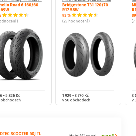
helin Road 6 160/60
Bridgestone T31 120/70
Mi
 69W
R17 58W
R
%
93 %
89
hodnocení)
(25 hodnocení)
(7
6 - 5 826 Kč
1 929 - 3 770 Kč
3 
0 obchodech
v 50 obchodech
v 
DTEC SCOOTER 50J TL
799 Kč
Nejnižší cena!