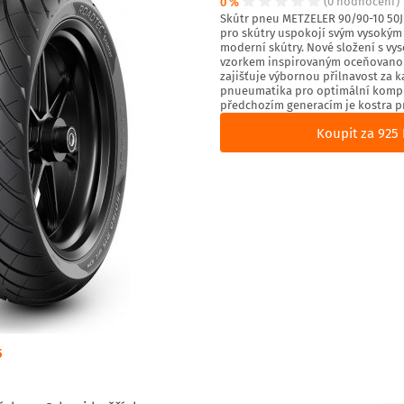
0 %
(0 hodnocení)
Skútr pneu METZELER 90/90-10 50J
pro skútry uspokojí svým vysoký
moderní skútry. Nové složení s vy
vzorkem inspirovaným oceňovano
zajišťuje výbornou přilnavost za 
pnueumatika pro optimální kompro
předchozím generacím je kostra pne
Koupit za 925 
5