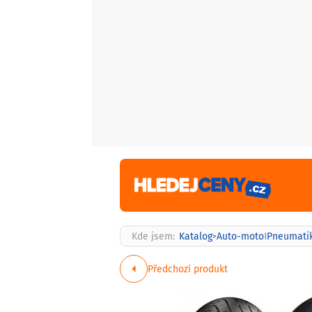
Kde jsem:
Katalog
Auto-moto
Pneumati
>
|
Předchozí produkt