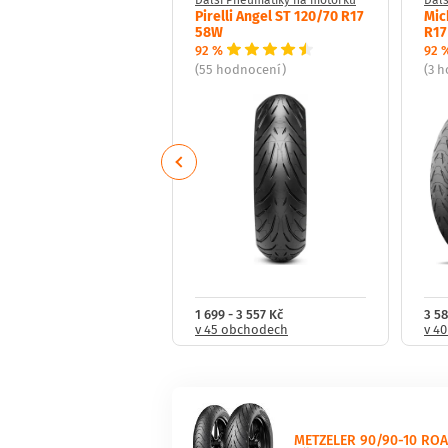
gestone
Pirelli Angel ST 120/70 R17
Mic
nturecross Tourer
58W
R17
T 120/70 R17 58H
92 %
92 
(55 hodnocení)
(3 
dnocení)
Previous
- 3 759 Kč
1 699 - 3 557 Kč
3 58
obchodech
v 45 obchodech
v 4
METZELER 90/90-10 ROA