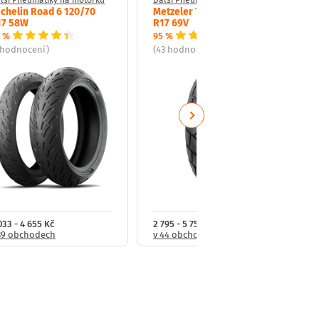
chelin Road 6 120/70
Metzeler Tourance 150/70
17 58W
R17 69V
 %
95 %
 hodnocení)
(43 hodnocení)
Next
033 - 4 655 Kč
2 795 - 5 754 Kč
39 obchodech
v 44 obchodech