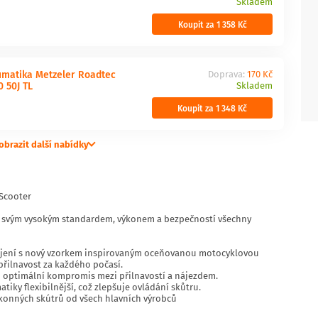
Skladem
Koupit za 1 358 Kč
matika Metzeler Roadtec
Doprava:
170 Kč
 50J TL
Skladem
Koupit za 1 348 Kč
obrazit další nabídky
 Scooter
í svým vysokým standardem, výkonem a bezpečností všechny
ojení s nový vzorkem inspirovaným oceňovanou motocyklovou
řilnavost za každého počasí.
optimální kompromis mezi přilnavostí a nájezdem.
iky flexibilnější, což zlepšuje ovládání skůtru.
ýkonných skútrů od všech hlavních výrobců