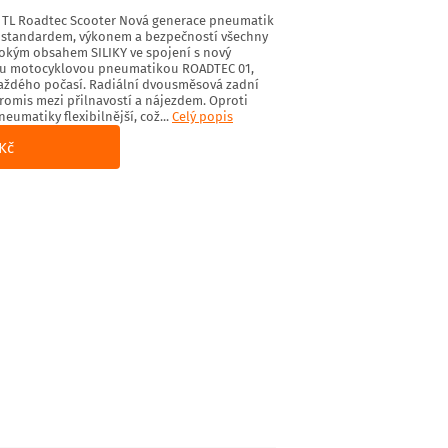
 TL Roadtec Scooter Nová generace pneumatik
m standardem, výkonem a bezpečností všechny
sokým obsahem SILIKY ve spojení s nový
u motocyklovou pneumatikou ROADTEC 01,
každého počasí. Radiální dvousměsová zadní
mis mezi přilnavostí a nájezdem. Oproti
umatiky flexibilnější, což...
Celý popis
Kč