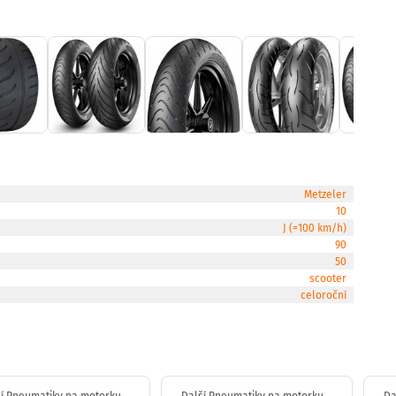
Metzeler
10
J (=100 km/h)
90
50
scooter
celoroční
í Pneumatiky na motorku
Další Pneumatiky na motorku
Da