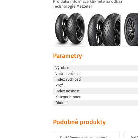
Pro další informace kliknětě na odkaz
Technologie Metzeler
Parametry
Výrobce
Vnitřní průměr
Index rychlosti
Profil
Index nosnosti
Kategorie pneu
Období
Podobné produkty
 Pneumatiky na motorku
Další Pneumatiky na motorku
Dalš