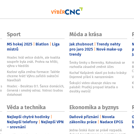
VÝBĚR
Sport
Móda a krása
MS hokej 2025
Biatlon
Liga
Jak zhubnout
Trendy nehty
N
mistrů
pro jaro 2025
Nové make-up
p
trendy
J
Hradec hrál velice dobře, ale kvalita
soupeře byla znát. Prohra na hřišti,
Šmiky šmiky u Bereniky. Kohoutová se
H
výhra v hledišti
rozhodla zásadně změnit účes
B
C
Kozlovi vyšla změna formace: Takhle
Kuchař Kašpárek slavil po boku krásky:
chceme hrát! Výhru zařídili sváteční
Dojemné přání k narozeninám
V
hlavičkáři
Šokující video ukazuje zkázu na
K
 s
Hradec - Besiktas 0:1. Šance domácích,
palubě: Prudký propad letadla o
k
ho
červená i smolný odraz. Votroci budou
desítky metrů!
dotahovat
Věda a technika
Ekonomika a byznys
Nejlepší chytré hodinky
Daňové přiznání
Novela
O
Nejlepší telefony
Nejlepší VPN
zákoníku práce
Nadace EPCG
D
– srovnání
ní
Jedna česká iluze se právě rozpadá.