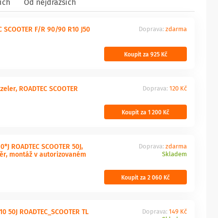
ích
Od nejdražších
 SCOOTER F/R 90/90 R10 J50
Doprava:
zdarma
Koupit za 925 Kč
tzeler, ROADTEC SCOOTER
Doprava:
120 Kč
Koupit za 1 200 Kč
0*J ROADTEC SCOOTER 50J,
Doprava:
zdarma
ěr, montáž v autorizovaném
Skladem
Koupit za 2 060 Kč
-10 50J ROADTEC_SCOOTER TL
Doprava:
149 Kč