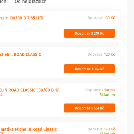
ích
Od nejdražších
ssic 130/80 B17 65 H TL
Doprava:
139 Kč
Koupit za 3 219 Kč
ichelin, ROAD CLASSIC
Doprava:
120 Kč
Koupit za 3 314 Kč
LIN ROAD CLASSIC 130/80 B 17
Doprava:
zdarma
04
Skladem
Koupit za 5 561 Kč
matika Michelin Road Classic
Doprava:
170 Kč
 TL
Skladem