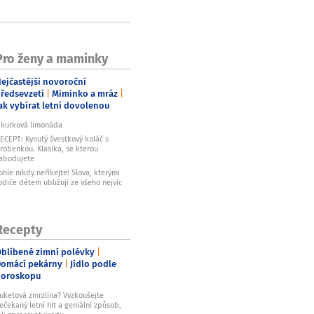
Pro ženy a maminky
ejčastější novoroční
ředsevzetí
Miminko a mráz
ak vybírat letní dovolenou
kurková limonáda
ECEPT: Kynutý švestkový koláč s
robenkou. Klasika, se kterou
abodujete
ohle nikdy neříkejte! Slova, kterými
odiče dětem ubližují ze všeho nejvíc
Recepty
blíbené zimní polévky
omácí pekárny
Jídlo podle
horoskopu
uketová zmrzlina? Vyzkoušejte
ečekaný letní hit a geniální způsob,