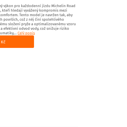
ivý výkon pro každodenní jízdu Michelin Road
če, kteří hledají vyvážený kompromis mezi
 komfortem. Tento model je navržen tak, aby
ch površích, což z něj činí spolehlivého
ilému složení pryže a optimalizovanému vzoru
 a efektivní odvod vody, což snižuje riziko
matiky,...
Celý popis
 Kč