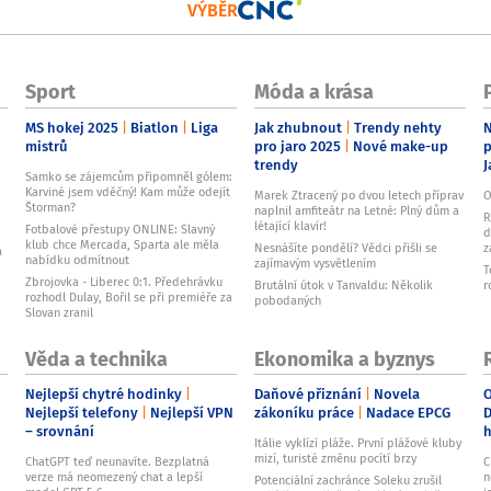
VÝBĚR
Sport
Móda a krása
MS hokej 2025
Biatlon
Liga
Jak zhubnout
Trendy nehty
N
mistrů
pro jaro 2025
Nové make-up
p
trendy
J
Samko se zájemcům připomněl gólem:
Karviné jsem vděčný! Kam může odejít
Marek Ztracený po dvou letech příprav
O
Štorman?
naplnil amfiteátr na Letné: Plný dům a
R
létající klavír!
Fotbalové přestupy ONLINE: Slavný
d
klub chce Mercada, Sparta ale měla
Nesnášíte pondělí? Vědci přišli se
z
a
nabídku odmítnout
zajímavým vysvětlením
T
Zbrojovka - Liberec 0:1. Předehrávku
Brutální útok v Tanvaldu: Několik
r
rozhodl Dulay, Bořil se při premiéře za
pobodaných
Slovan zranil
Věda a technika
Ekonomika a byznys
Nejlepší chytré hodinky
Daňové přiznání
Novela
O
Nejlepší telefony
Nejlepší VPN
zákoníku práce
Nadace EPCG
D
– srovnání
Itálie vyklízí pláže. První plážové kluby
mizí, turisté změnu pocítí brzy
ChatGPT teď neunavíte. Bezplatná
C
verze má neomezený chat a lepší
n
Potenciální zachránce Soleku zrušil