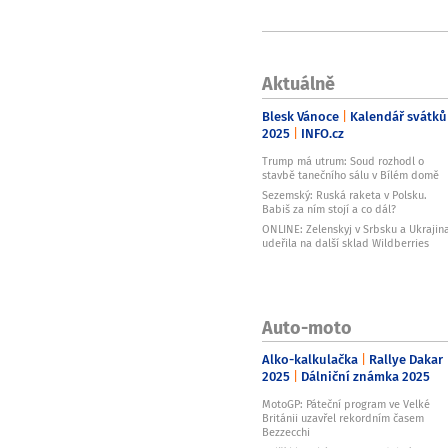
Aktuálně
Blesk Vánoce
Kalendář svátků
2025
INFO.cz
Trump má utrum: Soud rozhodl o
stavbě tanečního sálu v Bílém domě
Sezemský: Ruská raketa v Polsku.
Babiš za ním stojí a co dál?
ONLINE: Zelenskyj v Srbsku a Ukrajin
udeřila na další sklad Wildberries
Auto-moto
Alko-kalkulačka
Rallye Dakar
2025
Dálniční známka 2025
MotoGP: Páteční program ve Velké
Británii uzavřel rekordním časem
Bezzecchi