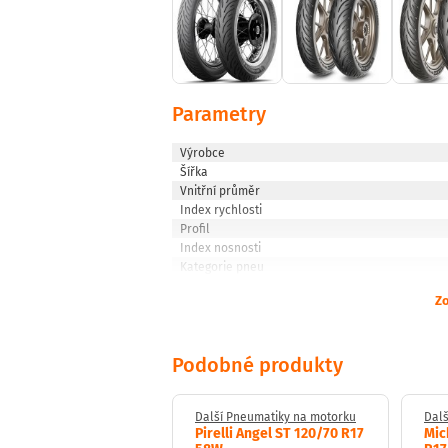
Parametry
Výrobce
Šířka
Vnitřní průměr
Index rychlosti
Profil
Index nosnosti
Kategorie pneu
Zo
Podobné produkty
 Pneumatiky na motorku
Další Pneumatiky na motorku
Dalš
gestone
Pirelli Angel ST 120/70 R17
Mic