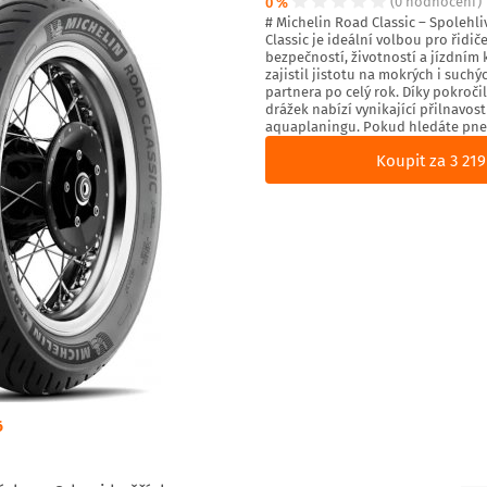
0 %
(0 hodnocení)
# Michelin Road Classic – Spolehl
Classic je ideální volbou pro řidi
bezpečností, životností a jízdním
zajistil jistotu na mokrých i suchý
partnera po celý rok. Díky pokroč
drážek nabízí vynikající přilnavost
aquaplaningu. Pokud hledáte pneu
Koupit za 3 219
6