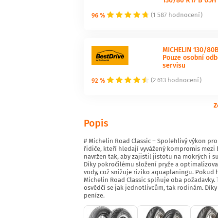
96 %
(1 587 hodnocení)
MICHELIN 130/80B
Pouze osobní odb
servisu
92 %
(2 613 hodnocení)
Z
Popis
# Michelin Road Classic – Spolehlivý výkon pro
řidiče, kteří hledají vyvážený kompromis mezi
navržen tak, aby zajistil jistotu na mokrých i s
Díky pokročilému složení pryže a optimalizova
vody, což snižuje riziko aquaplaningu. Pokud h
Michelin Road Classic splňuje oba požadavky. 
osvědčí se jak jednotlivcům, tak rodinám. Dí
peníze.