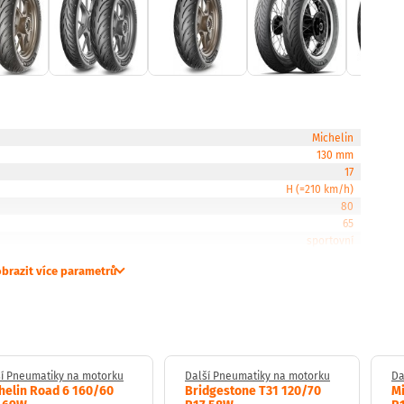
Michelin
130 mm
17
H (=210 km/h)
80
65
sportovní
brazit více parametrů
í Pneumatiky na motorku
Další Pneumatiky na motorku
Da
helin Road 6 160/60
Bridgestone T31 120/70
Mi