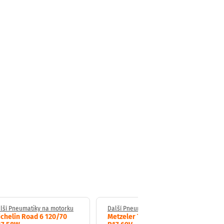
lší Pneumatiky na motorku
Další Pneumatiky na motorku
chelin Road 6 120/70
Metzeler Tourance 150/70