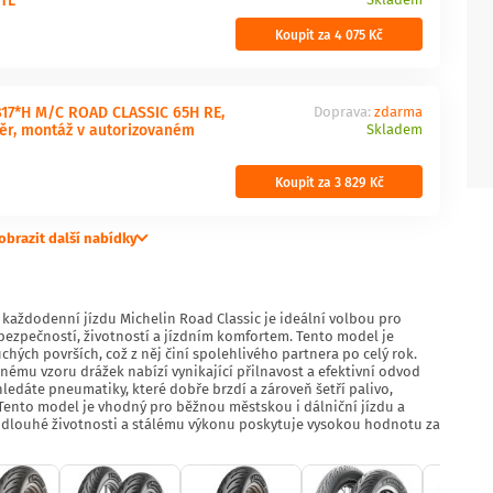
Koupit za 4 075 Kč
17*H M/C ROAD CLASSIC 65H RE,
Doprava:
zdarma
ěr, montáž v autorizovaném
Skladem
Koupit za 3 829 Kč
obrazit další nabídky
 každodenní jízdu Michelin Road Classic je ideální volbou pro
 bezpečností, životností a jízdním komfortem. Tento model je
uchých površích, což z něj činí spolehlivého partnera po celý rok.
nému vzoru drážek nabízí vynikající přilnavost a efektivní odvod
ledáte pneumatiky, které dobře brzdí a zároveň šetří palivo,
Tento model je vhodný pro běžnou městskou i dálniční jízdu a
ky dlouhé životnosti a stálému výkonu poskytuje vysokou hodnotu za