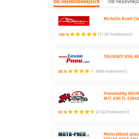
Od nejoblíbenějších
Od nejlevnějš
Michelin Road Cla
100 %
(11 327 hodnocení)
130/80B17 65H, M
88 %
(608 hodnocení)
Pneumatiky MICHE
M/C 65H TL 6384
93 %
(2 242 hodnocení)
Motocyklová pneu
130/80 R17 B 65H