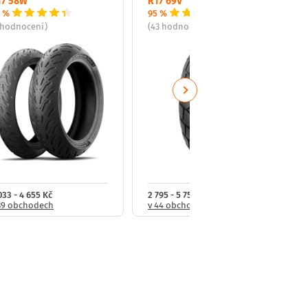
17 58W
R17 69V
 %
95 %
 hodnocení)
(43 hodnocení)
Next
033 - 4 655 Kč
2 795 - 5 754 Kč
39 obchodech
v 44 obchodech