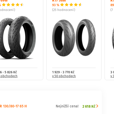
 69W
R17 58W
R
%
93 %
89
hodnocení)
(25 hodnocení)
(7
6 - 5 826 Kč
1 929 - 3 770 Kč
3 
0 obchodech
v 50 obchodech
v 
R 130/80-17 65 H
2 618 Kč
Nejnižší cena!