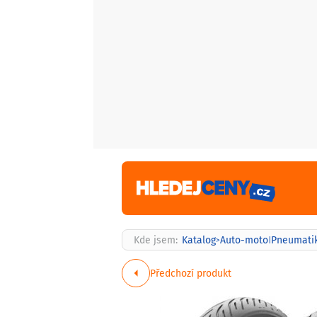
Kde jsem:
Katalog
Auto-moto
Pneumati
>
|
Předchozí produkt