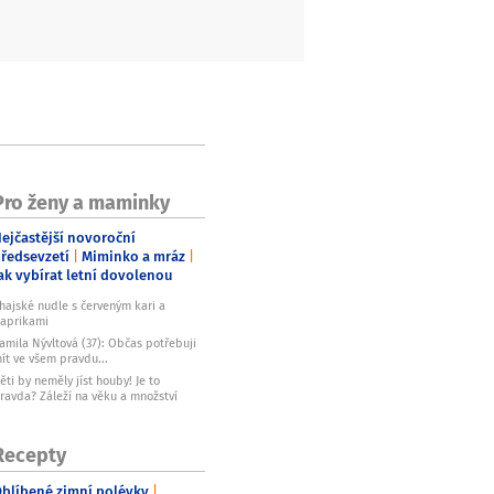
Pro ženy a maminky
ejčastější novoroční
ředsevzetí
Miminko a mráz
ak vybírat letní dovolenou
hajské nudle s červeným kari a
aprikami
amila Nývltová (37): Občas potřebuji
ít ve všem pravdu...
ěti by neměly jíst houby! Je to
ravda? Záleží na věku a množství
Recepty
blíbené zimní polévky