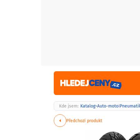
Kde jsem:
Katalog
Auto-moto
Pneumati
>
|
Předchozí produkt