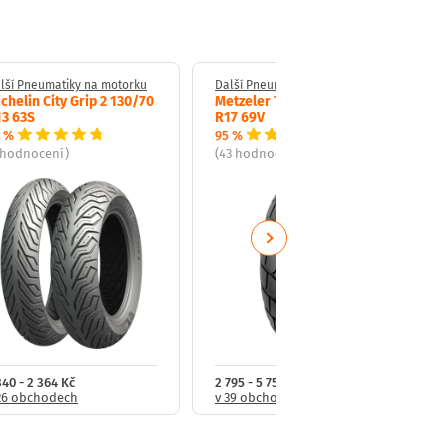
lší Pneumatiky na motorku
Další Pneumatiky na motorku
chelin City Grip 2 130/70
Metzeler Tourance 150/70
3 63S
R17 69V
 %
95 %
 hodnocení)
(43 hodnocení)
Next
340 - 2 364 Kč
2 795 - 5 756 Kč
26 obchodech
v 39 obchodech