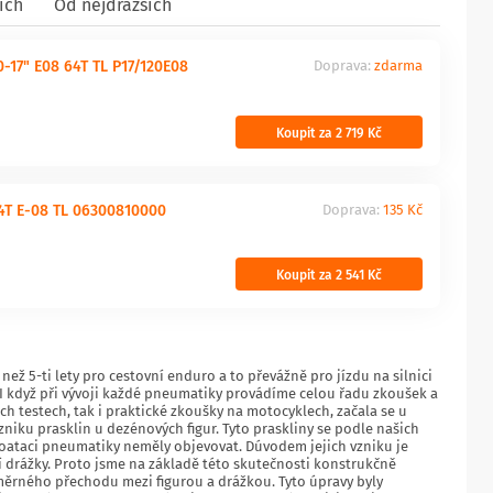
ích
Od nejdražších
-17" E08 64T TL P17/120E08
Doprava:
zdarma
Koupit za 2 719 Kč
64T E-08 TL 06300810000
Doprava:
135 Kč
Koupit za 2 541 Kč
 než 5-ti lety pro cestovní enduro a to převážně pro jízdu na silnici
 I když při vývoji každé pneumatiky provádíme celou řadu zkoušek a
h testech, tak i praktické zkoušky na motocyklech, začala se u
niku prasklin u dezénových figur. Tyto praskliny se podle našich
xploataci pneumatiky neměly objevovat. Dúvodem jejich vzniku je
í drážky. Proto jsme na základě této skutečnosti konstrukčně
oměrného přechodu mezi figurou a drážkou. Tyto úpravy byly