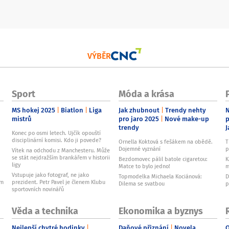
VÝBĚR
Sport
Móda a krása
MS hokej 2025
Biatlon
Liga
Jak zhubnout
Trendy nehty
N
mistrů
pro jaro 2025
Nové make-up
p
trendy
J
Konec po osmi letech. Ujčík opouští
disciplinární komisi. Kdo ji povede?
Ornella Koktová s fešákem na obědě.
T
Dojemné vyznání
p
Vítek na odchodu z Manchesteru. Může
se stát nejdražším brankářem v historii
Bezdomovec pálil batole cigaretou:
K
ligy
Matce to bylo jedno!
m
Vstupuje jako fotograf, ne jako
Topmodelka Michaela Kociánová:
D
ům
prezident. Petr Pavel je členem Klubu
Dilema se svatbou
p
sportovních novinářů
Věda a technika
Ekonomika a byznys
Nejlepší chytré hodinky
Daňové přiznání
Novela
O