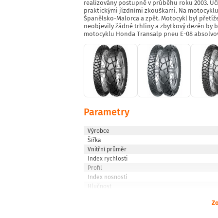
realizovány postupně v průběhu roku 2003. Účin
praktickými jízdními zkouškami. Na motocyklu 
Španělsko-Malorca a zpět. Motocykl byl přetíž
neobjevily žádné trhliny a zbytkový dezén by b
motocyklu Honda Transalp pneu E-08 absolvova
Parametry
Výrobce
Šířka
Vnitřní průměr
Index rychlosti
Profil
Index nosnosti
Hlučnost
Zo