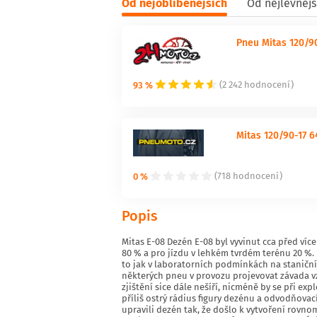
Od nejoblíbenějších
Od nejlevnějš
Pneu Mitas 120/90
93 %
(2 242 hodnocení)
Mitas 120/90-17 
0 %
(718 hodnocení)
Popis
Mitas E-08 Dezén E-08 byl vyvinut cca před více
80 % a pro jízdu v lehkém tvrdém terénu 20 %.
to jak v laboratorních podmínkách na staničníc
některých pneu v provozu projevovat závada vz
zjištění sice dále nešíří, nicméně by se při e
příliš ostrý rádius figury dezénu a odvodňovac
upravili dezén tak, že došlo k vytvoření rovn