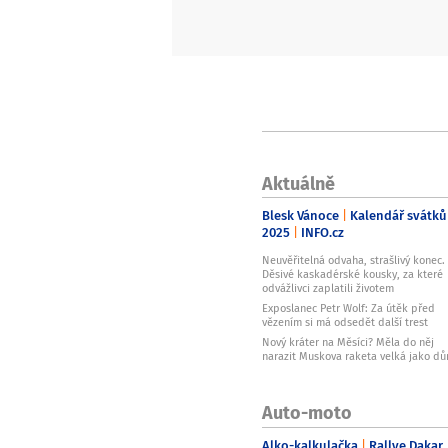
Aktuálně
Blesk Vánoce
Kalendář svátků
2025
INFO.cz
Neuvěřitelná odvaha, strašlivý konec.
Děsivé kaskadérské kousky, za které
odvážlivci zaplatili životem
Exposlanec Petr Wolf: Za útěk před
vězením si má odsedět další trest
Nový kráter na Měsíci? Měla do něj
narazit Muskova raketa velká jako d
Auto-moto
Alko-kalkulačka
Rallye Dakar