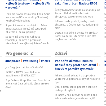
Nejlepší telefony
Nejlepší VPN
zákoníku práce
Nadace EPCG
D
– srovnání
Český byznysový tandem expanduje na
Západ. Získal podíl v britské
Lego má novou kosmickou ikonu. Série
S
zbrojovce, konkurentovi Explosie
Icons se rozšířila o téměř půlmetrový
n
Hubbleův dalekohled
o
Inflace klesla pod cíl, sazby přesto
vy
zůstanou. V Česku nyní rozhoduje jiné
Super klávesnice do obýváku. Tahle
N
číslo
bezdrátová za 419 Kč má touchpad,
Č
Bluetooth i české popisky
Dostali jste dům a chcete ho prodat?
P
Pozor na detail, který vás bude stát
Spotify má problém. Aplikace
p
majlant na daních
zpomaluje, zamrzá a přerušuje
přehrávání i na výkonných telefonech
Pro generaci Z
Zdraví
#inspirace
#wellbeing
#news
Podpořte dětskou imunitu
M
Babské rady proti nachlazení
S
Jak funguje vztah Lva a Vodnáře?
čím vším pomůže rýmovník
M
FASHION NEWS: John Galliano
v
headlinuje MET GALA 2027
Jak se zdravě zchladit v tropických
C
vedrech: Co pomáhá a kdy už riskujete
Pop Culture Wrap: Madison Beer řekla
úpal
N
ano a Met Gala odhalilo téma pro rok
a
2027!
Úpal a úžeh: Jak je poznat a jak se z
j
nich rychle vyléčit
m
t
Parazité v nás: Kterým se u nás líbí a
P
kde v našem těle je můžeme najít?
A
o