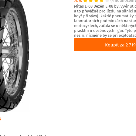
74 %
(4 hodnocení)
Mitas E-08 Dezén E-08 byl vyvinut c
a to převážně pro jízdu na silnici 
když při vývoji každé pneumatiky 
laboratorních podmínkách na stani
motocyklech, začala se u některýc
prasklin u dezénových figur. Tyto p
nešíří, nicméně by se při exploataci
Koupit za 2 719
6