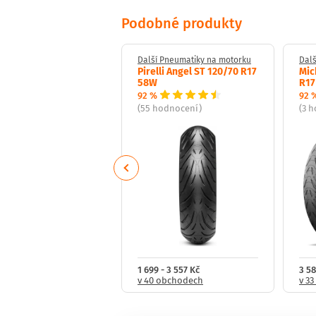
Podobné produkty
 Pneumatiky na motorku
Další Pneumatiky na motorku
Dalš
ler Cruisetec 240/40
Pirelli Angel ST 120/70 R17
Mic
79V
58W
R17
92 %
92 
dnocení)
(55 hodnocení)
(3 
Previous
- 10 687 Kč
1 699 - 3 557 Kč
3 58
obchodech
v 40 obchodech
v 3