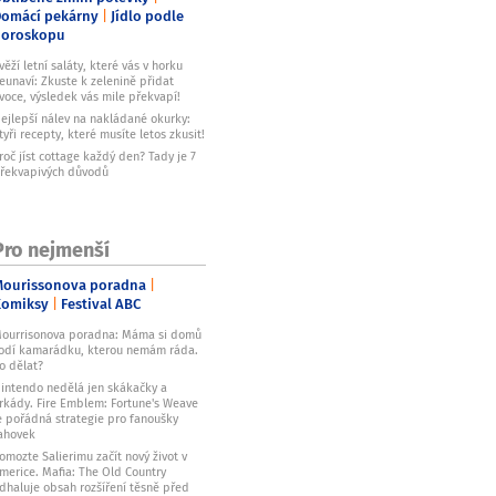
omácí pekárny
Jídlo podle
horoskopu
věží letní saláty, které vás v horku
eunaví: Zkuste k zelenině přidat
voce, výsledek vás mile překvapí!
ejlepší nálev na nakládané okurky:
tyři recepty, které musíte letos zkusit!
roč jíst cottage každý den? Tady je 7
řekvapivých důvodů
Pro nejmenší
ourissonova poradna
Komiksy
Festival ABC
ourrisonova poradna: Máma si domů
odí kamarádku, kterou nemám ráda.
o dělat?
intendo nedělá jen skákačky a
rkády. Fire Emblem: Fortune's Weave
e pořádná strategie pro fanoušky
ahovek
omozte Salierimu začít nový život v
merice. Mafia: The Old Country
dhaluje obsah rozšíření těsně před