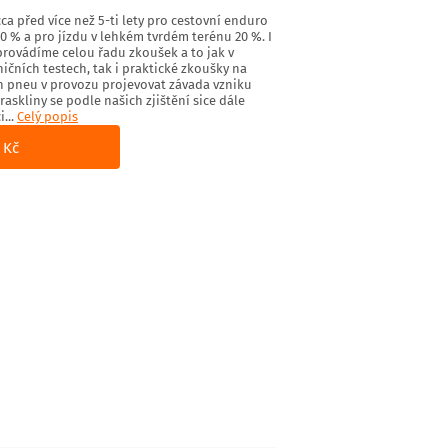
ca před více než 5-ti lety pro cestovní enduro
80 % a pro jízdu v lehkém tvrdém terénu 20 %. I
provádíme celou řadu zkoušek a to jak v
čních testech, tak i praktické zkoušky na
h pneu v provozu projevovat závada vzniku
raskliny se podle našich zjištění sice dále
...
Celý popis
 Kč