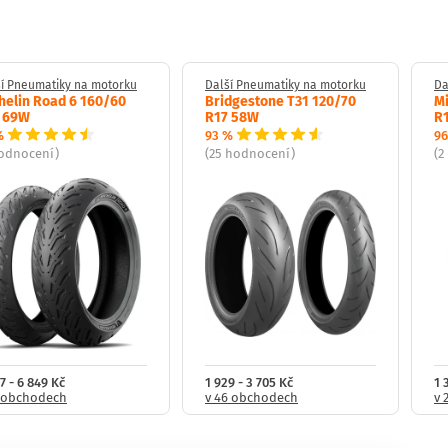
í Pneumatiky na motorku
Další Pneumatiky na motorku
Da
helin Road 6 160/60
Bridgestone T31 120/70
Mi
 69W
R17 58W
R1
%
93 %
96
hodnocení)
(25 hodnocení)
(2
7 - 6 849 Kč
1 929 - 3 705 Kč
1 
3 obchodech
v 46 obchodech
v 