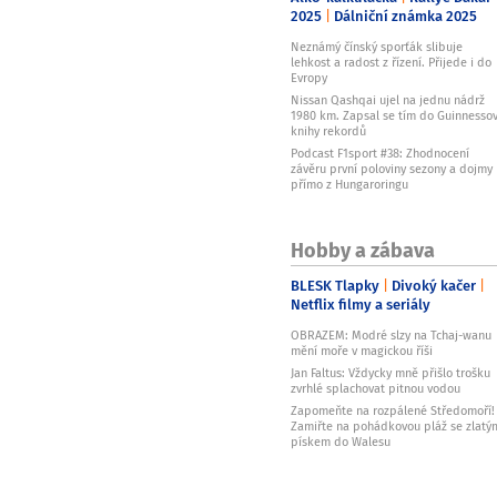
2025
Dálniční známka 2025
Neznámý čínský sporťák slibuje
lehkost a radost z řízení. Přijede i do
Evropy
Nissan Qashqai ujel na jednu nádrž
1980 km. Zapsal se tím do Guinnesso
knihy rekordů
Podcast F1sport #38: Zhodnocení
závěru první poloviny sezony a dojmy
přímo z Hungaroringu
Hobby a zábava
BLESK Tlapky
Divoký kačer
Netflix filmy a seriály
OBRAZEM: Modré slzy na Tchaj-wanu
mění moře v magickou říši
Jan Faltus: Vždycky mně přišlo trošku
zvrhlé splachovat pitnou vodou
Zapomeňte na rozpálené Středomoří!
Zamiřte na pohádkovou pláž se zlatý
pískem do Walesu