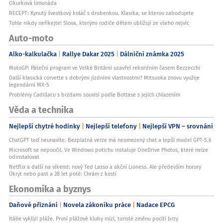
Okurková limonáda
RECEPT: Kynutý švestkový koláč s drobenkou. Klasika, se kterou zabodujete
Tohle nikdy neříkejte! Slova, kterými rodiče dětem ubližují ze všeho nejvíc
Auto-moto
Alko-kalkulačka
Rallye Dakar 2025
Dálniční známka 2025
MotoGP: Páteční program ve Velké Británii uzavřel rekordním časem Bezzecchi
Další klasická corvette s dobrými jízdními vlastnostmi? Mitsuoka znovu využije
legendární MX-5
Problémy Cadillacu s brzdami souvisí podle Bottase s jejich chlazením
Věda a technika
Nejlepší chytré hodinky
Nejlepší telefony
Nejlepší VPN – srovnání
ChatGPT teď neunavíte. Bezplatná verze má neomezený chat a lepší model GPT-5.6
Microsoft se nepoučil. Ve Windows potichu instaluje OneDrive Photos, které nelze
odinstalovat
Netflix a další na víkend: nový Ted Lasso a akční Lioness. Ale především horory
Úkryt nebo past a 28 let poté: Chrám z kostí
Ekonomika a byznys
Daňové přiznání
Novela zákoníku práce
Nadace EPCG
Itálie vyklízí pláže. První plážové kluby mizí, turisté změnu pocítí brzy