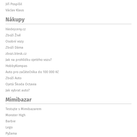
Jiří Pospíšil
Václav Klaus
Nákupy
hledejceny.cz
Zboží Živě
Osobní vozy
Zboží Dáma
zbozi.blesk.cz
Jak na prohlídku ojetého vozu?
HobbyKompas
Auto pro začátečníka do 100 000 Kč
Zboží Auto
Ojetá Škoda Octavia
Jak vybrat auto?
Mimibazar
Testujte s Mimibazarem
Monster High
Barbie
Lego
Pyžama