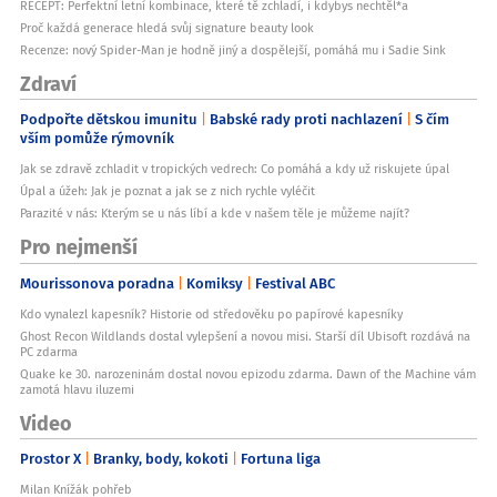
RECEPT: Perfektní letní kombinace, které tě zchladí, i kdybys nechtěl*a
Proč každá generace hledá svůj signature beauty look
Recenze: nový Spider-Man je hodně jiný a dospělejší, pomáhá mu i Sadie Sink
Zdraví
Podpořte dětskou imunitu
Babské rady proti nachlazení
S čím
vším pomůže rýmovník
Jak se zdravě zchladit v tropických vedrech: Co pomáhá a kdy už riskujete úpal
Úpal a úžeh: Jak je poznat a jak se z nich rychle vyléčit
Parazité v nás: Kterým se u nás líbí a kde v našem těle je můžeme najít?
Pro nejmenší
Mourissonova poradna
Komiksy
Festival ABC
Kdo vynalezl kapesník? Historie od středověku po papírové kapesníky
Ghost Recon Wildlands dostal vylepšení a novou misi. Starší díl Ubisoft rozdává na
PC zdarma
Quake ke 30. narozeninám dostal novou epizodu zdarma. Dawn of the Machine vám
zamotá hlavu iluzemi
Video
Prostor X
Branky, body, kokoti
Fortuna liga
Milan Knížák pohřeb