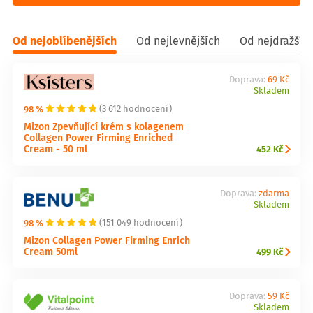
Od nejoblíbenějších
Od nejlevnějších
Od nejdražšíc
Doprava:
69 Kč
Skladem
98 %
(3 612 hodnocení)
Mizon Zpevňující krém s kolagenem
Collagen Power Firming Enriched
Cream - 50 ml
452 Kč
Doprava:
zdarma
Skladem
98 %
(151 049 hodnocení)
Mizon Collagen Power Firming Enrich
Cream 50ml
499 Kč
Doprava:
59 Kč
Skladem