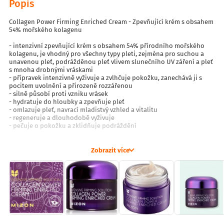
Popis
Collagen Power Firming Enriched Cream - Zpevňující krém s obsahem
54% mořského kolagenu
- intenzivní zpevňující krém s obsahem 54% přírodního mořského
kolagenu, je vhodný pro všechny typy pleti, zejména pro suchou a
unavenou pleť, podrážděnou pleť vlivem slunečního UV záření a pleť
s mnoha drobnými vráskami
- přípravek intenzivně vyživuje a zvlhčuje pokožku, zanechává ji s
pocitem uvolnění a přirozeně rozzářenou
- silně působí proti vzniku vrásek
- hydratuje do hloubky a zpevňuje pleť
- omlazuje pleť, navrací mladistvý vzhled a vitalitu
- regeneruje a dlouhodobě vyživuje
- pečuje o pokožku a zklidňuje podráždění
Použití:
Krém můžete použít i jako podklad pod make-up, menší množství
Zobrazit více
krému naneste na očištěnou pleť obličeje, šíje a dekoltu a jemně
vklepejte prsty.