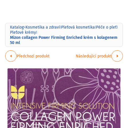
Katalog
Kosmetika a zdraví
Pleťová kosmetika
Péče o pleť
>
|
|
|
Pleťové krémy
|
Mizon collagen Power Firming Enriched krém s kolagenem
50 ml
Předchozí produkt
Následující produkt