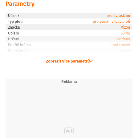
Parametry
Účinek
proti vráskám
Typ pleti
pro všechny typy pleti
Značka
Mizon
Objem
50 ml
Určení
pro ženy
Použití krému
denní i noční
Konzistence
krémy
Zobrazit více parametrů