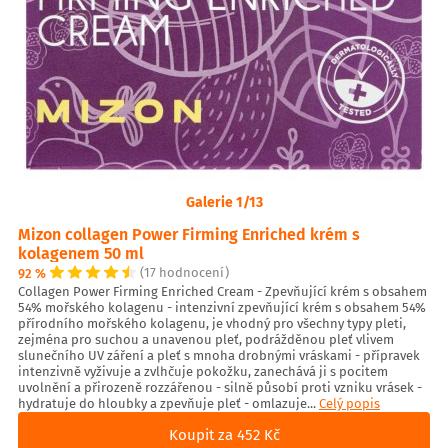
Galerie 1/13
Mizon collagen Power Firming Enriched krém s
kolagenem 50 ml
92 %
(17 hodnocení)
Collagen Power Firming Enriched Cream - Zpevňující krém s obsahem
54% mořského kolagenu - intenzivní zpevňující krém s obsahem 54%
přírodního mořského kolagenu, je vhodný pro všechny typy pleti,
zejména pro suchou a unavenou pleť, podrážděnou pleť vlivem
slunečního UV záření a pleť s mnoha drobnými vráskami - přípravek
intenzivně vyživuje a zvlhčuje pokožku, zanechává ji s pocitem
uvolnění a přirozeně rozzářenou - silně působí proti vzniku vrásek -
hydratuje do hloubky a zpevňuje pleť - omlazuje...
Celý popis
Koupit za 452 Kč