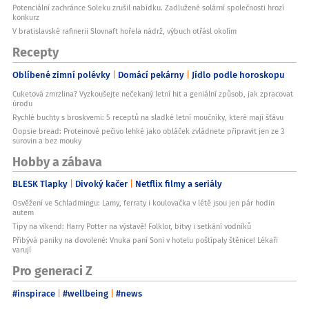
Potenciální zachránce Soleku zrušil nabídku. Zadlužené solární společnosti hrozí
konkurz
V bratislavské rafinerii Slovnaft hořela nádrž, výbuch otřásl okolím
Recepty
Oblíbené zimní polévky
Domácí pekárny
Jídlo podle horoskopu
Cuketová zmrzlina? Vyzkoušejte nečekaný letní hit a geniální způsob, jak zpracovat
úrodu
Rychlé buchty s broskvemi: 5 receptů na sladké letní moučníky, které mají šťávu
Oopsie bread: Proteinové pečivo lehké jako obláček zvládnete připravit jen ze 3
surovin a bez mouky
Hobby a zábava
BLESK Tlapky
Divoký kačer
Netflix filmy a seriály
Osvěžení ve Schladmingu: Lamy, ferraty i koulovačka v létě jsou jen pár hodin
autem
Tipy na víkend: Harry Potter na výstavě! Folklor, bitvy i setkání vodníků
Přibývá paniky na dovolené: Vnuka paní Soni v hotelu poštípaly štěnice! Lékaři
varují
Pro generaci Z
#inspirace
#wellbeing
#news