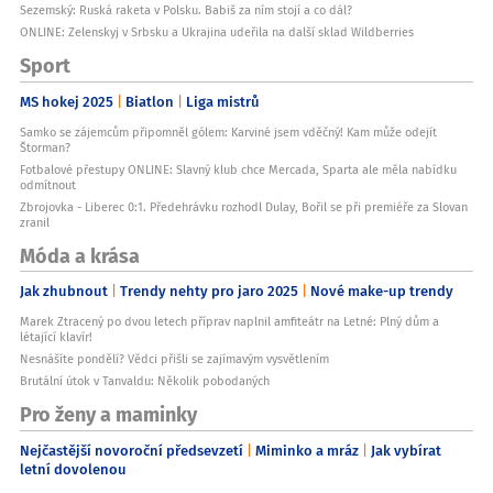
Sezemský: Ruská raketa v Polsku. Babiš za ním stojí a co dál?
ONLINE: Zelenskyj v Srbsku a Ukrajina udeřila na další sklad Wildberries
Sport
MS hokej 2025
Biatlon
Liga mistrů
Samko se zájemcům připomněl gólem: Karviné jsem vděčný! Kam může odejít
Štorman?
Fotbalové přestupy ONLINE: Slavný klub chce Mercada, Sparta ale měla nabídku
odmítnout
Zbrojovka - Liberec 0:1. Předehrávku rozhodl Dulay, Bořil se při premiéře za Slovan
zranil
Móda a krása
Jak zhubnout
Trendy nehty pro jaro 2025
Nové make-up trendy
Marek Ztracený po dvou letech příprav naplnil amfiteátr na Letné: Plný dům a
létající klavír!
Nesnášíte pondělí? Vědci přišli se zajímavým vysvětlením
Brutální útok v Tanvaldu: Několik pobodaných
Pro ženy a maminky
Nejčastější novoroční předsevzetí
Miminko a mráz
Jak vybírat
letní dovolenou