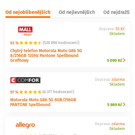
Od nejoblíbenějších
Od nejlevnějších
Od nejdražšíc
Doprava:
55 Kč
Skladem
93 %
(520 090 hodnocení)
Chytrý telefon Motorola Moto G86 5G
8/256GB 120Hz Pantone Spellbound
Grafitowy
5 090 Kč
Doprava:
zdarma
Skladem
97 %
(6 377 hodnocení)
Motorola Moto G86 5G 8GB/256GB
PANTONE Spellbound
5 989 Kč
Doprava:
zdarma
Skladem