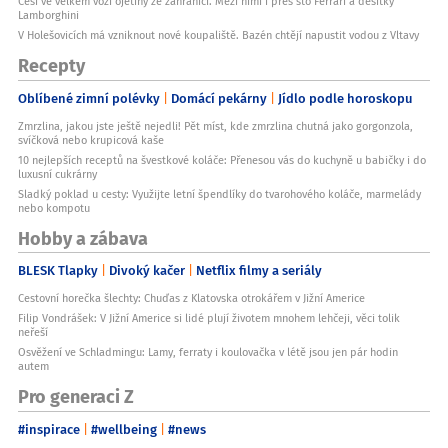
Češi ve velkém vozí ojetiny ze zahraničí. Mezi nimi i přes sto Ferrari a desítky
Lamborghini
V Holešovicích má vzniknout nové koupaliště. Bazén chtějí napustit vodou z Vltavy
Recepty
Oblíbené zimní polévky
Domácí pekárny
Jídlo podle horoskopu
Zmrzlina, jakou jste ještě nejedli! Pět míst, kde zmrzlina chutná jako gorgonzola,
svíčková nebo krupicová kaše
10 nejlepších receptů na švestkové koláče: Přenesou vás do kuchyně u babičky i do
luxusní cukrárny
Sladký poklad u cesty: Využijte letní špendlíky do tvarohového koláče, marmelády
nebo kompotu
Hobby a zábava
BLESK Tlapky
Divoký kačer
Netflix filmy a seriály
Cestovní horečka šlechty: Chuďas z Klatovska otrokářem v Jižní Americe
Filip Vondrášek: V Jižní Americe si lidé plují životem mnohem lehčeji, věci tolik
neřeší
Osvěžení ve Schladmingu: Lamy, ferraty i koulovačka v létě jsou jen pár hodin
autem
Pro generaci Z
#inspirace
#wellbeing
#news