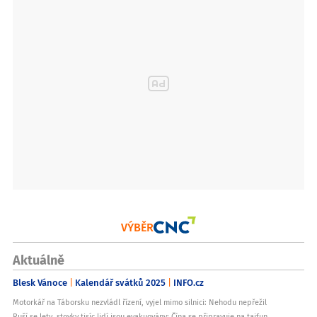
VÝBĚR
Aktuálně
Blesk Vánoce
Kalendář svátků 2025
INFO.cz
Motorkář na Táborsku nezvládl řízení, vyjel mimo silnici: Nehodu nepřežil
Ruší se lety, stovky tisíc lidí jsou evakuovány: Čína se připravuje na tajfun