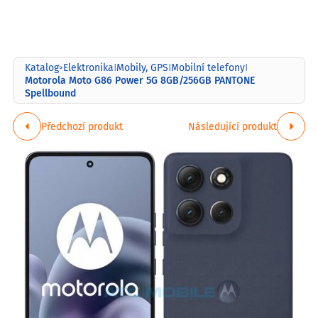
Katalog
Elektronika
Mobily, GPS
Mobilní telefony
>
|
|
|
Motorola Moto G86 Power 5G 8GB/256GB PANTONE
Spellbound
Předchozí produkt
Následující produkt