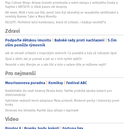
Pop Culture Wrap: Ariana Grande promluvila o svém ústupu z veřejného života a
Sophia z KATSEYE si dává pauzu od skupiny
Alt news: MGK v tom zas lítá, Jared Leto byl obviněný ze sexuálního obtěžování a
zemřely Bonnie Tyler a Mary Morello
RECEPT: Perfektní letní kombinace, které tě zchladí, i kdybys nechtěl*a
Zdraví
Podpořte dětskou imunitu
Babské rady proti nachlazení
S čím
vším pomůže rýmovník
Jak se zdravě zchladit v tropických vedrech: Co pomáhá a kdy už riskujete úpal
Úpal a úžeh: Jak je poznat a jak se z nich rychle vyléčit
Parazité v nás: Kterým se u nás líbí a kde v našem těle je můžeme najít?
Pro nejmenší
Mourissonova poradna
Komiksy
Festival ABC
Nahlédněte do nové továrny Škoda Auto: Takhle probíhá výroba baterií pro
elektromobily!
Vybíráme nejlepší herní adaptace Pána prstenů. Moderní pecky i historicky první
kroky
Desková hra Stínadla: Rychlé šípy ožívají v napínavé
Video
Prostor X
Branky, body, kokoti
Fortuna liga