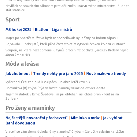
Havlíček se stavebním zákonem protlačil změnu názvu svého ministerstva. Bude to
stát statisíce
Sport
MS hokej 2025
Biatlon
Liga mistrů
Majer po Spartě: Mužstvo bych nepodceňoval! Byl přísný na hrdinu zápasu
Bejvávalo. 5 hokejistů, kteří před čtvrt stoletím vytvořili českou kolonii v Ottawě
Soupeři, na které nezapomene. 6 týmů, proti nimž odchytal Jaroslav Drobný nejvíc
zápasů v kariéře
Móda a krása
Jak zhubnout
Trendy nehty pro jaro 2025
Nové make-up trendy
Vyčerpaní Češi zabloudili v Alpách: Do akce letěl vrtulník
Dominikovi (8) zbývají týdny života: Smutný vzkaz od exprezidenta
Tajemný žlábek v Brně: Švédové jím při obléhání asi chtěli proniknout až na
Špilberk
Pro ženy a maminky
Nejčastější novoroční předsevzetí
Miminko a mráz
Jak vybírat
letní dovolenou
Vracejí se vám doma dokola rýmy a angíny? Chyba může být v zubním kartáčku