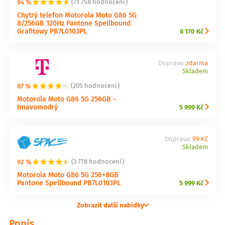
94 %
(71 758 hodnocení)
Chytrý telefon Motorola Moto G86 5G
8/256GB 120Hz Pantone Spellbound
Grafitowy PB7L0103PL
6 170 Kč
Doprava:
zdarma
Skladem
87 %
(205 hodnocení)
Motorola Moto G86 5G 256GB -
tmavomodrý
5 999 Kč
Doprava:
99 Kč
Skladem
92 %
(3 778 hodnocení)
Motorola Moto G86 5G 256+8GB
Pantone Spellbound PB7L0103PL
5 999 Kč
Zobrazit další nabídky
Popis