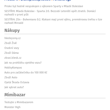
Priske byl hodně nespokojen s výkonem Sparty v Mladé Boleslavi
SESTŘIH: Mladá Boleslav - Sparta 2:0. Bezzubí Letenští opět ztratili. Domácí
rozhodli v první půli
SESTŘIH: Zlín - Bohemians 0:2. Klokani mají první výhru, premiérovou trefou v lize
rozhodl Mirvald
Nákupy
hledejceny.cz
Zboží Živě
Osobní vozy
Zboží Dáma
zbozi.blesk.cz
Jak na prohlídku ojetého vozu?
HobbyKompas
Auto pro začátečníka do 100 000 Kč
Zboží Auto
Ojetá Škoda Octavia
Jak vybrat auto?
Mimibazar
Testujte s Mimibazarem
Monster High