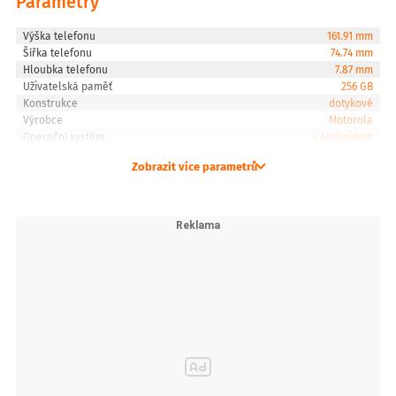
Parametry
Fotoaparáty:
Hlavní fotoaparát: 50 Mpx s technologií Ultra ...
Výška telefonu
161.91 mm
Šířka telefonu
74.74 mm
Hloubka telefonu
7.87 mm
Uživatelská paměť
256 GB
Konstrukce
dotykové
Výrobce
Motorola
Operační systém
s Androidem
Zobrazit více parametrů