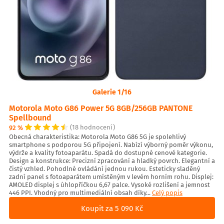
Galerie 1/16
Motorola Moto G86 Power 5G 8GB/256GB PANTONE
Spellbound
92 %
(18 hodnocení)
Obecná charakteristika: Motorola Moto G86 5G je spolehlivý
smartphone s podporou 5G připojení. Nabízí výborný poměr výkonu,
výdrže a kvality fotoaparátu. Spadá do dostupné cenové kategorie.
Design a konstrukce: Precizní zpracování a hladký povrch. Elegantní a
čistý vzhled. Pohodlné ovládání jednou rukou. Esteticky sladěný
zadní panel s fotoaparátem umístěným v levém horním rohu. Displej:
AMOLED displej s úhlopříčkou 6,67 palce. Vysoké rozlišení a jemnost
446 PPI. Vhodný pro multimediální obsah díky...
Celý popis
Koupit za 5 090 Kč