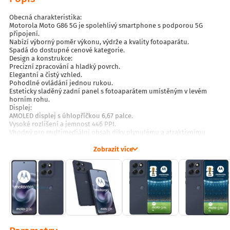
Obecná charakteristika:
Motorola Moto G86 5G je spolehlivý smartphone s podporou 5G
připojení.
Nabízí výborný poměr výkonu, výdrže a kvality fotoaparátu.
Spadá do dostupné cenové kategorie.
Design a konstrukce:
Precizní zpracování a hladký povrch.
Elegantní a čistý vzhled.
Pohodlné ovládání jednou rukou.
Esteticky sladěný zadní panel s fotoaparátem umístěným v levém
horním rohu.
Displej:
AMOLED displej s úhlopříčkou 6,67 palce.
Vysoké rozlišení a jemnost 446 PPI.
Vhodný pro multimediální obsah díky plynulému a atraktivnímu
zobrazení.
Výkon a hardware:
Zobrazit více
Procesor: MediaTek Dimensity 7300.
Paměť: až 8 GB RAM.
Úložiště: 256 GB interní paměť, rozšiřitelná až na 1 TB pomocí
microSD.
Vysoký výkon pro multitasking, hry i multimédia.
Baterie a výdrž:
Kapacita baterie: 5200 mAh.
Výdrž až 41 hodin na jedno nabití.
Podpora rychlého nabíjení TurboPower 30 W.