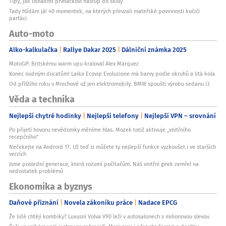
Tipy, jak usnadnit prvňáčkovi nástup do školy
Tady hlídám já! 40 momentek, na kterých převzali mateřské povinnosti kočičí
parťáci
Auto-moto
Alko-kalkulačka
Rallye Dakar 2025
Dálniční známka 2025
MotoGP: Britskému warm upu kraloval Alex Márquez
Konec nudným ducatům! Laika Ecovip Evoluzione má barvy podle okruhů a litá kola
Od příštího roku v Mnichově už jen elektromobily. BMW spouští výrobu sedanu i3
Věda a technika
Nejlepší chytré hodinky
Nejlepší telefony
Nejlepší VPN – srovnání
Po přijetí hovoru nevědomky měníme hlas. Mozek totiž aktivuje „vnitřního
recepčního“
Nečekejte na Android 17. Už teď si můžete ty nejlepší funkce vyzkoušet i ve starších
verzích
Jsme poslední generace, která rozumí počítačům. Náš vnitřní geek zemřel na
nedostatek problémů
Ekonomika a byznys
Daňové přiznání
Novela zákoníku práce
Nadace EPCG
Že lidé chtějí kombíky? Luxusní Volva V90 leží v autosalonech s milionovou slevou