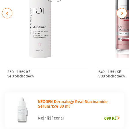
sjednocení tónu a redukci nedokonalostí.
Previous
Next
350 - 1 569 Kč
649 - 1 551 Kč
ve 3 obchodech
v 38 obchodech
NEOGEN Dermalogy Real Niacinamide
Serum 15% 30 ml
699 Kč
Nejnižší cena!