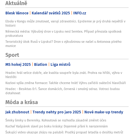
Aktuálně
Blesk Vánoce
Kalendář svátků 2025
INFO.cz
Ebola v Kongu může zmutovat, varují zdravotníci. Epidemie je prý druhá největší v
historii
Německá média: Výbušný dron v Lipsku nesl Semtex. Případ převzala spolková
prokuratura
Teroristický útok Rusů v Lipsku!? Dron s výbušninou se našel u Antonova plného
munice
Sport
MS hokej 2025
Biatlon
Liga mistrů
Hradec hrál velice dobře, ale kvalita soupeře byla znát. Prohra na hřišti, výhra v
hledišti
Kozlovi vyšla změna formace: Takhle chceme hrát! Výhru zařídili sváteční hlavičkáři
Hradec - Besiktas 0:1. Šance domácích, červená i smolný odraz. Votroci budou
dotahovat
Móda a krása
Jak zhubnout
Trendy nehty pro jaro 2025
Nové make-up trendy
Šmiky šmiky u Bereniky. Kohoutová se rozhodla zásadně změnit účes
Kuchař Kašpárek slavil po boku krásky: Dojemné přání k narozeninám
Šokující video ukazuje zkázu na palubě: Prudký propad letadla o desítky metrů!