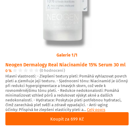
Galerie 1/1
Neogen Dermalogy Real Niacinamide 15% Serum 30 ml
0 %
(0 hodnocení)
Hlavní vlastnosti: - Zlepšení textury pleti: Pomáhá vyhlazovat povrch
pleti a zjemňuje její texturu. - Sjednocení tónu: Niacinamid je účinný
při redukci hyperpigmentace a tmavých skvrn, což vede k
rovnoměrnějšímu tónu pleti. - Redukce nedokonalostí: Pomáhá
minimalizovat vzhled pórů a redukovat výskyt akné a dalších
nedokonalostí. - Hydratace: Poskytuje pleti potřebnou hydrataci,
čímž zanechává pleť svěží a zdravě vypadající. - Anti-aging
účinky: Přispívá ke zlepšení elasticity pleti a...
Celý popis
Koupit za 699 Kč