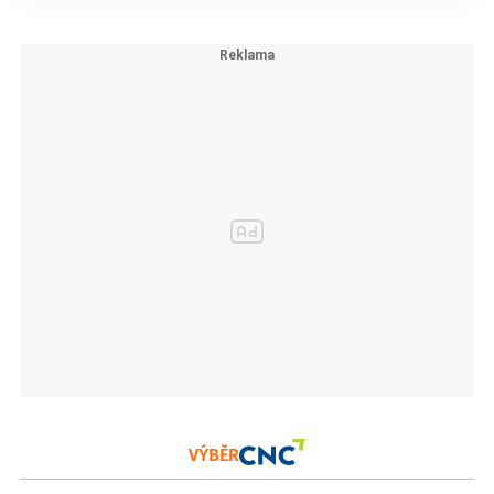
VÝBĚR