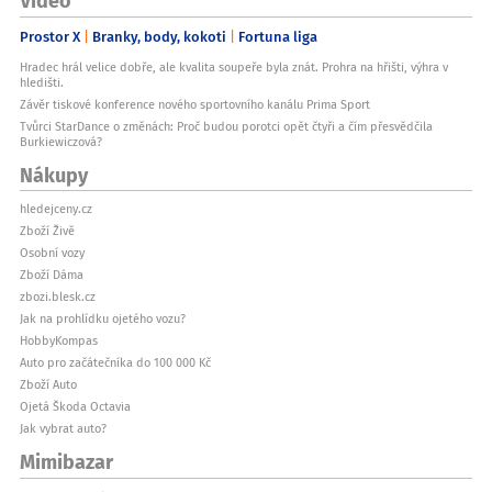
Prostor X
Branky, body, kokoti
Fortuna liga
Hradec hrál velice dobře, ale kvalita soupeře byla znát. Prohra na hřišti, výhra v
hledišti.
Závěr tiskové konference nového sportovního kanálu Prima Sport
Tvůrci StarDance o změnách: Proč budou porotci opět čtyři a čím přesvědčila
Burkiewiczová?
Nákupy
hledejceny.cz
Zboží Živě
Osobní vozy
Zboží Dáma
zbozi.blesk.cz
Jak na prohlídku ojetého vozu?
HobbyKompas
Auto pro začátečníka do 100 000 Kč
Zboží Auto
Ojetá Škoda Octavia
Jak vybrat auto?
Mimibazar