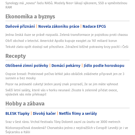
Synology má „novou“ řadu NASů. Modely Neo+ lákají výkonem, SSD a vyměnitelnou
RAM
Ekonomika a byznys
Daňové přiznání
Novela zákoníku práce
Nadace EPCG
Jedna česká iluze se právě rozpadá. Zelená transformace je pojistkou proti chaosu
Obří obchod v letectví. Americké Apollo kupuje easyJet za 161 miliard korun
Tekuté zlato opět dostojí své přezdívce. Zdražení běžné potraviny brzy pocítí i Češi
Recepty
Oblíbené zimní polévky
Domácí pekárny
Jídlo podle horoskopu
Oopsie bread: Proteinové pečivo lehké jako obláček zvládnete připravit jen ze 3
surovin a bez mouky
Pozor na jedovaté cukety! Jeden jasný znak prozradí, že se jim máte vyhnout
Svěží letní saláty, které vás v horku neunaví: Zkuste k zelenině přidat ovoce,
výsledek vás mile překvapí!
Hobby a zábava
BLESK Tlapky
Divoký kačer
Netflix filmy a seriály
Sraz v šest ráno. Vrchol festivalu Tóny Dolomit zazní za úsvitu ve 3000 metrech
Nízkorozpočtová dovolená? Chorvatsko jedno z nejdražších v Evropě! Levněji je i ve
Švýcarsku a Itálii