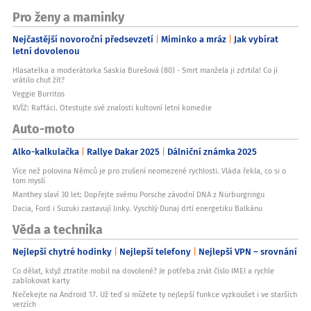
Pro ženy a maminky
Nejčastější novoroční předsevzetí
Miminko a mráz
Jak vybírat
letní dovolenou
Hlasatelka a moderátorka Saskia Burešová (80) - Smrt manžela ji zdrtila! Co jí
vrátilo chuť žít?
Veggie Burritos
KVÍZ: Rafťáci. Otestujte své znalosti kultovní letní komedie
Auto-moto
Alko-kalkulačka
Rallye Dakar 2025
Dálniční známka 2025
Více než polovina Němců je pro zrušení neomezené rychlosti. Vláda řekla, co si o
tom myslí
Manthey slaví 30 let: Dopřejte svému Porsche závodní DNA z Nürburgringu
Dacia, Ford i Suzuki zastavují linky. Vyschlý Dunaj drtí energetiku Balkánu
Věda a technika
Nejlepší chytré hodinky
Nejlepší telefony
Nejlepší VPN – srovnání
Co dělat, když ztratíte mobil na dovolené? Je potřeba znát číslo IMEI a rychle
zablokovat karty
Nečekejte na Android 17. Už teď si můžete ty nejlepší funkce vyzkoušet i ve starších
verzích