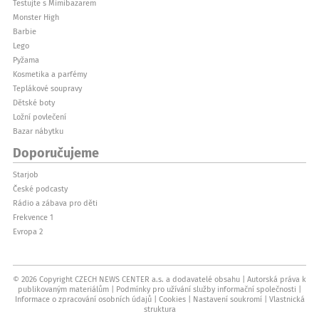
Testujte s Mimibazarem
Monster High
Barbie
Lego
Pyžama
Kosmetika a parfémy
Teplákové soupravy
Dětské boty
Ložní povlečení
Bazar nábytku
Doporučujeme
Starjob
České podcasty
Rádio a zábava pro děti
Frekvence 1
Evropa 2
© 2026 Copyright CZECH NEWS CENTER a.s. a dodavatelé obsahu
Autorská práva k
publikovaným materiálům
Podmínky pro užívání služby informační společnosti
Informace o zpracování osobních údajů
Cookies
Nastavení soukromí
Vlastnická
struktura