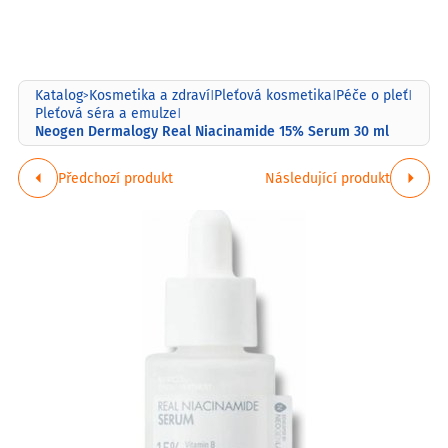
Katalog
Kosmetika a zdraví
Pleťová kosmetika
Péče o pleť
>
|
|
|
Pleťová séra a emulze
|
Neogen Dermalogy Real Niacinamide 15% Serum 30 ml
Předchozí produkt
Následující produkt