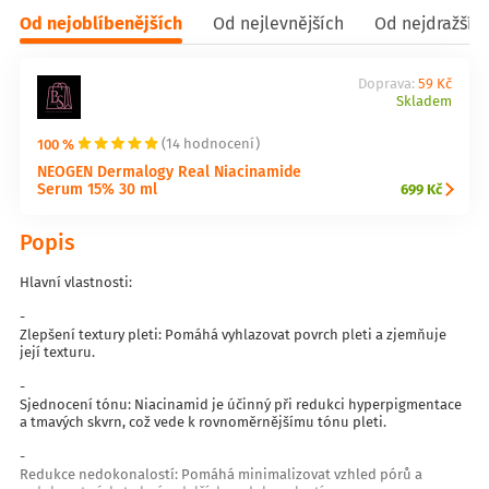
Od nejoblíbenějších
Od nejlevnějších
Od nejdražšíc
Doprava:
59 Kč
Skladem
100 %
(14 hodnocení)
NEOGEN Dermalogy Real Niacinamide
Serum 15% 30 ml
699 Kč
Popis
Hlavní vlastnosti:
-
Zlepšení textury pleti: Pomáhá vyhlazovat povrch pleti a zjemňuje
její texturu.
-
Sjednocení tónu: Niacinamid je účinný při redukci hyperpigmentace
a tmavých skvrn, což vede k rovnoměrnějšímu tónu pleti.
-
Redukce nedokonalostí: Pomáhá minimalizovat vzhled pórů a