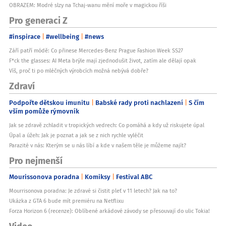
OBRAZEM: Modré slzy na Tchaj-wanu mění moře v magickou říši
Pro generaci Z
#inspirace
#wellbeing
#news
Září patří módě: Co přinese Mercedes-Benz Prague Fashion Week SS27
F*ck the glasses: AI Meta brýle mají zjednodušit život, zatím ale dělají opak
Víš, proč ti po mléčných výrobcích možná nebývá dobře?
Zdraví
Podpořte dětskou imunitu
Babské rady proti nachlazení
S čím
vším pomůže rýmovník
Jak se zdravě zchladit v tropických vedrech: Co pomáhá a kdy už riskujete úpal
Úpal a úžeh: Jak je poznat a jak se z nich rychle vyléčit
Parazité v nás: Kterým se u nás líbí a kde v našem těle je můžeme najít?
Pro nejmenší
Mourissonova poradna
Komiksy
Festival ABC
Mourrisonova poradna: Je zdravé si čistit pleť v 11 letech? Jak na to?
Ukázka z GTA 6 bude mít premiéru na Netflixu
Forza Horizon 6 (recenze): Oblíbené arkádové závody se přesouvají do ulic Tokia!
Video