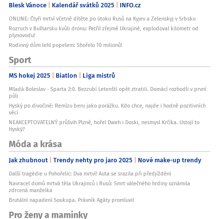
Blesk Vánoce
Kalendář svátků 2025
INFO.cz
ONLINE: Čtyři mrtví včetně dítěte po útoku Rusů na Kyjev a Zelenskyj v Srbsku
Rozruch v Bulharsku kvůli dronu: Patřil zřejmě Ukrajině, explodoval kilometr od
plynovodu!
Rodinný dům lehl popelem: Shořelo 10 milionů!
Sport
MS hokej 2025
Biatlon
Liga mistrů
Mladá Boleslav - Sparta 2:0. Bezzubí Letenští opět ztratili. Domácí rozhodli v první
půli
Hyský po divočině: Remízu beru jako porážku. Kdo chce, najde i hodně pozitivních
věcí
NEAKCEPTOVATELNÝ průšvih Plzně, hořel Dweh i Doski, nesmysl Krčíka. Ustojí to
Hyský?
Móda a krása
Jak zhubnout
Trendy nehty pro jaro 2025
Nové make-up trendy
Další tragédie u Pohořelic: Dva mrtví! Auta se srazila při předjíždění
Navracel domů mrtvá těla Ukrajinců i Rusů: Smrt válečného hrdiny oznámila
zdrcená manželka
Brutální napadení Soukupa. Právník Agáty promluvil
Pro ženy a maminky