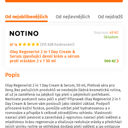
Od nejoblíbenějších
Od nejlevnějších
Od nejdražšíc
Doprava:
49 Kč
Skladem
97 %
(315 628 hodnocení)
Olay Regenerist 2 in 1 Day Cream &
Serum zpevňující denní krém a sérum
proti vráskám 2 v 1 50 ml
500 Kč
Popis
Olay Regenerist 2 in 1 Day Cream & Serum, 50 ml, Pleťová séra pro
ženy, Bez pečujících produktů se neobejde žádná kosmetická rutina,
ať už je zaměřená na jakýkoli typ pleti s jakýmikoli potřebami.
Nechcete podcenit svou péči o pleť? Přípravek Olay Regenerist 2 in 1
Day Cream & Serum vám poslouží jako ideální základ. Podpoří
přirozené kožní funkce, pomůže udržet pleť hydratovanou a v
rovnováze a přispěje k celkově zdravějšímu vzhledu. Vlastnosti:
navrací pleti pevnost a zanechává ji vypnutou navrací pleti svěžest a
mladistvou krásu regeneruje a vitalizuje redukuje vrásky a předchází
jejich vzniku rychle se vstřebává dodává pleti svěžest a jas omlazuje