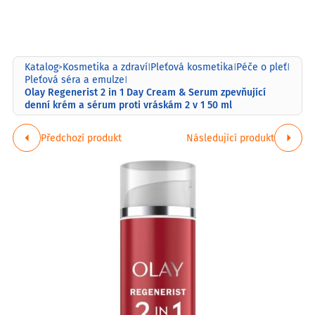
Katalog
Kosmetika a zdraví
Pleťová kosmetika
Péče o pleť
>
|
|
|
Pleťová séra a emulze
|
Olay Regenerist 2 in 1 Day Cream & Serum zpevňující
denní krém a sérum proti vráskám 2 v 1 50 ml
Předchozí produkt
Následující produkt