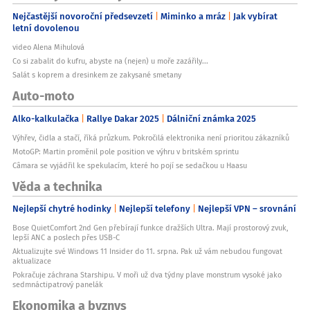
Nejčastější novoroční předsevzetí
Miminko a mráz
Jak vybírat
letní dovolenou
video Alena Mihulová
Co si zabalit do kufru, abyste na (nejen) u moře zazářily...
Salát s koprem a dresinkem ze zakysané smetany
Auto-moto
Alko-kalkulačka
Rallye Dakar 2025
Dálniční známka 2025
Výhřev, čidla a stačí, říká průzkum. Pokročilá elektronika není prioritou zákazníků
MotoGP: Martin proměnil pole position ve výhru v britském sprintu
Câmara se vyjádřil ke spekulacím, které ho pojí se sedačkou u Haasu
Věda a technika
Nejlepší chytré hodinky
Nejlepší telefony
Nejlepší VPN – srovnání
Bose QuietComfort 2nd Gen přebírají funkce dražších Ultra. Mají prostorový zvuk,
lepší ANC a poslech přes USB-C
Aktualizujte své Windows 11 Insider do 11. srpna. Pak už vám nebudou fungovat
aktualizace
Pokračuje záchrana Starshipu. V moři už dva týdny plave monstrum vysoké jako
sedmnáctipatrový panelák
Ekonomika a byznys