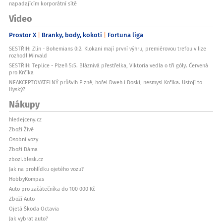
napadajícím korporátní sítě
Video
Prostor X
Branky, body, kokoti
Fortuna liga
SESTŘIH: Zlín - Bohemians 0:2. Klokani mají první výhru, premiérovou trefou v lize
rozhodl Mirvald
SESTŘIH: Teplice - Plzeň 5:5. Bláznivá přestřelka, Viktoria vedla o tři góly. Červená
pro Krčíka
NEAKCEPTOVATELNÝ průšvih Plzně, hořel Dweh i Doski, nesmysl Krčíka. Ustojí to
Hyský?
Nákupy
hledejceny.cz
Zboží Živě
Osobní vozy
Zboží Dáma
zbozi.blesk.cz
Jak na prohlídku ojetého vozu?
HobbyKompas
Auto pro začátečníka do 100 000 Kč
Zboží Auto
Ojetá Škoda Octavia
Jak vybrat auto?