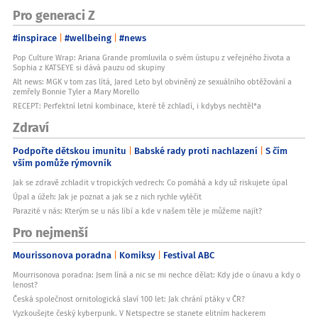
Pro generaci Z
#inspirace
#wellbeing
#news
Pop Culture Wrap: Ariana Grande promluvila o svém ústupu z veřejného života a
Sophia z KATSEYE si dává pauzu od skupiny
Alt news: MGK v tom zas lítá, Jared Leto byl obviněný ze sexuálního obtěžování a
zemřely Bonnie Tyler a Mary Morello
RECEPT: Perfektní letní kombinace, které tě zchladí, i kdybys nechtěl*a
Zdraví
Podpořte dětskou imunitu
Babské rady proti nachlazení
S čím
vším pomůže rýmovník
Jak se zdravě zchladit v tropických vedrech: Co pomáhá a kdy už riskujete úpal
Úpal a úžeh: Jak je poznat a jak se z nich rychle vyléčit
Parazité v nás: Kterým se u nás líbí a kde v našem těle je můžeme najít?
Pro nejmenší
Mourissonova poradna
Komiksy
Festival ABC
Mourrisonova poradna: Jsem líná a nic se mi nechce dělat: Kdy jde o únavu a kdy o
lenost?
Česká společnost ornitologická slaví 100 let: Jak chrání ptáky v ČR?
Vyzkoušejte český kyberpunk. V Netspectre se stanete elitním hackerem