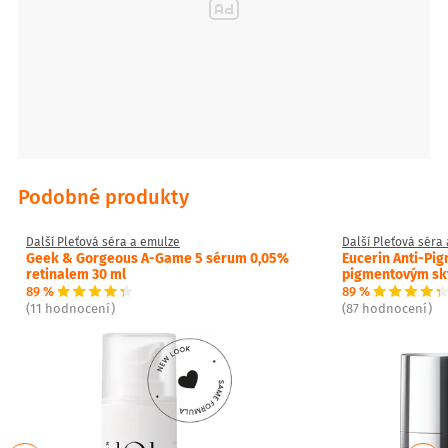
Podobné produkty
Další Pleťová séra a emulze
Další Pleťová séra
Geek & Gorgeous A-Game 5 sérum 0,05%
Eucerin Anti-Pig
retinalem 30 ml
pigmentovým sk
89 %
89 %
(11 hodnocení)
(87 hodnocení)