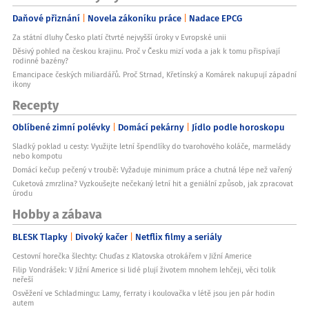
Daňové přiznání
Novela zákoníku práce
Nadace EPCG
Za státní dluhy Česko platí čtvrté nejvyšší úroky v Evropské unii
Děsivý pohled na českou krajinu. Proč v Česku mizí voda a jak k tomu přispívají
rodinné bazény?
Emancipace českých miliardářů. Proč Strnad, Křetínský a Komárek nakupují západní
ikony
Recepty
Oblíbené zimní polévky
Domácí pekárny
Jídlo podle horoskopu
Sladký poklad u cesty: Využijte letní špendlíky do tvarohového koláče, marmelády
nebo kompotu
Domácí kečup pečený v troubě: Vyžaduje minimum práce a chutná lépe než vařený
Cuketová zmrzlina? Vyzkoušejte nečekaný letní hit a geniální způsob, jak zpracovat
úrodu
Hobby a zábava
BLESK Tlapky
Divoký kačer
Netflix filmy a seriály
Cestovní horečka šlechty: Chuďas z Klatovska otrokářem v Jižní Americe
Filip Vondrášek: V Jižní Americe si lidé plují životem mnohem lehčeji, věci tolik
neřeší
Osvěžení ve Schladmingu: Lamy, ferraty i koulovačka v létě jsou jen pár hodin
autem