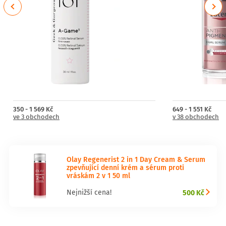
Previous
Next
350 - 1 569 Kč
649 - 1 551 Kč
ve 3 obchodech
v 38 obchodech
Olay Regenerist 2 in 1 Day Cream & Serum
zpevňující denní krém a sérum proti
vráskám 2 v 1 50 ml
500 Kč
Nejnižší cena!