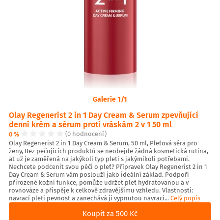
Galerie 1/1
Olay Regenerist 2 in 1 Day Cream & Serum zpevňující
denní krém a sérum proti vráskám 2 v 1 50 ml
0 %
(0 hodnocení)
Olay Regenerist 2 in 1 Day Cream & Serum, 50 ml, Pleťová séra pro
ženy, Bez pečujících produktů se neobejde žádná kosmetická rutina,
ať už je zaměřená na jakýkoli typ pleti s jakýmikoli potřebami.
Nechcete podcenit svou péči o pleť? Přípravek Olay Regenerist 2 in 1
Day Cream & Serum vám poslouží jako ideální základ. Podpoří
přirozené kožní funkce, pomůže udržet pleť hydratovanou a v
rovnováze a přispěje k celkově zdravějšímu vzhledu. Vlastnosti:
navrací pleti pevnost a zanechává ji vypnutou navrací...
Celý popis
Koupit za 500 Kč