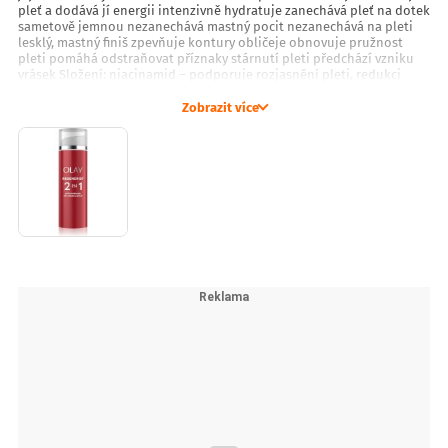
pleť a dodává jí energii intenzivně hydratuje zanechává pleť na dotek
sametově jemnou nezanechává mastný pocit nezanechává na pleti
lesklý, mastný finiš zpevňuje kontury obličeje obnovuje pružnost
pleti pomáhá odstraňovat příznaky stárnutí pleti předchází vzniku
vrásek Složení: niacinamid – podporuje rozjasnění pleti, redukci
pigmentových skvrn, barevné sjednocení a vyhlazení nerovné textury,
pomáhá posílit ochrannou kožní bariéru a zlepšit tak úroveň
Zobrazit více
hydratace pleti peptidy – mají hydratační, vyhlazující a zjemňující
účinky, pomáhají redukovat viditelnost vrásek, podporují pevnost a
pružnost kůže, dodávají zdravý, sjednocený a zářivý vzhled a posilují
kožní bariéru Jak používat: Naneste krouživými pohyby na čistou tvář
a krk a jemně vmasírujte. Používejte každé ráno a/nebo večer.