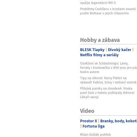
využije legendární MX-5
Problémy Cadillacu s brzdami souvisí
podle Bottase s jejich chlazením
Hobby a zábava
BLESK Tlapky
Divoký kačer
Netflix filmy a seriály
Osvěžení ve Schladmingu: Lamy,
ferraty i koulovačka v létě jsou jen pá
hodin autem
Tipy na víkend: Harry Potter na
výstavě! Folklor, bitvy i setkání vodní
Přibývá paniky na dovolené: Vnuka
paní Soni v hotelu poštípaly štěnice!
Lékaři varují
Video
Prostor X
Branky, body, kokot
Fortuna liga
Milan Knížák pohřeb