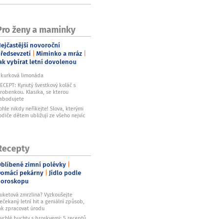
Pro ženy a maminky
ejčastější novoroční
ředsevzetí
Miminko a mráz
ak vybírat letní dovolenou
kurková limonáda
ECEPT: Kynutý švestkový koláč s
robenkou. Klasika, se kterou
abodujete
ohle nikdy neříkejte! Slova, kterými
odiče dětem ubližují ze všeho nejvíc
Recepty
blíbené zimní polévky
omácí pekárny
Jídlo podle
horoskopu
uketová zmrzlina? Vyzkoušejte
ečekaný letní hit a geniální způsob,
ak zpracovat úrodu
ychlé buchty s broskvemi: 5 receptů