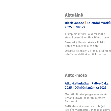
Aktuálně
Blesk Vánoce
Kalendář svátků
2025
INFO.cz
Trump má utrum: Soud rozhodl o
stavbě tanečního sálu v Bílém domě
Sezemský: Ruská raketa v Polsku.
Babiš za ním stojí a co dál?
ONLINE: Zelenskyj v Srbsku a Ukrajin
udeřila na další sklad Wildberries
Auto-moto
Alko-kalkulačka
Rallye Dakar
2025
Dálniční známka 2025
MotoGP: Páteční program ve Velké
Británii uzavřel rekordním časem
Bezzecchi
Další klasická corvette s dobrými
jízdními vlastnostmi? Mitsuoka znovu