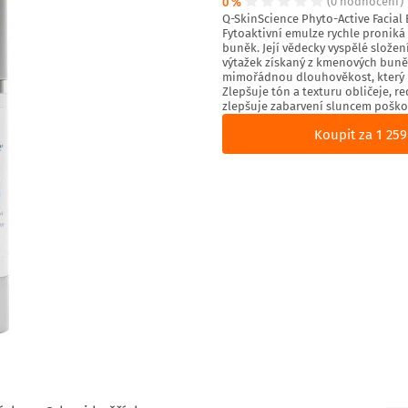
0 %
(0 hodnocení)
Q-SkinScience Phyto-Active Facial E
Fytoaktivní emulze rychle proni
buněk. Její vědecky vyspělé složen
výtažek získaný z kmenových buněk
mimořádnou dlouhověkost, který p
Zlepšuje tón a texturu obličeje, r
zlepšuje zabarvení sluncem poškoze
Koupit za 1 259