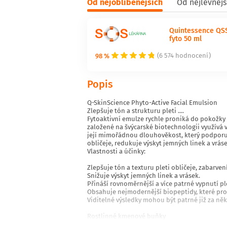
Od nejoblíbenějších
Od nejlevnějš
Quintessence QSS
fyto 50 ml
98 %
(6 574 hodnocení)
Popis
Q-SkinScience Phyto-Active Facial Emulsion
Zlepšuje tón a strukturu pleti ....
Fytoaktivní emulze rychle proniká do pokožky
založené na švýcarské biotechnologii využívá
její mimořádnou dlouhověkost, který podporuje
obličeje, redukuje výskyt jemných linek a vrás
Vlastnosti a účinky:
Zlepšuje tón a texturu pleti obličeje, zabarv
Snižuje výskyt jemných linek a vrásek.
Přináší rovnoměrnější a více patrné vypnutí ple
Obsahuje nejmodernější biopeptidy, které pro
Viditelné výsledky mohou být patrné již za ně
Rostlinné kmenové buňky
jsou mimořádně bezpečné, účinné a ve švýcarsk