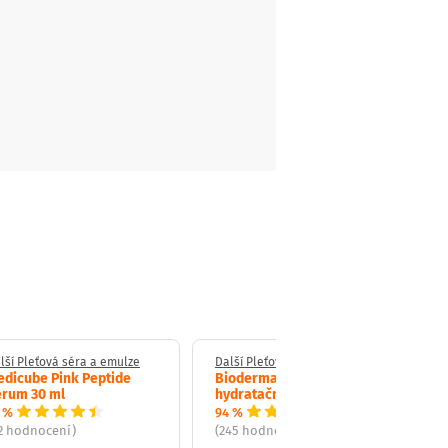
lší Pleťová séra a emulze
Další Pleťová séra a emulze
dicube Pink Peptide
Bioderma Hydrabio sérum
erum 30 ml
hydratační 40 ml
 %
94 %
2 hodnocení)
(245 hodnocení)