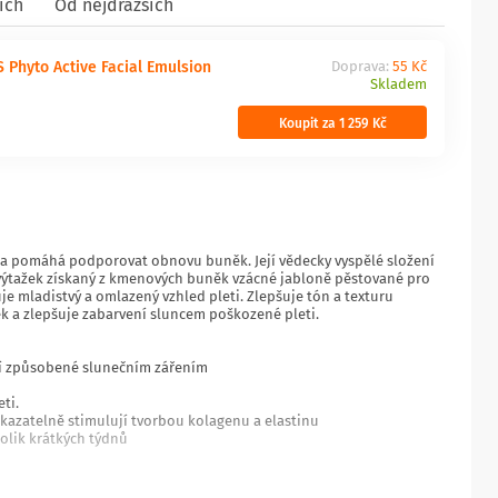
ích
Od nejdražších
 Phyto Active Facial Emulsion
Doprava:
55 Kč
Skladem
Koupit za 1 259 Kč
 a pomáhá podporovat obnovu buněk. Její vědecky vyspělé složení
 výtažek získaný z kmenových buněk vzácné jabloně pěstované pro
 mladistvý a omlazený vzhled pleti. Zlepšuje tón a texturu
ek a zlepšuje zabarvení sluncem poškozené pleti.
ení způsobené slunečním zářením
ti.
kazatelně stimulují tvorbou kolagenu a elastinu
kolik krátkých týdnů
ých klinických studiích bylo prokázáno, že: