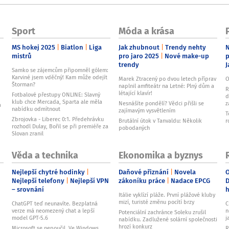
Sport
Móda a krása
MS hokej 2025
Biatlon
Liga
Jak zhubnout
Trendy nehty
N
mistrů
pro jaro 2025
Nové make-up
p
trendy
J
Samko se zájemcům připomněl gólem:
Karviné jsem vděčný! Kam může odejít
Marek Ztracený po dvou letech příprav
O
Štorman?
naplnil amfiteátr na Letné: Plný dům a
R
létající klavír!
Fotbalové přestupy ONLINE: Slavný
d
klub chce Mercada, Sparta ale měla
Nesnášíte pondělí? Vědci přišli se
z
a
nabídku odmítnout
zajímavým vysvětlením
T
Zbrojovka - Liberec 0:1. Předehrávku
Brutální útok v Tanvaldu: Několik
r
rozhodl Dulay, Bořil se při premiéře za
pobodaných
Slovan zranil
Věda a technika
Ekonomika a byznys
Nejlepší chytré hodinky
Daňové přiznání
Novela
O
Nejlepší telefony
Nejlepší VPN
zákoníku práce
Nadace EPCG
D
– srovnání
Itálie vyklízí pláže. První plážové kluby
mizí, turisté změnu pocítí brzy
ChatGPT teď neunavíte. Bezplatná
C
verze má neomezený chat a lepší
n
Potenciální zachránce Soleku zrušil
model GPT-5.6
j
nabídku. Zadlužené solární společnosti
hrozí konkurz
Microsoft se nepoučil. Ve Windows
R