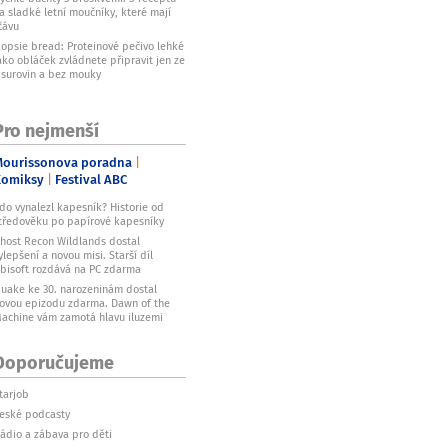
a sladké letní moučníky, které mají
ťávu
opsie bread: Proteinové pečivo lehké
ako obláček zvládnete připravit jen ze
 surovin a bez mouky
Pro nejmenší
ourissonova poradna
Komiksy
Festival ABC
do vynalezl kapesník? Historie od
tředověku po papírové kapesníky
host Recon Wildlands dostal
ylepšení a novou misi. Starší díl
bisoft rozdává na PC zdarma
uake ke 30. narozeninám dostal
ovou epizodu zdarma. Dawn of the
achine vám zamotá hlavu iluzemi
Doporučujeme
tarjob
eské podcasty
ádio a zábava pro děti