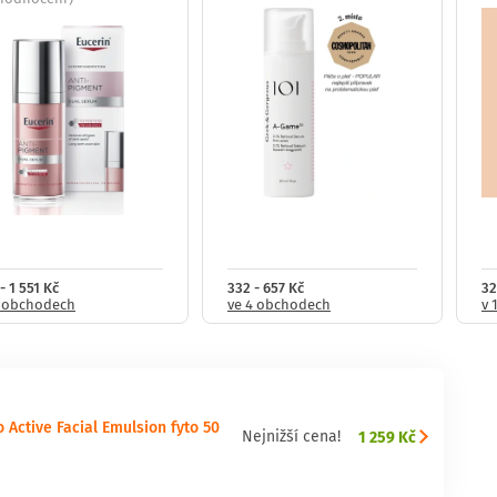
- 1 551 Kč
332 - 657 Kč
32
8 obchodech
ve 4 obchodech
v 
Active Facial Emulsion fyto 50
1 259 Kč
Nejnižší cena!