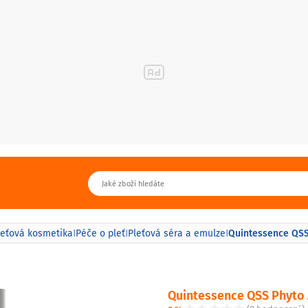
Quintessence QSS 
leťová kosmetika
Péče o pleť
Pleťová séra a emulze
|
|
|
Quintessence QSS Phyto A