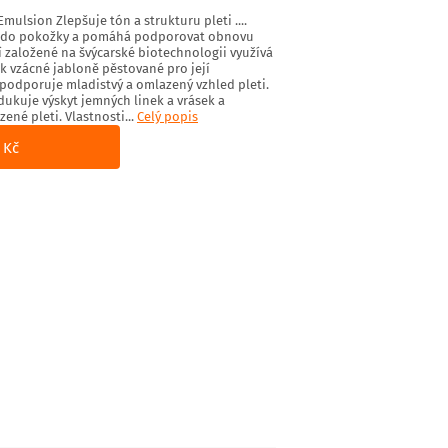
mulsion Zlepšuje tón a strukturu pleti ....
ká do pokožky a pomáhá podporovat obnovu
í založené na švýcarské biotechnologii využívá
 vzácné jabloně pěstované pro její
odporuje mladistvý a omlazený vzhled pleti.
edukuje výskyt jemných linek a vrásek a
né pleti. Vlastnosti...
Celý popis
 Kč