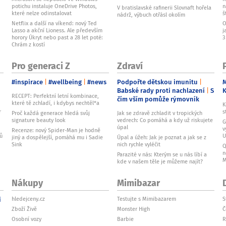
potichu instaluje OneDrive Photos,
n
V bratislavské rafinerii Slovnaft hořela
které nelze odinstalovat
š
nádrž, výbuch otřásl okolím
Netflix a další na víkend: nový Ted
O
Lasso a akční Lioness. Ale především
j
horory Úkryt nebo past a 28 let poté:
3
Chrám z kostí
Pro generaci Z
Zdraví
#inspirace
#wellbeing
#news
Podpořte dětskou imunitu
M
Babské rady proti nachlazení
S
RECEPT: Perfektní letní kombinace,
čím vším pomůže rýmovník
které tě zchladí, i kdybys nechtěl*a
K
r
s
Proč každá generace hledá svůj
Jak se zdravě zchladit v tropických
signature beauty look
vedrech: Co pomáhá a kdy už riskujete
G
úpal
v
Recenze: nový Spider-Man je hodně
ků
U
jiný a dospělejší, pomáhá mu i Sadie
Úpal a úžeh: Jak je poznat a jak se z
Sink
nich rychle vyléčit
Q
n
Parazité v nás: Kterým se u nás líbí a
M
kde v našem těle je můžeme najít?
Nákupy
Mimibazar
i
hledejceny.cz
Testujte s Mimibazarem
S
Zboží Živě
Monster High
Č
Osobní vozy
Barbie
R