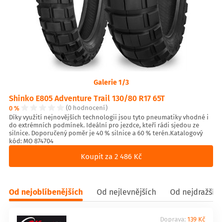
Galerie 1/3
Shinko E805 Adventure Trail 130/80 R17 65T
0 %
(0 hodnocení)
Díky využití nejnovějších technologii jsou tyto pneumatiky vhodné i
do extrémních podmínek. Ideální pro jezdce, kteří rádi sjedou ze
silnice. Doporučený poměr je 40 % silnice a 60 % terén.Katalogový
kód: MO 874704
Koupit za 2 486 Kč
Od nejoblíbenějších
Od nejlevnějších
Od nejdražšíc
Doprava:
139 Kč