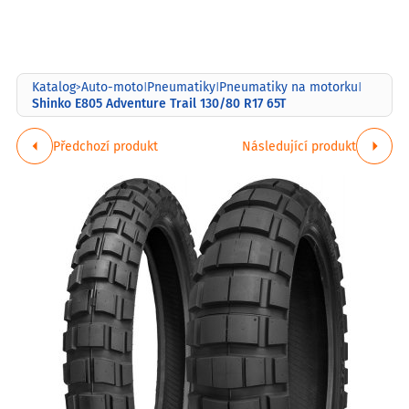
Katalog
Auto-moto
Pneumatiky
Pneumatiky na motorku
>
|
|
|
Shinko E805 Adventure Trail 130/80 R17 65T
Předchozí produkt
Následující produkt