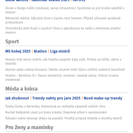
Ebola v Kongu může zmutovat, varují zdravotníci. Epidemie je prý druhá největší v
historii
Německá média: Výbušný dron v Lipsku nesl Semtex. Případ převzala spolková
prokuratura
Teroristický útok Rusů v Lipsku!? Dron s výbušninou se našel u Antonova plného
munice
Sport
MS hokej 2025
Biatlon
Liga mistrů
Hradec hrál velice dobře, ale kvalita soupeře byla znát. Prohra na hřišti, výhra v
hledišti
Kozlovi vyšla změna formace: Takhle chceme hrát! Výhru zařídili sváteční hlavičkáři
Hradec - Besiktas 0:1. Šance domácích, červená i smolný odraz. Votroci budou
dotahovat
Móda a krása
Jak zhubnout
Trendy nehty pro jaro 2025
Nové make-up trendy
Šmiky šmiky u Bereniky. Kohoutová se rozhodla zásadně změnit účes
Kuchař Kašpárek slavil po boku krásky: Dojemné přání k narozeninám
Šokující video ukazuje zkázu na palubě: Prudký propad letadla o desítky metrů!
Pro ženy a maminky