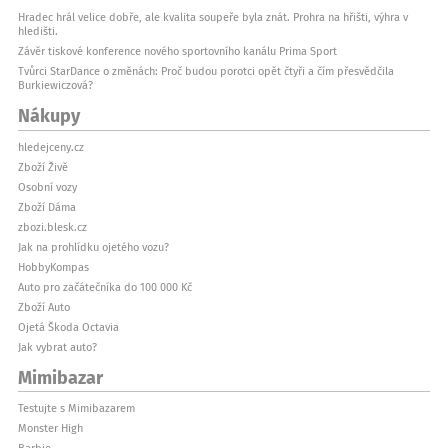
Hradec hrál velice dobře, ale kvalita soupeře byla znát. Prohra na hřišti, výhra v
hledišti.
Závěr tiskové konference nového sportovního kanálu Prima Sport
Tvůrci StarDance o změnách: Proč budou porotci opět čtyři a čím přesvědčila
Burkiewiczová?
Nákupy
hledejceny.cz
Zboží Živě
Osobní vozy
Zboží Dáma
zbozi.blesk.cz
Jak na prohlídku ojetého vozu?
HobbyKompas
Auto pro začátečníka do 100 000 Kč
Zboží Auto
Ojetá Škoda Octavia
Jak vybrat auto?
Mimibazar
Testujte s Mimibazarem
Monster High