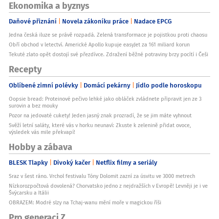
Ekonomika a byznys
Daňové přiznání
Novela zákoníku práce
Nadace EPCG
Jedna česká iluze se právě rozpadá. Zelená transformace je pojistkou proti chaosu
Obří obchod v letectví. Americké Apollo kupuje easyJet za 161 miliard korun
Tekuté zlato opět dostojí své přezdívce. Zdražení běžné potraviny brzy pocítí i Češi
Recepty
Oblíbené zimní polévky
Domácí pekárny
Jídlo podle horoskopu
Oopsie bread: Proteinové pečivo lehké jako obláček zvládnete připravit jen ze 3
surovin a bez mouky
Pozor na jedovaté cukety! Jeden jasný znak prozradí, že se jim máte vyhnout
Svěží letní saláty, které vás v horku neunaví: Zkuste k zelenině přidat ovoce,
výsledek vás mile překvapí!
Hobby a zábava
BLESK Tlapky
Divoký kačer
Netflix filmy a seriály
Sraz v šest ráno. Vrchol festivalu Tóny Dolomit zazní za úsvitu ve 3000 metrech
Nízkorozpočtová dovolená? Chorvatsko jedno z nejdražších v Evropě! Levněji je i ve
Švýcarsku a Itálii
OBRAZEM: Modré slzy na Tchaj-wanu mění moře v magickou říši
Pro generaci Z