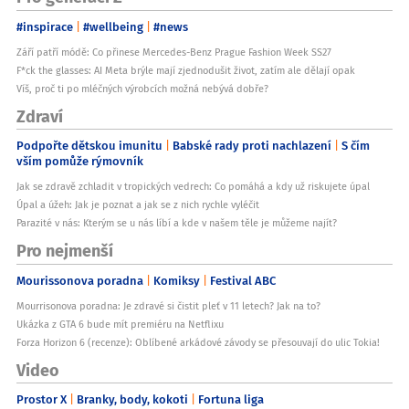
#inspirace
#wellbeing
#news
Září patří módě: Co přinese Mercedes-Benz Prague Fashion Week SS27
F*ck the glasses: AI Meta brýle mají zjednodušit život, zatím ale dělají opak
Víš, proč ti po mléčných výrobcích možná nebývá dobře?
Zdraví
Podpořte dětskou imunitu
Babské rady proti nachlazení
S čím
vším pomůže rýmovník
Jak se zdravě zchladit v tropických vedrech: Co pomáhá a kdy už riskujete úpal
Úpal a úžeh: Jak je poznat a jak se z nich rychle vyléčit
Parazité v nás: Kterým se u nás líbí a kde v našem těle je můžeme najít?
Pro nejmenší
Mourissonova poradna
Komiksy
Festival ABC
Mourrisonova poradna: Je zdravé si čistit pleť v 11 letech? Jak na to?
Ukázka z GTA 6 bude mít premiéru na Netflixu
Forza Horizon 6 (recenze): Oblíbené arkádové závody se přesouvají do ulic Tokia!
Video
Prostor X
Branky, body, kokoti
Fortuna liga