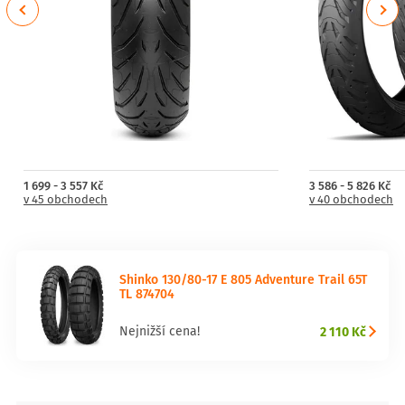
Previous
Next
1 699 - 3 557 Kč
3 586 - 5 826 Kč
v 45 obchodech
v 40 obchodech
Shinko 130/80-17 E 805 Adventure Trail 65T
TL 874704
2 110 Kč
Nejnižší cena!