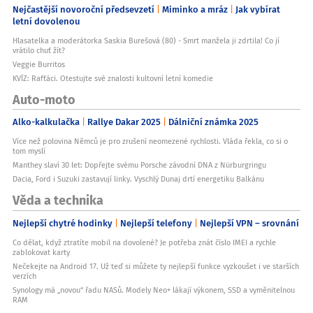
Nejčastější novoroční předsevzetí
Miminko a mráz
Jak vybírat
letní dovolenou
Hlasatelka a moderátorka Saskia Burešová (80) - Smrt manžela ji zdrtila! Co jí
vrátilo chuť žít?
Veggie Burritos
KVÍZ: Rafťáci. Otestujte své znalosti kultovní letní komedie
Auto-moto
Alko-kalkulačka
Rallye Dakar 2025
Dálniční známka 2025
Více než polovina Němců je pro zrušení neomezené rychlosti. Vláda řekla, co si o
tom myslí
Manthey slaví 30 let: Dopřejte svému Porsche závodní DNA z Nürburgringu
Dacia, Ford i Suzuki zastavují linky. Vyschlý Dunaj drtí energetiku Balkánu
Věda a technika
Nejlepší chytré hodinky
Nejlepší telefony
Nejlepší VPN – srovnání
Co dělat, když ztratíte mobil na dovolené? Je potřeba znát číslo IMEI a rychle
zablokovat karty
Nečekejte na Android 17. Už teď si můžete ty nejlepší funkce vyzkoušet i ve starších
verzích
Synology má „novou“ řadu NASů. Modely Neo+ lákají výkonem, SSD a vyměnitelnou
RAM