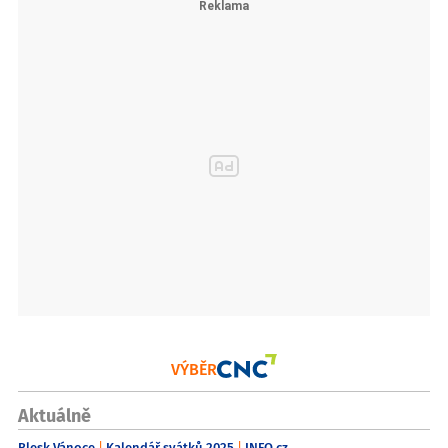
VÝBĚR
Aktuálně
Blesk Vánoce
Kalendář svátků 2025
INFO.cz