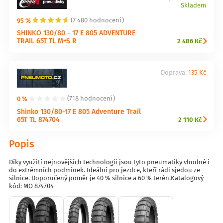
Skladem
95 %
(7 480 hodnocení)
SHINKO 130/80 - 17 E 805 ADVENTURE
TRAIL 65T TL M+S R
2 486 Kč
Doprava:
135 Kč
0 %
(718 hodnocení)
Shinko 130/80-17 E 805 Adventure Trail
65T TL 874704
2 110 Kč
Popis
Díky využití nejnovějších technologii jsou tyto pneumatiky vhodné i
do extrémních podmínek. Ideální pro jezdce, kteří rádi sjedou ze
silnice. Doporučený poměr je 40 % silnice a 60 % terén.Katalogový
kód: MO 874704