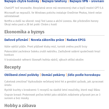
Nejlepší chytré hodinky
Nejlepší telefony
Nejlepší VPN – srovnání
ChatGPT teď neunavíte. Bezplatná verze má neomezený chat a lepší model GPT-5.6
Microsoft se nepoučil. Ve Windows potichu instaluje OneDrive Photos, které nelze
odinstalovat
Netflix a další na víkend: nový Ted Lasso a akční Lioness. Ale především horory
Úkryt nebo past a 28 let poté: Chrám z kostí
Ekonomika a byznys
Daňové přiznání
Novela zákoníku práce
Nadace EPCG
Itálie vyklízí pláže. První plážové kluby mizí, turisté změnu pocítí brzy
Potenciální zachránce Soleku zrušil nabídku. Zadlužené solární společnosti hrozí
konkurz
V bratislavské rafinerii Slovnaft hořela nádrž, výbuch otřásl okolím
Recepty
Oblíbené zimní polévky
Domácí pekárny
Jídlo podle horoskopu
Cuketová zmrzlina? Vyzkoušejte nečekaný letní hit a geniální způsob, jak zpracovat
úrodu
Rychlé buchty s broskvemi: 5 receptů na sladké letní moučníky, které mají šťávu
Oopsie bread: Proteinové pečivo lehké jako obláček zvládnete připravit jen ze 3
surovin a bez mouky
Hobby a zábava