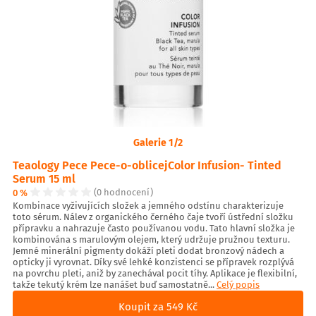
Galerie 1/2
Teaology Pece Pece-o-oblicejColor Infusion- Tinted
Serum 15 ml
0 %
(0 hodnocení)
Kombinace vyživujících složek a jemného odstínu charakterizuje
toto sérum. Nálev z organického černého čaje tvoří ústřední složku
přípravku a nahrazuje často používanou vodu. Tato hlavní složka je
kombinována s marulovým olejem, který udržuje pružnou texturu.
Jemné minerální pigmenty dokáží pleti dodat bronzový nádech a
opticky ji vyrovnat. Díky své lehké konzistenci se přípravek rozplývá
na povrchu pleti, aniž by zanechával pocit tíhy. Aplikace je flexibilní,
takže tekutý krém lze nanášet buď samostatně...
Celý popis
Koupit za 549 Kč