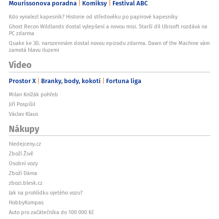
Mourissonova poradna
Komiksy
Festival ABC
Kdo vynalezl kapesník? Historie od středověku po papírové kapesníky
Ghost Recon Wildlands dostal vylepšení a novou misi. Starší díl Ubisoft rozdává na
PC zdarma
Quake ke 30. narozeninám dostal novou epizodu zdarma. Dawn of the Machine vám
zamotá hlavu iluzemi
Video
Prostor X
Branky, body, kokoti
Fortuna liga
Milan Knížák pohřeb
Jiří Pospíšil
Václav Klaus
Nákupy
hledejceny.cz
Zboží Živě
Osobní vozy
Zboží Dáma
zbozi.blesk.cz
Jak na prohlídku ojetého vozu?
HobbyKompas
Auto pro začátečníka do 100 000 Kč