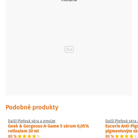
Podobné produkty
Další Pleťová séra a emulze
Další Pleťová séra
Geek & Gorgeous A-Game 5 sérum 0,05%
Eucerin Anti-Pig
retinalem 30 ml
pigmentovým sk
89 %
89 %