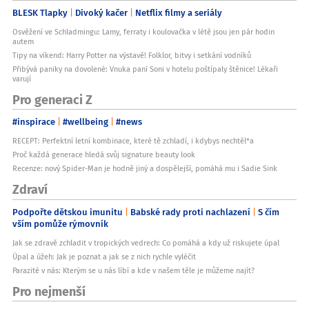
BLESK Tlapky
Divoký kačer
Netflix filmy a seriály
Osvěžení ve Schladmingu: Lamy, ferraty i koulovačka v létě jsou jen pár hodin
autem
Tipy na víkend: Harry Potter na výstavě! Folklor, bitvy i setkání vodníků
Přibývá paniky na dovolené: Vnuka paní Soni v hotelu poštípaly štěnice! Lékaři
varují
Pro generaci Z
#inspirace
#wellbeing
#news
RECEPT: Perfektní letní kombinace, které tě zchladí, i kdybys nechtěl*a
Proč každá generace hledá svůj signature beauty look
Recenze: nový Spider-Man je hodně jiný a dospělejší, pomáhá mu i Sadie Sink
Zdraví
Podpořte dětskou imunitu
Babské rady proti nachlazení
S čím
vším pomůže rýmovník
Jak se zdravě zchladit v tropických vedrech: Co pomáhá a kdy už riskujete úpal
Úpal a úžeh: Jak je poznat a jak se z nich rychle vyléčit
Parazité v nás: Kterým se u nás líbí a kde v našem těle je můžeme najít?
Pro nejmenší