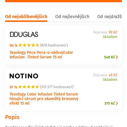
Od nejoblíbenějších
Od nejlevnějších
Od nejdražšíc
Doprava:
99 Kč
Skladem
96 %
(878 hodnocení)
Teaology Pece Pece-o-oblicejColor
Infusion- Tinted Serum 15 ml
549 Kč
Doprava:
49 Kč
Skladem
97 %
(315 577 hodnocení)
Teaology Color Infusion Tinted Serum
tónující sérum pro okamžitý bronzový
efekt 15 ml
375 Kč
Popis