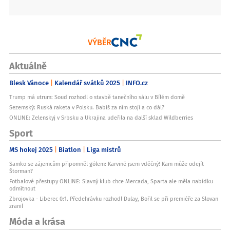
VÝBĚR
Aktuálně
Blesk Vánoce
Kalendář svátků 2025
INFO.cz
Trump má utrum: Soud rozhodl o stavbě tanečního sálu v Bílém domě
Sezemský: Ruská raketa v Polsku. Babiš za ním stojí a co dál?
ONLINE: Zelenskyj v Srbsku a Ukrajina udeřila na další sklad Wildberries
Sport
MS hokej 2025
Biatlon
Liga mistrů
Samko se zájemcům připomněl gólem: Karviné jsem vděčný! Kam může odejít
Štorman?
Fotbalové přestupy ONLINE: Slavný klub chce Mercada, Sparta ale měla nabídku
odmítnout
Zbrojovka - Liberec 0:1. Předehrávku rozhodl Dulay, Bořil se při premiéře za Slovan
zranil
Móda a krása