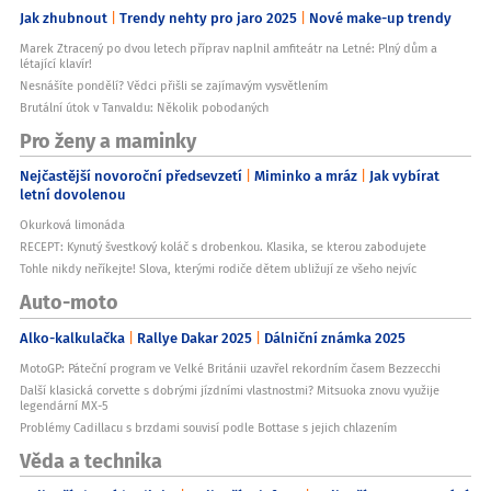
Jak zhubnout
Trendy nehty pro jaro 2025
Nové make-up trendy
Marek Ztracený po dvou letech příprav naplnil amfiteátr na Letné: Plný dům a
létající klavír!
Nesnášíte pondělí? Vědci přišli se zajímavým vysvětlením
Brutální útok v Tanvaldu: Několik pobodaných
Pro ženy a maminky
Nejčastější novoroční předsevzetí
Miminko a mráz
Jak vybírat
letní dovolenou
Okurková limonáda
RECEPT: Kynutý švestkový koláč s drobenkou. Klasika, se kterou zabodujete
Tohle nikdy neříkejte! Slova, kterými rodiče dětem ubližují ze všeho nejvíc
Auto-moto
Alko-kalkulačka
Rallye Dakar 2025
Dálniční známka 2025
MotoGP: Páteční program ve Velké Británii uzavřel rekordním časem Bezzecchi
Další klasická corvette s dobrými jízdními vlastnostmi? Mitsuoka znovu využije
legendární MX-5
Problémy Cadillacu s brzdami souvisí podle Bottase s jejich chlazením
Věda a technika