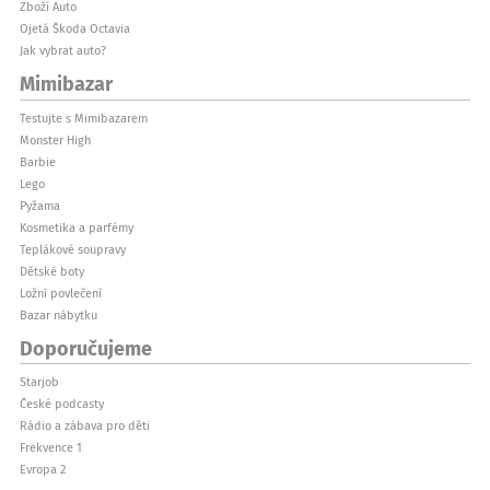
Zboží Auto
Ojetá Škoda Octavia
Jak vybrat auto?
Mimibazar
Testujte s Mimibazarem
Monster High
Barbie
Lego
Pyžama
Kosmetika a parfémy
Teplákové soupravy
Dětské boty
Ložní povlečení
Bazar nábytku
Doporučujeme
Starjob
České podcasty
Rádio a zábava pro děti
Frekvence 1
Evropa 2