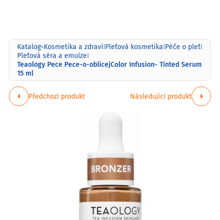
Katalog
Kosmetika a zdraví
Pleťová kosmetika
Péče o pleť
>
|
|
|
Pleťová séra a emulze
|
Teaology Pece Pece-o-oblicejColor Infusion- Tinted Serum
15 ml
Předchozí produkt
Následující produkt