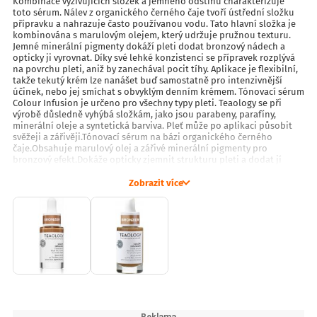
Kombinace vyživujících složek a jemného odstínu charakterizuje
toto sérum. Nálev z organického černého čaje tvoří ústřední složku
přípravku a nahrazuje často používanou vodu. Tato hlavní složka je
kombinována s marulovým olejem, který udržuje pružnou texturu.
Jemné minerální pigmenty dokáží pleti dodat bronzový nádech a
opticky ji vyrovnat. Díky své lehké konzistenci se přípravek rozplývá
na povrchu pleti, aniž by zanechával pocit tíhy. Aplikace je flexibilní,
takže tekutý krém lze nanášet buď samostatně pro intenzivnější
účinek, nebo jej smíchat s obvyklým denním krémem. Tónovací sérum
Colour Infusion je určeno pro všechny typy pleti. Teaology se při
výrobě důsledně vyhýbá složkám, jako jsou parabeny, parafíny,
minerální oleje a syntetická barviva. Pleť může po aplikaci působit
svěžeji a zářivěji.Tónovací sérum na bázi organického černého
čaje.Obsahuje marulový olej a zářivé minerální pigmenty pro
bronzový efekt.Dokáže opticky zjemnit strukturu pleti a dodat jí
zářivostNeobsahuje parabeny, parafíny a minerální olejeVhodný pro
všechny typy pleti
Zobrazit více