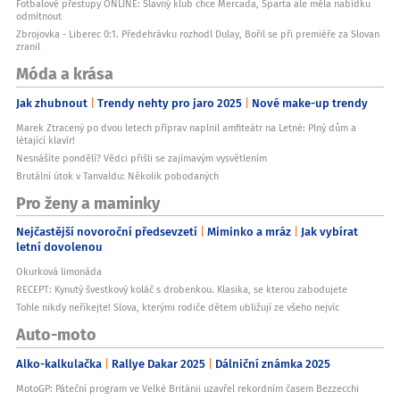
Fotbalové přestupy ONLINE: Slavný klub chce Mercada, Sparta ale měla nabídku
odmítnout
Zbrojovka - Liberec 0:1. Předehrávku rozhodl Dulay, Bořil se při premiéře za Slovan
zranil
Móda a krása
Jak zhubnout
Trendy nehty pro jaro 2025
Nové make-up trendy
Marek Ztracený po dvou letech příprav naplnil amfiteátr na Letné: Plný dům a
létající klavír!
Nesnášíte pondělí? Vědci přišli se zajímavým vysvětlením
Brutální útok v Tanvaldu: Několik pobodaných
Pro ženy a maminky
Nejčastější novoroční předsevzetí
Miminko a mráz
Jak vybírat
letní dovolenou
Okurková limonáda
RECEPT: Kynutý švestkový koláč s drobenkou. Klasika, se kterou zabodujete
Tohle nikdy neříkejte! Slova, kterými rodiče dětem ubližují ze všeho nejvíc
Auto-moto
Alko-kalkulačka
Rallye Dakar 2025
Dálniční známka 2025
MotoGP: Páteční program ve Velké Británii uzavřel rekordním časem Bezzecchi