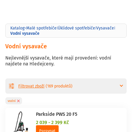
Katalog
Malé spotřebiče
Úklidové spotřebiče
Vysavače
>
|
|
|
Vodní vysavače
Vodní vysavače
Nejlevnější vysavače, které mají provedení: vodní
najdete na Hledejceny.
Filtrovat zboží
(169 produktů)
vodní
Parkside PWS 20 F5
2 039 - 2 399 Kč
Porovnat