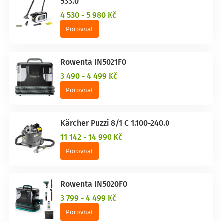
533.0
4 530 - 5 980 Kč
Porovnat
Rowenta IN5021F0
3 490 - 4 499 Kč
Porovnat
Kärcher Puzzi 8/1 C 1.100-240.0
11 142 - 14 990 Kč
Porovnat
Rowenta IN5020F0
3 799 - 4 499 Kč
Porovnat