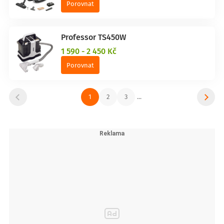
Porovnat
Professor TS450W
1 590 - 2 450 Kč
Porovnat
1
2
3
...