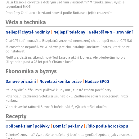
Další klasická corvette s dobrými jízdními vlastnostmi? Mitsuoka znovu využije
legendární MX-5
Problémy Cadillacu s brzdami souvisí podle Bottase s jejich chlazením
Věda a technika
Nejlepší chytré hodinky
Nejlepší telefony
Nejlepší VPN – srovnání
ChatGPT teď neunavíte. Bezplatná verze má neomezený chat a lepší model GPT-5.6
Microsoft se nepoučil. Ve Windows potichu instaluje OneDrive Photos, které nelze
odinstalovat
Netflix a další na víkend: nový Ted Lasso a akční Lioness. Ale především horory
Úkryt nebo past a 28 let poté: Chrám z kostí
Ekonomika a byznys
Daňové přiznání
Novela zákoníku práce
Nadace EPCG
Itálie vyklízí pláže. První plážové kluby mizí, turisté změnu pocítí brzy
Potenciální zachránce Soleku zrušil nabídku. Zadlužené solární společnosti hrozí
konkurz
V bratislavské rafinerii Slovnaft hořela nádrž, výbuch otřásl okolím
Recepty
Oblíbené zimní polévky
Domácí pekárny
Jídlo podle horoskopu
Cuketová zmrzlina? Vyzkoušejte nečekaný letní hit a geniální způsob, jak zpracovat