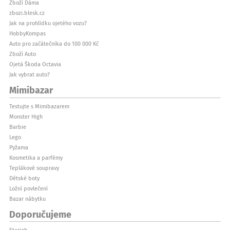
Zboží Dáma
zbozi.blesk.cz
Jak na prohlídku ojetého vozu?
HobbyKompas
Auto pro začátečníka do 100 000 Kč
Zboží Auto
Ojetá Škoda Octavia
Jak vybrat auto?
Mimibazar
Testujte s Mimibazarem
Monster High
Barbie
Lego
Pyžama
Kosmetika a parfémy
Teplákové soupravy
Dětské boty
Ložní povlečení
Bazar nábytku
Doporučujeme