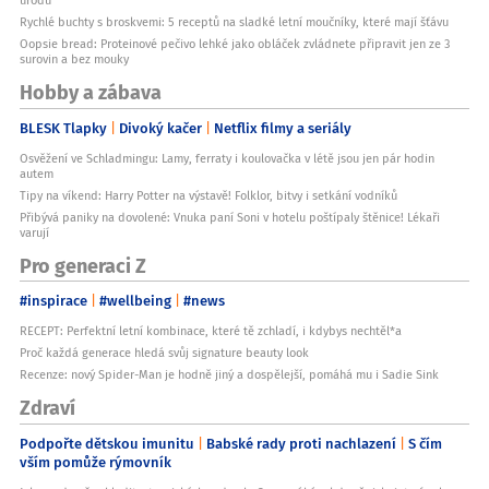
úrodu
Rychlé buchty s broskvemi: 5 receptů na sladké letní moučníky, které mají šťávu
Oopsie bread: Proteinové pečivo lehké jako obláček zvládnete připravit jen ze 3
surovin a bez mouky
Hobby a zábava
BLESK Tlapky
Divoký kačer
Netflix filmy a seriály
Osvěžení ve Schladmingu: Lamy, ferraty i koulovačka v létě jsou jen pár hodin
autem
Tipy na víkend: Harry Potter na výstavě! Folklor, bitvy i setkání vodníků
Přibývá paniky na dovolené: Vnuka paní Soni v hotelu poštípaly štěnice! Lékaři
varují
Pro generaci Z
#inspirace
#wellbeing
#news
RECEPT: Perfektní letní kombinace, které tě zchladí, i kdybys nechtěl*a
Proč každá generace hledá svůj signature beauty look
Recenze: nový Spider-Man je hodně jiný a dospělejší, pomáhá mu i Sadie Sink
Zdraví
Podpořte dětskou imunitu
Babské rady proti nachlazení
S čím
vším pomůže rýmovník