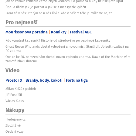
Jak se zdravě zchladit v tropických vedrech: Co pomáhá a kdy už riskujete úpal
Úpal a úžeh: Jak je poznat a jak se z nich rychle vyléčit
Parazité v nás: Kterým se u nás líbí a kde v našem těle je můžeme najít?
Pro nejmenší
Mourissonova poradna
Komiksy
Festival ABC
Kdo vynalezl kapesník? Historie od středověku po papírové kapesníky
Ghost Recon Wildlands dostal vylepšení a novou misi. Starší díl Ubisoft rozdává na
PC zdarma
Quake ke 30. narozeninám dostal novou epizodu zdarma. Dawn of the Machine vám
zamotá hlavu iluzemi
Video
Prostor X
Branky, body, kokoti
Fortuna liga
Milan Knížák pohřeb
Jiří Pospíšil
Václav Klaus
Nákupy
hledejceny.cz
Zboží Živě
Osobní vozy