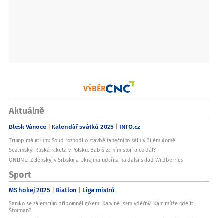
VÝBĚR
Aktuálně
Blesk Vánoce
Kalendář svátků 2025
INFO.cz
Trump má utrum: Soud rozhodl o stavbě tanečního sálu v Bílém domě
Sezemský: Ruská raketa v Polsku. Babiš za ním stojí a co dál?
ONLINE: Zelenskyj v Srbsku a Ukrajina udeřila na další sklad Wildberries
Sport
MS hokej 2025
Biatlon
Liga mistrů
Samko se zájemcům připomněl gólem: Karviné jsem vděčný! Kam může odejít
Štorman?