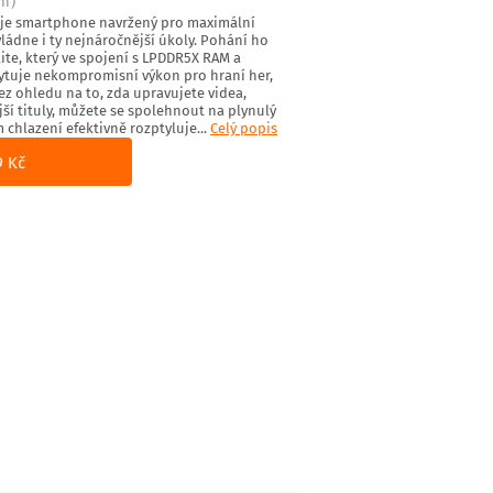
ní)
5 je smartphone navržený pro maximální
vládne i ty nejnáročnější úkoly. Pohání ho
te, který ve spojení s LPDDR5X RAM a
ytuje nekompromisní výkon pro hraní her,
ez ohledu na to, zda upravujete videa,
ší tituly, můžete se spolehnout na plynulý
 chlazení efektivně rozptyluje...
Celý popis
9 Kč