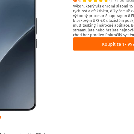
96 %
(147 hodnoce
Výkon, který vás ohromí Xiaomi 1
rychlost a efektivitu, díky čemuž z
výkonný procesor Snapdragon 8 Eli
bleskovým UFS 4.0 úložištěm posk
multitasking i náročné aplikace. B
streamujete nebo hrajete nejnověj
chod bez prodlev. Pokročilý systém
Koupit za 17 99
3