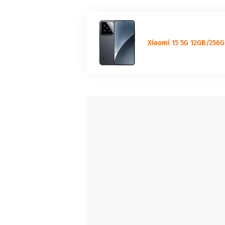
Elegantní design a bezpečnost na prvním míst
Xiaomi 15 je nejen výkonný, ale také stylový. 
ergonomickému zpracování perfektně padne do 
Xiaomi 15 5G 12GB/256G
odemykání, zatímco pokročilý systém ochrany 
a prachu znamená, že se na telefon můžete s
Obsah balení:
- Xiaomi 15 5G
- USB-C nabíjecí kabel
- Nástroj pro vyjmutí SIM
- Ochranný kryt
- Průvodce rychlým startem
Parametry produktu:
Kapacita baterie:
5240
Čtečka otisků prstů: