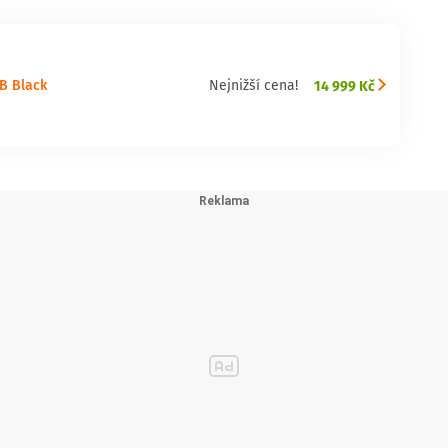
ě
Jeho tenký a elegantní design působí luxusním dojmem a díky
ruky. Čtečka otisků prstů pod displejem zajistí rychlé a bezpečné
B Black
14 999 Kč
Nejnižší cena!
dat chrání vaše soukromí a osobní informace. Odolnost proti vodě
polehnout i v náročných podmínkách.