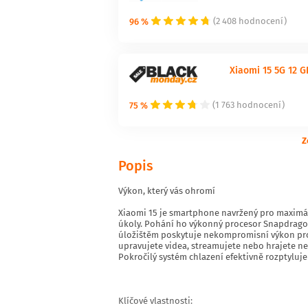
96 %
(2 408 hodnocení)
Xiaomi 15 5G 12 G
75 %
(1 763 hodnocení)
Z
Popis
Výkon, který vás ohromí
Xiaomi 15 je smartphone navržený pro maximální
úkoly. Pohání ho výkonný procesor Snapdragon 
úložištěm poskytuje nekompromisní výkon pro h
upravujete videa, streamujete nebo hrajete ne
Pokročilý systém chlazení efektivně rozptyluje 
Klíčové vlastnosti: