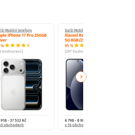
lší Mobilní telefony
Další Mobilní telefony
ple iPhone 17 Pro 256GB
Xiaomi Redmi Note 15 Pro
lver
5G 8GB/256GB Black
 %
95 %
3 hodnocení)
(297 hodnocení)
Next
 918 - 37 532 Kč
6 798 - 8 989 Kč
40 obchodech
v 16 obchodech