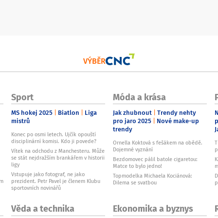
VÝBĚR
Sport
Móda a krása
MS hokej 2025
Biatlon
Liga
Jak zhubnout
Trendy nehty
N
mistrů
pro jaro 2025
Nové make-up
p
trendy
J
Konec po osmi letech. Ujčík opouští
disciplinární komisi. Kdo ji povede?
Ornella Koktová s fešákem na obědě.
T
Dojemné vyznání
p
Vítek na odchodu z Manchesteru. Může
se stát nejdražším brankářem v historii
Bezdomovec pálil batole cigaretou:
K
ligy
Matce to bylo jedno!
m
Vstupuje jako fotograf, ne jako
Topmodelka Michaela Kociánová:
D
ům
prezident. Petr Pavel je členem Klubu
Dilema se svatbou
p
sportovních novinářů
Věda a technika
Ekonomika a byznys