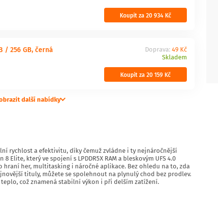
Koupit za 20 934 Kč
B / 256 GB, černá
Doprava:
49 Kč
Skladem
Koupit za 20 159 Kč
obrazit další nabídky
 rychlost a efektivitu, díky čemuž zvládne i ty nejnáročnější
8 Elite, který ve spojení s LPDDR5X RAM a bleskovým UFS 4.0
raní her, multitasking i náročné aplikace. Bez ohledu na to, zda
jnovější tituly, můžete se spolehnout na plynulý chod bez prodlev.
teplo, což znamená stabilní výkon i při delším zatížení.