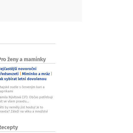
Pro ženy a maminky
ejčastější novoroční
ředsevzetí
Miminko a mráz
ak vybírat letní dovolenou
hajské nudle s červeným kari a
aprikami
amila Nývltová (37): Občas potřebuji
ít ve všem pravdu...
ěti by neměly jíst houby! Je to
ravda? Záleží na věku a množství
Recepty