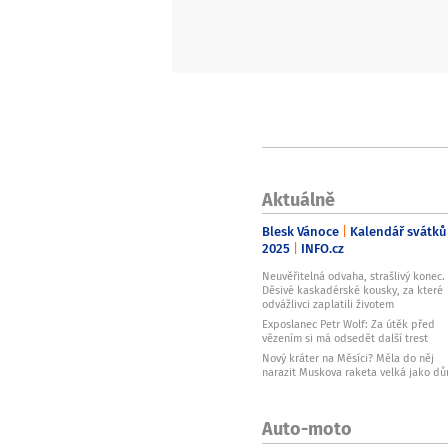
Ano
Zadní fotoaparát:
50
Operační paměť:
12
NFC:
Ano
Slot na paměťové karty:
Aktuálně
Ne
5G:
Blesk Vánoce
Kalendář svátků
Ano
2025
INFO.cz
Velikost displeje:
Neuvěřitelná odvaha, strašlivý konec.
Děsivé kaskadérské kousky, za které
6.36
odvážlivci zaplatili životem
Technologie displeje:
Exposlanec Petr Wolf: Za útěk před
vězením si má odsedět další trest
CrystalRes AMOLED
Nový kráter na Měsíci? Měla do něj
Jemnost displeje:
narazit Muskova raketa velká jako d
460
Přední fotoaparát:
Auto-moto
50