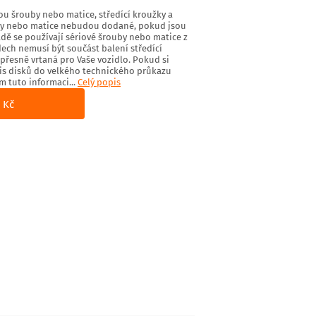
ou šrouby nebo matice, středící kroužky a
uby nebo matice nebudou dodané, pokud jsou
adě se používají sériové šrouby nebo matice z
dech nemusí být součást balení středící
a přesně vrtaná pro Vaše vozidlo. Pokud si
ápis disků do velkého technického průkazu
m tuto informaci...
Celý popis
 Kč