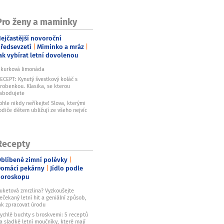
Pro ženy a maminky
ejčastější novoroční
ředsevzetí
Miminko a mráz
ak vybírat letní dovolenou
kurková limonáda
ECEPT: Kynutý švestkový koláč s
robenkou. Klasika, se kterou
abodujete
ohle nikdy neříkejte! Slova, kterými
odiče dětem ubližují ze všeho nejvíc
Recepty
blíbené zimní polévky
omácí pekárny
Jídlo podle
horoskopu
uketová zmrzlina? Vyzkoušejte
ečekaný letní hit a geniální způsob,
ak zpracovat úrodu
ychlé buchty s broskvemi: 5 receptů
a sladké letní moučníky, které mají