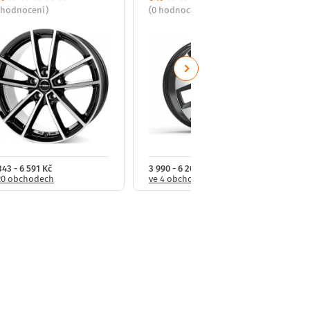
 hodnocení)
(0 hodnocení)
Next
343 - 6 591 Kč
3 990 - 6 200 Kč
20 obchodech
ve 4 obchodech