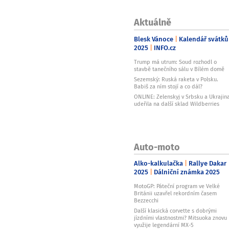
Aktuálně
Blesk Vánoce
Kalendář svátků
2025
INFO.cz
Trump má utrum: Soud rozhodl o
stavbě tanečního sálu v Bílém domě
Sezemský: Ruská raketa v Polsku.
Babiš za ním stojí a co dál?
ONLINE: Zelenskyj v Srbsku a Ukrajin
udeřila na další sklad Wildberries
Auto-moto
Alko-kalkulačka
Rallye Dakar
2025
Dálniční známka 2025
MotoGP: Páteční program ve Velké
Británii uzavřel rekordním časem
Bezzecchi
Další klasická corvette s dobrými
jízdními vlastnostmi? Mitsuoka znovu
využije legendární MX-5