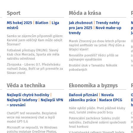
Sport
Móda a krása
MS hokej 2025
Biatlon
Liga
Jak zhubnout
Trendy nehty
N
mistrů
pro jaro 2025
Nové make-up
p
trendy
J
Samko se zájemcům připomněl gólem:
Karviné jsem vděčný! Kam může odejít
Marek Ztracený po dvou letech příprav
O
Štorman?
naplnil amfiteátr na Letné: Plný dům a
R
létající klavír!
Fotbalové přestupy ONLINE: Slavný
d
klub chce Mercada, Sparta ale měla
Nesnášíte pondělí? Vědci přišli se
z
a
nabídku odmítnout
zajímavým vysvětlením
T
Zbrojovka - Liberec 0:1. Předehrávku
Brutální útok v Tanvaldu: Několik
r
rozhodl Dulay, Bořil se při premiéře za
pobodaných
Slovan zranil
Věda a technika
Ekonomika a byznys
Nejlepší chytré hodinky
Daňové přiznání
Novela
O
Nejlepší telefony
Nejlepší VPN
zákoníku práce
Nadace EPCG
D
– srovnání
Itálie vyklízí pláže. První plážové kluby
mizí, turisté změnu pocítí brzy
ChatGPT teď neunavíte. Bezplatná
C
verze má neomezený chat a lepší
n
Potenciální zachránce Soleku zrušil
model GPT-5.6
j
nabídku. Zadlužené solární společnosti
hrozí konkurz
Microsoft se nepoučil. Ve Windows
R
potichu instaluje OneDrive Photos,
n
V bratislavské rafinerii Slovnaft hořela