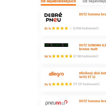
Od nejoblíbenějších
Od nejlevnějš
DOTZ Sonoma bronz
81 %
(2 956 hodnocení)
DOTZ SONOMA 8,5x
bronze matt
96 %
(2 138 hodnocení)
Hliníkový disk Do
5x112 ET 32
94 %
(71 727 hodnocení)
DOTZ Sonoma bron