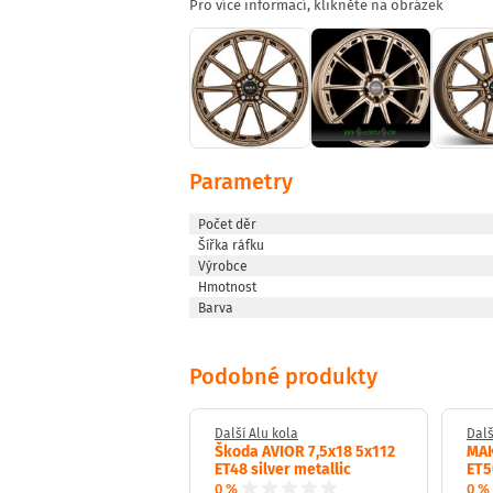
Pro více informací, klikněte na obrázek
Parametry
Počet děr
Šířka ráfku
Výrobce
Hmotnost
Barva
Podobné produkty
Alu kola
Další Alu kola
Dalš
 ITALIA 6x16 5x100
Škoda AVIOR 7,5x18 5x112
MAK
silver
ET48 silver metallic
ET5
0 %
0 %