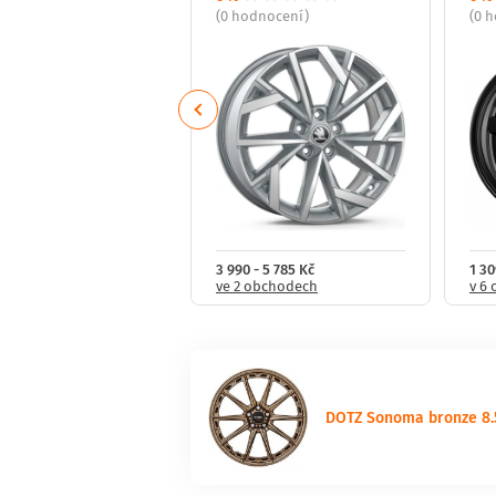
dnocení)
(0 hodnocení)
(0 
Previous
- 3 456 Kč
3 990 - 5 785 Kč
1 30
obchodech
ve 2 obchodech
v 6
DOTZ Sonoma bronze 8.5