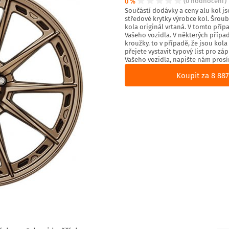
0 %
(0 hodnocení)
Součástí dodávky a ceny alu kol js
středové krytky výrobce kol. Šro
kola originál vrtaná. V tomto příp
Vašeho vozidla. V některých přípa
kroužky. to v případě, že jsou kol
přejete vystavit typový list pro z
Vašeho vozidla, napište nám prosí
Koupit za 8 887