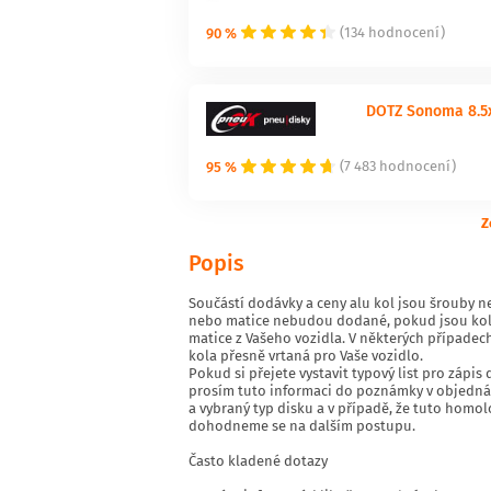
90 %
(134 hodnocení)
DOTZ Sonoma 8.5x
95 %
(7 483 hodnocení)
Z
Popis
Součástí dodávky a ceny alu kol jsou šrouby ne
nebo matice nebudou dodané, pokud jsou kola 
matice z Vašeho vozidla. V některých případech
kola přesně vrtaná pro Vaše vozidlo.
Pokud si přejete vystavit typový list pro záp
prosím tuto informaci do poznámky v objednáv
a vybraný typ disku a v případě, že tuto homo
dohodneme se na dalším postupu.
Často kladené dotazy