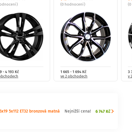
hodnocení)
(0 hodnocení)
(0
9 - 4 193 Kč
1 665 - 1 694 Kč
3 
 obchodech
ve 2 obchodech
v 
x19 5x112 ET32 bronzová matná
6 747 Kč
Nejnižší cena!