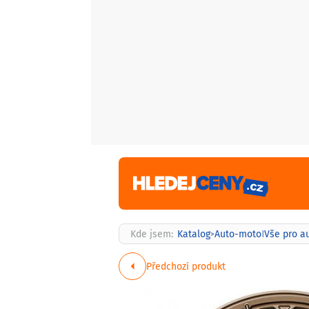
Kde jsem:
Katalog
Auto-moto
Vše pro a
>
|
Předchozí produkt