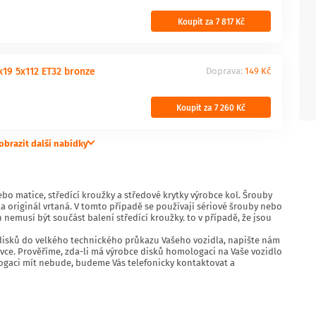
Koupit za 7 817 Kč
19 5x112 ET32 bronze
Doprava:
149 Kč
Koupit za 7 260 Kč
obrazit další nabídky
bo matice, středící kroužky a středové krytky výrobce kol. Šrouby
originál vrtaná. V tomto případě se používají sériové šrouby nebo
 nemusí být součást balení středící kroužky. to v případě, že jsou
is disků do velkého technického průkazu Vašeho vozidla, napište nám
ce. Prověříme, zda-li má výrobce disků homologaci na Vaše vozidlo
logaci mít nebude, budeme Vás telefonicky kontaktovat a