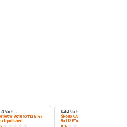
lší Alu kola
Další Alu kola
rbet W 8x18 5x112 ET44
Škoda CASSIOPEIA 8x18
ack polished
5x112 ET44 silver
%
0 %