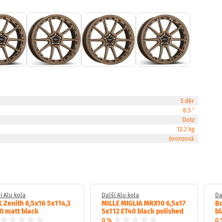
5 děr
8.5 ″
Dotz
12.2 kg
bronzová
í Alu kola
Další Alu kola
Da
 Zenith 6,5x16 5x114,3
MILLE MIGLIA MRX10 6,5x17
Bo
0 matt black
5x112 ET40 black polished
bl
0 %
0 