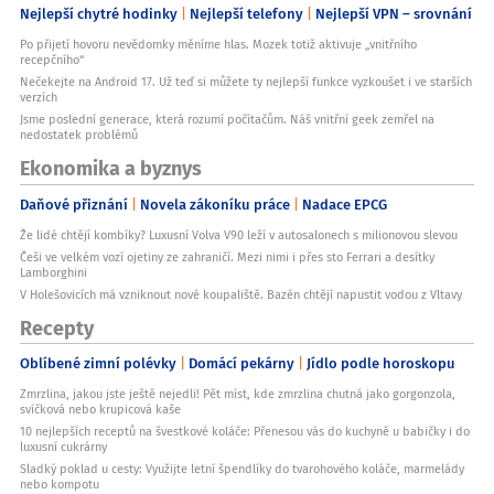
Nejlepší chytré hodinky
Nejlepší telefony
Nejlepší VPN – srovnání
Po přijetí hovoru nevědomky měníme hlas. Mozek totiž aktivuje „vnitřního
recepčního“
Nečekejte na Android 17. Už teď si můžete ty nejlepší funkce vyzkoušet i ve starších
verzích
Jsme poslední generace, která rozumí počítačům. Náš vnitřní geek zemřel na
nedostatek problémů
Ekonomika a byznys
Daňové přiznání
Novela zákoníku práce
Nadace EPCG
Že lidé chtějí kombíky? Luxusní Volva V90 leží v autosalonech s milionovou slevou
Češi ve velkém vozí ojetiny ze zahraničí. Mezi nimi i přes sto Ferrari a desítky
Lamborghini
V Holešovicích má vzniknout nové koupaliště. Bazén chtějí napustit vodou z Vltavy
Recepty
Oblíbené zimní polévky
Domácí pekárny
Jídlo podle horoskopu
Zmrzlina, jakou jste ještě nejedli! Pět míst, kde zmrzlina chutná jako gorgonzola,
svíčková nebo krupicová kaše
10 nejlepších receptů na švestkové koláče: Přenesou vás do kuchyně u babičky i do
luxusní cukrárny
Sladký poklad u cesty: Využijte letní špendlíky do tvarohového koláče, marmelády
nebo kompotu