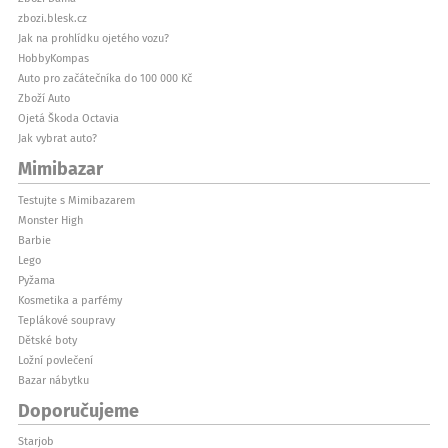
zbozi.blesk.cz
Jak na prohlídku ojetého vozu?
HobbyKompas
Auto pro začátečníka do 100 000 Kč
Zboží Auto
Ojetá Škoda Octavia
Jak vybrat auto?
Mimibazar
Testujte s Mimibazarem
Monster High
Barbie
Lego
Pyžama
Kosmetika a parfémy
Teplákové soupravy
Dětské boty
Ložní povlečení
Bazar nábytku
Doporučujeme
Starjob