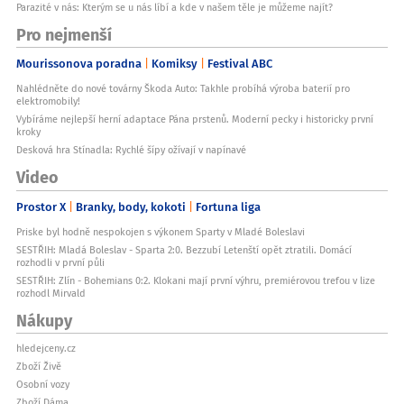
Parazité v nás: Kterým se u nás líbí a kde v našem těle je můžeme najít?
Pro nejmenší
Mourissonova poradna
Komiksy
Festival ABC
Nahlédněte do nové továrny Škoda Auto: Takhle probíhá výroba baterií pro
elektromobily!
Vybíráme nejlepší herní adaptace Pána prstenů. Moderní pecky i historicky první
kroky
Desková hra Stínadla: Rychlé šípy ožívají v napínavé
Video
Prostor X
Branky, body, kokoti
Fortuna liga
Priske byl hodně nespokojen s výkonem Sparty v Mladé Boleslavi
SESTŘIH: Mladá Boleslav - Sparta 2:0. Bezzubí Letenští opět ztratili. Domácí
rozhodli v první půli
SESTŘIH: Zlín - Bohemians 0:2. Klokani mají první výhru, premiérovou trefou v lize
rozhodl Mirvald
Nákupy
hledejceny.cz
Zboží Živě
Osobní vozy
Zboží Dáma