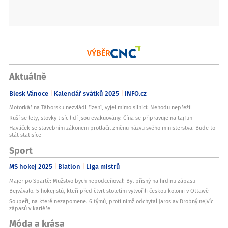
VÝBĚR
Aktuálně
Blesk Vánoce
Kalendář svátků 2025
INFO.cz
Motorkář na Táborsku nezvládl řízení, vyjel mimo silnici: Nehodu nepřežil
Ruší se lety, stovky tisíc lidí jsou evakuovány: Čína se připravuje na tajfun
Havlíček se stavebním zákonem protlačil změnu názvu svého ministerstva. Bude to
stát statisíce
Sport
MS hokej 2025
Biatlon
Liga mistrů
Majer po Spartě: Mužstvo bych nepodceňoval! Byl přísný na hrdinu zápasu
Bejvávalo. 5 hokejistů, kteří před čtvrt stoletím vytvořili českou kolonii v Ottawě
Soupeři, na které nezapomene. 6 týmů, proti nimž odchytal Jaroslav Drobný nejvíc
zápasů v kariéře
Móda a krása