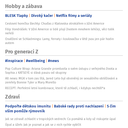
Hobby a zábava
BLESK Tlapky
Divoký kačer
Netflix filmy a seriály
Cestovní horečka šlechty: Chuďas z Klatovska otrokářem v Jižní Americe
Filip Vondrášek: V Jižní Americe si lidé plují životem mnohem lehčeji, věci tolik
neřeší
Osvěžení ve Schladmingu: Lamy, ferraty i koulovačka v létě jsou jen pár hodin
autem
Pro generaci Z
#inspirace
#wellbeing
#news
Pop Culture Wrap: Ariana Grande promluvila o svém ústupu z veřejného života a
Sophia z KATSEYE si dává pauzu od skupiny
Alt news: MGK v tom zas lítá, Jared Leto byl obviněný ze sexuálního obtěžování a
zemřely Bonnie Tyler a Mary Morello
RECEPT: Perfektní letní kombinace, které tě zchladí, i kdybys nechtěl*a
Zdraví
Podpořte dětskou imunitu
Babské rady proti nachlazení
S čím
vším pomůže rýmovník
Jak se zdravě zchladit v tropických vedrech: Co pomáhá a kdy už riskujete úpal
Úpal a úžeh: Jak je poznat a jak se z nich rychle vyléčit