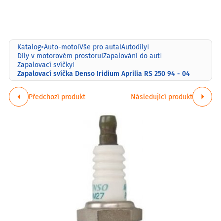
Katalog
Auto-moto
Vše pro auta
Autodíly
>
|
|
|
Díly v motorovém prostoru
Zapalování do aut
|
|
Zapalovací svíčky
|
Zapalovací svíčka Denso Iridium Aprilia RS 250 94 - 04
Předchozí produkt
Následující produkt