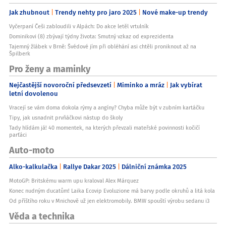
Jak zhubnout
Trendy nehty pro jaro 2025
Nové make-up trendy
Vyčerpaní Češi zabloudili v Alpách: Do akce letěl vrtulník
Dominikovi (8) zbývají týdny života: Smutný vzkaz od exprezidenta
Tajemný žlábek v Brně: Švédové jím při obléhání asi chtěli proniknout až na
Špilberk
Pro ženy a maminky
Nejčastější novoroční předsevzetí
Miminko a mráz
Jak vybírat
letní dovolenou
Vracejí se vám doma dokola rýmy a angíny? Chyba může být v zubním kartáčku
Tipy, jak usnadnit prvňáčkovi nástup do školy
Tady hlídám já! 40 momentek, na kterých převzali mateřské povinnosti kočičí
parťáci
Auto-moto
Alko-kalkulačka
Rallye Dakar 2025
Dálniční známka 2025
MotoGP: Britskému warm upu kraloval Alex Márquez
Konec nudným ducatům! Laika Ecovip Evoluzione má barvy podle okruhů a litá kola
Od příštího roku v Mnichově už jen elektromobily. BMW spouští výrobu sedanu i3
Věda a technika