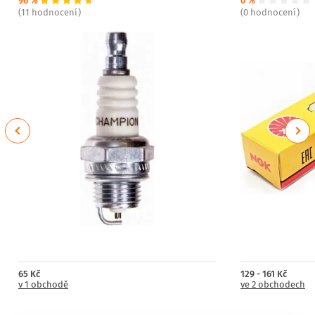
96 %
0 %
(11 hodnocení)
(0 hodnocení)
Previous
Next
65 Kč
129 - 161 Kč
v 1 obchodě
ve 2 obchodech