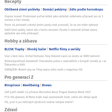
Recepty
Oblíbené zimní polévky
Domácí pekárny
Jídlo podle horoskopu
Oopsie bread: Proteinové pečivo lehké jako obláček zvládnete připravit jen ze 3
surovin a bez mouky
Pozor na jedovaté cukety! Jeden jasný znak prozradí, že se jim máte vyhnout
Svěží letní saláty, které vás v horku neunaví: Zkuste k zelenině přidat ovoce,
výsledek vás mile překvapí!
Hobby a zábava
BLESK Tlapky
Divoký kačer
Netflix filmy a seriály
Sraz v šest ráno. Vrchol festivalu Tóny Dolomit zazní za úsvitu ve 3000 metrech
Nízkorozpočtová dovolená? Chorvatsko jedno z nejdražších v Evropě! Levněji je i ve
Švýcarsku a Itálii
OBRAZEM: Modré slzy na Tchaj-wanu mění moře v magickou říši
Pro generaci Z
#inspirace
#wellbeing
#news
Září patří módě: Co přinese Mercedes-Benz Prague Fashion Week SS27
F*ck the glasses: AI Meta brýle mají zjednodušit život, zatím ale dělají opak
Víš, proč ti po mléčných výrobcích možná nebývá dobře?
Zdraví