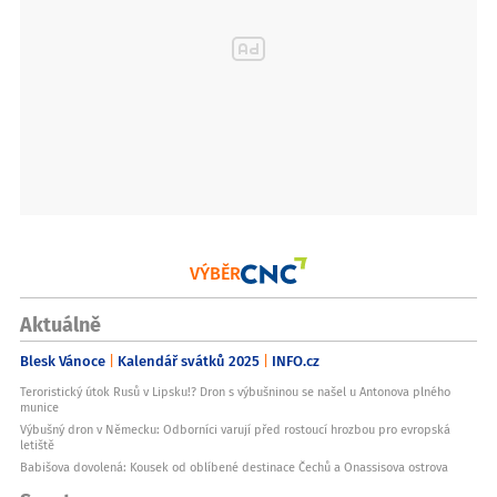
VÝBĚR
Aktuálně
Blesk Vánoce
Kalendář svátků 2025
INFO.cz
Teroristický útok Rusů v Lipsku!? Dron s výbušninou se našel u Antonova plného
munice
Výbušný dron v Německu: Odborníci varují před rostoucí hrozbou pro evropská
letiště
Babišova dovolená: Kousek od oblíbené destinace Čechů a Onassisova ostrova