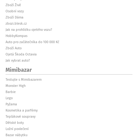
Zboží Živě
Osobní vozy
Zboží Dáma
zbozi.blesk.cz
Jak na prohlídku ojetého vozu?
HobbyKompas
Auto pro začátečníka do 100 000 Kč
Zboží Auto
Ojetá Škoda Octavia
Jak vybrat auto?
Mimibazar
Testujte s Mimibazarem
Monster High
Barbie
Lego
Pyžama
Kosmetika a parfémy
Teplákové soupravy
Dětské boty
Ložní povlečení
Bazar nábytku