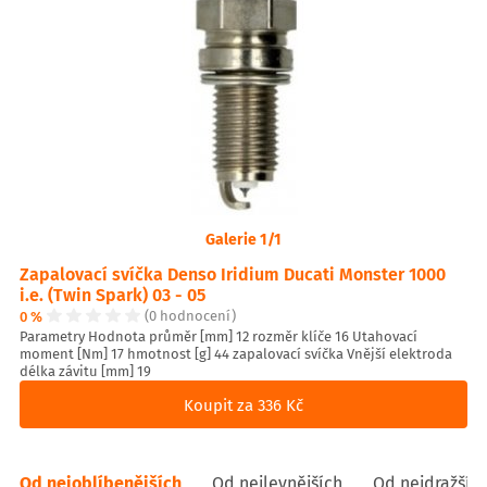
Galerie 1/1
Zapalovací svíčka Denso Iridium Ducati Monster 1000
i.e. (Twin Spark) 03 - 05
0 %
(0 hodnocení)
Parametry Hodnota průměr [mm] 12 rozměr klíče 16 Utahovací
moment [Nm] 17 hmotnost [g] 44 zapalovací svíčka Vnější elektroda
délka závitu [mm] 19
Koupit za 336 Kč
Od nejoblíbenějších
Od nejlevnějších
Od nejdražšíc