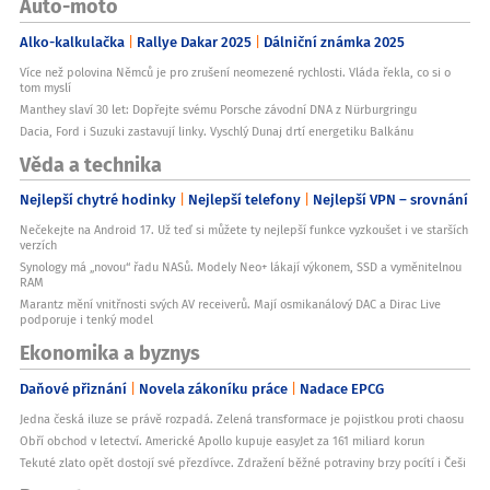
Auto-moto
Alko-kalkulačka
Rallye Dakar 2025
Dálniční známka 2025
Více než polovina Němců je pro zrušení neomezené rychlosti. Vláda řekla, co si o
tom myslí
Manthey slaví 30 let: Dopřejte svému Porsche závodní DNA z Nürburgringu
Dacia, Ford i Suzuki zastavují linky. Vyschlý Dunaj drtí energetiku Balkánu
Věda a technika
Nejlepší chytré hodinky
Nejlepší telefony
Nejlepší VPN – srovnání
Nečekejte na Android 17. Už teď si můžete ty nejlepší funkce vyzkoušet i ve starších
verzích
Synology má „novou“ řadu NASů. Modely Neo+ lákají výkonem, SSD a vyměnitelnou
RAM
Marantz mění vnitřnosti svých AV receiverů. Mají osmikanálový DAC a Dirac Live
podporuje i tenký model
Ekonomika a byznys
Daňové přiznání
Novela zákoníku práce
Nadace EPCG
Jedna česká iluze se právě rozpadá. Zelená transformace je pojistkou proti chaosu
Obří obchod v letectví. Americké Apollo kupuje easyJet za 161 miliard korun
Tekuté zlato opět dostojí své přezdívce. Zdražení běžné potraviny brzy pocítí i Češi