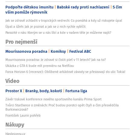
Podpořte dětskou imunitu
Babské rady proti nachlazení
S čím
vším pomůže rýmovník
Jak se zdravě zchladit v tropických vedrech: Co pomáhá a kdy už riskujete úpal
Úpal a úžeh: Jak je poznat a jak se z nich rychle vyléčit
Parazité v nás: Kterým se u nás líbí a kde v našem těle je můžeme najít?
Pro nejmenší
Mourissonova poradna
Komiksy
Festival ABC
Mourrisonova poradna: Je zdravé si čistit pleť v 11 letech? Jak na to?
Ukázka z GTA 6 bude mít premiéru na Netflixu
Forza Horizon 6 (recenze): Oblíbené arkádové závody se přesouvají do ulic Tokia!
Video
Prostor X
Branky, body, kokoti
Fortuna liga
Závěr tiskové konference nového sportovního kanálu Prima Sport
Tvůrci StarDance o změnách: Proč budou porotci opět čtyři a čím přesvědčila
Burkiewiczová?
František Laurin pohřeb
Nákupy
hledejceny.cz