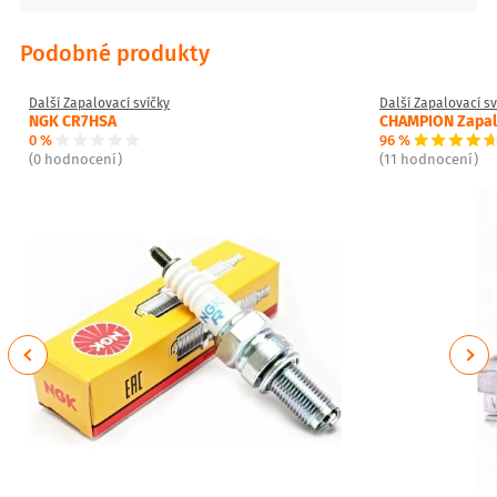
Podobné produkty
Další Zapalovací svíčky
Další Zapalovací sv
NGK CR7HSA
CHAMPION Zapalo
0 %
96 %
(0 hodnocení)
(11 hodnocení)
Previous
Next