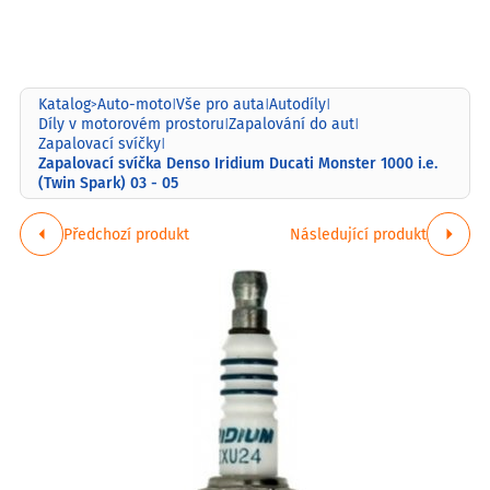
Katalog
Auto-moto
Vše pro auta
Autodíly
>
|
|
|
Díly v motorovém prostoru
Zapalování do aut
|
|
Zapalovací svíčky
|
Zapalovací svíčka Denso Iridium Ducati Monster 1000 i.e.
(Twin Spark) 03 - 05
Předchozí produkt
Následující produkt