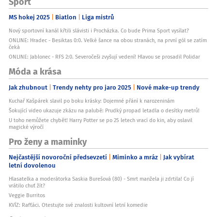
Sport
MS hokej 2025
Biatlon
Liga mistrů
Nový sportovní kanál křtili slávisti i Procházka. Co bude Prima Sport vysílat?
ONLINE: Hradec - Besiktas 0:0. Velké šance na obou stranách, na první gól se zatím
čeká
ONLINE: Jablonec - RFS 2:0. Severočeši zvyšují vedení! Hlavou se prosadil Polidar
Móda a krása
Jak zhubnout
Trendy nehty pro jaro 2025
Nové make-up trendy
Kuchař Kašpárek slavil po boku krásky: Dojemné přání k narozeninám
Šokující video ukazuje zkázu na palubě: Prudký propad letadla o desítky metrů!
U toho nemůžete chybět! Harry Potter se po 25 letech vrací do kin, aby oslavil
magické výročí
Pro ženy a maminky
Nejčastější novoroční předsevzetí
Miminko a mráz
Jak vybírat
letní dovolenou
Hlasatelka a moderátorka Saskia Burešová (80) - Smrt manžela ji zdrtila! Co jí
vrátilo chuť žít?
Veggie Burritos
KVÍZ: Rafťáci. Otestujte své znalosti kultovní letní komedie