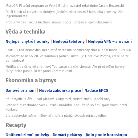
MotoGP: Páteční program ve Velké Británii uzavřel rekordním časem Bezzecchi
Další klasická corvette s dobrými jízdními vlastnostmi? Mitsuoka znovu využije
legendární MX-5
Problémy Cadillacu s brzdami souvisí podle Bottase s jejich chlazením
Věda a technika
Nejlepší chytré hodinky
Nejlepší telefony
Nejlepší VPN – srovnání
ChatGPT teď neunavíte. Bezplatná verze má neomezený chat a lepší model GPT-5.6
Microsoft se nepoučil. Ve Windows potichu instaluje OneDrive Photos, které nelze
odinstalovat
Netflix a další na víkend: nový Ted Lasso a akční Lioness. Ale především horory
Úkryt nebo past a 28 let poté: Chrám z kostí
Ekonomika a byznys
Daňové přiznání
Novela zákoníku práce
Nadace EPCG
Itálie vyklízí pláže. První plážové kluby mizí, turisté změnu pocítí brzy
Potenciální zachránce Soleku zrušil nabídku. Zadlužené solární společnosti hrozí
konkurz
V bratislavské rafinerii Slovnaft hořela nádrž, výbuch otřásl okolím
Recepty
Oblíbené zimní polévky
Domácí pekárny
Jídlo podle horoskopu