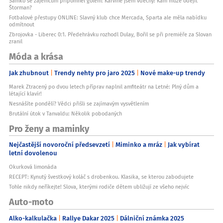
Samko se zájemcům připomněl gólem: Karviné jsem vděčný! Kam může odejít
Štorman?
Fotbalové přestupy ONLINE: Slavný klub chce Mercada, Sparta ale měla nabídku
odmítnout
Zbrojovka - Liberec 0:1. Předehrávku rozhodl Dulay, Bořil se při premiéře za Slovan
zranil
Móda a krása
Jak zhubnout
Trendy nehty pro jaro 2025
Nové make-up trendy
Marek Ztracený po dvou letech příprav naplnil amfiteátr na Letné: Plný dům a
létající klavír!
Nesnášíte pondělí? Vědci přišli se zajímavým vysvětlením
Brutální útok v Tanvaldu: Několik pobodaných
Pro ženy a maminky
Nejčastější novoroční předsevzetí
Miminko a mráz
Jak vybírat
letní dovolenou
Okurková limonáda
RECEPT: Kynutý švestkový koláč s drobenkou. Klasika, se kterou zabodujete
Tohle nikdy neříkejte! Slova, kterými rodiče dětem ubližují ze všeho nejvíc
Auto-moto
Alko-kalkulačka
Rallye Dakar 2025
Dálniční známka 2025