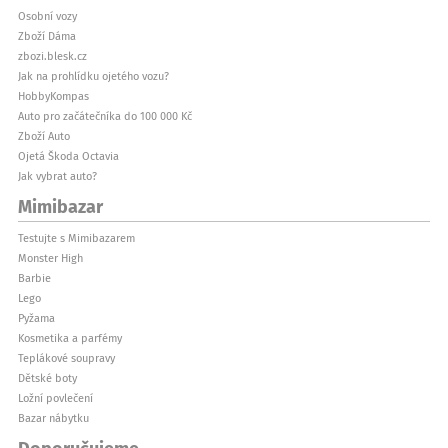
Osobní vozy
Zboží Dáma
zbozi.blesk.cz
Jak na prohlídku ojetého vozu?
HobbyKompas
Auto pro začátečníka do 100 000 Kč
Zboží Auto
Ojetá Škoda Octavia
Jak vybrat auto?
Mimibazar
Testujte s Mimibazarem
Monster High
Barbie
Lego
Pyžama
Kosmetika a parfémy
Teplákové soupravy
Dětské boty
Ložní povlečení
Bazar nábytku
Doporučujeme