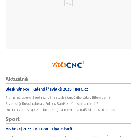
VÝBĚR
Aktuálně
Blesk Vánoce
Kalendář svátků 2025
INFO.cz
Trump má utrum: Soud rozhodl o stavbě tanečního sálu v Bílém domě
Sezemský: Ruská raketa v Polsku. Babiš za ním stojí a co dál?
ONLINE: Zelenskyj v Srbsku a Ukrajina udeřila na další sklad Wildberries
Sport
MS hokej 2025
Biatlon
Liga mistrů