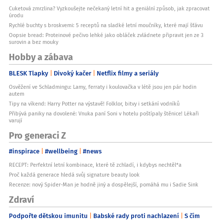
Cuketová zmrzlina? Vyzkoušejte nečekaný letní hit a geniální způsob, jak zpracovat
úrodu
Rychlé buchty s broskvemi: 5 receptů na sladké letní moučníky, které mají šťávu
Oopsie bread: Proteinové pečivo lehké jako obláček zvládnete připravit jen ze 3
surovin a bez mouky
Hobby a zábava
BLESK Tlapky
Divoký kačer
Netflix filmy a seriály
Osvěžení ve Schladmingu: Lamy, ferraty i koulovačka v létě jsou jen pár hodin
autem
Tipy na víkend: Harry Potter na výstavě! Folklor, bitvy i setkání vodníků
Přibývá paniky na dovolené: Vnuka paní Soni v hotelu poštípaly štěnice! Lékaři
varují
Pro generaci Z
#inspirace
#wellbeing
#news
RECEPT: Perfektní letní kombinace, které tě zchladí, i kdybys nechtěl*a
Proč každá generace hledá svůj signature beauty look
Recenze: nový Spider-Man je hodně jiný a dospělejší, pomáhá mu i Sadie Sink
Zdraví
Podpořte dětskou imunitu
Babské rady proti nachlazení
S čím