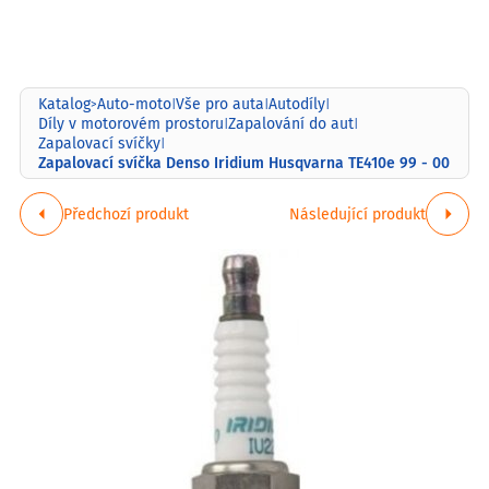
Katalog
Auto-moto
Vše pro auta
Autodíly
>
|
|
|
Díly v motorovém prostoru
Zapalování do aut
|
|
Zapalovací svíčky
|
Zapalovací svíčka Denso Iridium Husqvarna TE410e 99 - 00
Předchozí produkt
Následující produkt