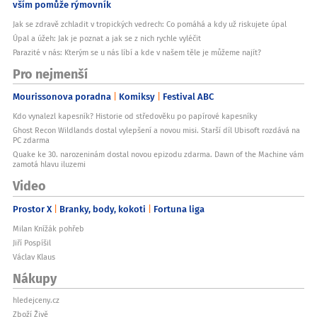
vším pomůže rýmovník
Jak se zdravě zchladit v tropických vedrech: Co pomáhá a kdy už riskujete úpal
Úpal a úžeh: Jak je poznat a jak se z nich rychle vyléčit
Parazité v nás: Kterým se u nás líbí a kde v našem těle je můžeme najít?
Pro nejmenší
Mourissonova poradna
Komiksy
Festival ABC
Kdo vynalezl kapesník? Historie od středověku po papírové kapesníky
Ghost Recon Wildlands dostal vylepšení a novou misi. Starší díl Ubisoft rozdává na
PC zdarma
Quake ke 30. narozeninám dostal novou epizodu zdarma. Dawn of the Machine vám
zamotá hlavu iluzemi
Video
Prostor X
Branky, body, kokoti
Fortuna liga
Milan Knížák pohřeb
Jiří Pospíšil
Václav Klaus
Nákupy
hledejceny.cz
Zboží Živě