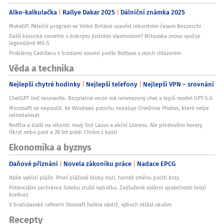
Alko-kalkulačka
Rallye Dakar 2025
Dálniční známka 2025
MotoGP: Páteční program ve Velké Británii uzavřel rekordním časem Bezzecchi
Další klasická corvette s dobrými jízdními vlastnostmi? Mitsuoka znovu využije
legendární MX-5
Problémy Cadillacu s brzdami souvisí podle Bottase s jejich chlazením
Věda a technika
Nejlepší chytré hodinky
Nejlepší telefony
Nejlepší VPN – srovnání
ChatGPT teď neunavíte. Bezplatná verze má neomezený chat a lepší model GPT-5.6
Microsoft se nepoučil. Ve Windows potichu instaluje OneDrive Photos, které nelze
odinstalovat
Netflix a další na víkend: nový Ted Lasso a akční Lioness. Ale především horory
Úkryt nebo past a 28 let poté: Chrám z kostí
Ekonomika a byznys
Daňové přiznání
Novela zákoníku práce
Nadace EPCG
Itálie vyklízí pláže. První plážové kluby mizí, turisté změnu pocítí brzy
Potenciální zachránce Soleku zrušil nabídku. Zadlužené solární společnosti hrozí
konkurz
V bratislavské rafinerii Slovnaft hořela nádrž, výbuch otřásl okolím
Recepty