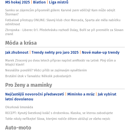
MS hokej 2025
Biatlon
Liga mistrů
Samko se zájemcům připomněl gólem: Karviné jsem vděčný! Kam může odejít
Štorman?
Fotbalové přestupy ONLINE: Slavný klub chce Mercada, Sparta ale měla nabídku
odmítnout
Zbrojovka - Liberec 0:1. Předehrávku rozhodl Dulay, Bořil se při premiéře za Slovan
zranil
Móda a krása
Jak zhubnout
Trendy nehty pro jaro 2025
Nové make-up trendy
Marek Ztracený po dvou letech příprav naplnil amfiteátr na Letné: Plný dům a
létající klavír!
Nesnášíte pondělí? Vědci přišli se zajímavým vysvětlením
Brutální útok v Tanvaldu: Několik pobodaných
Pro ženy a maminky
Nejčastější novoroční předsevzetí
Miminko a mráz
Jak vybírat
letní dovolenou
Okurková limonáda
RECEPT: Kynutý švestkový koláč s drobenkou. Klasika, se kterou zabodujete
Tohle nikdy neříkejte! Slova, kterými rodiče dětem ubližují ze všeho nejvíc
Auto-moto