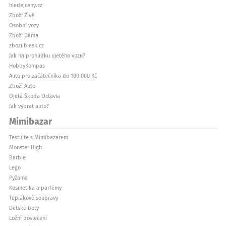
hledejceny.cz
Zboží Živě
Osobní vozy
Zboží Dáma
zbozi.blesk.cz
Jak na prohlídku ojetého vozu?
HobbyKompas
Auto pro začátečníka do 100 000 Kč
Zboží Auto
Ojetá Škoda Octavia
Jak vybrat auto?
Mimibazar
Testujte s Mimibazarem
Monster High
Barbie
Lego
Pyžama
Kosmetika a parfémy
Teplákové soupravy
Dětské boty
Ložní povlečení