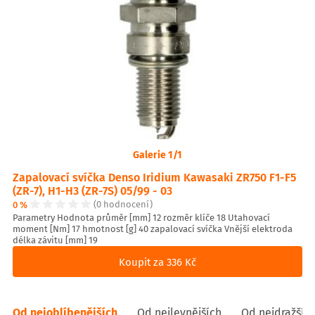
Galerie 1/1
Zapalovací svíčka Denso Iridium Kawasaki ZR750 F1-F5
(ZR-7), H1-H3 (ZR-7S) 05/99 - 03
0 %
(0 hodnocení)
Parametry Hodnota průměr [mm] 12 rozměr klíče 18 Utahovací
moment [Nm] 17 hmotnost [g] 40 zapalovací svíčka Vnější elektroda
délka závitu [mm] 19
Koupit za 336 Kč
Od nejoblíbenějších
Od nejlevnějších
Od nejdražšíc