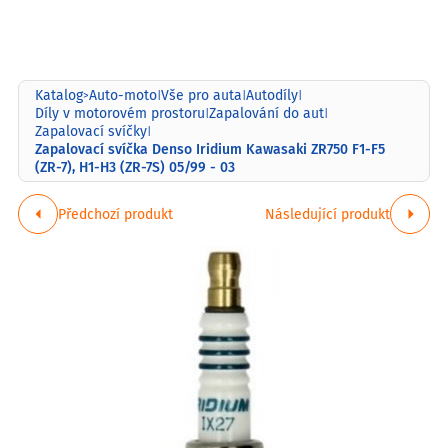
Katalog
Auto-moto
Vše pro auta
Autodíly
>
|
|
|
Díly v motorovém prostoru
Zapalování do aut
|
|
Zapalovací svíčky
|
Zapalovací svíčka Denso Iridium Kawasaki ZR750 F1-F5
(ZR-7), H1-H3 (ZR-7S) 05/99 - 03
Předchozí produkt
Následující produkt