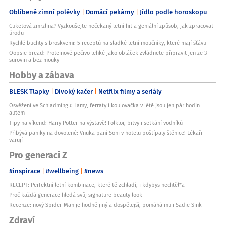
Oblíbené zimní polévky
Domácí pekárny
Jídlo podle horoskopu
Cuketová zmrzlina? Vyzkoušejte nečekaný letní hit a geniální způsob, jak zpracovat
úrodu
Rychlé buchty s broskvemi: 5 receptů na sladké letní moučníky, které mají šťávu
Oopsie bread: Proteinové pečivo lehké jako obláček zvládnete připravit jen ze 3
surovin a bez mouky
Hobby a zábava
BLESK Tlapky
Divoký kačer
Netflix filmy a seriály
Osvěžení ve Schladmingu: Lamy, ferraty i koulovačka v létě jsou jen pár hodin
autem
Tipy na víkend: Harry Potter na výstavě! Folklor, bitvy i setkání vodníků
Přibývá paniky na dovolené: Vnuka paní Soni v hotelu poštípaly štěnice! Lékaři
varují
Pro generaci Z
#inspirace
#wellbeing
#news
RECEPT: Perfektní letní kombinace, které tě zchladí, i kdybys nechtěl*a
Proč každá generace hledá svůj signature beauty look
Recenze: nový Spider-Man je hodně jiný a dospělejší, pomáhá mu i Sadie Sink
Zdraví