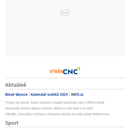
VÝBĚR
Aktuálně
Blesk Vánoce
Kalendář svátků 2025
INFO.cz
Trump má utrum: Soud rozhodl o stavbě tanečního sálu v Bílém domě
Sezemský: Ruská raketa v Polsku. Babiš za ním stojí a co dál?
ONLINE: Zelenskyj v Srbsku a Ukrajina udeřila na další sklad Wildberries
Sport