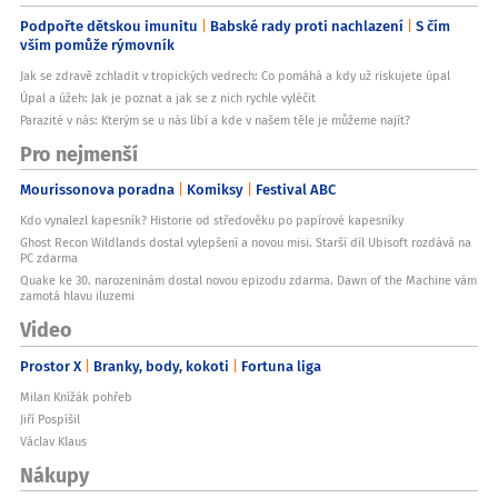
Podpořte dětskou imunitu
Babské rady proti nachlazení
S čím
vším pomůže rýmovník
Jak se zdravě zchladit v tropických vedrech: Co pomáhá a kdy už riskujete úpal
Úpal a úžeh: Jak je poznat a jak se z nich rychle vyléčit
Parazité v nás: Kterým se u nás líbí a kde v našem těle je můžeme najít?
Pro nejmenší
Mourissonova poradna
Komiksy
Festival ABC
Kdo vynalezl kapesník? Historie od středověku po papírové kapesníky
Ghost Recon Wildlands dostal vylepšení a novou misi. Starší díl Ubisoft rozdává na
PC zdarma
Quake ke 30. narozeninám dostal novou epizodu zdarma. Dawn of the Machine vám
zamotá hlavu iluzemi
Video
Prostor X
Branky, body, kokoti
Fortuna liga
Milan Knížák pohřeb
Jiří Pospíšil
Václav Klaus
Nákupy