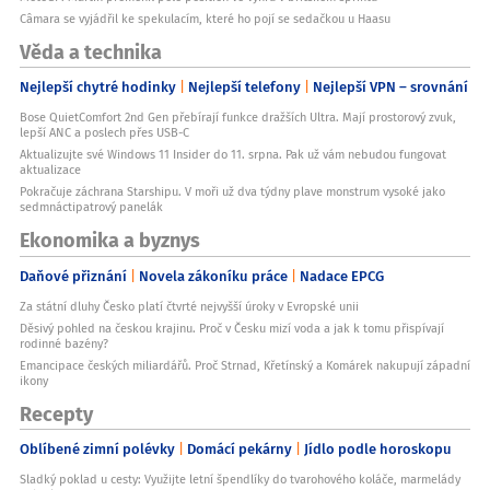
Câmara se vyjádřil ke spekulacím, které ho pojí se sedačkou u Haasu
Věda a technika
Nejlepší chytré hodinky
Nejlepší telefony
Nejlepší VPN – srovnání
Bose QuietComfort 2nd Gen přebírají funkce dražších Ultra. Mají prostorový zvuk,
lepší ANC a poslech přes USB-C
Aktualizujte své Windows 11 Insider do 11. srpna. Pak už vám nebudou fungovat
aktualizace
Pokračuje záchrana Starshipu. V moři už dva týdny plave monstrum vysoké jako
sedmnáctipatrový panelák
Ekonomika a byznys
Daňové přiznání
Novela zákoníku práce
Nadace EPCG
Za státní dluhy Česko platí čtvrté nejvyšší úroky v Evropské unii
Děsivý pohled na českou krajinu. Proč v Česku mizí voda a jak k tomu přispívají
rodinné bazény?
Emancipace českých miliardářů. Proč Strnad, Křetínský a Komárek nakupují západní
ikony
Recepty
Oblíbené zimní polévky
Domácí pekárny
Jídlo podle horoskopu
Sladký poklad u cesty: Využijte letní špendlíky do tvarohového koláče, marmelády