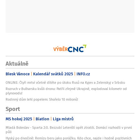
VÝBĚR
Aktuálně
Blesk Vánoce
Kalendář svátků 2025
INFO.cz
ONLINE: Čtyři mrtví včetně dítěte po útoku Rusů na Kyjev a Zelenskyj v Srbsku
Rozruch v Bulharsku kvůli dronu: Patřil zřejmě Ukrajině, explodoval kilometr od
plynovodu!
Rodinný dům lehl popelem: Shořelo 10 milionů!
Sport
MS hokej 2025
Biatlon
Liga mistrů
Mladá Boleslav - Sparta 2:0. Bezzubí Letenští opět ztratili. Domácí rozhodli v první
půli
Hyský po divočině: Remízu beru jako porážku. Kdo chce, najde i hodně pozitivních