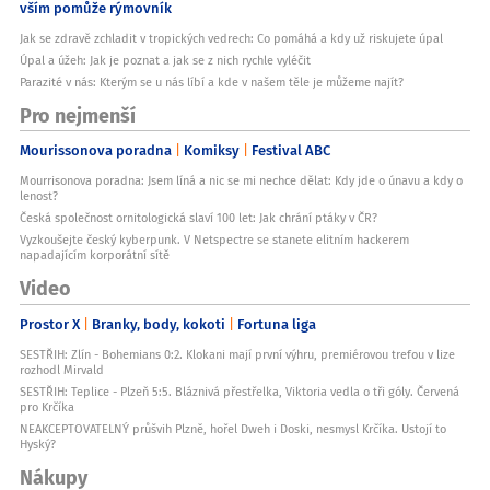
vším pomůže rýmovník
Jak se zdravě zchladit v tropických vedrech: Co pomáhá a kdy už riskujete úpal
Úpal a úžeh: Jak je poznat a jak se z nich rychle vyléčit
Parazité v nás: Kterým se u nás líbí a kde v našem těle je můžeme najít?
Pro nejmenší
Mourissonova poradna
Komiksy
Festival ABC
Mourrisonova poradna: Jsem líná a nic se mi nechce dělat: Kdy jde o únavu a kdy o
lenost?
Česká společnost ornitologická slaví 100 let: Jak chrání ptáky v ČR?
Vyzkoušejte český kyberpunk. V Netspectre se stanete elitním hackerem
napadajícím korporátní sítě
Video
Prostor X
Branky, body, kokoti
Fortuna liga
SESTŘIH: Zlín - Bohemians 0:2. Klokani mají první výhru, premiérovou trefou v lize
rozhodl Mirvald
SESTŘIH: Teplice - Plzeň 5:5. Bláznivá přestřelka, Viktoria vedla o tři góly. Červená
pro Krčíka
NEAKCEPTOVATELNÝ průšvih Plzně, hořel Dweh i Doski, nesmysl Krčíka. Ustojí to
Hyský?
Nákupy