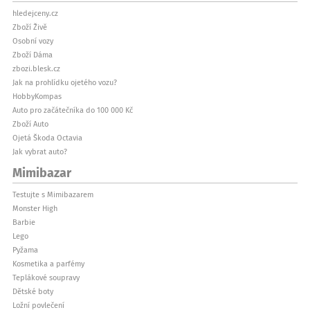
hledejceny.cz
Zboží Živě
Osobní vozy
Zboží Dáma
zbozi.blesk.cz
Jak na prohlídku ojetého vozu?
HobbyKompas
Auto pro začátečníka do 100 000 Kč
Zboží Auto
Ojetá Škoda Octavia
Jak vybrat auto?
Mimibazar
Testujte s Mimibazarem
Monster High
Barbie
Lego
Pyžama
Kosmetika a parfémy
Teplákové soupravy
Dětské boty
Ložní povlečení