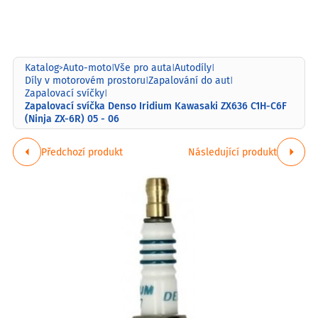
Katalog
Auto-moto
Vše pro auta
Autodíly
>
|
|
|
Díly v motorovém prostoru
Zapalování do aut
|
|
Zapalovací svíčky
|
Zapalovací svíčka Denso Iridium Kawasaki ZX636 C1H-C6F
(Ninja ZX-6R) 05 - 06
Předchozí produkt
Následující produkt