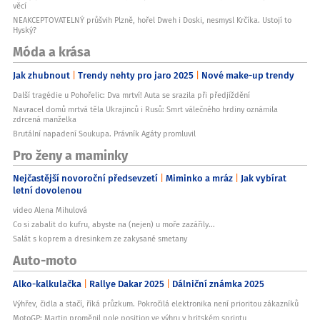
věcí
NEAKCEPTOVATELNÝ průšvih Plzně, hořel Dweh i Doski, nesmysl Krčíka. Ustojí to
Hyský?
Móda a krása
Jak zhubnout
Trendy nehty pro jaro 2025
Nové make-up trendy
Další tragédie u Pohořelic: Dva mrtví! Auta se srazila při předjíždění
Navracel domů mrtvá těla Ukrajinců i Rusů: Smrt válečného hrdiny oznámila
zdrcená manželka
Brutální napadení Soukupa. Právník Agáty promluvil
Pro ženy a maminky
Nejčastější novoroční předsevzetí
Miminko a mráz
Jak vybírat
letní dovolenou
video Alena Mihulová
Co si zabalit do kufru, abyste na (nejen) u moře zazářily...
Salát s koprem a dresinkem ze zakysané smetany
Auto-moto
Alko-kalkulačka
Rallye Dakar 2025
Dálniční známka 2025
Výhřev, čidla a stačí, říká průzkum. Pokročilá elektronika není prioritou zákazníků
MotoGP: Martin proměnil pole position ve výhru v britském sprintu