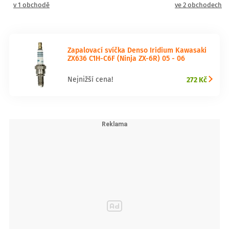
v 1 obchodě
ve 2 obchodech
Zapalovací svíčka Denso Iridium Kawasaki
ZX636 C1H-C6F (Ninja ZX-6R) 05 - 06
272 Kč
Nejnižší cena!