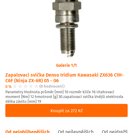
Galerie 1/1
Zapalovací svíčka Denso Iridium Kawasaki ZX636 C1H-
C6F (Ninja ZX-6R) 05 - 06
0 %
(0 hodnocení)
Parametry Hodnota průměr [mm] 10 rozměr klíče 16 Utahovací
moment [Nm] 12 hmotnost [g] 30 zapalovací svíčka Vnější elektroda
délka závitu [mm] 19
Koupit za 272 Kč
Od nejoblíbenějších
Od nejlevnějších
Od nejdražšíc