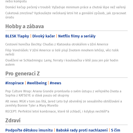
nebo kompotu
Domácí kečup pečený v troubě: Vyžaduje minimum práce a chutná lépe než vařený
Cuketová zmrzlina? Vyzkoušejte nečekaný letní hit a geniální způsob, jak zpracovat
úrodu
Hobby a zábava
BLESK Tlapky
Divoký kačer
Netflix filmy a seriály
Cestovní horečka šlechty: Chuďas z Klatovska otrokářem v Jižní Americe
Filip Vondrášek: V Jižní Americe si lidé plují životem mnohem lehčeji, věci tolik
neřeší
Osvěžení ve Schladmingu: Lamy, ferraty i koulovačka v létě jsou jen pár hodin
autem
Pro generaci Z
#inspirace
#wellbeing
#news
Pop Culture Wrap: Ariana Grande promluvila o svém ústupu z veřejného života a
Sophia z KATSEYE si dává pauzu od skupiny
Alt news: MGK v tom zas lítá, Jared Leto byl obviněný ze sexuálního obtěžování a
zemřely Bonnie Tyler a Mary Morello
RECEPT: Perfektní letní kombinace, které tě zchladí, i kdybys nechtěl*a
Zdraví
Podpořte dětskou imunitu
Babské rady proti nachlazení
S čím