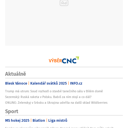
VÝBĚR
Aktuálně
Blesk Vánoce
Kalendář svátků 2025
INFO.cz
Trump má utrum: Soud rozhodl o stavbě tanečního sálu v Bílém domě
Sezemský: Ruská raketa v Polsku. Babiš za ním stojí a co dál?
ONLINE: Zelenskyj v Srbsku a Ukrajina udeřila na další sklad Wildberries
Sport
MS hokej 2025
Biatlon
Liga mistrů