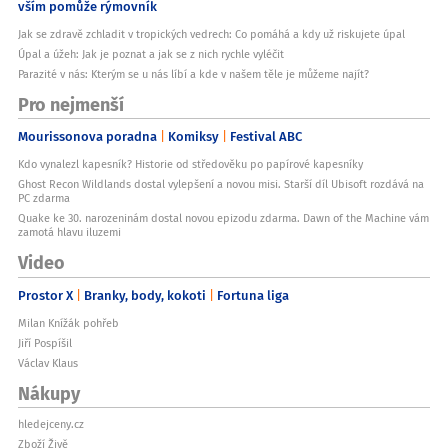
vším pomůže rýmovník
Jak se zdravě zchladit v tropických vedrech: Co pomáhá a kdy už riskujete úpal
Úpal a úžeh: Jak je poznat a jak se z nich rychle vyléčit
Parazité v nás: Kterým se u nás líbí a kde v našem těle je můžeme najít?
Pro nejmenší
Mourissonova poradna
Komiksy
Festival ABC
Kdo vynalezl kapesník? Historie od středověku po papírové kapesníky
Ghost Recon Wildlands dostal vylepšení a novou misi. Starší díl Ubisoft rozdává na
PC zdarma
Quake ke 30. narozeninám dostal novou epizodu zdarma. Dawn of the Machine vám
zamotá hlavu iluzemi
Video
Prostor X
Branky, body, kokoti
Fortuna liga
Milan Knížák pohřeb
Jiří Pospíšil
Václav Klaus
Nákupy
hledejceny.cz
Zboží Živě