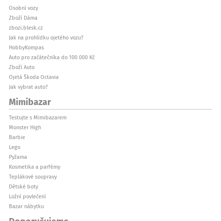
Osobní vozy
Zboží Dáma
zbozi.blesk.cz
Jak na prohlídku ojetého vozu?
HobbyKompas
Auto pro začátečníka do 100 000 Kč
Zboží Auto
Ojetá Škoda Octavia
Jak vybrat auto?
Mimibazar
Testujte s Mimibazarem
Monster High
Barbie
Lego
Pyžama
Kosmetika a parfémy
Teplákové soupravy
Dětské boty
Ložní povlečení
Bazar nábytku
Doporučujeme