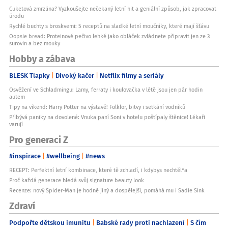
Cuketová zmrzlina? Vyzkoušejte nečekaný letní hit a geniální způsob, jak zpracovat
úrodu
Rychlé buchty s broskvemi: 5 receptů na sladké letní moučníky, které mají šťávu
Oopsie bread: Proteinové pečivo lehké jako obláček zvládnete připravit jen ze 3
surovin a bez mouky
Hobby a zábava
BLESK Tlapky
Divoký kačer
Netflix filmy a seriály
Osvěžení ve Schladmingu: Lamy, ferraty i koulovačka v létě jsou jen pár hodin
autem
Tipy na víkend: Harry Potter na výstavě! Folklor, bitvy i setkání vodníků
Přibývá paniky na dovolené: Vnuka paní Soni v hotelu poštípaly štěnice! Lékaři
varují
Pro generaci Z
#inspirace
#wellbeing
#news
RECEPT: Perfektní letní kombinace, které tě zchladí, i kdybys nechtěl*a
Proč každá generace hledá svůj signature beauty look
Recenze: nový Spider-Man je hodně jiný a dospělejší, pomáhá mu i Sadie Sink
Zdraví
Podpořte dětskou imunitu
Babské rady proti nachlazení
S čím