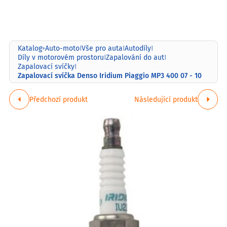
Katalog
Auto-moto
Vše pro auta
Autodíly
>
|
|
|
Díly v motorovém prostoru
Zapalování do aut
|
|
Zapalovací svíčky
|
Zapalovací svíčka Denso Iridium Piaggio MP3 400 07 - 10
Předchozí produkt
Následující produkt