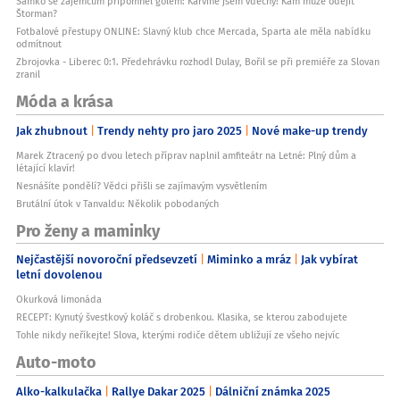
Samko se zájemcům připomněl gólem: Karviné jsem vděčný! Kam může odejít
Štorman?
Fotbalové přestupy ONLINE: Slavný klub chce Mercada, Sparta ale měla nabídku
odmítnout
Zbrojovka - Liberec 0:1. Předehrávku rozhodl Dulay, Bořil se při premiéře za Slovan
zranil
Móda a krása
Jak zhubnout
Trendy nehty pro jaro 2025
Nové make-up trendy
Marek Ztracený po dvou letech příprav naplnil amfiteátr na Letné: Plný dům a
létající klavír!
Nesnášíte pondělí? Vědci přišli se zajímavým vysvětlením
Brutální útok v Tanvaldu: Několik pobodaných
Pro ženy a maminky
Nejčastější novoroční předsevzetí
Miminko a mráz
Jak vybírat
letní dovolenou
Okurková limonáda
RECEPT: Kynutý švestkový koláč s drobenkou. Klasika, se kterou zabodujete
Tohle nikdy neříkejte! Slova, kterými rodiče dětem ubližují ze všeho nejvíc
Auto-moto
Alko-kalkulačka
Rallye Dakar 2025
Dálniční známka 2025