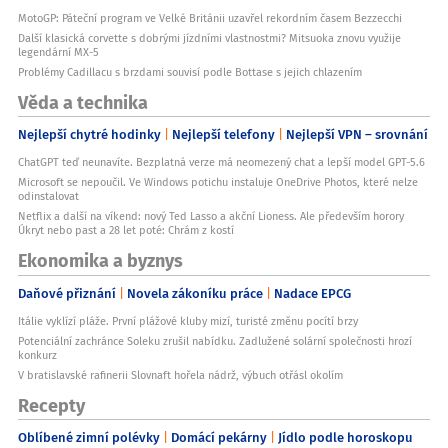
MotoGP: Páteční program ve Velké Británii uzavřel rekordním časem Bezzecchi
Další klasická corvette s dobrými jízdními vlastnostmi? Mitsuoka znovu využije
legendární MX-5
Problémy Cadillacu s brzdami souvisí podle Bottase s jejich chlazením
Věda a technika
Nejlepší chytré hodinky
Nejlepší telefony
Nejlepší VPN – srovnání
ChatGPT teď neunavíte. Bezplatná verze má neomezený chat a lepší model GPT-5.6
Microsoft se nepoučil. Ve Windows potichu instaluje OneDrive Photos, které nelze
odinstalovat
Netflix a další na víkend: nový Ted Lasso a akční Lioness. Ale především horory
Úkryt nebo past a 28 let poté: Chrám z kostí
Ekonomika a byznys
Daňové přiznání
Novela zákoníku práce
Nadace EPCG
Itálie vyklízí pláže. První plážové kluby mizí, turisté změnu pocítí brzy
Potenciální zachránce Soleku zrušil nabídku. Zadlužené solární společnosti hrozí
konkurz
V bratislavské rafinerii Slovnaft hořela nádrž, výbuch otřásl okolím
Recepty
Oblíbené zimní polévky
Domácí pekárny
Jídlo podle horoskopu