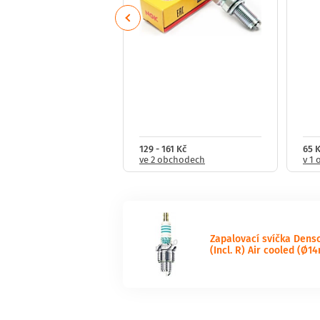
Previous
321 Kč
129 - 161 Kč
65 
obchodech
ve 2 obchodech
v 1
Zapalovací svíčka Dens
(Incl. R) Air cooled (Ø1