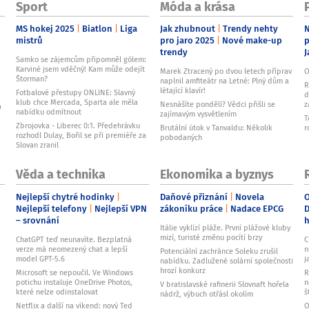
Sport
Móda a krása
MS hokej 2025
Biatlon
Liga
Jak zhubnout
Trendy nehty
N
mistrů
pro jaro 2025
Nové make-up
p
trendy
J
Samko se zájemcům připomněl gólem:
Karviné jsem vděčný! Kam může odejít
Marek Ztracený po dvou letech příprav
O
Štorman?
naplnil amfiteátr na Letné: Plný dům a
R
létající klavír!
Fotbalové přestupy ONLINE: Slavný
d
klub chce Mercada, Sparta ale měla
Nesnášíte pondělí? Vědci přišli se
z
a
nabídku odmítnout
zajímavým vysvětlením
T
Zbrojovka - Liberec 0:1. Předehrávku
Brutální útok v Tanvaldu: Několik
r
rozhodl Dulay, Bořil se při premiéře za
pobodaných
Slovan zranil
Věda a technika
Ekonomika a byznys
Nejlepší chytré hodinky
Daňové přiznání
Novela
O
Nejlepší telefony
Nejlepší VPN
zákoníku práce
Nadace EPCG
D
– srovnání
Itálie vyklízí pláže. První plážové kluby
mizí, turisté změnu pocítí brzy
ChatGPT teď neunavíte. Bezplatná
C
verze má neomezený chat a lepší
n
Potenciální zachránce Soleku zrušil
model GPT-5.6
j
nabídku. Zadlužené solární společnosti
hrozí konkurz
Microsoft se nepoučil. Ve Windows
R
potichu instaluje OneDrive Photos,
n
V bratislavské rafinerii Slovnaft hořela
které nelze odinstalovat
š
nádrž, výbuch otřásl okolím
Netflix a další na víkend: nový Ted
O