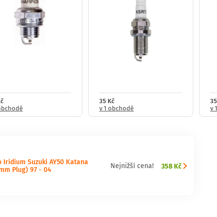
Kč
35 Kč
35
 obchodě
v 1 obchodě
v 
o Iridium Suzuki AY50 Katana
358 Kč
Nejnižší cena!
4mm Plug) 97 - 04