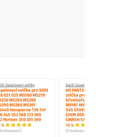
lší Zapalovací svíčky
Další Zapalovací svíčky
palovací svíčka pro Stihl
HS PARTS zapalovací
18 021 025 MS180 MS210
svíčka pro motorové pily a
S230 MS250 MS290
křovinořezy Stihl MS171
S390 MS360 MS361
MS181 MS211 Husqvarna
S440 Husqvarna 136 141
545 550XP 555 556 560XP
6 345 353 268 272 365
(OEM 00004007009 NGK
2 Partner 350 351 390
CMR5H 574519601)
 %
78 %
 hodnocení)
(3 hodnocení)