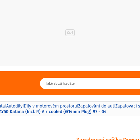
uta
Autodíly
Díly v motorovém prostoru
Zapalování do aut
Zapalovací 
|
|
|
|
AY50 Katana (Incl. R) Air cooled (Ø14mm Plug) 97 - 04
Zapalovací svíčka Denso 