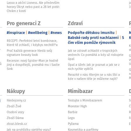
Lasso a akční Lioness. Ale především
j
horory Úkryt nebo past a 28 let poté:
3
Chrám z kostí
Pro generaci Z
Zdraví
#inspirace
#wellbeing
#news
Podpořte dětskou imunitu
M
Babské rady proti nachlazení
S
RECEPT: Perfektní letní kombinace,
čím vším pomůže rýmovník
které tě zchladí, i kdybys nechtěl*a
K
r
s
Proč každá generace hledá svůj
Jak se zdravě zchladit v tropických
signature beauty look
vedrech: Co pomáhá a kdy už riskujete
G
úpal
v
Recenze: nový Spider-Man je hodně
ků
U
jiný a dospělejší, pomáhá mu i Sadie
Úpal a úžeh: Jak je poznat a jak se z
Sink
nich rychle vyléčit
Q
n
Parazité v nás: Kterým se u nás líbí a
M
kde v našem těle je můžeme najít?
Nákupy
Mimibazar
i
hledejceny.cz
Testujte s Mimibazarem
S
Zboží Živě
Monster High
Č
Osobní vozy
Barbie
R
Zboží Dáma
Lego
F
zbozi.blesk.cz
Pyžama
E
Jak na prohlídku ojetého vozu?
Kosmetika a parfémy