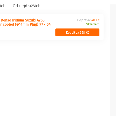
ích
Od nejdražších
 Denso Iridium Suzuki AY50
Doprava:
40 Kč
Air cooled (Ø14mm Plug) 97 - 04
Skladem
Koupit za 358 Kč