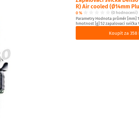
R) Air cooled (Ø14mm Plu
0 %
(0 hodnocení)
Parametry Hodnota průměr [mm] 14
hmotnost [g] 52 zapalovací svíčka 
Koupit za 358 