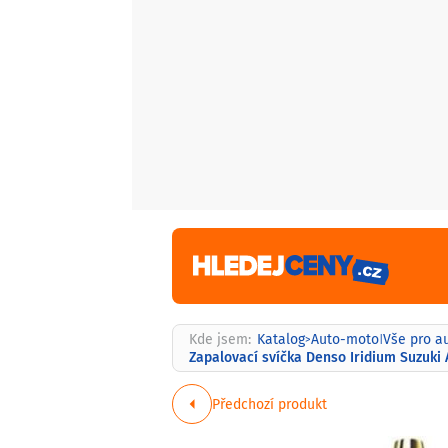
Kde jsem:
Katalog
Auto-moto
Vše pro a
>
|
Zapalovací svíčka Denso Iridium Suzuki 
Předchozí produkt