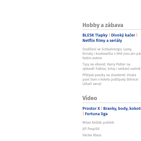
Hobby a zábava
BLESK Tlapky
Divoký kačer
Netflix filmy a seriály
Osvěžení ve Schladmingu: Lamy,
ferraty i koulovačka v létě jsou jen pá
hodin autem
Tipy na víkend: Harry Potter na
výstavě! Folklor, bitvy i setkání vodní
Přibývá paniky na dovolené: Vnuka
paní Soni v hotelu poštípaly štěnice!
Lékaři varují
Video
Prostor X
Branky, body, kokot
Fortuna liga
Milan Knížák pohřeb
Jiří Pospíšil
Václav Klaus