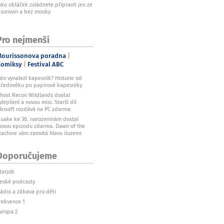
ako obláček zvládnete připravit jen ze
 surovin a bez mouky
Pro nejmenší
ourissonova poradna
Komiksy
Festival ABC
do vynalezl kapesník? Historie od
tředověku po papírové kapesníky
host Recon Wildlands dostal
ylepšení a novou misi. Starší díl
bisoft rozdává na PC zdarma
uake ke 30. narozeninám dostal
ovou epizodu zdarma. Dawn of the
achine vám zamotá hlavu iluzemi
Doporučujeme
tarjob
eské podcasty
ádio a zábava pro děti
rekvence 1
vropa 2