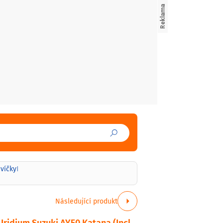
svíčky
|
Následující produkt
Iridium Suzuki AY50 Katana (Incl.