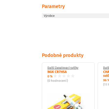
Parametry
Výrobce
Podobné produkty
Zapalovací svíčky
Další Zapalovací svíčky
Dalš
lovací svíčka DENSO
NGK CR7HSA
CHA
PR-L11
sví
0 %
96 
(0 hodnocení)
dnocení)
(11