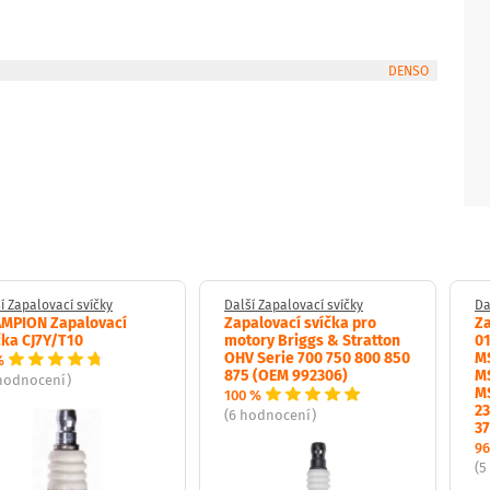
DENSO
í Zapalovací svíčky
Další Zapalovací svíčky
Da
MPION Zapalovací
Zapalovací svíčka pro
Za
čka CJ7Y/T10
motory Briggs & Stratton
0
OHV Serie 700 750 800 850
M
%
875 (OEM 992306)
M
 hodnocení)
M
100 %
23
(6 hodnocení)
37
96
(5