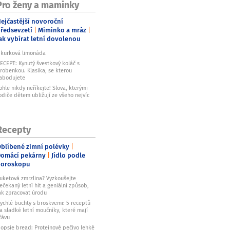
Pro ženy a maminky
ejčastější novoroční
ředsevzetí
Miminko a mráz
ak vybírat letní dovolenou
kurková limonáda
ECEPT: Kynutý švestkový koláč s
robenkou. Klasika, se kterou
abodujete
ohle nikdy neříkejte! Slova, kterými
odiče dětem ubližují ze všeho nejvíc
Recepty
blíbené zimní polévky
omácí pekárny
Jídlo podle
horoskopu
uketová zmrzlina? Vyzkoušejte
ečekaný letní hit a geniální způsob,
ak zpracovat úrodu
ychlé buchty s broskvemi: 5 receptů
a sladké letní moučníky, které mají
ťávu
opsie bread: Proteinové pečivo lehké