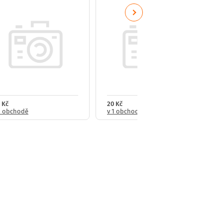
Next
 Kč
20 Kč
1 obchodě
v 1 obchodě