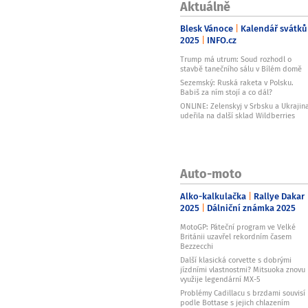
Aktuálně
Blesk Vánoce
Kalendář svátků
2025
INFO.cz
Trump má utrum: Soud rozhodl o
stavbě tanečního sálu v Bílém domě
Sezemský: Ruská raketa v Polsku.
Babiš za ním stojí a co dál?
ONLINE: Zelenskyj v Srbsku a Ukrajin
udeřila na další sklad Wildberries
Auto-moto
Alko-kalkulačka
Rallye Dakar
2025
Dálniční známka 2025
MotoGP: Páteční program ve Velké
Británii uzavřel rekordním časem
Bezzecchi
Další klasická corvette s dobrými
jízdními vlastnostmi? Mitsuoka znovu
využije legendární MX-5
Problémy Cadillacu s brzdami souvisí
podle Bottase s jejich chlazením