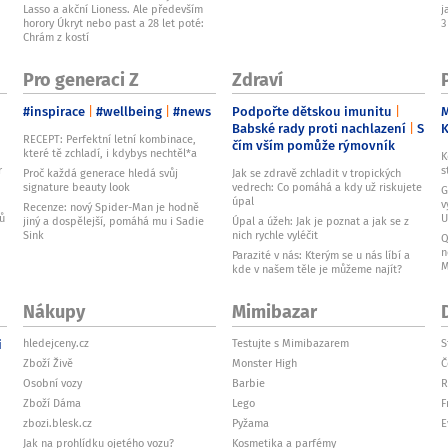
Lasso a akční Lioness. Ale především
j
horory Úkryt nebo past a 28 let poté:
3
Chrám z kostí
Pro generaci Z
Zdraví
#inspirace
#wellbeing
#news
Podpořte dětskou imunitu
M
Babské rady proti nachlazení
S
RECEPT: Perfektní letní kombinace,
čím vším pomůže rýmovník
které tě zchladí, i kdybys nechtěl*a
K
r
s
Proč každá generace hledá svůj
Jak se zdravě zchladit v tropických
signature beauty look
vedrech: Co pomáhá a kdy už riskujete
G
úpal
v
Recenze: nový Spider-Man je hodně
ků
U
jiný a dospělejší, pomáhá mu i Sadie
Úpal a úžeh: Jak je poznat a jak se z
Sink
nich rychle vyléčit
Q
n
Parazité v nás: Kterým se u nás líbí a
M
kde v našem těle je můžeme najít?
Nákupy
Mimibazar
i
hledejceny.cz
Testujte s Mimibazarem
S
Zboží Živě
Monster High
Č
Osobní vozy
Barbie
R
Zboží Dáma
Lego
F
zbozi.blesk.cz
Pyžama
E
Jak na prohlídku ojetého vozu?
Kosmetika a parfémy