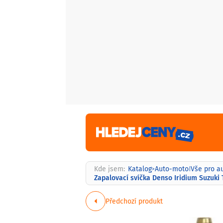
Kde jsem:
Katalog
Auto-moto
Vše pro a
>
|
Zapalovací svíčka Denso Iridium Suzuki 
Předchozí produkt