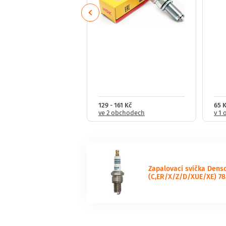
Previous
321 Kč
129 - 161 Kč
65 
obchodech
ve 2 obchodech
v 1
Zapalovací svíčka Denso
(C,ER/X/Z/D/XUE/XE) 78