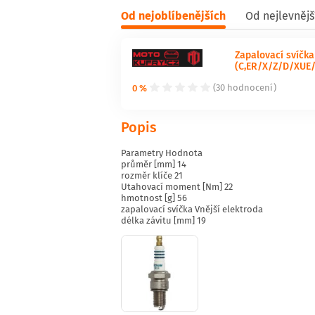
Od nejoblíbenějších
Od nejlevnějš
Zapalovací svíčka
(C,ER/X/Z/D/XUE/
0 %
(30 hodnocení)
Popis
Parametry Hodnota
průměr [mm] 14
rozměr klíče 21
Utahovací moment [Nm] 22
hmotnost [g] 56
zapalovací svíčka Vnější elektroda
délka závitu [mm] 19