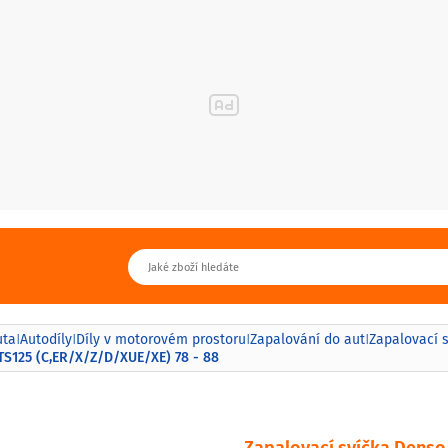
uta
Autodíly
Díly v motorovém prostoru
Zapalování do aut
Zapalovací 
|
|
|
|
TS125 (C,ER/X/Z/D/XUE/XE) 78 - 88
Zapalovací svíčka Denso 