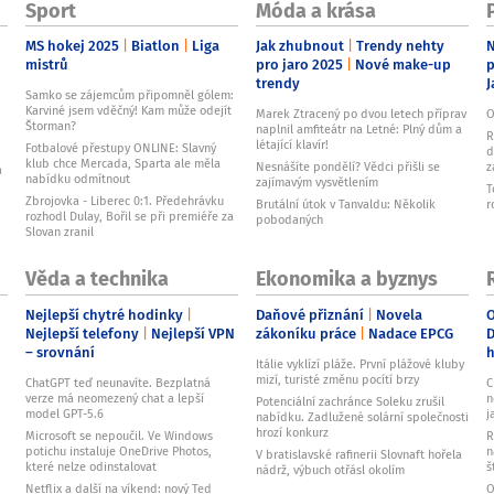
Sport
Móda a krása
MS hokej 2025
Biatlon
Liga
Jak zhubnout
Trendy nehty
N
mistrů
pro jaro 2025
Nové make-up
p
trendy
J
Samko se zájemcům připomněl gólem:
Karviné jsem vděčný! Kam může odejít
Marek Ztracený po dvou letech příprav
O
Štorman?
naplnil amfiteátr na Letné: Plný dům a
R
létající klavír!
Fotbalové přestupy ONLINE: Slavný
d
klub chce Mercada, Sparta ale měla
Nesnášíte pondělí? Vědci přišli se
z
a
nabídku odmítnout
zajímavým vysvětlením
T
Zbrojovka - Liberec 0:1. Předehrávku
Brutální útok v Tanvaldu: Několik
r
rozhodl Dulay, Bořil se při premiéře za
pobodaných
Slovan zranil
Věda a technika
Ekonomika a byznys
Nejlepší chytré hodinky
Daňové přiznání
Novela
O
Nejlepší telefony
Nejlepší VPN
zákoníku práce
Nadace EPCG
D
– srovnání
Itálie vyklízí pláže. První plážové kluby
mizí, turisté změnu pocítí brzy
ChatGPT teď neunavíte. Bezplatná
C
verze má neomezený chat a lepší
n
Potenciální zachránce Soleku zrušil
model GPT-5.6
j
nabídku. Zadlužené solární společnosti
hrozí konkurz
Microsoft se nepoučil. Ve Windows
R
potichu instaluje OneDrive Photos,
n
V bratislavské rafinerii Slovnaft hořela
které nelze odinstalovat
š
nádrž, výbuch otřásl okolím
Netflix a další na víkend: nový Ted
O