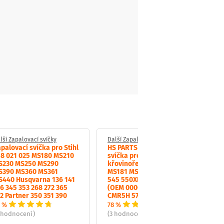
lší Zapalovací svíčky
Další Zapalovací svíčky
palovací svíčka pro Stihl
HS PARTS zapalovací
18 021 025 MS180 MS210
svíčka pro motorové pily a
S230 MS250 MS290
křovinořezy Stihl MS171
S390 MS360 MS361
MS181 MS211 Husqvarna
S440 Husqvarna 136 141
545 550XP 555 556 560XP
6 345 353 268 272 365
(OEM 00004007009 NGK
2 Partner 350 351 390
CMR5H 574519601)
 %
78 %
 hodnocení)
(3 hodnocení)