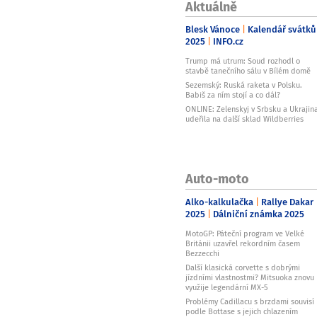
Aktuálně
Blesk Vánoce
Kalendář svátků
2025
INFO.cz
Trump má utrum: Soud rozhodl o
stavbě tanečního sálu v Bílém domě
Sezemský: Ruská raketa v Polsku.
Babiš za ním stojí a co dál?
ONLINE: Zelenskyj v Srbsku a Ukrajin
udeřila na další sklad Wildberries
Auto-moto
Alko-kalkulačka
Rallye Dakar
2025
Dálniční známka 2025
MotoGP: Páteční program ve Velké
Británii uzavřel rekordním časem
Bezzecchi
Další klasická corvette s dobrými
jízdními vlastnostmi? Mitsuoka znovu
využije legendární MX-5
Problémy Cadillacu s brzdami souvisí
podle Bottase s jejich chlazením