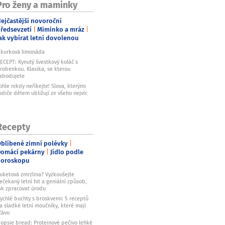
Pro ženy a maminky
ejčastější novoroční
ředsevzetí
Miminko a mráz
ak vybírat letní dovolenou
kurková limonáda
ECEPT: Kynutý švestkový koláč s
robenkou. Klasika, se kterou
abodujete
ohle nikdy neříkejte! Slova, kterými
odiče dětem ubližují ze všeho nejvíc
Recepty
blíbené zimní polévky
omácí pekárny
Jídlo podle
horoskopu
uketová zmrzlina? Vyzkoušejte
ečekaný letní hit a geniální způsob,
ak zpracovat úrodu
ychlé buchty s broskvemi: 5 receptů
a sladké letní moučníky, které mají
ťávu
opsie bread: Proteinové pečivo lehké