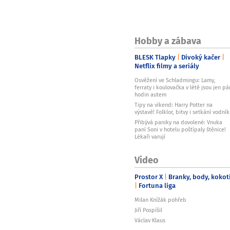
Hobby a zábava
BLESK Tlapky
Divoký kačer
Netflix filmy a seriály
Osvěžení ve Schladmingu: Lamy,
ferraty i koulovačka v létě jsou jen pá
hodin autem
Tipy na víkend: Harry Potter na
výstavě! Folklor, bitvy i setkání vodní
Přibývá paniky na dovolené: Vnuka
paní Soni v hotelu poštípaly štěnice!
Lékaři varují
Video
Prostor X
Branky, body, kokot
Fortuna liga
Milan Knížák pohřeb
Jiří Pospíšil
Václav Klaus