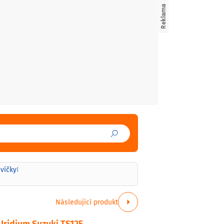
svíčky
|
Následující produkt
Iridium Suzuki TS125