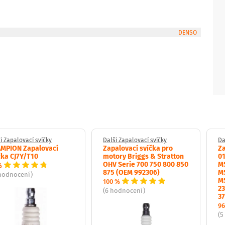
DENSO
í Zapalovací svíčky
Další Zapalovací svíčky
Da
MPION Zapalovací
Zapalovací svíčka pro
Za
čka CJ7Y/T10
motory Briggs & Stratton
0
OHV Serie 700 750 800 850
M
%
875 (OEM 992306)
M
 hodnocení)
M
100 %
23
(6 hodnocení)
37
96
(5