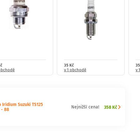
Kč
35 Kč
35
 obchodě
v 1 obchodě
v 
 Iridium Suzuki TS125
358 Kč
Nejnižší cena!
 - 88