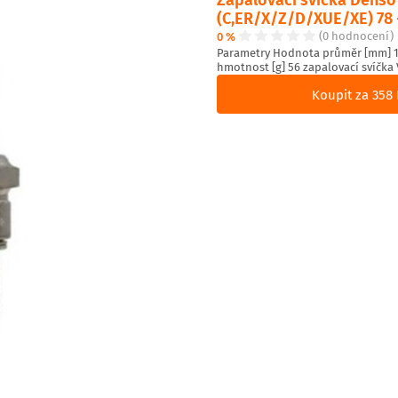
(C,ER/X/Z/D/XUE/XE) 78 
0 %
(0 hodnocení)
Parametry Hodnota průměr [mm] 14
hmotnost [g] 56 zapalovací svíčka 
Koupit za 358 