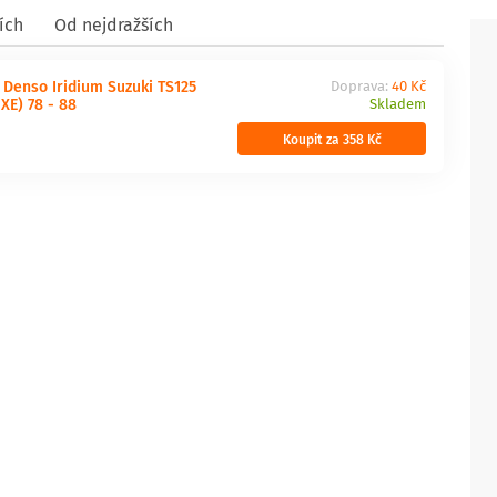
ích
Od nejdražších
 Denso Iridium Suzuki TS125
Doprava:
40 Kč
XE) 78 - 88
Skladem
Koupit za 358 Kč