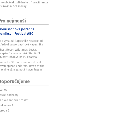
ako obláček zvládnete připravit jen ze
 surovin a bez mouky
Pro nejmenší
ourissonova poradna
Komiksy
Festival ABC
do vynalezl kapesník? Historie od
tředověku po papírové kapesníky
host Recon Wildlands dostal
ylepšení a novou misi. Starší díl
bisoft rozdává na PC zdarma
uake ke 30. narozeninám dostal
ovou epizodu zdarma. Dawn of the
achine vám zamotá hlavu iluzemi
Doporučujeme
tarjob
eské podcasty
ádio a zábava pro děti
rekvence 1
vropa 2