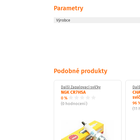
Parametry
Výrobce
Podobné produkty
Zapalovací svíčky
Další Zapalovací svíčky
Dalš
lovací svíčka DENSO
NGK CR7HSA
CHA
PR-L11
sví
0 %
96 
(0 hodnocení)
dnocení)
(11