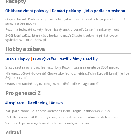
Recepty
Oblíbené zimní polévky
Domácí pekárny
Jídlo podle horoskopu
Oopsie bread: Proteinové pečivo lehké jako obláček zvládnete připravit jen ze 3
surovin a bez mouky
Pozor na jedovaté cukety! Jeden jasný znak prozradí, že se jim máte vyhnout
Svěží letní saláty, které vás v horku neunaví: Zkuste k zelenině přidat ovoce,
výsledek vás mile překvapí!
Hobby a zábava
BLESK Tlapky
Divoký kačer
Netflix filmy a seriály
Sraz v šest ráno. Vrchol festivalu Tóny Dolomit zazní za úsvitu ve 3000 metrech
Nízkorozpočtová dovolená? Chorvatsko jedno z nejdražších v Evropě! Levněji je i ve
Švýcarsku a Itálii
OBRAZEM: Modré slzy na Tchaj-wanu mění moře v magickou říši
Pro generaci Z
#inspirace
#wellbeing
#news
Září patří módě: Co přinese Mercedes-Benz Prague Fashion Week SS27
F*ck the glasses: AI Meta brýle mají zjednodušit život, zatím ale dělají opak
Víš, proč ti po mléčných výrobcích možná nebývá dobře?
Zdraví