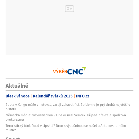
VÝBĚR
Aktuálně
Blesk Vánoce
Kalendář svátků 2025
INFO.cz
Ebola v Kongu může zmutovat, varují zdravotníci. Epidemie je prý druhá největší v
historii
Německá média: Výbušný dron v Lipsku nesl Semtex. Případ převzala spolková
prokuratura
Teroristický útok Rusů v Lipsku!? Dron s výbušninou se našel u Antonova plného
munice