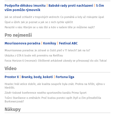
Podpořte dětskou imunitu
Babské rady proti nachlazení
S čím
vším pomůže rýmovník
Jak se zdravě zchladit v tropických vedrech: Co pomáhá a kdy už riskujete úpal
Úpal a úžeh: Jak je poznat a jak se z nich rychle vyléčit
Parazité v nás: Kterým se u nás líbí a kde v našem těle je můžeme najít?
Pro nejmenší
Mourissonova poradna
Komiksy
Festival ABC
Mourrisonova poradna: Je zdravé si čistit pleť v 11 letech? Jak na to?
Ukázka z GTA 6 bude mít premiéru na Netflixu
Forza Horizon 6 (recenze): Oblíbené arkádové závody se přesouvají do ulic Tokia!
Video
Prostor X
Branky, body, kokoti
Fortuna liga
Hradec hrál velice dobře, ale kvalita soupeře byla znát. Prohra na hřišti, výhra v
hledišti.
Závěr tiskové konference nového sportovního kanálu Prima Sport
Tvůrci StarDance o změnách: Proč budou porotci opět čtyři a čím přesvědčila
Burkiewiczová?
Nákupy