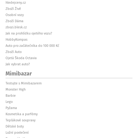
hledejceny.cz
Zboží Živě
Osobní vozy
Zboží Dáma
zbozi.blesk.cz
Jak na prohlídku ojetého vozu?
HobbyKompas
Auto pro začátečníka do 100 000 Kč
Zboží Auto
Ojetá Škoda Octavia
Jak vybrat auto?
Mimibazar
Testujte s Mimibazarem
Monster High
Barbie
Lego
Pyžama
Kosmetika a parfémy
Teplákové soupravy
Dětské boty
Ložní povlečení