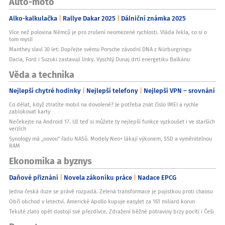
Auto-moto
Alko-kalkulačka
Rallye Dakar 2025
Dálniční známka 2025
Více než polovina Němců je pro zrušení neomezené rychlosti. Vláda řekla, co si o
tom myslí
Manthey slaví 30 let: Dopřejte svému Porsche závodní DNA z Nürburgringu
Dacia, Ford i Suzuki zastavují linky. Vyschlý Dunaj drtí energetiku Balkánu
Věda a technika
Nejlepší chytré hodinky
Nejlepší telefony
Nejlepší VPN – srovnání
Co dělat, když ztratíte mobil na dovolené? Je potřeba znát číslo IMEI a rychle
zablokovat karty
Nečekejte na Android 17. Už teď si můžete ty nejlepší funkce vyzkoušet i ve starších
verzích
Synology má „novou“ řadu NASů. Modely Neo+ lákají výkonem, SSD a vyměnitelnou
RAM
Ekonomika a byznys
Daňové přiznání
Novela zákoníku práce
Nadace EPCG
Jedna česká iluze se právě rozpadá. Zelená transformace je pojistkou proti chaosu
Obří obchod v letectví. Americké Apollo kupuje easyJet za 161 miliard korun
Tekuté zlato opět dostojí své přezdívce. Zdražení běžné potraviny brzy pocítí i Češi