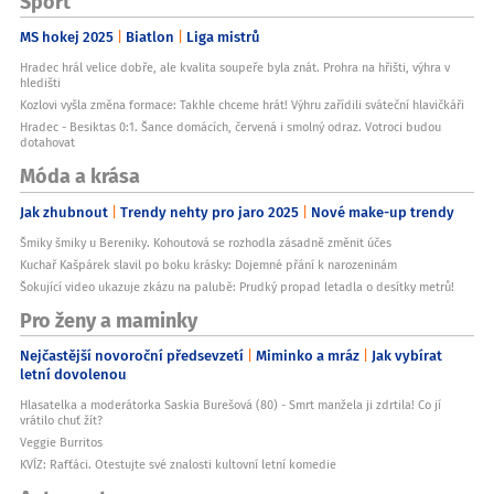
Sport
MS hokej 2025
Biatlon
Liga mistrů
Hradec hrál velice dobře, ale kvalita soupeře byla znát. Prohra na hřišti, výhra v
hledišti
Kozlovi vyšla změna formace: Takhle chceme hrát! Výhru zařídili sváteční hlavičkáři
Hradec - Besiktas 0:1. Šance domácích, červená i smolný odraz. Votroci budou
dotahovat
Móda a krása
Jak zhubnout
Trendy nehty pro jaro 2025
Nové make-up trendy
Šmiky šmiky u Bereniky. Kohoutová se rozhodla zásadně změnit účes
Kuchař Kašpárek slavil po boku krásky: Dojemné přání k narozeninám
Šokující video ukazuje zkázu na palubě: Prudký propad letadla o desítky metrů!
Pro ženy a maminky
Nejčastější novoroční předsevzetí
Miminko a mráz
Jak vybírat
letní dovolenou
Hlasatelka a moderátorka Saskia Burešová (80) - Smrt manžela ji zdrtila! Co jí
vrátilo chuť žít?
Veggie Burritos
KVÍZ: Rafťáci. Otestujte své znalosti kultovní letní komedie