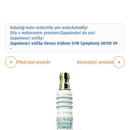
Katalog
Auto-moto
Vše pro auta
Autodíly
>
|
|
|
Díly v motorovém prostoru
Zapalování do aut
|
|
Zapalovací svíčky
|
Zapalovací svíčka Denso Iridium SYM Symphony SR150 09
-
Předchozí produkt
Následující produkt