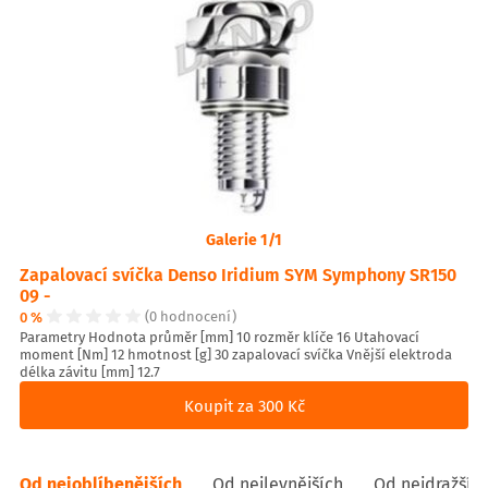
Galerie 1/1
Zapalovací svíčka Denso Iridium SYM Symphony SR150
09 -
0 %
(0 hodnocení)
Parametry Hodnota průměr [mm] 10 rozměr klíče 16 Utahovací
moment [Nm] 12 hmotnost [g] 30 zapalovací svíčka Vnější elektroda
délka závitu [mm] 12.7
Koupit za 300 Kč
Od nejoblíbenějších
Od nejlevnějších
Od nejdražšíc