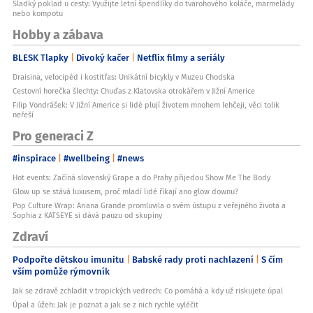
Sladký poklad u cesty: Využijte letní špendlíky do tvarohového koláče, marmelády
nebo kompotu
Hobby a zábava
BLESK Tlapky
Divoký kačer
Netflix filmy a seriály
Draisina, velocipéd i kostitřas: Unikátní bicykly v Muzeu Chodska
Cestovní horečka šlechty: Chuďas z Klatovska otrokářem v Jižní Americe
Filip Vondrášek: V Jižní Americe si lidé plují životem mnohem lehčeji, věci tolik
neřeší
Pro generaci Z
#inspirace
#wellbeing
#news
Hot events: Začíná slovenský Grape a do Prahy přijedou Show Me The Body
Glow up se stává luxusem, proč mladí lidé říkají ano glow downu?
Pop Culture Wrap: Ariana Grande promluvila o svém ústupu z veřejného života a
Sophia z KATSEYE si dává pauzu od skupiny
Zdraví
Podpořte dětskou imunitu
Babské rady proti nachlazení
S čím
vším pomůže rýmovník
Jak se zdravě zchladit v tropických vedrech: Co pomáhá a kdy už riskujete úpal
Úpal a úžeh: Jak je poznat a jak se z nich rychle vyléčit