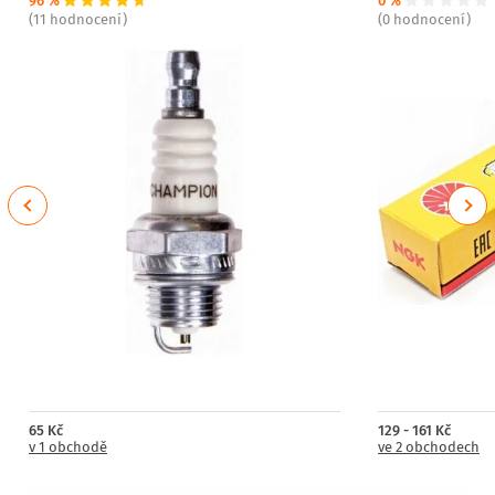
96 %
0 %
(11 hodnocení)
(0 hodnocení)
Previous
Next
65 Kč
129 - 161 Kč
v 1 obchodě
ve 2 obchodech