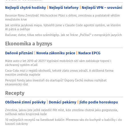
Nejlepší chytré hodinky
Nejlepší telefony
Nejlepší VPN – srovnání
Recenze filmu Zmrzlinář. Hitchcockovi Ptáci s dětmi, zmrzlinou a podstatně větším
množstvím krve
Jak vznikla jazyková mapa. Vytvořili jsme v Claude Code agentní systém, ve kterém
AI pátrá a ověřuje
Računar, dator, tölva nebo számítógép. Jak se řekne „Počítač“ v evropských jazycích
Ekonomika a byznys
Daňové přiznání
Novela zákoníku práce
Nadace EPCG
Máte auto z let 2010 až 2021? Vypínání mobilních sítí vám zablokuje topení i
záchranný systém eCall
Coca-Cola mizí z regálů obchodů, tekuté zlato znovu zdraží. A oblíbená farma
mezitím změnila majitele
Penzijní fondy jako investoři do startupů? Úspory Čechů mohou rozhýbat
ekonomický růst
Recepty
Oblíbené zimní polévky
Domácí pekárny
Jídlo podle horoskopu
Zmrzlina, jakou jste ještě nejedli! Pět míst, kde zmrzlina chutná jako gorgonzola,
svíčková nebo krupicová kaše
10 nejlepších receptů na švestkové koláče: Přenesou vás do kuchyně u babičky i do
luxusní cukrárny