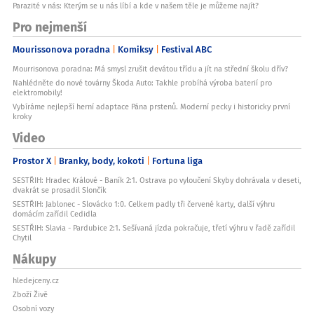
Parazité v nás: Kterým se u nás líbí a kde v našem těle je můžeme najít?
Pro nejmenší
Mourissonova poradna
Komiksy
Festival ABC
Mourrisonova poradna: Má smysl zrušit devátou třídu a jít na střední školu dřív?
Nahlédněte do nové továrny Škoda Auto: Takhle probíhá výroba baterií pro
elektromobily!
Vybíráme nejlepší herní adaptace Pána prstenů. Moderní pecky i historicky první
kroky
Video
Prostor X
Branky, body, kokoti
Fortuna liga
SESTŘIH: Hradec Králové - Baník 2:1. Ostrava po vyloučení Skyby dohrávala v deseti,
dvakrát se prosadil Slončík
SESTŘIH: Jablonec - Slovácko 1:0. Celkem padly tři červené karty, další výhru
domácím zařídil Cedidla
SESTŘIH: Slavia - Pardubice 2:1. Sešívaná jízda pokračuje, třetí výhru v řadě zařídil
Chytil
Nákupy
hledejceny.cz
Zboží Živě
Osobní vozy