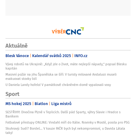
VÝBĚR
Aktuálně
Blesk Vánoce
Kalendář svátků 2025
INFO.cz
Vývoj robotů na Ukrajině: „Když jde o život, máte nejlepší nápady,“ popsal Blesku
kapitán
Masivní požár na jihu Španělska se šíří: V turisty milované Andalusii museli
evakuovat stovky lidí
U Daniela Landy hořelo! V památkově chráněném domě vypalovali vosy
Sport
MS hokej 2025
Biatlon
Liga mistrů
SESTŘIHY: Divočina Plzně v Teplicích. Další pád Sparty, výhry Slavie i Hradce s
Baníkem
Fotbalové přestupy ONLINE: Vindahl míří do Itálie. Novinky v Mostě, posila pro PSG
Skuhravý: Sudí? Bordel... V kauze FAČR bych byl nekompromisní, u Davida Látala
taky!