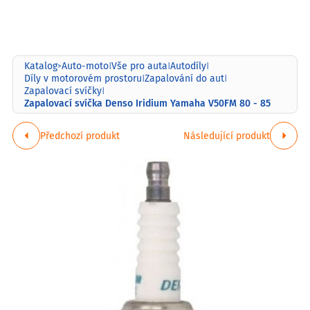
Katalog
Auto-moto
Vše pro auta
Autodíly
>
|
|
|
Díly v motorovém prostoru
Zapalování do aut
|
|
Zapalovací svíčky
|
Zapalovací svíčka Denso Iridium Yamaha V50FM 80 - 85
Předchozí produkt
Následující produkt