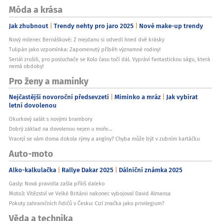
Móda a krása
Jak zhubnout
Trendy nehty pro jaro 2025
Nové make-up trendy
Nový milenec Bernáškové: Z mejdanu si odvedl hned dvě krásky
Tulipán jako vzpomínka: Zapomenutý příběh významné rodiny!
Seriál zrušili, pro posluchače se Kolo času točí dál. Vypráví fantastickou ságu, která
nemá obdoby!
Pro ženy a maminky
Nejčastější novoroční předsevzetí
Miminko a mráz
Jak vybírat
letní dovolenou
Okurkový salát s novými brambory
Dobrý základ na dovolenou nejen u moře...
Vracejí se vám doma dokola rýmy a angíny? Chyba může být v zubním kartáčku
Auto-moto
Alko-kalkulačka
Rallye Dakar 2025
Dálniční známka 2025
Gasly: Nová pravidla zašla příliš daleko
Moto3: Vítězství ve Velké Británii nakonec vybojoval David Almansa
Pokuty zahraničních řidičů v Česku: Cizí značka jako privilegium?
Věda a technika