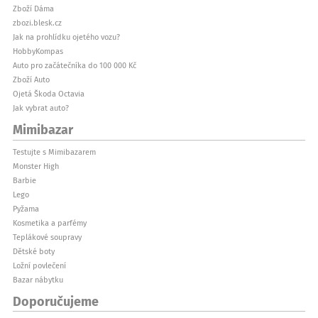
Zboží Dáma
zbozi.blesk.cz
Jak na prohlídku ojetého vozu?
HobbyKompas
Auto pro začátečníka do 100 000 Kč
Zboží Auto
Ojetá Škoda Octavia
Jak vybrat auto?
Mimibazar
Testujte s Mimibazarem
Monster High
Barbie
Lego
Pyžama
Kosmetika a parfémy
Teplákové soupravy
Dětské boty
Ložní povlečení
Bazar nábytku
Doporučujeme