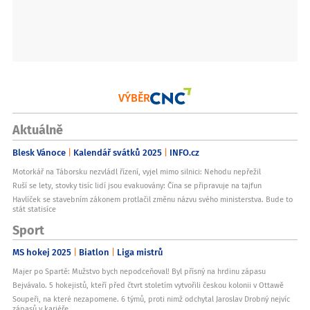
VÝBĚR
Aktuálně
Blesk Vánoce
Kalendář svátků 2025
INFO.cz
Motorkář na Táborsku nezvládl řízení, vyjel mimo silnici: Nehodu nepřežil
Ruší se lety, stovky tisíc lidí jsou evakuovány: Čína se připravuje na tajfun
Havlíček se stavebním zákonem protlačil změnu názvu svého ministerstva. Bude to
stát statisíce
Sport
MS hokej 2025
Biatlon
Liga mistrů
Majer po Spartě: Mužstvo bych nepodceňoval! Byl přísný na hrdinu zápasu
Bejvávalo. 5 hokejistů, kteří před čtvrt stoletím vytvořili českou kolonii v Ottawě
Soupeři, na které nezapomene. 6 týmů, proti nimž odchytal Jaroslav Drobný nejvíc
zápasů v kariéře