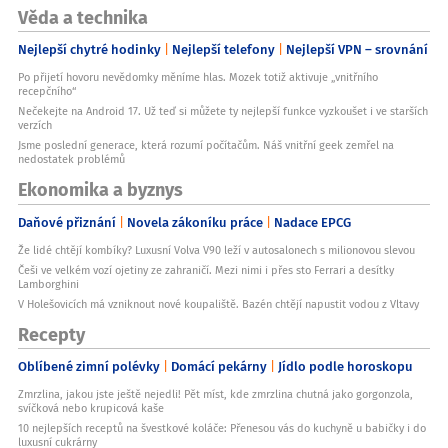
Věda a technika
Nejlepší chytré hodinky
Nejlepší telefony
Nejlepší VPN – srovnání
Po přijetí hovoru nevědomky měníme hlas. Mozek totiž aktivuje „vnitřního
recepčního“
Nečekejte na Android 17. Už teď si můžete ty nejlepší funkce vyzkoušet i ve starších
verzích
Jsme poslední generace, která rozumí počítačům. Náš vnitřní geek zemřel na
nedostatek problémů
Ekonomika a byznys
Daňové přiznání
Novela zákoníku práce
Nadace EPCG
Že lidé chtějí kombíky? Luxusní Volva V90 leží v autosalonech s milionovou slevou
Češi ve velkém vozí ojetiny ze zahraničí. Mezi nimi i přes sto Ferrari a desítky
Lamborghini
V Holešovicích má vzniknout nové koupaliště. Bazén chtějí napustit vodou z Vltavy
Recepty
Oblíbené zimní polévky
Domácí pekárny
Jídlo podle horoskopu
Zmrzlina, jakou jste ještě nejedli! Pět míst, kde zmrzlina chutná jako gorgonzola,
svíčková nebo krupicová kaše
10 nejlepších receptů na švestkové koláče: Přenesou vás do kuchyně u babičky i do
luxusní cukrárny