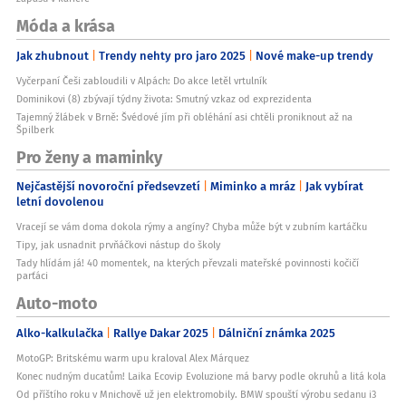
Móda a krása
Jak zhubnout
Trendy nehty pro jaro 2025
Nové make-up trendy
Vyčerpaní Češi zabloudili v Alpách: Do akce letěl vrtulník
Dominikovi (8) zbývají týdny života: Smutný vzkaz od exprezidenta
Tajemný žlábek v Brně: Švédové jím při obléhání asi chtěli proniknout až na
Špilberk
Pro ženy a maminky
Nejčastější novoroční předsevzetí
Miminko a mráz
Jak vybírat
letní dovolenou
Vracejí se vám doma dokola rýmy a angíny? Chyba může být v zubním kartáčku
Tipy, jak usnadnit prvňáčkovi nástup do školy
Tady hlídám já! 40 momentek, na kterých převzali mateřské povinnosti kočičí
parťáci
Auto-moto
Alko-kalkulačka
Rallye Dakar 2025
Dálniční známka 2025
MotoGP: Britskému warm upu kraloval Alex Márquez
Konec nudným ducatům! Laika Ecovip Evoluzione má barvy podle okruhů a litá kola
Od příštího roku v Mnichově už jen elektromobily. BMW spouští výrobu sedanu i3