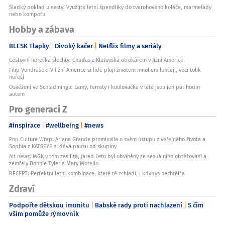
Sladký poklad u cesty: Využijte letní špendlíky do tvarohového koláče, marmelády
nebo kompotu
Hobby a zábava
BLESK Tlapky
Divoký kačer
Netflix filmy a seriály
Cestovní horečka šlechty: Chuďas z Klatovska otrokářem v Jižní Americe
Filip Vondrášek: V Jižní Americe si lidé plují životem mnohem lehčeji, věci tolik
neřeší
Osvěžení ve Schladmingu: Lamy, ferraty i koulovačka v létě jsou jen pár hodin
autem
Pro generaci Z
#inspirace
#wellbeing
#news
Pop Culture Wrap: Ariana Grande promluvila o svém ústupu z veřejného života a
Sophia z KATSEYE si dává pauzu od skupiny
Alt news: MGK v tom zas lítá, Jared Leto byl obviněný ze sexuálního obtěžování a
zemřely Bonnie Tyler a Mary Morello
RECEPT: Perfektní letní kombinace, které tě zchladí, i kdybys nechtěl*a
Zdraví
Podpořte dětskou imunitu
Babské rady proti nachlazení
S čím
vším pomůže rýmovník