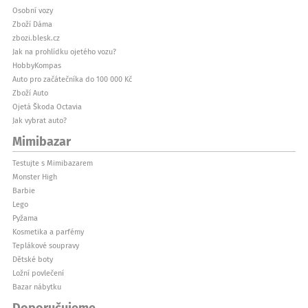
Osobní vozy
Zboží Dáma
zbozi.blesk.cz
Jak na prohlídku ojetého vozu?
HobbyKompas
Auto pro začátečníka do 100 000 Kč
Zboží Auto
Ojetá Škoda Octavia
Jak vybrat auto?
Mimibazar
Testujte s Mimibazarem
Monster High
Barbie
Lego
Pyžama
Kosmetika a parfémy
Teplákové soupravy
Dětské boty
Ložní povlečení
Bazar nábytku
Doporučujeme