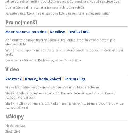
Jak se zdravě zchladit v tropických vedrech: Co pomáhá a kdy už riskujete úpal
Úpal a úžeh: Jak je poznat a jak se z nich rychle vyléčit
Parazité v nás: Kterým se u nás líbí a kde v našem těle je můžeme najít?
Pro nejmenší
Mourissonova poradna
Komiksy
Festival ABC
Nahlédněte do nové továrny Škoda Auto: Takhle probíhá výroba baterií pro
elektromobily!
Vybíráme nejlepší herní adaptace Pána prstenů. Moderní pecky i historicky první
kroky
Desková hra Stínadla: Rychlé šípy ožívají v napínavé
Video
Prostor X
Branky, body, kokoti
Fortuna liga
Priske byl hodně nespokojen s výkonem Sparty v Mladé Boleslavi
SESTŘIH: Mladá Boleslav - Sparta 2:0. Bezzubí Letenští opět ztratili. Domácí
rozhodli v první půli
SESTŘIH: Zlín - Bohemians 0:2. Klokani mají první výhru, premiérovou trefou v lize
rozhodl Mirvald
Nákupy
hledejceny.cz
Zboží Živě