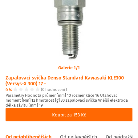
Galerie 1/1
Zapalovací svíčka Denso Standard Kawasaki KLE300
(Versys-X 300) 17 -
0 %
(0 hodnocení)
Parametry Hodnota průměr [mm] 10 rozměr klíče 16 Utahovací
moment [Nm] 12 hmotnost [g] 30 zapalovací svíčka Vnější elektroda
délka závitu [mm] 19
Koupit za 153 Kč
Od nejoblíbenějších
Od nejlevnějších
Od nejdražšíc