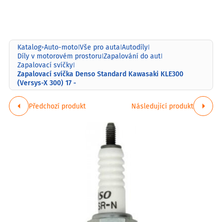
Katalog
Auto-moto
Vše pro auta
Autodíly
>
|
|
|
Díly v motorovém prostoru
Zapalování do aut
|
|
Zapalovací svíčky
|
Zapalovací svíčka Denso Standard Kawasaki KLE300
(Versys-X 300) 17 -
Předchozí produkt
Následující produkt