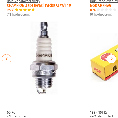
Další Zapalovací svíčky
Další Zapalovací sv
CHAMPION Zapalovací svíčka CJ7Y/T10
NGK CR7HSA
96 %
0 %
(11 hodnocení)
(0 hodnocení)
Previous
Next
65 Kč
129 - 161 Kč
v 1 obchodě
ve 2 obchodech