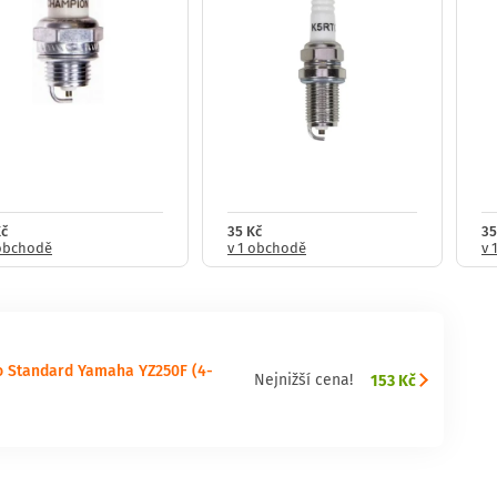
Kč
35 Kč
35
 obchodě
v 1 obchodě
v 
o Standard Yamaha YZ250F (4-
153 Kč
Nejnižší cena!