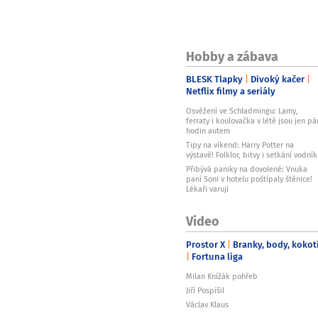
Hobby a zábava
BLESK Tlapky
Divoký kačer
Netflix filmy a seriály
Osvěžení ve Schladmingu: Lamy,
ferraty i koulovačka v létě jsou jen pá
hodin autem
Tipy na víkend: Harry Potter na
výstavě! Folklor, bitvy i setkání vodní
Přibývá paniky na dovolené: Vnuka
paní Soni v hotelu poštípaly štěnice!
Lékaři varují
Video
Prostor X
Branky, body, kokot
Fortuna liga
Milan Knížák pohřeb
Jiří Pospíšil
Václav Klaus