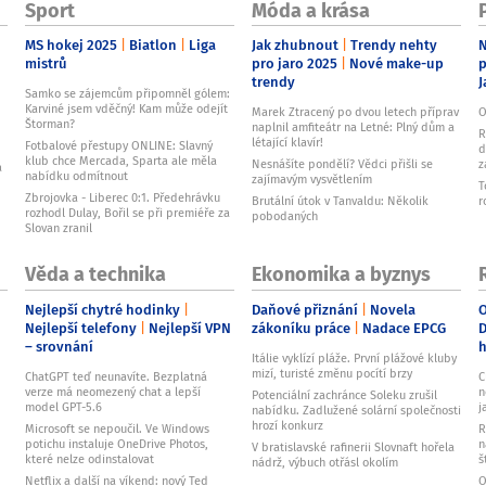
Sport
Móda a krása
MS hokej 2025
Biatlon
Liga
Jak zhubnout
Trendy nehty
N
mistrů
pro jaro 2025
Nové make-up
p
trendy
J
Samko se zájemcům připomněl gólem:
Karviné jsem vděčný! Kam může odejít
Marek Ztracený po dvou letech příprav
O
Štorman?
naplnil amfiteátr na Letné: Plný dům a
R
létající klavír!
Fotbalové přestupy ONLINE: Slavný
d
klub chce Mercada, Sparta ale měla
Nesnášíte pondělí? Vědci přišli se
z
a
nabídku odmítnout
zajímavým vysvětlením
T
Zbrojovka - Liberec 0:1. Předehrávku
Brutální útok v Tanvaldu: Několik
r
rozhodl Dulay, Bořil se při premiéře za
pobodaných
Slovan zranil
Věda a technika
Ekonomika a byznys
Nejlepší chytré hodinky
Daňové přiznání
Novela
O
Nejlepší telefony
Nejlepší VPN
zákoníku práce
Nadace EPCG
D
– srovnání
Itálie vyklízí pláže. První plážové kluby
mizí, turisté změnu pocítí brzy
ChatGPT teď neunavíte. Bezplatná
C
verze má neomezený chat a lepší
n
Potenciální zachránce Soleku zrušil
model GPT-5.6
j
nabídku. Zadlužené solární společnosti
hrozí konkurz
Microsoft se nepoučil. Ve Windows
R
potichu instaluje OneDrive Photos,
n
V bratislavské rafinerii Slovnaft hořela
které nelze odinstalovat
š
nádrž, výbuch otřásl okolím
Netflix a další na víkend: nový Ted
O