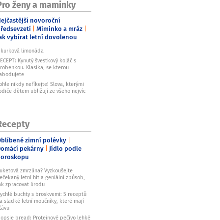
Pro ženy a maminky
ejčastější novoroční
ředsevzetí
Miminko a mráz
ak vybírat letní dovolenou
kurková limonáda
ECEPT: Kynutý švestkový koláč s
robenkou. Klasika, se kterou
abodujete
ohle nikdy neříkejte! Slova, kterými
odiče dětem ubližují ze všeho nejvíc
Recepty
blíbené zimní polévky
omácí pekárny
Jídlo podle
horoskopu
uketová zmrzlina? Vyzkoušejte
ečekaný letní hit a geniální způsob,
ak zpracovat úrodu
ychlé buchty s broskvemi: 5 receptů
a sladké letní moučníky, které mají
ťávu
opsie bread: Proteinové pečivo lehké