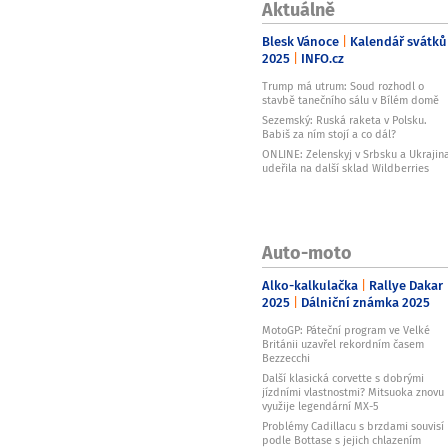
Aktuálně
Blesk Vánoce
Kalendář svátků
2025
INFO.cz
Trump má utrum: Soud rozhodl o
stavbě tanečního sálu v Bílém domě
Sezemský: Ruská raketa v Polsku.
Babiš za ním stojí a co dál?
ONLINE: Zelenskyj v Srbsku a Ukrajin
udeřila na další sklad Wildberries
Auto-moto
Alko-kalkulačka
Rallye Dakar
2025
Dálniční známka 2025
MotoGP: Páteční program ve Velké
Británii uzavřel rekordním časem
Bezzecchi
Další klasická corvette s dobrými
jízdními vlastnostmi? Mitsuoka znovu
využije legendární MX-5
Problémy Cadillacu s brzdami souvisí
podle Bottase s jejich chlazením