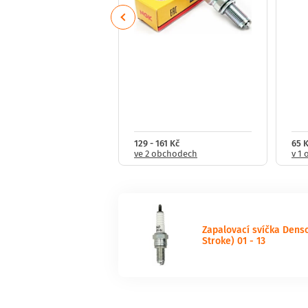
Previous
321 Kč
129 - 161 Kč
65 
obchodech
ve 2 obchodech
v 1
Zapalovací svíčka Dens
Stroke) 01 - 13