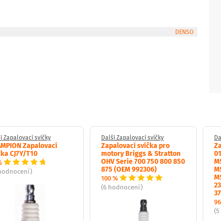
DENSO
í Zapalovací svíčky
Další Zapalovací svíčky
Da
MPION Zapalovací
Zapalovací svíčka pro
Za
čka CJ7Y/T10
motory Briggs & Stratton
0
OHV Serie 700 750 800 850
M
%
875 (OEM 992306)
M
 hodnocení)
M
100 %
23
(6 hodnocení)
37
96
(5