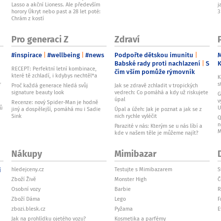
Lasso a akční Lioness. Ale především
j
horory Úkryt nebo past a 28 let poté:
3
Chrám z kostí
Pro generaci Z
Zdraví
#inspirace
#wellbeing
#news
Podpořte dětskou imunitu
M
Babské rady proti nachlazení
S
RECEPT: Perfektní letní kombinace,
čím vším pomůže rýmovník
které tě zchladí, i kdybys nechtěl*a
K
r
s
Proč každá generace hledá svůj
Jak se zdravě zchladit v tropických
signature beauty look
vedrech: Co pomáhá a kdy už riskujete
G
úpal
v
Recenze: nový Spider-Man je hodně
ků
U
jiný a dospělejší, pomáhá mu i Sadie
Úpal a úžeh: Jak je poznat a jak se z
Sink
nich rychle vyléčit
Q
n
Parazité v nás: Kterým se u nás líbí a
M
kde v našem těle je můžeme najít?
Nákupy
Mimibazar
i
hledejceny.cz
Testujte s Mimibazarem
S
Zboží Živě
Monster High
Č
Osobní vozy
Barbie
R
Zboží Dáma
Lego
F
zbozi.blesk.cz
Pyžama
E
Jak na prohlídku ojetého vozu?
Kosmetika a parfémy