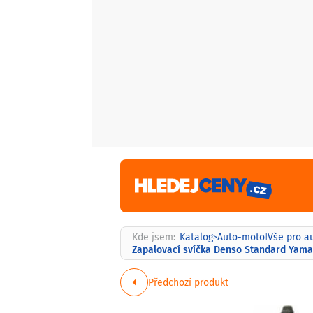
Kde jsem:
Katalog
Auto-moto
Vše pro a
>
|
Zapalovací svíčka Denso Standard Yamah
Předchozí produkt