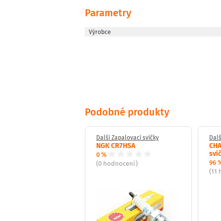
Parametry
Výrobce
Podobné produkty
Zapalovací svíčky
Další Zapalovací svíčky
Dalš
lovací svíčka DENSO
NGK CR7HSA
CHA
PR-L11
sví
0 %
96 
(0 hodnocení)
dnocení)
(11