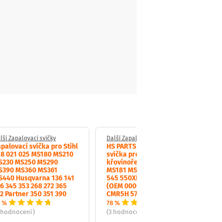
lší Zapalovací svíčky
Další Zapalovací svíčky
palovací svíčka pro Stihl
HS PARTS zapalovací
18 021 025 MS180 MS210
svíčka pro motorové pily a
S230 MS250 MS290
křovinořezy Stihl MS171
S390 MS360 MS361
MS181 MS211 Husqvarna
S440 Husqvarna 136 141
545 550XP 555 556 560XP
6 345 353 268 272 365
(OEM 00004007009 NGK
2 Partner 350 351 390
CMR5H 574519601)
 %
78 %
 hodnocení)
(3 hodnocení)