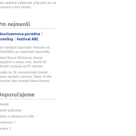
ako obláček zvládnete připravit jen ze
 surovin a bez mouky
Pro nejmenší
ourissonova poradna
Komiksy
Festival ABC
do vynalezl kapesník? Historie od
tředověku po papírové kapesníky
host Recon Wildlands dostal
ylepšení a novou misi. Starší díl
bisoft rozdává na PC zdarma
uake ke 30. narozeninám dostal
ovou epizodu zdarma. Dawn of the
achine vám zamotá hlavu iluzemi
Doporučujeme
tarjob
eské podcasty
ádio a zábava pro děti
rekvence 1
vropa 2