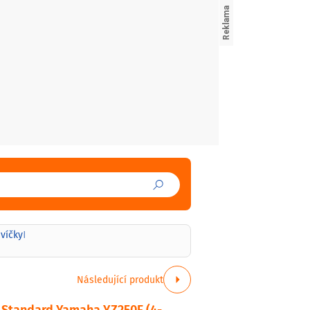
svíčky
|
Následující produkt
 Standard Yamaha YZ250F (4-