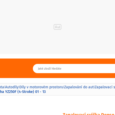
uta
Autodíly
Díly v motorovém prostoru
Zapalování do aut
Zapalovací 
|
|
|
|
a YZ250F (4-Stroke) 01 - 13
Zapalovací svíčka Denso