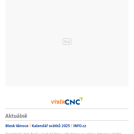
VÝBĚR
Aktuálně
Blesk Vánoce
Kalendář svátků 2025
INFO.cz
Teroristický útok Rusů v Lipsku!? Dron s výbušninou se našel u Antonova plného