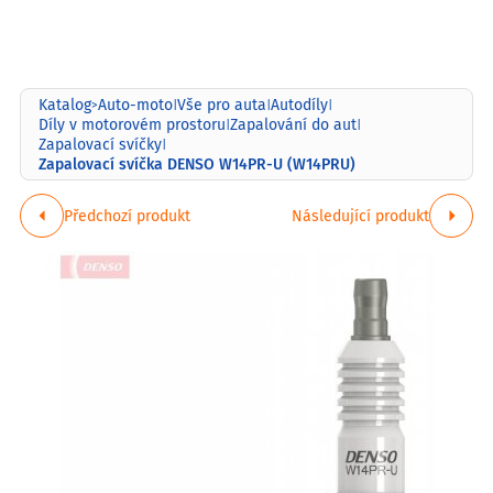
Katalog
Auto-moto
Vše pro auta
Autodíly
>
|
|
|
Díly v motorovém prostoru
Zapalování do aut
|
|
Zapalovací svíčky
|
Zapalovací svíčka DENSO W14PR-U (W14PRU)
Předchozí produkt
Následující produkt