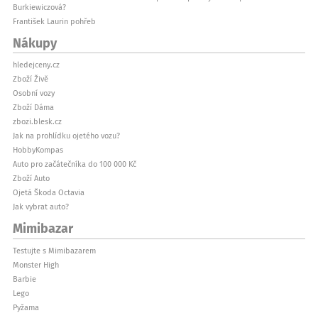
Burkiewiczová?
František Laurin pohřeb
Nákupy
hledejceny.cz
Zboží Živě
Osobní vozy
Zboží Dáma
zbozi.blesk.cz
Jak na prohlídku ojetého vozu?
HobbyKompas
Auto pro začátečníka do 100 000 Kč
Zboží Auto
Ojetá Škoda Octavia
Jak vybrat auto?
Mimibazar
Testujte s Mimibazarem
Monster High
Barbie
Lego
Pyžama