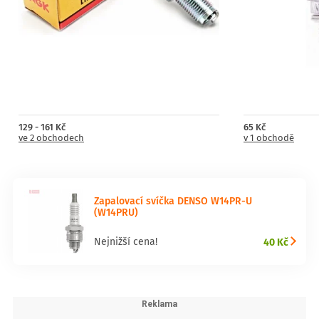
129 - 161 Kč
65 Kč
ve 2 obchodech
v 1 obchodě
Zapalovací svíčka DENSO W14PR-U
(W14PRU)
40 Kč
Nejnižší cena!