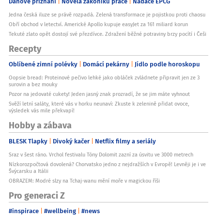
Daňové přiznání
Novela zákoníku práce
Nadace EPCG
Jedna česká iluze se právě rozpadá. Zelená transformace je pojistkou proti chaosu
Obří obchod v letectví. Americké Apollo kupuje easyJet za 161 miliard korun
Tekuté zlato opět dostojí své přezdívce. Zdražení běžné potraviny brzy pocítí i Češi
Recepty
Oblíbené zimní polévky
Domácí pekárny
Jídlo podle horoskopu
Oopsie bread: Proteinové pečivo lehké jako obláček zvládnete připravit jen ze 3
surovin a bez mouky
Pozor na jedovaté cukety! Jeden jasný znak prozradí, že se jim máte vyhnout
Svěží letní saláty, které vás v horku neunaví: Zkuste k zelenině přidat ovoce,
výsledek vás mile překvapí!
Hobby a zábava
BLESK Tlapky
Divoký kačer
Netflix filmy a seriály
Sraz v šest ráno. Vrchol festivalu Tóny Dolomit zazní za úsvitu ve 3000 metrech
Nízkorozpočtová dovolená? Chorvatsko jedno z nejdražších v Evropě! Levněji je i ve
Švýcarsku a Itálii
OBRAZEM: Modré slzy na Tchaj-wanu mění moře v magickou říši
Pro generaci Z
#inspirace
#wellbeing
#news