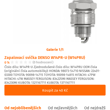
Galerie 1/1
Zapalovací svíčka DENSO W14PR-U (W14PRU)
0 %
(0 hodnocení)
Číslo dílu: W14PR-U Zjednodušené číslo dílu: W14PRU OEM čísla
(originální čísla automobilky): HONDA: 98073-54710 NISSAN: 22401-
03300 TOYOTA: 90098-14715 TOYOTA: 90098-14815 HITACHI: 47PW
HITACHI: 47W MASSEY FERGUSON: 834225MI MASSEY FERGUSON:
834230MI KUBOTA: 1321167711 KUBOTA: 1371167711
Koupit za 40 Kč
Od nejoblíbenějších
Od nejlevnějších
Od nejdražšíc