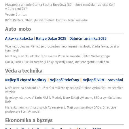
Hlasatelka a moderátorka Saskia Burešová (80) - Smrt manžela ji zdrtila! Co jí
vrátilo chuť žít?
Veggie Burritos
KVÍZ: Rafťáci. Otestujte své znalosti kultovní letní komedie
Auto-moto
Alko-kalkulačka
Rallye Dakar 2025
Dálniční známka 2025
Více než polovina Němců je pro zrušení neomezené rychlosti. Vláda řekla, co si o
tom myslí
Manthey slaví 30 let: Dopřejte svému Porsche závodní DNA z Nürburgringu
Dacia, Ford i Suzuki zastavují linky. Vyschlý Dunaj drtí energetiku Balkánu
Věda a technika
Nejlepší chytré hodinky
Nejlepší telefony
Nejlepší VPN – srovnání
Nečekejte na Android 17. Už teď si můžete ty nejlepší funkce vyzkoušet i ve starších
verzích
Synology má „novou“ řadu NASů. Modely Neo+ lákají výkonem, SSD a vyměnitelnou
RAM
Marantz mění vnitřnosti svých AV receiverů. Mají osmikanálový DAC a Dirac Live
podporuje i tenký model
Ekonomika a byznys