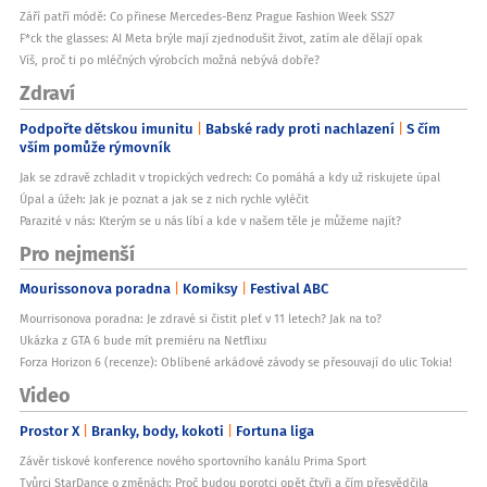
Září patří módě: Co přinese Mercedes-Benz Prague Fashion Week SS27
F*ck the glasses: AI Meta brýle mají zjednodušit život, zatím ale dělají opak
Víš, proč ti po mléčných výrobcích možná nebývá dobře?
Zdraví
Podpořte dětskou imunitu
Babské rady proti nachlazení
S čím
vším pomůže rýmovník
Jak se zdravě zchladit v tropických vedrech: Co pomáhá a kdy už riskujete úpal
Úpal a úžeh: Jak je poznat a jak se z nich rychle vyléčit
Parazité v nás: Kterým se u nás líbí a kde v našem těle je můžeme najít?
Pro nejmenší
Mourissonova poradna
Komiksy
Festival ABC
Mourrisonova poradna: Je zdravé si čistit pleť v 11 letech? Jak na to?
Ukázka z GTA 6 bude mít premiéru na Netflixu
Forza Horizon 6 (recenze): Oblíbené arkádové závody se přesouvají do ulic Tokia!
Video
Prostor X
Branky, body, kokoti
Fortuna liga
Závěr tiskové konference nového sportovního kanálu Prima Sport
Tvůrci StarDance o změnách: Proč budou porotci opět čtyři a čím přesvědčila