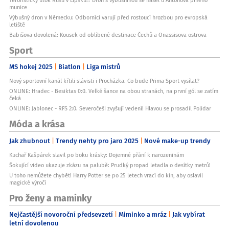
munice
Výbušný dron v Německu: Odborníci varují před rostoucí hrozbou pro evropská
letiště
Babišova dovolená: Kousek od oblíbené destinace Čechů a Onassisova ostrova
Sport
MS hokej 2025
Biatlon
Liga mistrů
Nový sportovní kanál křtili slávisti i Procházka. Co bude Prima Sport vysílat?
ONLINE: Hradec - Besiktas 0:0. Velké šance na obou stranách, na první gól se zatím
čeká
ONLINE: Jablonec - RFS 2:0. Severočeši zvyšují vedení! Hlavou se prosadil Polidar
Móda a krása
Jak zhubnout
Trendy nehty pro jaro 2025
Nové make-up trendy
Kuchař Kašpárek slavil po boku krásky: Dojemné přání k narozeninám
Šokující video ukazuje zkázu na palubě: Prudký propad letadla o desítky metrů!
U toho nemůžete chybět! Harry Potter se po 25 letech vrací do kin, aby oslavil
magické výročí
Pro ženy a maminky
Nejčastější novoroční předsevzetí
Miminko a mráz
Jak vybírat
letní dovolenou