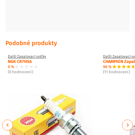
Podobné produkty
Další Zapalovací svíčky
Další Zapalovací sv
NGK CR7HSA
CHAMPION Zapalo
0 %
96 %
(0 hodnocení)
(11 hodnocení)
Previous
Next