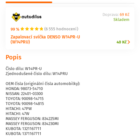
Doprava:
69 Kč
Skladem
99 %
(6 555 hodnocení)
Zapalovací svíčka DENSO W14PR-U
(W14PRU)
40 Kč
Popis
Číslo dílu: W14PR-U
Zjednodušené číslo dílu: W14PRU
OEM čísla (originální čísla automobilky):
HONDA: 98073-54710
NISSAN: 22401-03300
TOYOTA: 90098-14715
TOYOTA: 90098-14815
HITACHI: 47PW
HITACHI: 47W
MASSEY FERGUSON: 834225MI
MASSEY FERGUSON: 834230MI
KUBOTA: 1321167711
KUBOTA: 1371167711