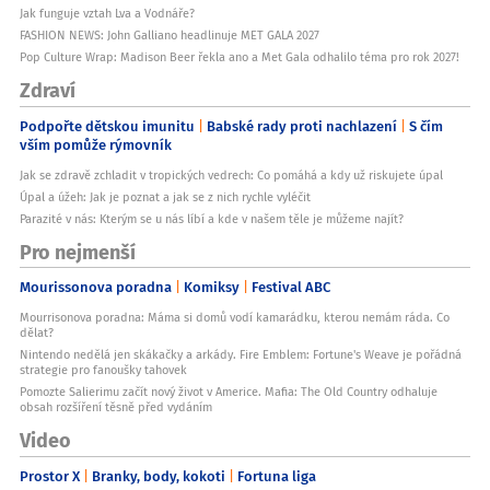
Jak funguje vztah Lva a Vodnáře?
FASHION NEWS: John Galliano headlinuje MET GALA 2027
Pop Culture Wrap: Madison Beer řekla ano a Met Gala odhalilo téma pro rok 2027!
Zdraví
Podpořte dětskou imunitu
Babské rady proti nachlazení
S čím
vším pomůže rýmovník
Jak se zdravě zchladit v tropických vedrech: Co pomáhá a kdy už riskujete úpal
Úpal a úžeh: Jak je poznat a jak se z nich rychle vyléčit
Parazité v nás: Kterým se u nás líbí a kde v našem těle je můžeme najít?
Pro nejmenší
Mourissonova poradna
Komiksy
Festival ABC
Mourrisonova poradna: Máma si domů vodí kamarádku, kterou nemám ráda. Co
dělat?
Nintendo nedělá jen skákačky a arkády. Fire Emblem: Fortune's Weave je pořádná
strategie pro fanoušky tahovek
Pomozte Salierimu začít nový život v Americe. Mafia: The Old Country odhaluje
obsah rozšíření těsně před vydáním
Video
Prostor X
Branky, body, kokoti
Fortuna liga