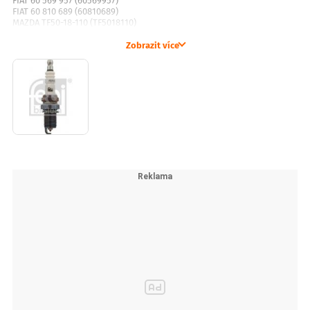
FIAT 60 569 957 (60569957)
FIAT 60 810 689 (60810689)
MAZDA TF50-18-110 (TF5018110)
MITSUBISHI MD 319 517 (MD319517)
MITSUBISHI MD 357 531 (MD357531)
Zobrazit více
MITSUBISHI MS 851 506 (MS851506)
MITSUBISHI MS 851 861 (MS851861)
NISSAN 22401-WA016 (22401WA016)
NISSAN 22401-WA066 (22401WA066)
NISSAN 22401-53J16 (2240153J16)
NISSAN 22401-53J66 (2240153J66)
NISSAN 22401-53V16 (2240153V16)
OPEL 12 14 046 (1214046)
OPEL 55 562 534 (55562534)
RENAULT 77 00 273 698 (7700273698)
RENAULT 82 00 363 364 (8200363364)
SAAB 88 193 10 (8819310)
SAAB 91 396 43 (9139643)
SUBARU 22401 AA400 (22401AA400)
SUBARU 22401 AA510 (22401AA510)
SUBARU 22401 AA530 (22401AA530)
SUBARU 22401 AA531 (22401AA531)
TOYOTA 90919-01128 (9091901128)
TOYOTA 90919-01180 (9091901180)
TOYOTA 90919-01181 (9091901181)
VOLVO 271766 (271766)
VOLVO 272313 (272313)
VOLVO 272344 (272344)