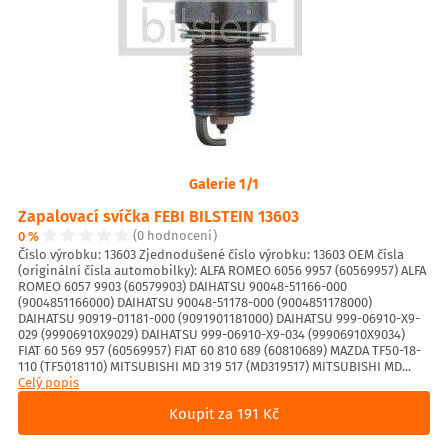
Galerie 1/1
Zapalovací svíčka FEBI BILSTEIN 13603
0 %
(0 hodnocení)
Číslo výrobku: 13603 Zjednodušené číslo výrobku: 13603 OEM čísla
(originální čísla automobilky): ALFA ROMEO 6056 9957 (60569957) ALFA
ROMEO 6057 9903 (60579903) DAIHATSU 90048-51166-000
(9004851166000) DAIHATSU 90048-51178-000 (9004851178000)
DAIHATSU 90919-01181-000 (9091901181000) DAIHATSU 999-06910-X9-
029 (99906910X9029) DAIHATSU 999-06910-X9-034 (99906910X9034)
FIAT 60 569 957 (60569957) FIAT 60 810 689 (60810689) MAZDA TF50-18-
110 (TF5018110) MITSUBISHI MD 319 517 (MD319517) MITSUBISHI MD...
Celý popis
Koupit za 191 Kč