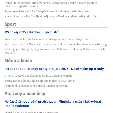
Neuvěřitelná odvaha, strašlivý konec. Děsivé kaskadérské kousky, za které
odvážlivci zaplatili životem
Exposlanec Petr Wolf: Za útěk před vězením si má odsedět další trest
Nový kráter na Měsíci? Měla do něj narazit Muskova raketa velká jako dům
Sport
MS hokej 2025
Biatlon
Liga mistrů
Konec po osmi letech. Ujčík opouští disciplinární komisi. Kdo ji povede?
Vítek na odchodu z Manchesteru. Může se stát nejdražším brankářem v historii ligy
Vstupuje jako fotograf, ne jako prezident. Petr Pavel je členem Klubu sportovních
novinářů
Móda a krása
Jak zhubnout
Trendy nehty pro jaro 2025
Nové make-up trendy
Ornella Koktová s fešákem na obědě. Dojemné vyznání
Bezdomovec pálil batole cigaretou: Matce to bylo jedno!
Topmodelka Michaela Kociánová: Dilema se svatbou
Pro ženy a maminky
Nejčastější novoroční předsevzetí
Miminko a mráz
Jak vybírat
letní dovolenou
Thajské nudle s červeným kari a paprikami