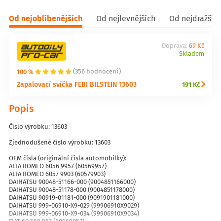
Od nejoblíbenějších
Od nejlevnějších
Od nejdražšíc
Doprava:
69 Kč
Skladem
100 %
(356 hodnocení)
Zapalovací svíčka FEBI BILSTEIN 13603
191 Kč
Popis
Číslo výrobku: 13603
Zjednodušené číslo výrobku: 13603
OEM čísla (originální čísla automobilky):
ALFA ROMEO 6056 9957 (60569957)
ALFA ROMEO 6057 9903 (60579903)
DAIHATSU 90048-51166-000 (9004851166000)
DAIHATSU 90048-51178-000 (9004851178000)
DAIHATSU 90919-01181-000 (9091901181000)
DAIHATSU 999-06910-X9-029 (99906910X9029)
DAIHATSU 999-06910-X9-034 (99906910X9034)