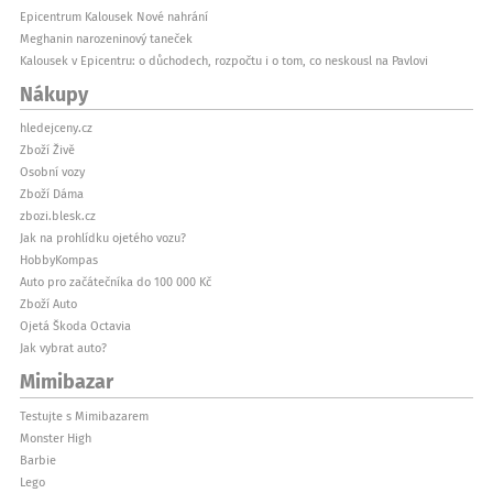
Epicentrum Kalousek Nové nahrání
Meghanin narozeninový taneček
Kalousek v Epicentru: o důchodech, rozpočtu i o tom, co neskousl na Pavlovi
Nákupy
hledejceny.cz
Zboží Živě
Osobní vozy
Zboží Dáma
zbozi.blesk.cz
Jak na prohlídku ojetého vozu?
HobbyKompas
Auto pro začátečníka do 100 000 Kč
Zboží Auto
Ojetá Škoda Octavia
Jak vybrat auto?
Mimibazar
Testujte s Mimibazarem
Monster High
Barbie
Lego