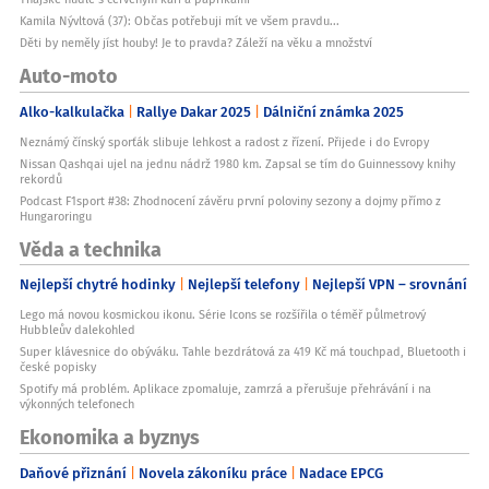
Kamila Nývltová (37): Občas potřebuji mít ve všem pravdu...
Děti by neměly jíst houby! Je to pravda? Záleží na věku a množství
Auto-moto
Alko-kalkulačka
Rallye Dakar 2025
Dálniční známka 2025
Neznámý čínský sporťák slibuje lehkost a radost z řízení. Přijede i do Evropy
Nissan Qashqai ujel na jednu nádrž 1980 km. Zapsal se tím do Guinnessovy knihy
rekordů
Podcast F1sport #38: Zhodnocení závěru první poloviny sezony a dojmy přímo z
Hungaroringu
Věda a technika
Nejlepší chytré hodinky
Nejlepší telefony
Nejlepší VPN – srovnání
Lego má novou kosmickou ikonu. Série Icons se rozšířila o téměř půlmetrový
Hubbleův dalekohled
Super klávesnice do obýváku. Tahle bezdrátová za 419 Kč má touchpad, Bluetooth i
české popisky
Spotify má problém. Aplikace zpomaluje, zamrzá a přerušuje přehrávání i na
výkonných telefonech
Ekonomika a byznys
Daňové přiznání
Novela zákoníku práce
Nadace EPCG