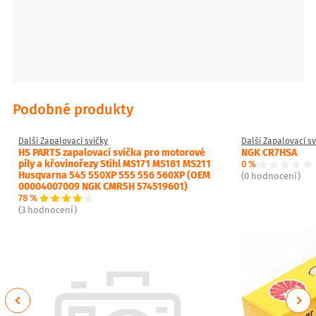
VOLVO 8670057 (8670057)
VOLVO 8692071 (8692071)
VW 101 000 049 AC (101000049AC)
VW 101 000 049 AD (101000049AD)
VW 101 000 063 AA (101000063AA)
VW 101 000 065 AA (101000065AA)
SMART A0003085V005000000 (A0003085V005000000)
SMART 0003085V005000000 (0003085V005000000)
Podobné produkty
Další Zapalovací svíčky
Další Zapalovací sv
HS PARTS zapalovací svíčka pro motorové
NGK CR7HSA
pily a křovinořezy Stihl MS171 MS181 MS211
0 %
Husqvarna 545 550XP 555 556 560XP (OEM
(0 hodnocení)
00004007009 NGK CMR5H 574519601)
78 %
(3 hodnocení)
Previous
Next