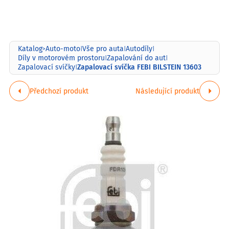
Katalog
Auto-moto
Vše pro auta
Autodíly
>
|
|
|
Díly v motorovém prostoru
Zapalování do aut
|
|
Zapalovací svíčka FEBI BILSTEIN 13603
Zapalovací svíčky
|
Předchozí produkt
Následující produkt