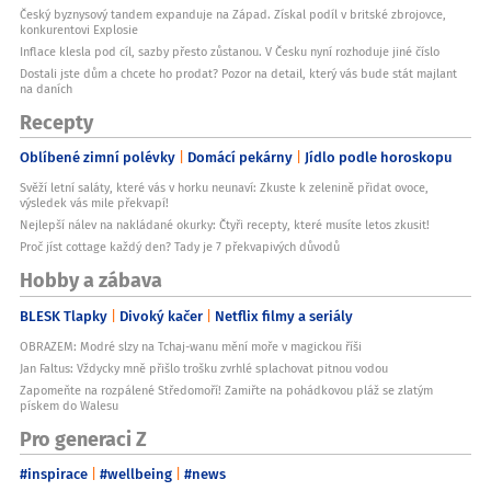
Český byznysový tandem expanduje na Západ. Získal podíl v britské zbrojovce,
konkurentovi Explosie
Inflace klesla pod cíl, sazby přesto zůstanou. V Česku nyní rozhoduje jiné číslo
Dostali jste dům a chcete ho prodat? Pozor na detail, který vás bude stát majlant
na daních
Recepty
Oblíbené zimní polévky
Domácí pekárny
Jídlo podle horoskopu
Svěží letní saláty, které vás v horku neunaví: Zkuste k zelenině přidat ovoce,
výsledek vás mile překvapí!
Nejlepší nálev na nakládané okurky: Čtyři recepty, které musíte letos zkusit!
Proč jíst cottage každý den? Tady je 7 překvapivých důvodů
Hobby a zábava
BLESK Tlapky
Divoký kačer
Netflix filmy a seriály
OBRAZEM: Modré slzy na Tchaj-wanu mění moře v magickou říši
Jan Faltus: Vždycky mně přišlo trošku zvrhlé splachovat pitnou vodou
Zapomeňte na rozpálené Středomoří! Zamiřte na pohádkovou pláž se zlatým
pískem do Walesu
Pro generaci Z
#inspirace
#wellbeing
#news