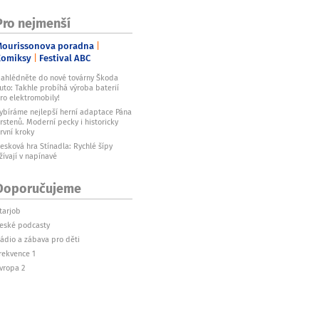
Pro nejmenší
ourissonova poradna
Komiksy
Festival ABC
ahlédněte do nové továrny Škoda
uto: Takhle probíhá výroba baterií
ro elektromobily!
ybíráme nejlepší herní adaptace Pána
rstenů. Moderní pecky i historicky
rvní kroky
esková hra Stínadla: Rychlé šípy
žívají v napínavé
Doporučujeme
tarjob
eské podcasty
ádio a zábava pro děti
rekvence 1
vropa 2