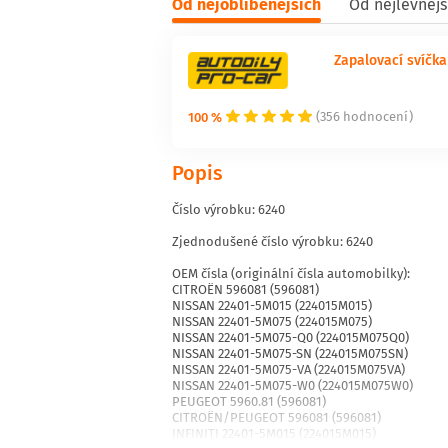
Od nejoblíbenějších
Od nejlevnějš
Zapalovací svíčk
100 %
(356 hodnocení)
Popis
Číslo výrobku: 6240
Zjednodušené číslo výrobku: 6240
OEM čísla (originální čísla automobilky):
CITROËN 596081 (596081)
NISSAN 22401-5M015 (224015M015)
NISSAN 22401-5M075 (224015M075)
NISSAN 22401-5M075-Q0 (224015M075Q0)
NISSAN 22401-5M075-SN (224015M075SN)
NISSAN 22401-5M075-VA (224015M075VA)
NISSAN 22401-5M075-W0 (224015M075W0)
PEUGEOT 5960.81 (596081)
CITROËN/PEUGEOT 596081 (596081)
INFINITI 22401-5M015 (224015M015)