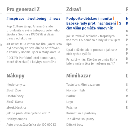
Pro generaci Z
Zdraví
#inspirace
#wellbeing
#news
Podpořte dětskou imunitu
M
Babské rady proti nachlazení
S
Pop Culture Wrap: Ariana Grande
čím vším pomůže rýmovník
promluvila o svém ústupu z veřejného
N
života a Sophia z KATSEYE si dává
A
Jak se zdravě zchladit v tropických
pauzu od skupiny
p
vedrech: Co pomáhá a kdy už riskujete
Alt news: MGK v tom zas lítá, Jared Leto
úpal
ik
V
byl obviněný ze sexuálního obtěžování
p
Úpal a úžeh: Jak je poznat a jak se z
a zemřely Bonnie Tyler a Mary Morello
p
nich rychle vyléčit
RECEPT: Perfektní letní kombinace,
r
D
Parazité v nás: Kterým se u nás líbí a
které tě zchladí, i kdybys nechtěl*a
o
kde v našem těle je můžeme najít?
Nákupy
Mimibazar
i
hledejceny.cz
Testujte s Mimibazarem
S
Zboží Živě
Monster High
Č
Osobní vozy
Barbie
R
Zboží Dáma
Lego
F
zbozi.blesk.cz
Pyžama
E
Jak na prohlídku ojetého vozu?
Kosmetika a parfémy
HobbyKompas
Teplákové soupravy
i
Auto pro začátečníka do 100 000 Kč
Dětské boty
v