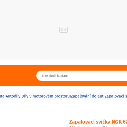
uta
Autodíly
Díly v motorovém prostoru
Zapalování do aut
Zapalovací 
|
|
|
|
Zapalovací svíčka NGK 6