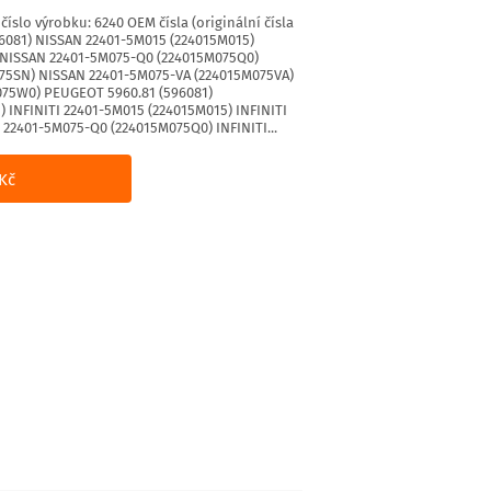
íslo výrobku: 6240 OEM čísla (originální čísla
6081) NISSAN 22401-5M015 (224015M015)
 NISSAN 22401-5M075-Q0 (224015M075Q0)
75SN) NISSAN 22401-5M075-VA (224015M075VA)
75W0) PEUGEOT 5960.81 (596081)
INFINITI 22401-5M015 (224015M015) INFINITI
 22401-5M075-Q0 (224015M075Q0) INFINITI...
Kč