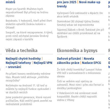
mistrů
pro jaro 2025
Nové make-up
p
trendy
J
Majer po Spartě: Mužstvo bych
nepodceňoval! Byl přísný na hrdinu
Vyčerpaní Češi zabloudili v Alpách: Do
V
zápasu
akce letěl vrtulník
a
k
Bejvávalo. 5 hokejistů, kteří před čtvrt
Dominikovi (8) zbývají týdny života:
stoletím vytvořili českou kolonii v
Smutný vzkaz od exprezidenta
T
Ottawě
d
Tajemný žlábek v Brně: Švédové jím při
Soupeři, na které nezapomene. 6 týmů,
obléhání asi chtěli proniknout až na
T
proti nimž odchytal Jaroslav Drobný
Špilberk
k
nejvíc zápasů v kariéře
k
Věda a technika
Ekonomika a byznys
Nejlepší chytré hodinky
Daňové přiznání
Novela
O
Nejlepší telefony
Nejlepší VPN
zákoníku práce
Nadace EPCG
D
– srovnání
l
Že lidé chtějí kombíky? Luxusní Volva
V90 leží v autosalonech s milionovou
Po přijetí hovoru nevědomky měníme
Z
slevou
hlas. Mozek totiž aktivuje „vnitřního
m
recepčního“
g
Češi ve velkém vozí ojetiny ze
k
zahraničí. Mezi nimi i přes sto Ferrari a
Nečekejte na Android 17. Už teď si
desítky Lamborghini
můžete ty nejlepší funkce vyzkoušet i
1
ve starších verzích
k
V Holešovicích má vzniknout nové
b
koupaliště. Bazén chtějí napustit
Jsme poslední generace, která rozumí
vodou z Vltavy
počítačům. Náš vnitřní geek zemřel na
S
nedostatek problémů
š
m