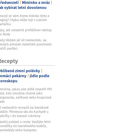
ředsevzetí
Miminko a mráz
ak vybírat letní dovolenou
racejí se vám doma dokola rýmy a
ngíny? Chyba může být v zubním
artáčku
ipy, jak usnadnit prvňáčkovi nástup
o školy
ady hlídám já! 40 momentek, na
terých převzali mateřské povinnosti
očičí parťáci
Recepty
blíbené zimní polévky
omácí pekárny
Jídlo podle
horoskopu
mrzlina, jakou jste ještě nejedli! Pět
íst, kde zmrzlina chutná jako
orgonzola, svíčková nebo krupicová
aše
0 nejlepších receptů na švestkové
oláče: Přenesou vás do kuchyně u
abičky i do luxusní cukrárny
ladký poklad u cesty: Využijte letní
pendlíky do tvarohového koláče,
armelády nebo kompotu