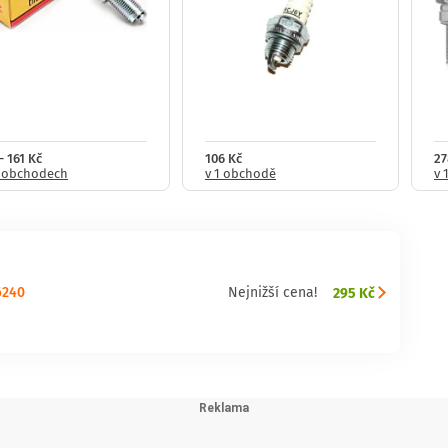
- 161 Kč
106 Kč
27
2 obchodech
v 1 obchodě
v 
6240
295 Kč
Nejnižší cena!