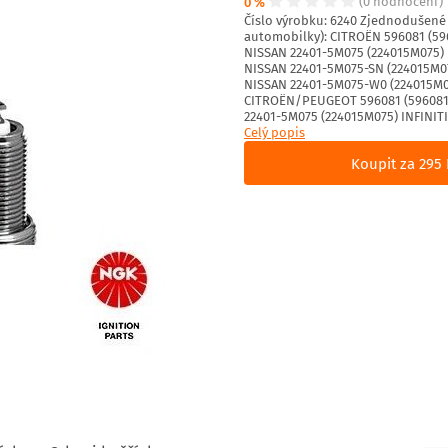
0 %
(0 hodnocení)
Číslo výrobku: 6240 Zjednodušené č
automobilky): CITROËN 596081 (59
NISSAN 22401-5M075 (224015M075)
NISSAN 22401-5M075-SN (224015M0
NISSAN 22401-5M075-W0 (224015M0
CITROËN/PEUGEOT 596081 (596081) 
22401-5M075 (224015M075) INFINITI
Celý popis
Koupit za 295 