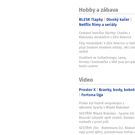
Hobby a zábava
BLESK Tlapky
Divoký kačer
Netflix filmy a seriály
Cestovní horečka šlechty: Chuďas z
Klatovska otrokářem v Jižní Americe
Filip Vondrášek: V Jižní Americe si lidé
plují životem mnohem lehčeji, věci tol
neřeší
Osvěžení ve Schladmingu: Lamy,
ferraty i koulovačka v létě jsou jen pá
hodin autem
Video
Prostor X
Branky, body, kokot
Fortuna liga
Priske byl hodně nespokojen s
výkonem Sparty v Mladé Boleslavi
SESTŘIH: Mladá Boleslav - Sparta 2:0.
Bezzubí Letenští opět ztratili. Domácí
rozhodli v první půli
SESTŘIH: Zlín - Bohemians 0:2. Klokan
mají první výhru, premiérovou trefou 