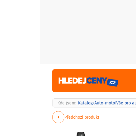
Kde jsem:
Katalog
Auto-moto
Vše pro a
>
|
Předchozí produkt