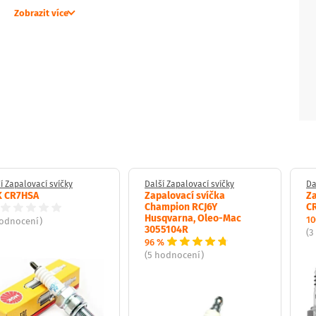
Zobrazit více
í Zapalovací svíčky
Další Zapalovací svíčky
Da
 CR7HSA
Zapalovací svíčka
Za
Champion RCJ6Y
C
Husqvarna, Oleo-Mac
10
hodnocení)
3055104R
(3
96 %
(5 hodnocení)