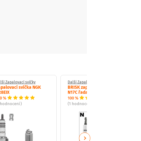
lší Zapalovací svíčky
Další Zapalovací svíčky
palovací svíčka NGK
BRISK zapalovací svíčka
R8EIX
N17C řada Super
0 %
100 %
 hodnocení)
(1 hodnocení)
Next