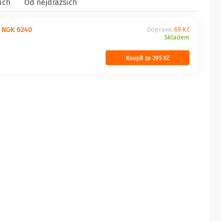
ích
Od nejdražších
a NGK 6240
Doprava:
69 Kč
Skladem
Koupit za 295 Kč