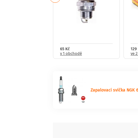
321 Kč
65 Kč
129 
obchodech
v 1 obchodě
ve 
Zapalovací svíčka NGK 