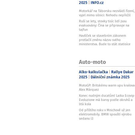
2025
INFO.cz
Motorkář na Táborsku nezvládl řízení,
vyjel mimo silnici: Nehodu nepřežil
Ruší se lety, stovky tisíc lidí jsou
evakuovány: Čína se připravuje na
tajfun
Havlíček se stavebním zákonem
protlačil změnu názvu svého
ministerstva. Bude to stát statisíce
Auto-moto
Alko-kalkulačka
Rallye Dakar
2025
Dálniční známka 2025
MotoGP: Britskému warm upu kralova
Alex Márquez
Konec nudným ducatům! Laika Ecovip
Evoluzione má barvy podle okruhů a
litá kola
Od příštího roku v Mnichově už jen
elektromobily. BMW spouští výrobu
sedanu i3