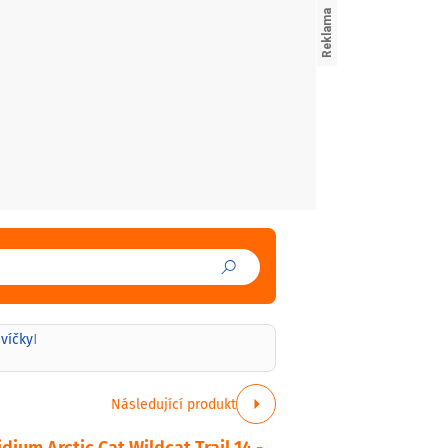
svíčky
|
Následující produkt
dium Arctic Cat Wildcat Trail 14 -