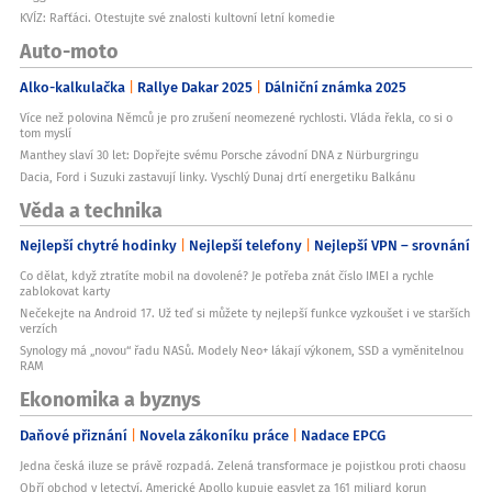
KVÍZ: Rafťáci. Otestujte své znalosti kultovní letní komedie
Auto-moto
Alko-kalkulačka
Rallye Dakar 2025
Dálniční známka 2025
Více než polovina Němců je pro zrušení neomezené rychlosti. Vláda řekla, co si o
tom myslí
Manthey slaví 30 let: Dopřejte svému Porsche závodní DNA z Nürburgringu
Dacia, Ford i Suzuki zastavují linky. Vyschlý Dunaj drtí energetiku Balkánu
Věda a technika
Nejlepší chytré hodinky
Nejlepší telefony
Nejlepší VPN – srovnání
Co dělat, když ztratíte mobil na dovolené? Je potřeba znát číslo IMEI a rychle
zablokovat karty
Nečekejte na Android 17. Už teď si můžete ty nejlepší funkce vyzkoušet i ve starších
verzích
Synology má „novou“ řadu NASů. Modely Neo+ lákají výkonem, SSD a vyměnitelnou
RAM
Ekonomika a byznys
Daňové přiznání
Novela zákoníku práce
Nadace EPCG
Jedna česká iluze se právě rozpadá. Zelená transformace je pojistkou proti chaosu
Obří obchod v letectví. Americké Apollo kupuje easyJet za 161 miliard korun