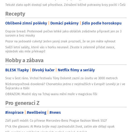
Tekuté zlato opět dostojí své přezdívce. Zdražení běžné potraviny brzy pocítí i Češi
Recepty
Oblíbené zimní polévky
Domácí pekárny
Jídlo podle horoskopu
Oopsie bread: Proteinové pečivo lehké jako obláček zvládnete připravit jen ze 3
surovin a bez mouky
Pozor na jedovaté cukety! Jeden jasný znak prozradí, že se jim máte vyhnout
Svěží letní saláty, které vás v horku neunaví: Zkuste k zelenině přidat ovoce,
výsledek vás mile překvapí!
Hobby a zábava
BLESK Tlapky
Divoký kačer
Netflix filmy a seriály
Sraz v šest ráno. Vrchol festivalu Tóny Dolomit zazní za úsvitu ve 3000 metrech
Nízkorozpočtová dovolená? Chorvatsko jedno z nejdražších v Evropě! Levněji je i ve
Švýcarsku a Itálii
OBRAZEM: Modré slzy na Tchaj-wanu mění moře v magickou říši
Pro generaci Z
#inspirace
#wellbeing
#news
Září patří módě: Co přinese Mercedes-Benz Prague Fashion Week SS27
F*ck the glasses: AI Meta brýle mají zjednodušit život, zatím ale dělají opak