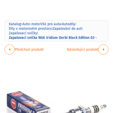
Katalog
Auto-moto
Vše pro auta
Autodíly
>
|
|
|
Díly v motorovém prostoru
Zapalování do aut
|
|
Zapalovací svíčky
|
Zapalovací svíčka NGK Iridium Derbi Black Edition 03 -
Předchozí produkt
Následující produkt