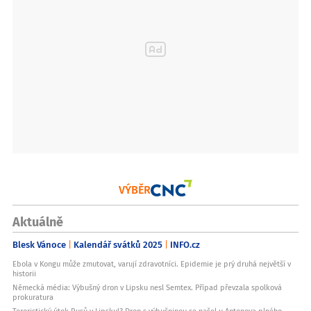
VÝBĚR
Aktuálně
Blesk Vánoce
Kalendář svátků 2025
INFO.cz
Ebola v Kongu může zmutovat, varují zdravotníci. Epidemie je prý druhá největší v
historii
Německá média: Výbušný dron v Lipsku nesl Semtex. Případ převzala spolková
prokuratura
Teroristický útok Rusů v Lipsku!? Dron s výbušninou se našel u Antonova plného