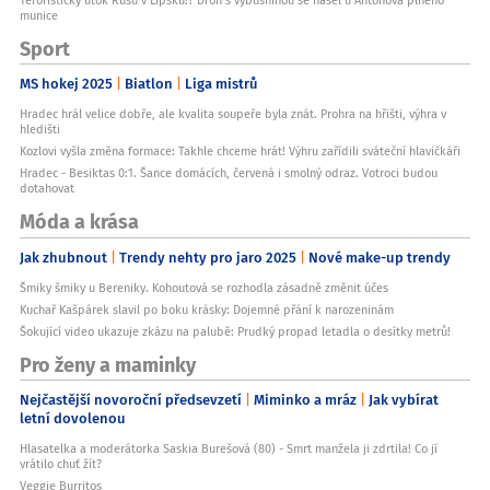
munice
Sport
MS hokej 2025
Biatlon
Liga mistrů
Hradec hrál velice dobře, ale kvalita soupeře byla znát. Prohra na hřišti, výhra v
hledišti
Kozlovi vyšla změna formace: Takhle chceme hrát! Výhru zařídili sváteční hlavičkáři
Hradec - Besiktas 0:1. Šance domácích, červená i smolný odraz. Votroci budou
dotahovat
Móda a krása
Jak zhubnout
Trendy nehty pro jaro 2025
Nové make-up trendy
Šmiky šmiky u Bereniky. Kohoutová se rozhodla zásadně změnit účes
Kuchař Kašpárek slavil po boku krásky: Dojemné přání k narozeninám
Šokující video ukazuje zkázu na palubě: Prudký propad letadla o desítky metrů!
Pro ženy a maminky
Nejčastější novoroční předsevzetí
Miminko a mráz
Jak vybírat
letní dovolenou
Hlasatelka a moderátorka Saskia Burešová (80) - Smrt manžela ji zdrtila! Co jí
vrátilo chuť žít?
Veggie Burritos