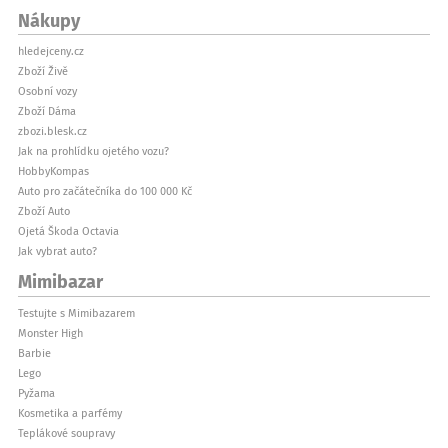
Nákupy
hledejceny.cz
Zboží Živě
Osobní vozy
Zboží Dáma
zbozi.blesk.cz
Jak na prohlídku ojetého vozu?
HobbyKompas
Auto pro začátečníka do 100 000 Kč
Zboží Auto
Ojetá Škoda Octavia
Jak vybrat auto?
Mimibazar
Testujte s Mimibazarem
Monster High
Barbie
Lego
Pyžama
Kosmetika a parfémy
Teplákové soupravy