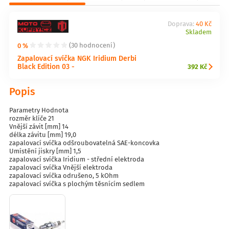
Doprava:
40 Kč
Skladem
0 %
(30 hodnocení)
Zapalovací svíčka NGK Iridium Derbi
Black Edition 03 -
392 Kč
Popis
Parametry Hodnota
rozměr klíče 21
Vnější závit [mm] 14
délka závitu [mm] 19,0
zapalovací svíčka odšroubovatelná SAE-koncovka
Umístění jiskry [mm] 1,5
zapalovací svíčka Iridium - střední elektroda
zapalovací svíčka Vnější elektroda
zapalovací svíčka odrušeno, 5 kOhm
zapalovací svíčka s plochým těsnícím sedlem