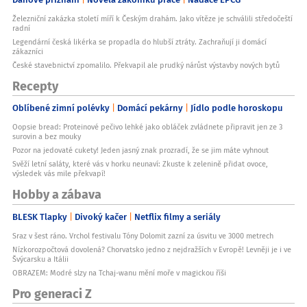
Železniční zakázka století míří k Českým drahám. Jako vítěze je schválili středočeští
radní
Legendární česká likérka se propadla do hlubší ztráty. Zachraňují ji domácí
zákazníci
České stavebnictví zpomalilo. Překvapil ale prudký nárůst výstavby nových bytů
Recepty
Oblíbené zimní polévky
Domácí pekárny
Jídlo podle horoskopu
Oopsie bread: Proteinové pečivo lehké jako obláček zvládnete připravit jen ze 3
surovin a bez mouky
Pozor na jedovaté cukety! Jeden jasný znak prozradí, že se jim máte vyhnout
Svěží letní saláty, které vás v horku neunaví: Zkuste k zelenině přidat ovoce,
výsledek vás mile překvapí!
Hobby a zábava
BLESK Tlapky
Divoký kačer
Netflix filmy a seriály
Sraz v šest ráno. Vrchol festivalu Tóny Dolomit zazní za úsvitu ve 3000 metrech
Nízkorozpočtová dovolená? Chorvatsko jedno z nejdražších v Evropě! Levněji je i ve
Švýcarsku a Itálii
OBRAZEM: Modré slzy na Tchaj-wanu mění moře v magickou říši
Pro generaci Z