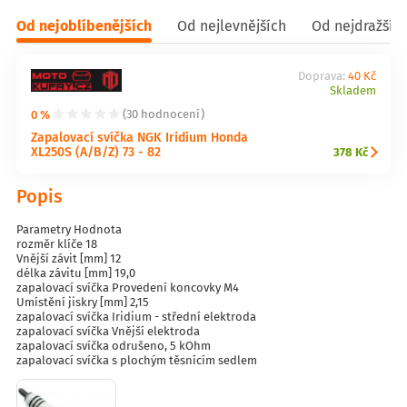
Od nejoblíbenějších
Od nejlevnějších
Od nejdražšíc
Doprava:
40 Kč
Skladem
0 %
(30 hodnocení)
Zapalovací svíčka NGK Iridium Honda
XL250S (A/B/Z) 73 - 82
378 Kč
Popis
Parametry Hodnota
rozměr klíče 18
Vnější závit [mm] 12
délka závitu [mm] 19,0
zapalovací svíčka Provedení koncovky M4
Umístění jiskry [mm] 2,15
zapalovací svíčka Iridium - střední elektroda
zapalovací svíčka Vnější elektroda
zapalovací svíčka odrušeno, 5 kOhm
zapalovací svíčka s plochým těsnícím sedlem