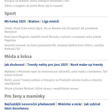
Korupce na Bulovce: Státní zástupce obžaloval 5 lidí!
Svědci o tragédii na jezeře Most: Byl to masakr!
Sport
MS hokej 2025
Biatlon
Liga mistrů
Zimák: Divné ticho kolem Jágra. Má se Kometa bát Zbrojovky? Jak poskládat
Pardubice
Nový Sport Magazín: největší triumf Messiho, rozhovor s Gudasem nebo plakát
Pogačara
Senzační medaile na úvod juniorského MS. Smíšená štafeta bere stříbro, zazářila
Botková (16)
Móda a krása
Jak zhubnout
Trendy nehty pro jaro 2025
Nové make-up trendy
Afghánec v Mnichově najel do demonstrace odborářů, zabil matku s batoletem. Teď
dostal doživotí
Řidiči, pozor! Tunely Lochkov a Cholupice na Pražském okruhu budou o víkendu
neprůjezdné
Děsivé přiznání Pártlové: Vážné obavy z nevyléčitelné nemoci
Pro ženy a maminky
Nejčastější novoroční předsevzetí
Miminko a mráz
Jak vybírat
letní dovolenou