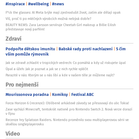
#inspirace
#wellbeing
#news
F*ck the glasses: AI Meta brýle mají zjednodušit život, zatím ale dělají opak
Víš, proč ti po mléčných výrobcích možná nebývá dobře?
BEAUTY NEWS: Zara Larsson servíruje Cheetah Girl makeup a Billie Eilish
představuje nový parfém!
Zdraví
Podpořte dětskou imunitu
Babské rady proti nachlazení
S čím
vším pomůže rýmovník
Jak se zdravě zchladit v tropických vedrech: Co pomáhá a kdy už riskujete úpal
Úpal a úžeh: Jak je poznat a jak se z nich rychle vyléčit
Parazité v nás: Kterým se u nás líbí a kde v našem těle je můžeme najít?
Pro nejmenší
Mourissonova poradna
Komiksy
Festival ABC
Forza Horizon 6 (recenze): Oblíbené arkádové závody se přesouvají do ulic Tokia!
Zase vychází Minecraft, tentokrát nativně pro Nintendo Switch 2. Nová verze dorazí
v říjnu
Recenze hry Splatoon Raiders. Nintendo proměnilo svou multiplayerovou sérii ve
skvělou singleplayerovku
Video