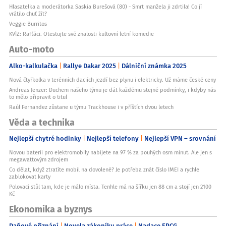
Hlasatelka a moderátorka Saskia Burešová (80) - Smrt manžela ji zdrtila! Co jí
vrátilo chuť žít?
Veggie Burritos
KVÍZ: Rafťáci. Otestujte své znalosti kultovní letní komedie
Auto-moto
Alko-kalkulačka
Rallye Dakar 2025
Dálniční známka 2025
Nová čtyřkolka v terénních daciích jezdí bez plynu i elektricky. Už máme české ceny
Andreas Jenzer: Duchem našeho týmu je dát každému stejné podmínky, i kdyby nás
to mělo připravit o titul
Raúl Fernandez zůstane u týmu Trackhouse i v příštích dvou letech
Věda a technika
Nejlepší chytré hodinky
Nejlepší telefony
Nejlepší VPN – srovnání
Novou baterii pro elektromobily nabijete na 97 % za pouhých osm minut. Ale jen s
megawattovým zdrojem
Co dělat, když ztratíte mobil na dovolené? Je potřeba znát číslo IMEI a rychle
zablokovat karty
Polovací stůl tam, kde je málo místa. Tenhle má na šířku jen 88 cm a stojí jen 2100
Kč
Ekonomika a byznys
Daňové přiznání
Novela zákoníku práce
Nadace EPCG