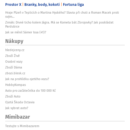
Prostor X
Branky, body, kokoti
Fortuna liga
Hraje Plzeň v Teplicích o Martina Hyského? Slavia při chuti a Roman Macek proti
svým…
Zimák: Divné ticho kolem Jágra. Má se Kometa bát Zbrojovky? Jak poskládat
Pardubice
Jak se měnil Sámer Issa (41)?
Nákupy
hledejceny.cz
Zboží Živě
Osobní vozy
Zboží Dáma
zbozi.blesk.cz
Jak na prohlídku ojetého vozu?
HobbyKompas
Auto pro začátečníka do 100 000 Kč
Zboží Auto
Ojetá Škoda Octavia
Jak vybrat auto?
Mimibazar
Testujte s Mimibazarem