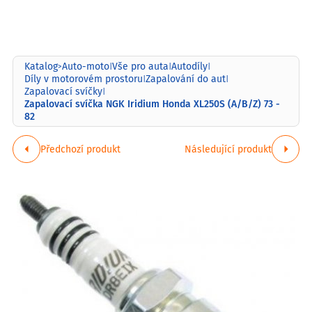
Katalog
Auto-moto
Vše pro auta
Autodíly
>
|
|
|
Díly v motorovém prostoru
Zapalování do aut
|
|
Zapalovací svíčky
|
Zapalovací svíčka NGK Iridium Honda XL250S (A/B/Z) 73 -
82
Předchozí produkt
Následující produkt