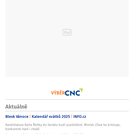
VÝBĚR
Aktuálně
Blesk Vánoce
Kalendář svátků 2025
INFO.cz
Kandidatura Karla Řehky do Senátu budí pozdvižení. Ministr Zůna ho kritizuje,
konkurenti haní i chválí