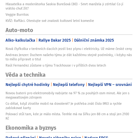
Hlasatelka a moderátorka Saskia Burešová (80) - Smrt manžela ji zdrtila! Co jí
vrátilo chuť žít?
Veggie Burritos
KVÍZ: Rafťáci. Otestujte své znalosti kultovní letní komedie
Auto-moto
Alko-kalkulačka
Rallye Dakar 2025
Dálniční známka 2025
Nová čtyřkolka v terénních daciích jezdí bez plynu i elektricky. Už máme české ceny
Andreas Jenzer: Duchem našeho týmu je dát každému stejné podmínky, i kdyby nás
to mělo připravit o titul
Raúl Fernandez zůstane u týmu Trackhouse i v příštích dvou letech
Věda a technika
Nejlepší chytré hodinky
Nejlepší telefony
Nejlepší VPN – srovnání
Novou baterii pro elektromobily nabijete na 97 % za pouhých osm minut. Ale jen s
megawattovým zdrojem
Co dělat, když ztratíte mobil na dovolené? Je potřeba znát číslo IMEI a rychle
zablokovat karty
Polovací stůl tam, kde je málo místa. Tenhle má na šířku jen 88 cm a stojí jen 2100
Kč
Ekonomika a byznys
Daňové přiznání
Novela zákoníku práce
Nadace EPCG