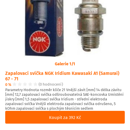
Galerie 1/1
Zapalovací svíčka NGK Iridium Kawasaki A1 (Samurai)
67 - 71
0 %
(0 hodnocení)
Parametry Hodnota rozměr klíče 21 Vnější závit [mm] 14 délka závitu
[mm] 12,7 zapalovací svíčka odšroubovatelná SAE-koncovka Umístění
jiskry [mm] 1,5 zapalovací svíčka Iridium - střední elektroda
zapalovací svíčka Vnější elektroda zapalovací svíčka odrušeno, 5
kOhm zapalovací svíčka s plochým těsnícím sedlem
Koupit za 392 Kč