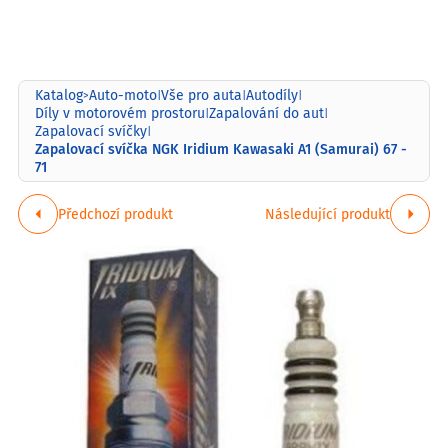
Katalog
Auto-moto
Vše pro auta
Autodíly
>
|
|
|
Díly v motorovém prostoru
Zapalování do aut
|
|
Zapalovací svíčky
|
Zapalovací svíčka NGK Iridium Kawasaki A1 (Samurai) 67 -
71
Předchozí produkt
Následující produkt