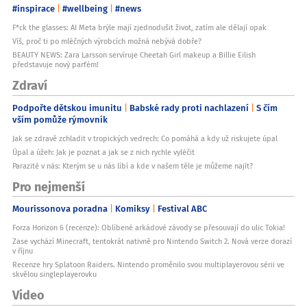
#inspirace
#wellbeing
#news
F*ck the glasses: AI Meta brýle mají zjednodušit život, zatím ale dělají opak
Víš, proč ti po mléčných výrobcích možná nebývá dobře?
BEAUTY NEWS: Zara Larsson servíruje Cheetah Girl makeup a Billie Eilish
představuje nový parfém!
Zdraví
Podpořte dětskou imunitu
Babské rady proti nachlazení
S čím
vším pomůže rýmovník
Jak se zdravě zchladit v tropických vedrech: Co pomáhá a kdy už riskujete úpal
Úpal a úžeh: Jak je poznat a jak se z nich rychle vyléčit
Parazité v nás: Kterým se u nás líbí a kde v našem těle je můžeme najít?
Pro nejmenší
Mourissonova poradna
Komiksy
Festival ABC
Forza Horizon 6 (recenze): Oblíbené arkádové závody se přesouvají do ulic Tokia!
Zase vychází Minecraft, tentokrát nativně pro Nintendo Switch 2. Nová verze dorazí
v říjnu
Recenze hry Splatoon Raiders. Nintendo proměnilo svou multiplayerovou sérii ve
skvělou singleplayerovku
Video