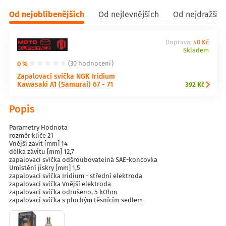
Od nejoblíbenějších
Od nejlevnějších
Od nejdražšíc
Doprava:
40 Kč
Skladem
0 %
(30 hodnocení)
Zapalovací svíčka NGK Iridium
Kawasaki A1 (Samurai) 67 - 71
392 Kč
Popis
Parametry Hodnota
rozměr klíče 21
Vnější závit [mm] 14
délka závitu [mm] 12,7
zapalovací svíčka odšroubovatelná SAE-koncovka
Umístění jiskry [mm] 1,5
zapalovací svíčka Iridium - střední elektroda
zapalovací svíčka Vnější elektroda
zapalovací svíčka odrušeno, 5 kOhm
zapalovací svíčka s plochým těsnícím sedlem