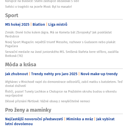
Korupce na Bulovce: Státní zástupce obžaloval 5 lidí!
Svědci o tragédii na jezeře Most: Byl to masakr!
Sport
MS hokej 2025
Biatlon
Liga mistrů
Zimák: Divné ticho kolem Jágra. Má se Kometa bát Zbrojovky? Jak poskládat
Pardubice
Nový Sport Magazín: největší triumf Messiho, rozhovor s Gudasem nebo plakát
Pogačara
Senzační medaile na úvod juniorského MS. Smíšená štafeta bere stříbro, zazářila
Botková (16)
Móda a krása
Jak zhubnout
Trendy nehty pro jaro 2025
Nové make-up trendy
Afghánec v Mnichově najel do demonstrace odborářů, zabil matku s batoletem. Teď
dostal doživotí
Řidiči, pozor! Tunely Lochkov a Cholupice na Pražském okruhu budou o víkendu
neprůjezdné
Děsivé přiznání Pártlové: Vážné obavy z nevyléčitelné nemoci
Pro ženy a maminky
Nejčastější novoroční předsevzetí
Miminko a mráz
Jak vybírat
letní dovolenou