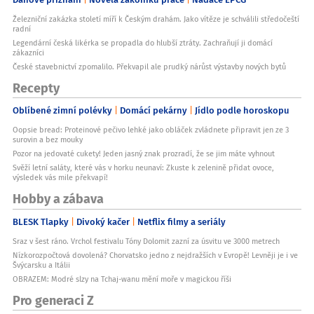
Železniční zakázka století míří k Českým drahám. Jako vítěze je schválili středočeští
radní
Legendární česká likérka se propadla do hlubší ztráty. Zachraňují ji domácí
zákazníci
České stavebnictví zpomalilo. Překvapil ale prudký nárůst výstavby nových bytů
Recepty
Oblíbené zimní polévky
Domácí pekárny
Jídlo podle horoskopu
Oopsie bread: Proteinové pečivo lehké jako obláček zvládnete připravit jen ze 3
surovin a bez mouky
Pozor na jedovaté cukety! Jeden jasný znak prozradí, že se jim máte vyhnout
Svěží letní saláty, které vás v horku neunaví: Zkuste k zelenině přidat ovoce,
výsledek vás mile překvapí!
Hobby a zábava
BLESK Tlapky
Divoký kačer
Netflix filmy a seriály
Sraz v šest ráno. Vrchol festivalu Tóny Dolomit zazní za úsvitu ve 3000 metrech
Nízkorozpočtová dovolená? Chorvatsko jedno z nejdražších v Evropě! Levněji je i ve
Švýcarsku a Itálii
OBRAZEM: Modré slzy na Tchaj-wanu mění moře v magickou říši
Pro generaci Z