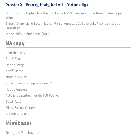
Prostor X
Branky, body, kokoti
Fortuna liga
Hraje Plzeň v Teplicích o Martina Hyského? Slavia při chuti a Roman Macek proti
svým…
Zimák: Divné ticho kolem Jágra. Má se Kometa bát Zbrojovky? Jak poskládat
Pardubice
Jak se měnil Sámer Issa (41)?
Nákupy
hledejceny.cz
Zboží Živě
Osobní vozy
Zboží Dáma
zbozi.blesk.cz
Jak na prohlídku ojetého vozu?
HobbyKompas
Auto pro začátečníka do 100 000 Kč
Zboží Auto
Ojetá Škoda Octavia
Jak vybrat auto?
Mimibazar
Testujte s Mimibazarem