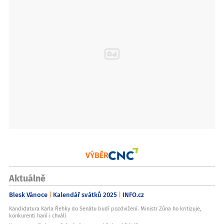
VÝBĚR
Aktuálně
Blesk Vánoce
Kalendář svátků 2025
INFO.cz
Kandidatura Karla Řehky do Senátu budí pozdvižení. Ministr Zůna ho kritizuje,
konkurenti haní i chválí