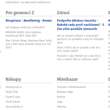
přehrávání i na výkonných telefonech
Pro generaci Z
Zdraví
#inspirace
#wellbeing
#news
Podpořte dětskou imunitu
M
Babské rady proti nachlazení
S
Jak funguje vztah Lva a Vodnáře?
čím vším pomůže rýmovník
M
FASHION NEWS: John Galliano
v
headlinuje MET GALA 2027
Jak se zdravě zchladit v tropických
C
vedrech: Co pomáhá a kdy už riskujete
Pop Culture Wrap: Madison Beer řekla
úpal
N
ano a Met Gala odhalilo téma pro rok
a
2027!
Úpal a úžeh: Jak je poznat a jak se z
j
nich rychle vyléčit
m
t
Parazité v nás: Kterým se u nás líbí a
P
kde v našem těle je můžeme najít?
A
o
v
Nákupy
Mimibazar
i
hledejceny.cz
Testujte s Mimibazarem
S
Zboží Živě
Monster High
Č
Osobní vozy
Barbie
R
Zboží Dáma
Lego
F
zbozi.blesk.cz
Pyžama
E