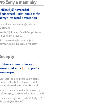
Pro ženy a maminky
ejčastější novoroční
ředsevzetí
Miminko a mráz
ak vybírat letní dovolenou
hajské nudle s červeným kari a
aprikami
amila Nývltová (37): Občas potřebuji
ít ve všem pravdu...
ěti by neměly jíst houby! Je to
ravda? Záleží na věku a množství
Recepty
blíbené zimní polévky
omácí pekárny
Jídlo podle
horoskopu
věží letní saláty, které vás v horku
eunaví: Zkuste k zelenině přidat
voce, výsledek vás mile překvapí!
ejlepší nálev na nakládané okurky:
tyři recepty, které musíte letos zkusit!
roč jíst cottage každý den? Tady je 7
řekvapivých důvodů