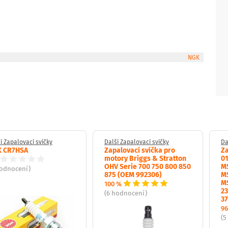
NGK
í Zapalovací svíčky
Další Zapalovací svíčky
Da
 CR7HSA
Zapalovací svíčka pro
Za
motory Briggs & Stratton
0
OHV Serie 700 750 800 850
M
hodnocení)
875 (OEM 992306)
M
M
100 %
23
(6 hodnocení)
37
96
(5