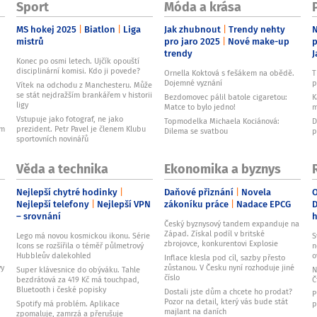
Sport
Móda a krása
MS hokej 2025
Biatlon
Liga
Jak zhubnout
Trendy nehty
N
mistrů
pro jaro 2025
Nové make-up
p
trendy
J
Konec po osmi letech. Ujčík opouští
disciplinární komisi. Kdo ji povede?
Ornella Koktová s fešákem na obědě.
T
Dojemné vyznání
p
Vítek na odchodu z Manchesteru. Může
se stát nejdražším brankářem v historii
Bezdomovec pálil batole cigaretou:
K
ligy
Matce to bylo jedno!
m
Vstupuje jako fotograf, ne jako
Topmodelka Michaela Kociánová:
D
ům
prezident. Petr Pavel je členem Klubu
Dilema se svatbou
p
sportovních novinářů
Věda a technika
Ekonomika a byznys
Nejlepší chytré hodinky
Daňové přiznání
Novela
O
Nejlepší telefony
Nejlepší VPN
zákoníku práce
Nadace EPCG
D
– srovnání
Český byznysový tandem expanduje na
Západ. Získal podíl v britské
Lego má novou kosmickou ikonu. Série
S
zbrojovce, konkurentovi Explosie
Icons se rozšířila o téměř půlmetrový
n
Hubbleův dalekohled
o
Inflace klesla pod cíl, sazby přesto
vy
zůstanou. V Česku nyní rozhoduje jiné
Super klávesnice do obýváku. Tahle
N
číslo
bezdrátová za 419 Kč má touchpad,
Č
Bluetooth i české popisky
Dostali jste dům a chcete ho prodat?
P
Pozor na detail, který vás bude stát
Spotify má problém. Aplikace
p
majlant na daních
zpomaluje, zamrzá a přerušuje