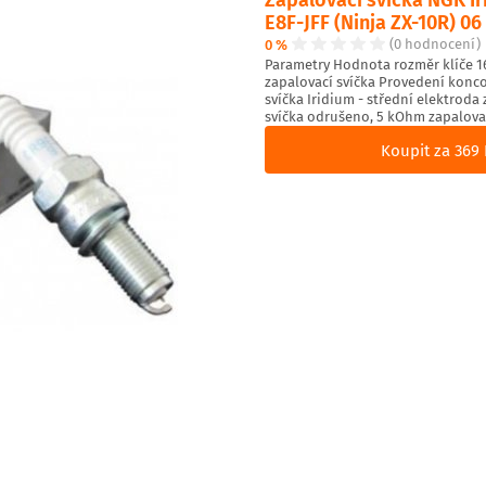
E8F-JFF (Ninja ZX-10R) 06 
0 %
(0 hodnocení)
Parametry Hodnota rozměr klíče 16 
zapalovací svíčka Provedení konco
svíčka Iridium - střední elektroda
svíčka odrušeno, 5 kOhm zapalova
Koupit za 369 