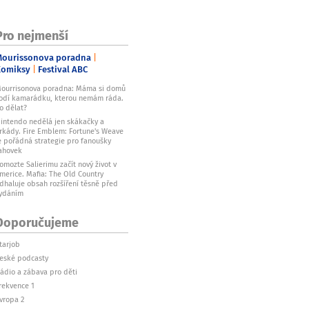
Pro nejmenší
ourissonova poradna
Komiksy
Festival ABC
ourrisonova poradna: Máma si domů
odí kamarádku, kterou nemám ráda.
o dělat?
intendo nedělá jen skákačky a
rkády. Fire Emblem: Fortune's Weave
e pořádná strategie pro fanoušky
ahovek
omozte Salierimu začít nový život v
merice. Mafia: The Old Country
dhaluje obsah rozšíření těsně před
ydáním
Doporučujeme
tarjob
eské podcasty
ádio a zábava pro děti
rekvence 1
vropa 2