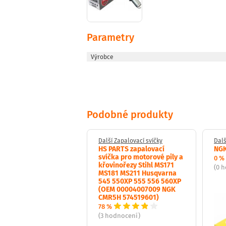
Parametry
Výrobce
Podobné produkty
Zapalovací svíčky
Další Zapalovací svíčky
Dalš
lovací svíčka DENSO
HS PARTS zapalovací
NGK
PR-L11
svíčka pro motorové pily a
0 %
křovinořezy Stihl MS171
(0 
MS181 MS211 Husqvarna
dnocení)
545 550XP 555 556 560XP
(OEM 00004007009 NGK
CMR5H 574519601)
78 %
(3 hodnocení)