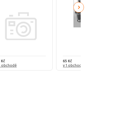
Next
 Kč
65 Kč
1 obchodě
v 1 obchodě