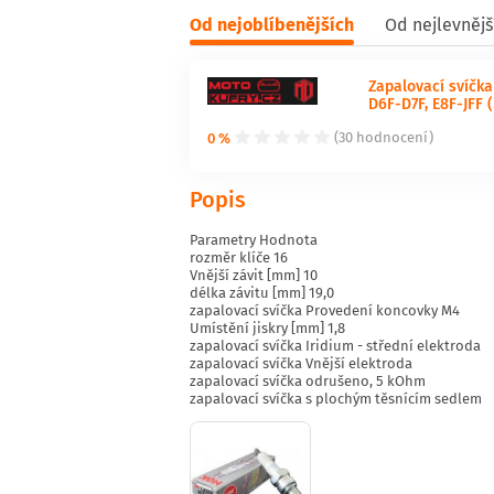
Od nejoblíbenějších
Od nejlevnějš
Zapalovací svíčk
D6F-D7F, E8F-JFF (
0 %
(30 hodnocení)
Popis
Parametry Hodnota
rozměr klíče 16
Vnější závit [mm] 10
délka závitu [mm] 19,0
zapalovací svíčka Provedení koncovky M4
Umístění jiskry [mm] 1,8
zapalovací svíčka Iridium - střední elektroda
zapalovací svíčka Vnější elektroda
zapalovací svíčka odrušeno, 5 kOhm
zapalovací svíčka s plochým těsnícím sedlem