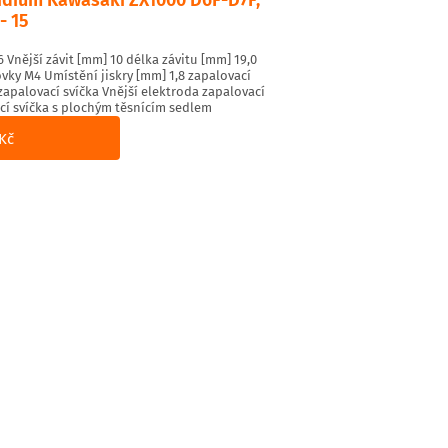
- 15
Vnější závit [mm] 10 délka závitu [mm] 19,0
vky M4 Umístění jiskry [mm] 1,8 zapalovací
 zapalovací svíčka Vnější elektroda zapalovací
cí svíčka s plochým těsnícím sedlem
Kč