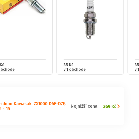
 Kč
35 Kč
35
 obchodě
v 1 obchodě
v 
Iridium Kawasaki ZX1000 D6F-D7F,
369 Kč
Nejnižší cena!
6 - 15