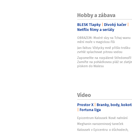
Hobby a zábava
BLESK Tlapky
Divoký kačer
Netflix filmy a seriály
OBRAZEM: Modré slzy na Tchaj-wanu
mění moře v magickou říši
Jan Faltus: Vždycky mně přišlo trošku
zvrhlé splachovat pitnou vodou
Zapomeňte na rozpálené Středomoří!
Zamiřte na pohádkovou pláž se zlatý
pískem do Walesu
Video
Prostor X
Branky, body, kokot
Fortuna liga
Epicentrum Kalousek Nové nahrání
Meghanin narozeninový taneček
Kalousek v Epicentru: o důchodech,