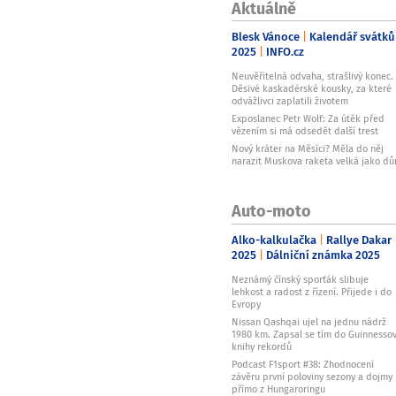
Aktuálně
Blesk Vánoce
Kalendář svátků
2025
INFO.cz
Neuvěřitelná odvaha, strašlivý konec.
Děsivé kaskadérské kousky, za které
odvážlivci zaplatili životem
Exposlanec Petr Wolf: Za útěk před
vězením si má odsedět další trest
Nový kráter na Měsíci? Měla do něj
narazit Muskova raketa velká jako d
Auto-moto
Alko-kalkulačka
Rallye Dakar
2025
Dálniční známka 2025
Neznámý čínský sporťák slibuje
lehkost a radost z řízení. Přijede i do
Evropy
Nissan Qashqai ujel na jednu nádrž
1980 km. Zapsal se tím do Guinnesso
knihy rekordů
Podcast F1sport #38: Zhodnocení
závěru první poloviny sezony a dojmy
přímo z Hungaroringu