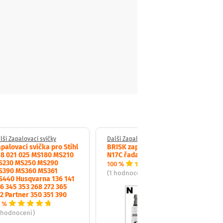
lší Zapalovací svíčky
Další Zapalovací svíčky
palovací svíčka pro Stihl
BRISK zapalovací svíčka
18 021 025 MS180 MS210
N17C řada Super
S230 MS250 MS290
100 %
S390 MS360 MS361
(1 hodnocení)
S440 Husqvarna 136 141
6 345 353 268 272 365
2 Partner 350 351 390
 %
 hodnocení)