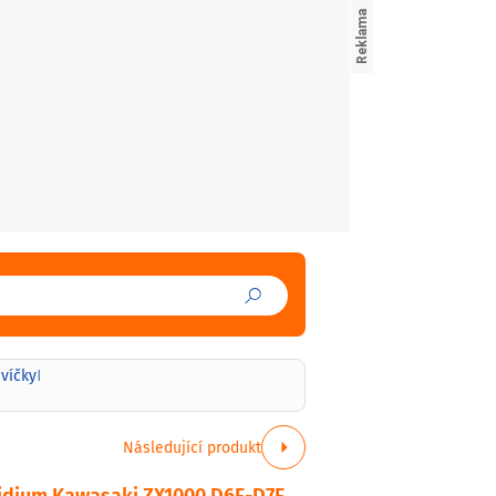
svíčky
|
Následující produkt
ridium Kawasaki ZX1000 D6F-D7F,