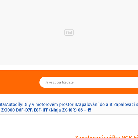
uta
Autodíly
Díly v motorovém prostoru
Zapalování do aut
Zapalovací 
|
|
|
|
ZX1000 D6F-D7F, E8F-JFF (Ninja ZX-10R) 06 - 15
Zapalovací svíčka NGK I