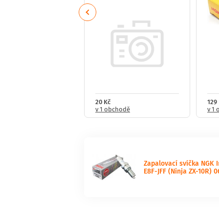
Previous
321 Kč
20 Kč
129
obchodech
v 1 obchodě
v 1
Zapalovací svíčka NGK 
E8F-JFF (Ninja ZX-10R) 0